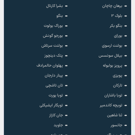
برهان چاچان
بشرا کارتال
بلوک 3
بنگو
بنگو بکر
بوراک بولوت
بورای
بورجو گونش
بولنت ارسوی
بولنت سرتاش
بیلال سونسس
پتک دینچوز
پرویز بولبوله
پهلوان حالمرادف
پویزی
پینار دارجان
تارکان
تان تاشچی
توبا باشاران
توبا یورت
تویچه کاندمیر
تویگار ایشیکلی
ثنا شاهین
جان کازاز
جانسور
جاوید