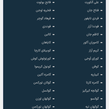
علی آلکورت
فاتح بولوت
فتاح جان
فخریه اوجن
فردی تایفور
فرهاد گوچر
فوندا آرار
فوندی
کاظم جان
کالبن
کاموران آکور
کایاهان
کریم آراز
کوبیلای کارچا
کورای آوجی
کورتولوش کوش
کوفن
کونول کریموا
کیباریه
گامزه آکین
گامزه کارتا
گوکان تورکمن
گوکچه کیرگیز
گوکسل
گوکسو
گوکهان اوزن
گوکهان تپه
گوکهان تورکمن