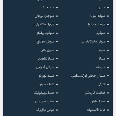
سلین
سمیجنک
سوات سونا
سوجان اورهان
سودا یحیایوا
سورا اسکندرلی
سوگیم
سوگیم ییلماز
سونر ساریکابادایی
سویل سوینچ
سیام
سیبل جان
سیلا
سیلا شاهین
سیمگه
سینان آکچیل
سینان ججلی اورکستراسی
شبنم تووزلو
شرگی
شفا حسینوا
صامت کاردشلر
صدا تریپکولیک
صدا سایان
صفیه سویمان
عالم قاسموف
عباس باقروف