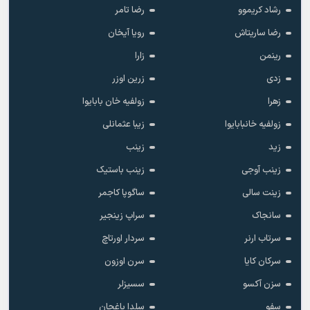
رشاد کریموو
رضا تامر
رضا ساریتاش
رویا آیخان
رینمن
زارا
زدی
زرین اوزر
زهرا
زولفیه خان بابایوا
زولفیه خانبابایوا
زیبا عثمانلی
زید
زینب
زینب آوجی
زینب باستیک
زینت سالی
ساگوپا کاجمر
سانجاک
سراپ زینجیر
سرتاب ارنر
سردار اورتاچ
سرکان کایا
سرن اوزون
سزن آکسو
سسیزلر
سفو
سلدا باغجان