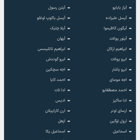
آیاز بابایو
آیتن رسول
آیسل علیزاده
آیسل یاکوپ اوغلو
آیگون کاظیموا
آیلا چلیک
آینور پولات
آیهان
ابراهیم ارکال
ابراهیم تاتلیسس
ابرو پولات
ابرو گوندش
ابرو یاشار
اجه سچکین
اجه مومای
احمد کایا
احمد مصطفایو
ادا تات
ادا ساکیز
ادیس
ارسای اونر
ارن کاراییلان
ارول اوگین
ازهل
اسماعیل
اسماعیل یکا