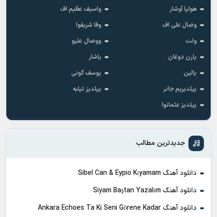
هولیا آوشار
واسیف عظیم اف
وصال علی اف
وفا شریفوا
ولت
ووصال علیو
یارن دوغان
یاشار
یالین
یوسف گونی
ییلدیریم جانر
ییلدیز تیلبه
ییلدیز عثمانوا
جدیدترین مطالب
دانلود آهنگ Sibel Can & Eypio Kıyamam
دانلود آهنگ Siyam Baştan Yazalım
دانلود آهنگ Ankara Echoes Ta Ki Seni Görene Kadar