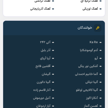
آهنگ ترکیه ای
آهنگ ترکمنی
آهنگ اوزبکی
آهنگ آذربایجانی
خوانندگان
Ka Re
آتی 242
آدم گوموشکایا
آذر بلبل
آرو
آریا آریای
آشکین نور ینگی
آقشین فاتح
آلما خانیم احمدلی
آلیشان
آلینا تیلکی
آلینا دالورن
آلینا کالایجی اوغلو
آنار قاسم زاده
آنکارا اکوز
آنیل دورموش
آهسن آلماز
آیاز اردوغان