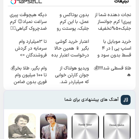
تبلیغات
نجات دهنده شما از
بدون بوتاکس و
دیگه هیچوقت پیری
پیری! کرم جوانساز
عمل، با این کرم
سراغت نمیاد😉 کرم
جلبک50%تخفیف
جلبک، پوستت رو
ضدچروک گیاهی👈🏻
جوان کن
45%تخفیف
خرید موبایل با
اعتبار خرید گوشی
تا 3میلیارد وام
اسنپ پی | در ۴
بگیر 📱 همین حالا
سرمایه در گردش
قسط بدون سود و
درخواست اعتبار بده
فروشندگان =>
کارمزد!
🎯
فروشگاهت رو ثبت
طلا قسطی شد!!!!💰
ویدیو هولناک از
وام بگیر، طلا بخر💰
کن
🔥
جوان کارتن خوابی
تا 100 میلیون وام
که میلیاردر شد.
فوری بدون ضامن
آموزش رایگان
آهنگ های پیشنهادی برای شما