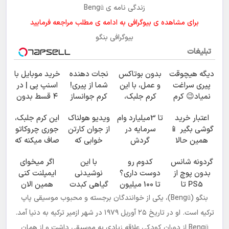
زندگی نامه ی
Bengü
برای مشاهده ی بیوگرافی به ادامه ی مطلب مراجعه فرمایید
بیوگرافی بنگو
تبلیغات
دیگه هیچوقت
بدون بوتاکس
نجات دهنده
خرید موبایل با
پیری سراغت
و عمل، با این
شما از پیری!
اسنپ پی | در
نمیاد😉 کرم
کرم جلبک،
کرم جوانساز
۴ قسط بدون
ضدچروک
پوستت رو
جلبک50%تخفیف
سود و کارمزد!
اعتبار خرید
تا 3میلیارد وام
ویدیو هولناک
این کرم جلبک،
گیاهی👈🏻
جوان کن
گوشی بگیر 📱
سرمایه در
از جوان کارتن
جوری چروکاتو
45%تخفیف
همین حالا
گردش
خوابی که
صاف میکنه که
درخواست
فروشندگان =>
میلیاردر شد.
انگار بوتاکس
گردونه شانس
کدوم رو
با این
اگر میخوای
اعتبار بده 🎯
فروشگاهت رو
آموزش رایگان
کردی!(تخفیف
بدون پوچ از
دوست داری؟
نوشیدنی
ایمپلنت کنی
ثبت کن
ویژه)
PS5 تا
تا 100 میلیون
گیاهی کبدت
همین الان
آیفون17 و بیت
اعتبار بگیر و
همیشه
وقتشه | فقط با
بنگو (Bengü)، یکی از خوانندگان برجسته و محبوب موسیقی پاپ
کوین 🔥
قسطی بخر ✅
پرقدرته55%تخفیف
۲۵ میلیون
ترکیه است. او در تاریخ ۲۵ آوریل ۱۹۷۹ در شهر ازمیر ترکیه به دنیا آمد.
تومان!!!
Bengü
از دوران کودکی علاقه زیادی به موسیقی داشت و از همان