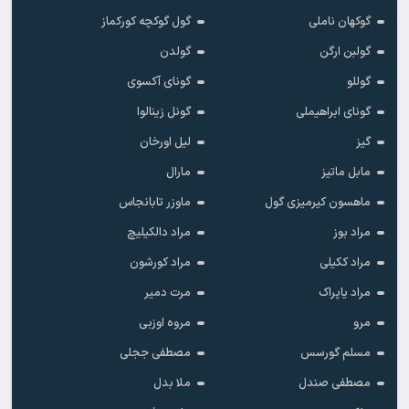
گوکهان ناملی
گول گوکچه کورکماز
گولبن ارگن
گولدن
گوللو
گونای آکسوی
گونای ابراهیملی
گونل زینالوا
گیز
لیل اورخان
مابل ماتیز
مارال
ماهسون کیرمیزی گول
ماوزر تابانجاس
مراد بوز
مراد دالکیلیچ
مراد ککیلی
مراد کورشون
مراد یاپراک
مرت دمیر
مرو
مروه اوزبی
مسلم گورسس
مصطفی ججلی
مصطفی صندل
ملا بدل