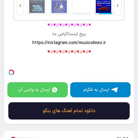
›
‹
♥♫♥♫♥♫♥♫♥♫♥♫♥♫♥
پیج اینستاگرامی ما:
https://instagram.com/musicolmez.ir
♥♫♥♫♥♫♥♫♥♫♥♫♥♫♥
ارسال به تلگرام
ارسال به واتس آپ
دانلود تمام آهنگ های بنگو