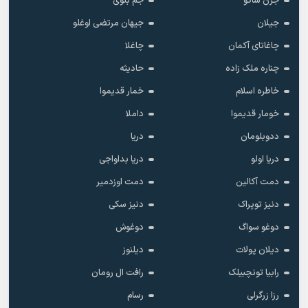
جرن ساگو
جم بلوی
جیلان
جیهان مرتضی اوغلو
چاغاتای آکمان
چاغلا
چناره ملک زاده
حادیثه
خاطره اسلام
خمار قدیموا
خومار قدیموا
داملا
ددوبلومان
دریا
دریا اولو
دریا بداواجی
دمت آکالین
دمت اوزدمیر
دنیز توپراک
دنیز سکی
دوغو سواگ
دوغوش
دیلان پولات
دیلنوز
رابیا تونچبیلک
رافت ال رومان
رزا زرگرلی
رسام