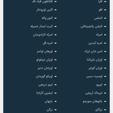
افرا
افلاطون قباد اف
افو
اکین اوزونلار
الماس
النور واله
الیاس یالچینتاش
الیت استار جمیله
امراه
امراه کارادومان
امره آیدین
امره فل
امیر جان ایرک
اورهان اولمز
اوزان بایراشا
اوزان دوغولو
اوزان کوچر
اوزجان دنیز
اومیت بسن
اویکو گورمان
ایپیو
ایرم دریجی
ایرماک آریجی
ایشین کاراجا
باتوهان سویمو
بایهان
برکای
برگن