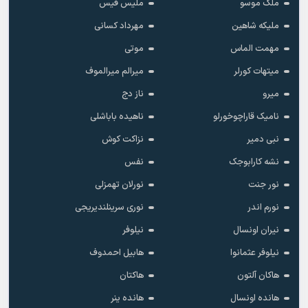
ملک موسو
ملیس فیس
ملیکه شاهین
مهرداد کسانی
مهمت الماس
موتی
میتهات کورلر
میرالم میرالموف
میرو
ناز دج
نامیک قاراچوخورلو
ناهیده باباشلی
نبی دمیر
نزاکت کوش
نشه کارابوجک
نفس
نور جنت
نورلان تهمزلی
نورم اندر
نوری سرینلندیریجی
نیران اونسال
نیلوفر
نیلوفر عثمانوا
هابیل احمدوف
هاکان آلتون
هاکتان
هانده اونسال
هانده ینر