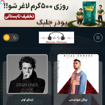
بیلال سونسس
ارسای اونر