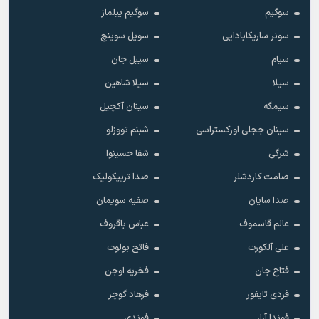
سوگیم
سوگیم ییلماز
سونر ساریکابادایی
سویل سوینچ
سیام
سیبل جان
سیلا
سیلا شاهین
سیمگه
سینان آکچیل
سینان ججلی اورکستراسی
شبنم تووزلو
شرگی
شفا حسینوا
صامت کاردشلر
صدا تریپکولیک
صدا سایان
صفیه سویمان
عالم قاسموف
عباس باقروف
علی آلکورت
فاتح بولوت
فتاح جان
فخریه اوجن
فردی تایفور
فرهاد گوچر
فوندا آرار
فوندی