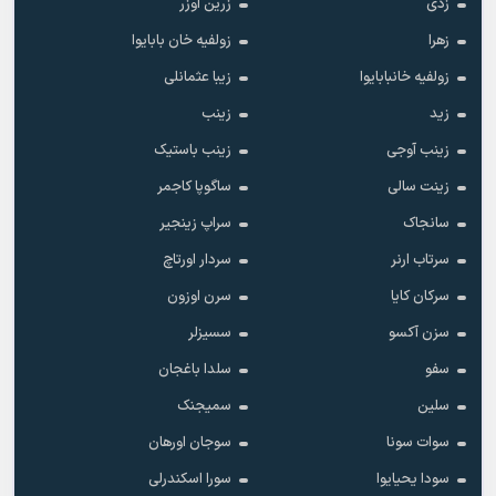
زدی
زرین اوزر
زهرا
زولفیه خان بابایوا
زولفیه خانبابایوا
زیبا عثمانلی
زید
زینب
زینب آوجی
زینب باستیک
زینت سالی
ساگوپا کاجمر
سانجاک
سراپ زینجیر
سرتاب ارنر
سردار اورتاچ
سرکان کایا
سرن اوزون
سزن آکسو
سسیزلر
سفو
سلدا باغجان
سلین
سمیجنک
سوات سونا
سوجان اورهان
سودا یحیایوا
سورا اسکندرلی