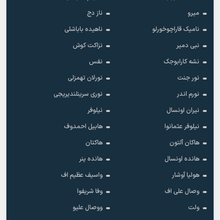
میرو
ناز دج
نامیک قاراچوخورلو
ناهیده باباشلی
نبی دمیر
نزاکت کوش
نشه کارابوجک
نفس
نور جنت
نورلان تهمزلی
نورم اندر
نوری سرینلندیریجی
نیران اونسال
نیلوفر
نیلوفر عثمانوا
هابیل احمدوف
هاکان آلتون
هاکتان
هانده اونسال
هانده ینر
هولیا آوشار
واسیف عظیم اف
وصال علی اف
وفا شریفوا
ولت
ووصال علیو