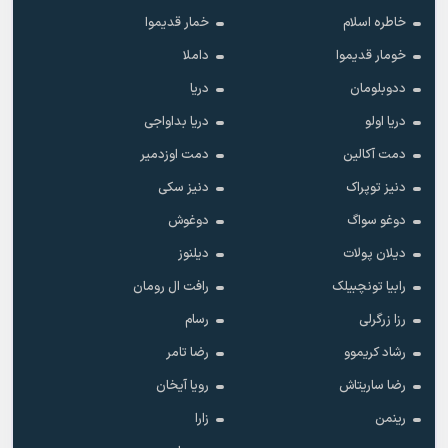
خاطره اسلام
خمار قدیموا
خومار قدیموا
داملا
ددوبلومان
دریا
دریا اولو
دریا بداواجی
دمت آکالین
دمت اوزدمیر
دنیز توپراک
دنیز سکی
دوغو سواگ
دوغوش
دیلان پولات
دیلنوز
رابیا تونچبیلک
رافت ال رومان
رزا زرگرلی
رسام
رشاد کریموو
رضا تامر
رضا ساریتاش
رویا آیخان
رینمن
زارا