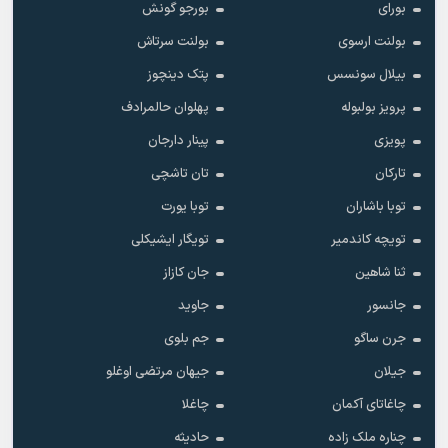
بورای
بورجو گونش
بولنت ارسوی
بولنت سرتاش
بیلال سونسس
پتک دینچوز
پرویز بولبوله
پهلوان حالمرادف
پویزی
پینار دارجان
تارکان
تان تاشچی
توبا باشاران
توبا یورت
تویچه کاندمیر
تویگار ایشیکلی
ثنا شاهین
جان کازاز
جانسور
جاوید
جرن ساگو
جم بلوی
جیلان
جیهان مرتضی اوغلو
چاغاتای آکمان
چاغلا
چناره ملک زاده
حادیثه