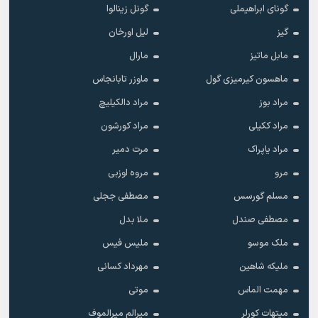
گونای ابراهیملی
گونل زینالوا
گیز
لیل اورخان
مابل ماتیز
مارال
ماهسون کیرمیزی گول
ماوزر تابانجاس
مراد بوز
مراد دالکیلیچ
مراد ککیلی
مراد کورشون
مراد یاپراک
مرت دمیر
مرو
مروه اوزبی
مسلم گورسس
مصطفی ججلی
مصطفی صندل
ملا بدل
ملک موسو
ملیس فیس
ملیکه شاهین
مهرداد کسانی
مهمت الماس
موتی
میتهات کورلر
میرالم میرالموف