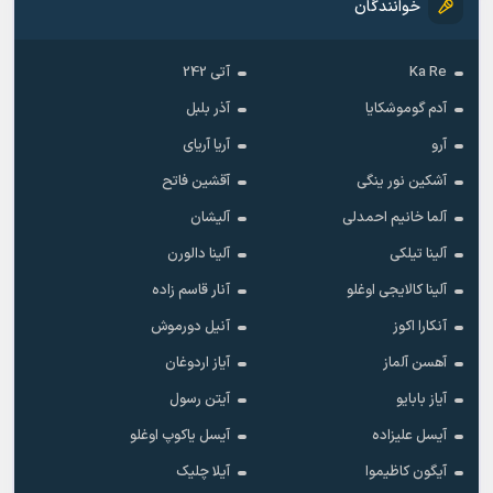
خوانندگان
Ka Re
آتی 242
آدم گوموشکایا
آذر بلبل
آرو
آریا آریای
آشکین نور ینگی
آقشین فاتح
آلما خانیم احمدلی
آلیشان
آلینا تیلکی
آلینا دالورن
آلینا کالایجی اوغلو
آنار قاسم زاده
آنکارا اکوز
آنیل دورموش
آهسن آلماز
آیاز اردوغان
آیاز بابایو
آیتن رسول
آیسل علیزاده
آیسل یاکوپ اوغلو
آیگون کاظیموا
آیلا چلیک