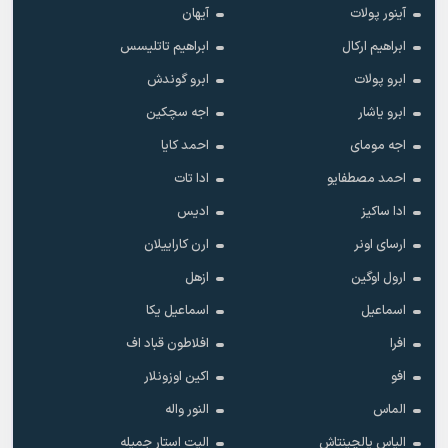
آینور پولات
آیهان
ابراهیم ارکال
ابراهیم تاتلیسس
ابرو پولات
ابرو گوندش
ابرو یاشار
اجه سچکین
اجه مومای
احمد کایا
احمد مصطفایو
ادا تات
ادا ساکیز
ادیس
ارسای اونر
ارن کاراییلان
ارول اوگین
ازهل
اسماعیل
اسماعیل یکا
افرا
افلاطون قباد اف
افو
اکین اوزونلار
الماس
النور واله
الیاس یالچینتاش
الیت استار جمیله