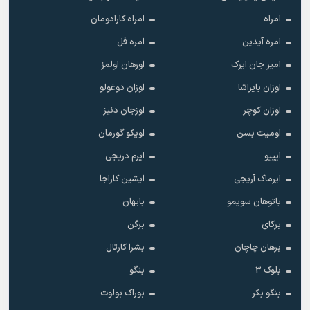
امراه
امراه کارادومان
امره آیدین
امره فل
امیر جان ایرک
اورهان اولمز
اوزان بایراشا
اوزان دوغولو
اوزان کوچر
اوزجان دنیز
اومیت بسن
اویکو گورمان
ایپیو
ایرم دریجی
ایرماک آریجی
ایشین کاراجا
باتوهان سویمو
بایهان
برکای
برگن
برهان چاچان
بشرا کارتال
بلوک 3
بنگو
بنگو بکر
بوراک بولوت