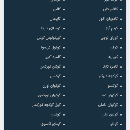
کاظم جان
کالبن
کاموران آکور
کایاهان
کریم آراز
کوبیلای کارچا
کورای آوجی
کورتولوش کوش
کوفن
کونول کریموا
کیباریه
گامزه آکین
گامزه کارتا
گوکان تورکمن
گوکچه کیرگیز
گوکسل
گوکسو
گوکهان اوزن
گوکهان تپه
گوکهان تورکمن
گوکهان ناملی
گول گوکچه کورکماز
گولبن ارگن
گولدن
گوللو
گونای آکسوی