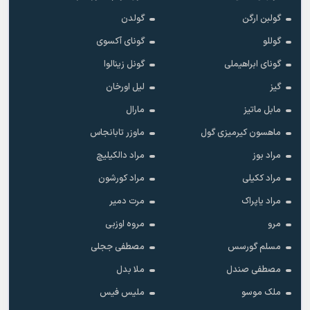
گولبن ارگن
گولدن
گوللو
گونای آکسوی
گونای ابراهیملی
گونل زینالوا
گیز
لیل اورخان
مابل ماتیز
مارال
ماهسون کیرمیزی گول
ماوزر تابانجاس
مراد بوز
مراد دالکیلیچ
مراد ککیلی
مراد کورشون
مراد یاپراک
مرت دمیر
مرو
مروه اوزبی
مسلم گورسس
مصطفی ججلی
مصطفی صندل
ملا بدل
ملک موسو
ملیس فیس