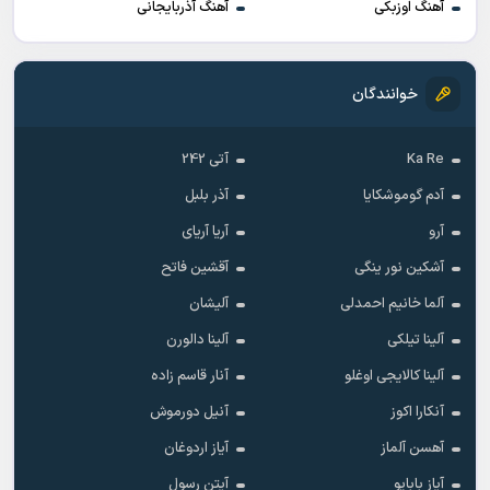
آهنگ اوزبکی
آهنگ آذربایجانی
خوانندگان
Ka Re
آتی 242
آدم گوموشکایا
آذر بلبل
آرو
آریا آریای
آشکین نور ینگی
آقشین فاتح
آلما خانیم احمدلی
آلیشان
آلینا تیلکی
آلینا دالورن
آلینا کالایجی اوغلو
آنار قاسم زاده
آنکارا اکوز
آنیل دورموش
آهسن آلماز
آیاز اردوغان
آیاز بابایو
آیتن رسول