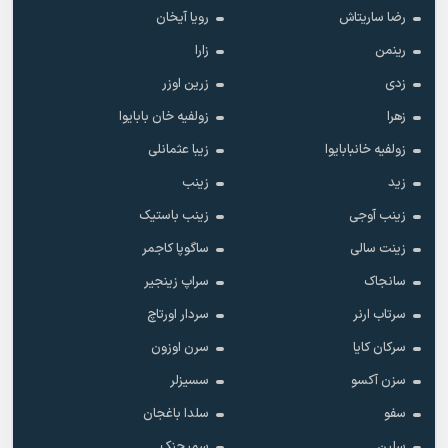
رضا ساریتاش
رویا آیخان
رینمن
زارا
زدی
زرین اوزر
زهرا
زولفیه خان بابایوا
زولفیه خانبابایوا
زیبا عثمانلی
زید
زینب
زینب آوجی
زینب باستیک
زینت سالی
ساگوپا کاجمر
سانجاک
سراپ زینجیر
سرتاب ارنر
سردار اورتاچ
سرکان کایا
سرن اوزون
سزن آکسو
سسیزلر
سفو
سلدا باغجان
سلین
سمیجنک