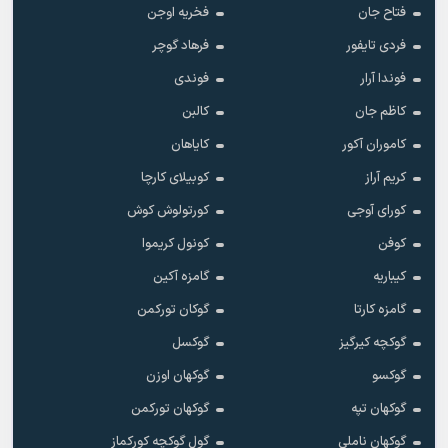
فتاح جان
فخریه اوجن
فردی تایفور
فرهاد گوچر
فوندا آرار
فوندی
کاظم جان
کالبن
کاموران آکور
کایاهان
کریم آراز
کوبیلای کارچا
کورای آوجی
کورتولوش کوش
کوفن
کونول کریموا
کیباریه
گامزه آکین
گامزه کارتا
گوکان تورکمن
گوکچه کیرگیز
گوکسل
گوکسو
گوکهان اوزن
گوکهان تپه
گوکهان تورکمن
گوکهان ناملی
گول گوکچه کورکماز