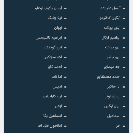
آیسل علیزاده
آیسل یاکوپ اوغلو
آیگون کاظیموا
آیلا چلیک
آینور پولات
آیهان
ابراهیم ارکال
ابراهیم تاتلیسس
ابرو پولات
ابرو گوندش
ابرو یاشار
اجه سچکین
اجه مومای
احمد کایا
احمد مصطفایو
ادا تات
ادا ساکیز
ادیس
ارسای اونر
ارن کاراییلان
ارول اوگین
ازهل
اسماعیل
اسماعیل یکا
افرا
افلاطون قباد اف