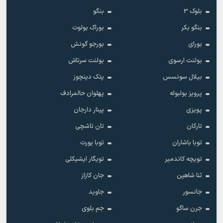
بلوک 3
بنگو
بنگو بکر
بوراک بولوت
بورای
بورجو گونش
بولنت ارسوی
بولنت سرتاش
بیلال سونسس
پتک دینچوز
پرویز بولبوله
پهلوان حالمرادف
پویزی
پینار دارجان
تارکان
تان تاشچی
توبا باشاران
توبا یورت
تویچه کاندمیر
تویگار ایشیکلی
ثنا شاهین
جان کازاز
جانسور
جاوید
جرن ساگو
جم بلوی