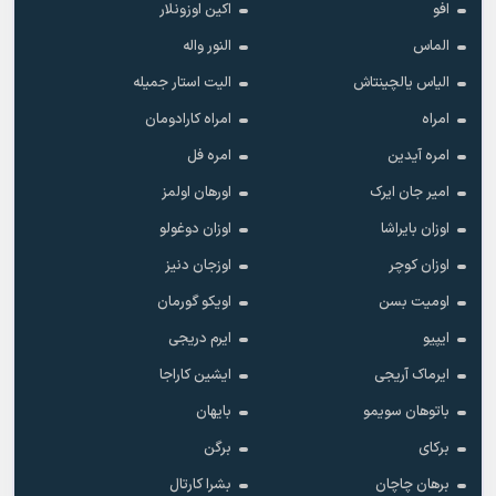
افو
اکین اوزونلار
الماس
النور واله
الیاس یالچینتاش
الیت استار جمیله
امراه
امراه کارادومان
امره آیدین
امره فل
امیر جان ایرک
اورهان اولمز
اوزان بایراشا
اوزان دوغولو
اوزان کوچر
اوزجان دنیز
اومیت بسن
اویکو گورمان
ایپیو
ایرم دریجی
ایرماک آریجی
ایشین کاراجا
باتوهان سویمو
بایهان
برکای
برگن
برهان چاچان
بشرا کارتال