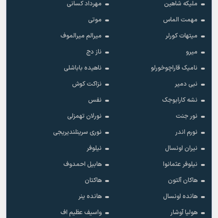
ملیکه شاهین
مهرداد کسانی
مهمت الماس
موتی
میتهات کورلر
میرالم میرالموف
میرو
ناز دج
نامیک قاراچوخورلو
ناهیده باباشلی
نبی دمیر
نزاکت کوش
نشه کارابوجک
نفس
نور جنت
نورلان تهمزلی
نورم اندر
نوری سرینلندیریجی
نیران اونسال
نیلوفر
نیلوفر عثمانوا
هابیل احمدوف
هاکان آلتون
هاکتان
هانده اونسال
هانده ینر
هولیا آوشار
واسیف عظیم اف