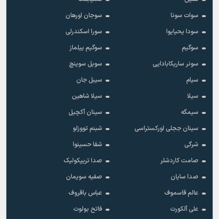
سوات سونا
سوجان اورهان
سودا یحیایوا
سورا اسکندرلی
سوگیم
سوگیم ییلماز
سونر ساریکابادایی
سویل سوینچ
سیام
سیبل جان
سیلا
سیلا شاهین
سیمگه
سینان آکچیل
سینان ججلی اورکستراسی
شبنم تووزلو
شرگی
شفا حسینوا
صامت کاردشلر
صدا تریپکولیک
صدا سایان
صفیه سویمان
عالم قاسموف
عباس باقروف
علی آلکورت
فاتح بولوت