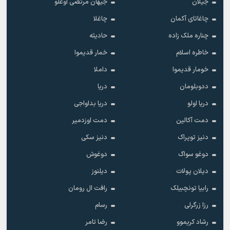
جیلان
جیهان مرتضی اوغلو
چاغاتای آکمان
چاغلا
چناره ملک زاده
حادیثه
خاطره اسلام
خمار قدیموا
خومار قدیموا
داملا
ددوبلومان
دریا
دریا اولو
دریا بداواجی
دمت آکالین
دمت اوزدمیر
دنیز توپراک
دنیز سکی
دوغو سواگ
دوغوش
دیلان پولات
دیلنوز
رابیا تونچبیلک
رافت ال رومان
رزا زرگرلی
رسام
رشاد کریموو
رضا تامر