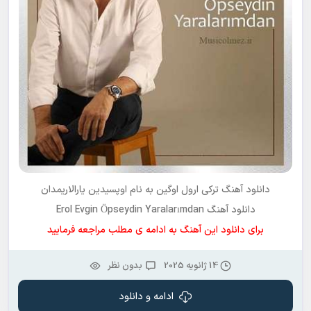
دانلود آهنگ ترکی
ارول اوگین
به نام
اوپسیدین یارالاریمدان
دانلود آهنگ Erol Evgin Öpseydin Yaralarımdan
برای دانلود این آهنگ به ادامه ی مطلب مراجعه فرمایید
14 ژانویه 2025
بدون نظر
ادامه و دانلود