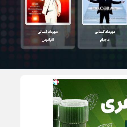
مهرداد کسانی
بورای
ب
اقیانوس
اولموشوم لیلا