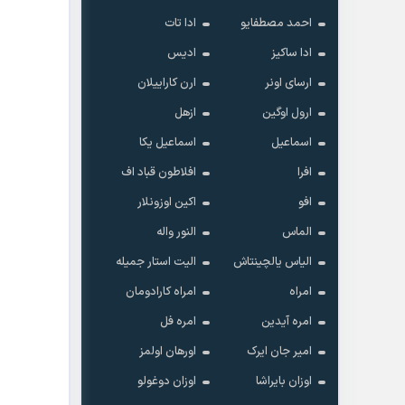
احمد مصطفایو
ادا تات
ادا ساکیز
ادیس
ارسای اونر
ارن کاراییلان
ارول اوگین
ازهل
اسماعیل
اسماعیل یکا
افرا
افلاطون قباد اف
افو
اکین اوزونلار
الماس
النور واله
الیاس یالچینتاش
الیت استار جمیله
امراه
امراه کارادومان
امره آیدین
امره فل
امیر جان ایرک
اورهان اولمز
اوزان بایراشا
اوزان دوغولو