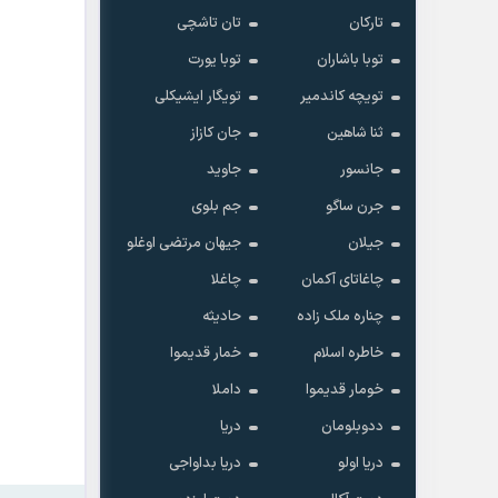
تارکان
تان تاشچی
توبا باشاران
توبا یورت
تویچه کاندمیر
تویگار ایشیکلی
ثنا شاهین
جان کازاز
جانسور
جاوید
جرن ساگو
جم بلوی
جیلان
جیهان مرتضی اوغلو
چاغاتای آکمان
چاغلا
چناره ملک زاده
حادیثه
خاطره اسلام
خمار قدیموا
خومار قدیموا
داملا
ددوبلومان
دریا
دریا اولو
دریا بداواجی