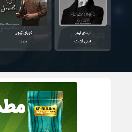
کورای آوجی
احمد مصطفایو
سودا
یاندیم هر گجه