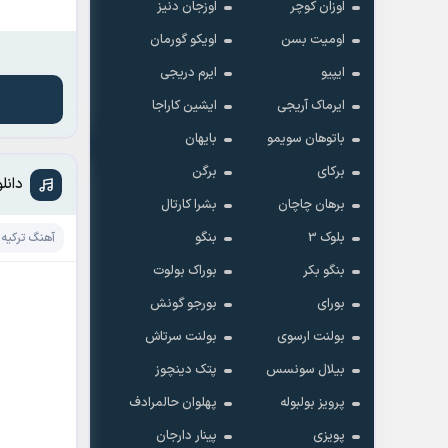
اوزان کوچر
اوزجان دنیز
اومیت بسن
اویکو گورمان
ایپیو
ایرم دریجی
ایرماک آریجی
ایشین کاراجا
باتوهان سویمو
بایهان
برکای
برگن
دانلود آهنگ adan
برهان چاچان
بشرا کارتال
بلوک 3
بنگو
آهنگ ترکیه 
بنگو بکر
بوراک بولوت
بورای
بورجو گونش
بولنت ارسوی
بولنت سرتاش
بیلال سونسس
پتک دینچوز
پرویز بولبوله
پهلوان حالمرادف
پویزی
پینار دارجان