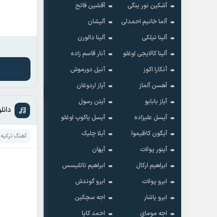
آشکین نور ینگی
آقشین فاتح
آلما خانیم احمدلی
آلیشان
آلینا تیلکی
آلینا دالورن
آلینا کالایجی اوغلو
آنار قاسم زاده
آنکارا اکوز
آنیل دورموش
آهسن آلماز
آیاز اردوغان
آیاز بابایو
آیتن رسول
دانلود آه
آیسل علیزاده
آیسل یاکوپ اوغلو
آیگون کاظیموا
آیلا چلیک
آهنگ ترکیه 
آینور پولات
آیهان
ابراهیم ارکال
ابراهیم تاتلیسس
ابرو پولات
ابرو گوندش
ابرو یاشار
اجه سچکین
اجه مومای
احمد کایا