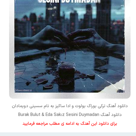
دانلود آهنگ ترکی
بوراک بولوت و ادا ساکیز
به نام
سسینی دویمادان
دانلود آهنگ Burak Bulut & Eda Sakız Sesini Duymadan
برای دانلود این آهنگ به ادامه ی مطلب مراجعه فرمایید