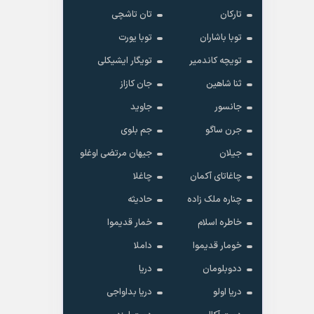
تارکان
تان تاشچی
توبا باشاران
توبا یورت
تویچه کاندمیر
تویگار ایشیکلی
ثنا شاهین
جان کازاز
جانسور
جاوید
جرن ساگو
جم بلوی
جیلان
جیهان مرتضی اوغلو
چاغاتای آکمان
چاغلا
چناره ملک زاده
حادیثه
خاطره اسلام
خمار قدیموا
خومار قدیموا
داملا
ددوبلومان
دریا
دریا اولو
دریا بداواجی