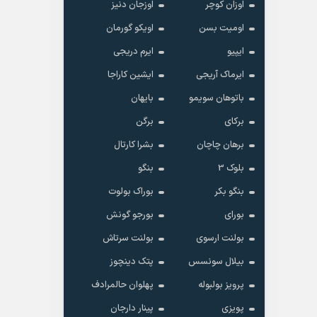
اوزان کوچر
اوزجان دنیز
اومیت بسن
اویکو گورمان
ایپیو
ایرم دریجی
ایرماک آریجی
ایشین کاراجا
باتوهان سویمو
بایهان
برکای
برگن
برهان چاچان
بشرا کارتال
بلوک 3
بنگو
بنگو بکر
بوراک بولوت
بورای
بورجو گونش
بولنت ارسوی
بولنت سرتاش
بیلال سونسس
پتک دینچوز
پرویز بولبوله
پهلوان حالمرادف
پویزی
پینار دارجان