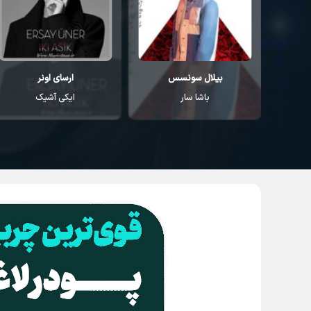
ارسای اونر
کورای آوجی
ایکی آشیک
سودا