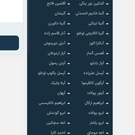
آشکین نور ینگی
آقشین فاتح
آلما خانیم احمدلی
آلیشان
آلینا تیلکی
آلینا دالورن
آلینا کالایجی اوغلو
آنار قاسم زاده
آنکارا اکوز
آنیل دورموش
آهسن آلماز
آیاز اردوغان
آیاز بابایو
آیتن رسول
آیسل علیزاده
آیسل یاکوپ اوغلو
آیگون کاظیموا
آیلا چلیک
آینور پولات
آیهان
ابراهیم ارکال
ابراهیم تاتلیسس
ابرو پولات
ابرو گوندش
ابرو یاشار
اجه سچکین
اجه مومای
احمد کایا