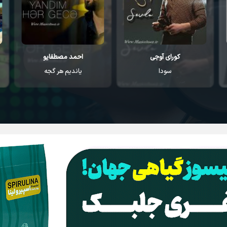
احمد مصطفایو
اکین اوزونلار
یاندیم هر گجه
گلیوروم یار