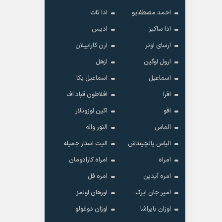
احمد مصطفایو
ادا تات
ادا ساکیز
ادیس
ارسای اونر
ارن کاراییلان
ارول اوگین
ازهل
اسماعیل
اسماعیل یکا
افرا
افلاطون قباد اف
افو
اکین اوزونلار
الماس
النور واله
الیاس یالچینتاش
الیت استار جمیله
امراه
امراه کارادومان
امره آیدین
امره فل
امیر جان ایرک
اورهان اولمز
اوزان بایراشا
اوزان دوغولو