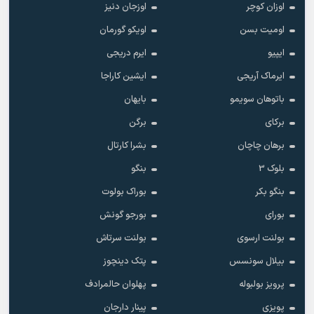
اوزان کوچر
اوزجان دنیز
اومیت بسن
اویکو گورمان
ایپیو
ایرم دریجی
ایرماک آریجی
ایشین کاراجا
باتوهان سویمو
بایهان
برکای
برگن
برهان چاچان
بشرا کارتال
بلوک 3
بنگو
بنگو بکر
بوراک بولوت
بورای
بورجو گونش
بولنت ارسوی
بولنت سرتاش
بیلال سونسس
پتک دینچوز
پرویز بولبوله
پهلوان حالمرادف
پویزی
پینار دارجان