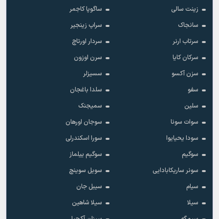
زینت سالی
ساگوپا کاجمر
سانجاک
سراپ زینجیر
سرتاب ارنر
سردار اورتاچ
سرکان کایا
سرن اوزون
سزن آکسو
سسیزلر
سفو
سلدا باغجان
سلین
سمیجنک
سوات سونا
سوجان اورهان
سودا یحیایوا
سورا اسکندرلی
سوگیم
سوگیم ییلماز
سونر ساریکابادایی
سویل سوینچ
سیام
سیبل جان
سیلا
سیلا شاهین