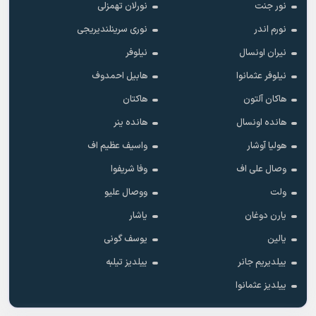
نور جنت
نورلان تهمزلی
نورم اندر
نوری سرینلندیریجی
نیران اونسال
نیلوفر
نیلوفر عثمانوا
هابیل احمدوف
هاکان آلتون
هاکتان
هانده اونسال
هانده ینر
هولیا آوشار
واسیف عظیم اف
وصال علی اف
وفا شریفوا
ولت
ووصال علیو
یارن دوغان
یاشار
یالین
یوسف گونی
ییلدیریم جانر
ییلدیز تیلبه
ییلدیز عثمانوا