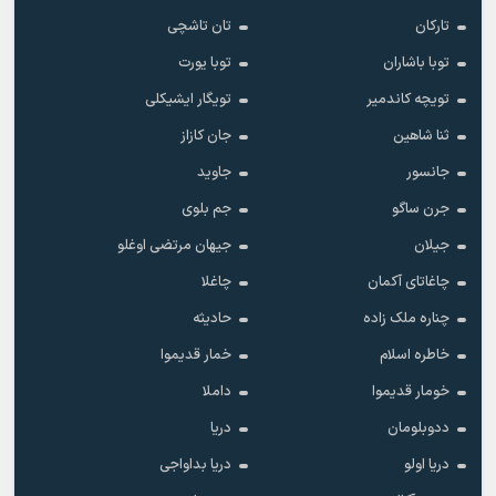
تارکان
تان تاشچی
توبا باشاران
توبا یورت
تویچه کاندمیر
تویگار ایشیکلی
ثنا شاهین
جان کازاز
جانسور
جاوید
جرن ساگو
جم بلوی
جیلان
جیهان مرتضی اوغلو
چاغاتای آکمان
چاغلا
چناره ملک زاده
حادیثه
خاطره اسلام
خمار قدیموا
خومار قدیموا
داملا
ددوبلومان
دریا
دریا اولو
دریا بداواجی