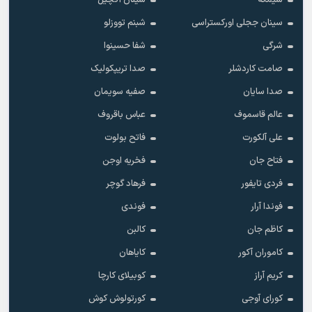
سیمگه
سینان آکچیل
سینان ججلی اورکستراسی
شبنم تووزلو
شرگی
شفا حسینوا
صامت کاردشلر
صدا تریپکولیک
صدا سایان
صفیه سویمان
عالم قاسموف
عباس باقروف
علی آلکورت
فاتح بولوت
فتاح جان
فخریه اوجن
فردی تایفور
فرهاد گوچر
فوندا آرار
فوندی
کاظم جان
کالبن
کاموران آکور
کایاهان
کریم آراز
کوبیلای کارچا
کورای آوجی
کورتولوش کوش