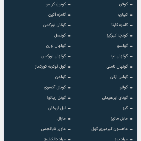
کوفن
کونول کریموا
کیباریه
گامزه آکین
گامزه کارتا
گوکان تورکمن
گوکچه کیرگیز
گوکسل
گوکسو
گوکهان اوزن
گوکهان تپه
گوکهان تورکمن
گوکهان ناملی
گول گوکچه کورکماز
گولبن ارگن
گولدن
گوللو
گونای آکسوی
گونای ابراهیملی
گونل زینالوا
گیز
لیل اورخان
مابل ماتیز
مارال
ماهسون کیرمیزی گول
ماوزر تابانجاس
مراد بوز
مراد دالکیلیچ