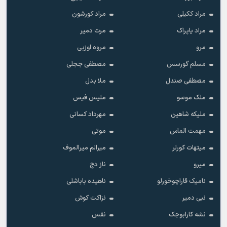
مراد ککیلی
مراد کورشون
مراد یاپراک
مرت دمیر
مرو
مروه اوزبی
مسلم گورسس
مصطفی ججلی
مصطفی صندل
ملا بدل
ملک موسو
ملیس فیس
ملیکه شاهین
مهرداد کسانی
مهمت الماس
موتی
میتهات کورلر
میرالم میرالموف
میرو
ناز دج
نامیک قاراچوخورلو
ناهیده باباشلی
نبی دمیر
نزاکت کوش
نشه کارابوجک
نفس