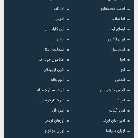
احمد مصطفایو
ادا تات
ادا ساکیز
ادیس
ارسای اونر
ارن کاراییلان
ارول اوگین
ازهل
اسماعیل
اسماعیل یکا
افرا
افلاطون قباد اف
افو
اکین اوزونلار
الماس
النور واله
الیاس یالچینتاش
الیت استار جمیله
امراه
امراه کارادومان
امره آیدین
امره فل
امیر جان ایرک
اورهان اولمز
اوزان بایراشا
اوزان دوغولو