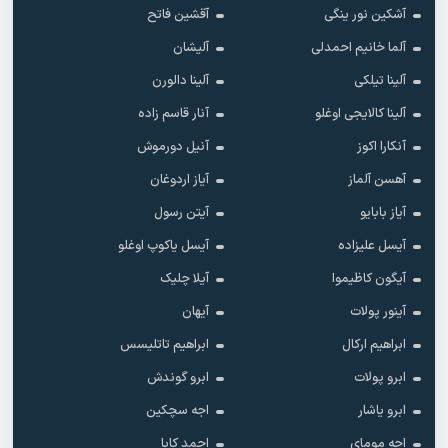
آشکین نور ینگی
آقشین فاتح
آلما خانیم احمدلی
آلیشان
آلینا تیلکی
آلینا دالورن
آلینا کالایجی اوغلو
آنار قاسم زاده
آنکارا اکوز
آنیل دورموش
آهسن آلماز
آیاز اردوغان
آیاز بابایو
آیتن رسول
آیسل علیزاده
آیسل یاکوپ اوغلو
آیگون کاظیموا
آیلا چلیک
آینور پولات
آیهان
ابراهیم ارکال
ابراهیم تاتلیسس
ابرو پولات
ابرو گوندش
ابرو یاشار
اجه سچکین
اجه مومای
احمد کایا