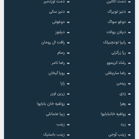
دمت آکالین
دمت اوزدمیر
دنیز توپراک
دنیز سکی
دوغو سواگ
دوغوش
دیلان پولات
دیلنوز
رابیا تونچبیلک
رافت ال رومان
رزا زرگرلی
رسام
رشاد کریموو
رضا تامر
رضا ساریتاش
رویا آیخان
رینمن
زارا
زدی
زرین اوزر
زهرا
زولفیه خان بابایوا
زولفیه خانبابایوا
زیبا عثمانلی
زید
زینب
زینب آوجی
زینب باستیک