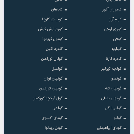
کاموران آکور
کایاهان
کریم آراز
کوبیلای کارچا
کورای آوجی
کورتولوش کوش
کوفن
کونول کریموا
کیباریه
گامزه آکین
گامزه کارتا
گوکان تورکمن
گوکچه کیرگیز
گوکسل
گوکسو
گوکهان اوزن
گوکهان تپه
گوکهان تورکمن
گوکهان ناملی
گول گوکچه کورکماز
گولبن ارگن
گولدن
گوللو
گونای آکسوی
گونای ابراهیملی
گونل زینالوا