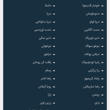
خومار قدیموا
داملا
ددوبلومان
دریا
دریا اولو
دریا بداواجی
دمت آکالین
دمت اوزدمیر
دنیز توپراک
دنیز سکی
دوغو سواگ
دوغوش
دیلان پولات
دیلنوز
رابیا تونچبیلک
رافت ال رومان
رزا زرگرلی
رسام
رشاد کریموو
رضا تامر
رضا ساریتاش
رویا آیخان
رینمن
زارا
زدی
زرین اوزر