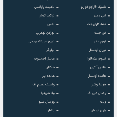
نامیک قاراچوخورلو
ناهیده باباشلی
نبی دمیر
نزاکت کوش
نشه کارابوجک
نفس
نور جنت
نورلان تهمزلی
نورم اندر
نوری سرینلندیریجی
نیران اونسال
نیلوفر
نیلوفر عثمانوا
هابیل احمدوف
هاکان آلتون
هاکتان
هانده اونسال
هانده ینر
هولیا آوشار
واسیف عظیم اف
وصال علی اف
وفا شریفوا
ولت
ووصال علیو
یارن دوغان
یاشار