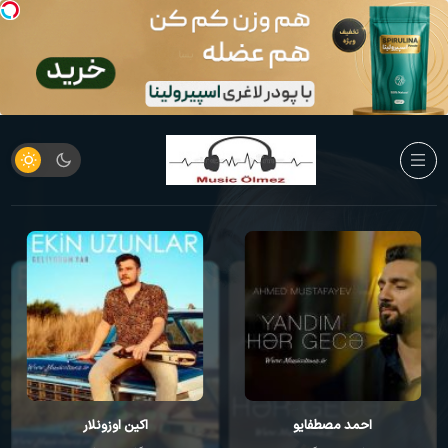
احمد مصطفایو
اکین اوزونلار