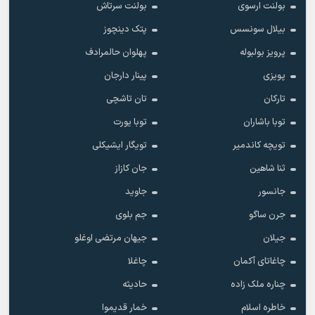
بولنت ارسوی
بولنت سرتاش
بیلال سونسس
پتک دینچوز
پرویز بولبوله
پهلوان حالمرادف
پویزی
پینار دارجان
تارکان
تان تاشچی
توبا باشاران
توبا یورت
تویچه کاندمیر
تویگار ایشیکلی
ثنا شاهین
جان کازاز
جانسور
جاوید
جرن ساگو
جم بلوی
جیلان
جیهان مرتضی اوغلو
چاغاتای آکمان
چاغلا
چناره ملک زاده
حادیثه
خاطره اسلام
خمار قدیموا