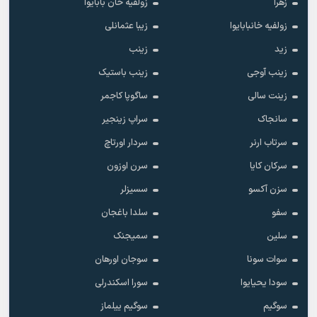
زهرا
زولفیه خان بابایوا
زولفیه خانبابایوا
زیبا عثمانلی
زید
زینب
زینب آوجی
زینب باستیک
زینت سالی
ساگوپا کاجمر
سانجاک
سراپ زینجیر
سرتاب ارنر
سردار اورتاچ
سرکان کایا
سرن اوزون
سزن آکسو
سسیزلر
سفو
سلدا باغجان
سلین
سمیجنک
سوات سونا
سوجان اورهان
سودا یحیایوا
سورا اسکندرلی
سوگیم
سوگیم ییلماز