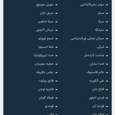
سونر ساریکابادایی
سویل سوینچ
سیام
سیبل جان
سیلا
سیلا شاهین
سیمگه
سینان آکچیل
سینان ججلی اورکستراسی
شبنم تووزلو
شرگی
شفا حسینوا
صامت کاردشلر
صدا تریپکولیک
صدا سایان
صفیه سویمان
عالم قاسموف
عباس باقروف
علی آلکورت
فاتح بولوت
فتاح جان
فخریه اوجن
فردی تایفور
فرهاد گوچر
فوندا آرار
فوندی
کاظم جان
کالبن