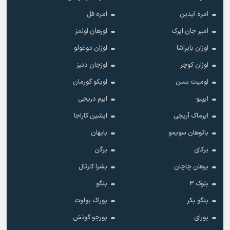
امره آیدین
امره فل
امیر جان ایرک
اورهان اولمز
اوزان بایراشا
اوزان دوغولو
اوزان کوچر
اوزجان دنیز
اومیت بسن
اویکو گورمان
ایپیو
ایرم دریجی
ایرماک آریجی
ایشین کاراجا
باتوهان سویمو
بایهان
برکای
برگن
برهان چاچان
بشرا کارتال
بلوک 3
بنگو
بنگو بکر
بوراک بولوت
بورای
بورجو گونش