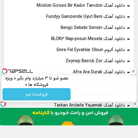
دانلود آهنگ Müslüm Gürses Bir Kadın Tanıdım
دانلود آهنگ Fundyy Gamzende Uyut Beni
دانلود آهنگ Bengü Sebebi Sensin
دانلود آهنگ BLOK3 Napıyosun Mesela
دانلود آلبوم Emre Fel Eyvahlar Olsun
دانلود آهنگ Zeynep Bastık Zor
دانلود آهنگ Afra Ara Durak
عضو شو تا 3 میلیارد وام بگیر « ویژه
دانلود آهنگ Ebru Gündeş Iyi ki Doğmuşum
فروشگاه ها »
فروشنده شو
دانلود آهنگ Merve Özbey & Mustafa Ceceli Duramıyorum
دانلود آهنگ Tarkan Anılarla Yaşamak
دانلود آهنگ Burak Bulut Herkes Gibi
دانلود آهنگ BLOK3 Kusura Bakma