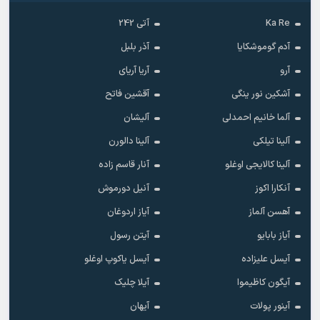
Ka Re
آتی 242
آدم گوموشکایا
آذر بلبل
آرو
آریا آریای
آشکین نور ینگی
آقشین فاتح
آلما خانیم احمدلی
آلیشان
آلینا تیلکی
آلینا دالورن
آلینا کالایجی اوغلو
آنار قاسم زاده
آنکارا اکوز
آنیل دورموش
آهسن آلماز
آیاز اردوغان
آیاز بابایو
آیتن رسول
آیسل علیزاده
آیسل یاکوپ اوغلو
آیگون کاظیموا
آیلا چلیک
آینور پولات
آیهان