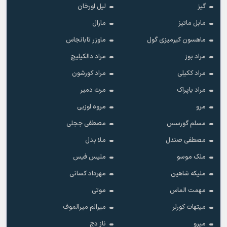
گیز
لیل اورخان
مابل ماتیز
مارال
ماهسون کیرمیزی گول
ماوزر تابانجاس
مراد بوز
مراد دالکیلیچ
مراد ککیلی
مراد کورشون
مراد یاپراک
مرت دمیر
مرو
مروه اوزبی
مسلم گورسس
مصطفی ججلی
مصطفی صندل
ملا بدل
ملک موسو
ملیس فیس
ملیکه شاهین
مهرداد کسانی
مهمت الماس
موتی
میتهات کورلر
میرالم میرالموف
میرو
ناز دج