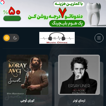
کورای آوجی
احمد مصطفایو