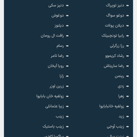
دنیز توپراک
دنیز سکی
دوغو سواگ
دوغوش
دیلان پولات
دیلنوز
رابیا تونچبیلک
رافت ال رومان
رزا زرگرلی
رسام
رشاد کریموو
رضا تامر
رضا ساریتاش
رویا آیخان
رینمن
زارا
زدی
زرین اوزر
زهرا
زولفیه خان بابایوا
زولفیه خانبابایوا
زیبا عثمانلی
زید
زینب
زینب آوجی
زینب باستیک
زینت سالی
ساگوپا کاجمر