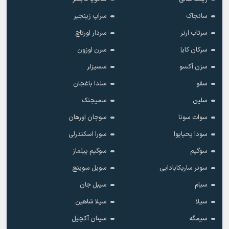
سانجاک
سراپ زینجیر
سرتاب ارنر
سردار اورتاچ
سرکان کایا
سرن اوزون
سزن آکسو
سسیزلر
سفو
سلدا باغجان
سلین
سمیجنک
سوات سونا
سوجان اورهان
سودا یحیایوا
سورا اسکندرلی
سوگیم
سوگیم ییلماز
سونر ساریکابادایی
سویل سوینچ
سیام
سیبل جان
سیلا
سیلا شاهین
سیمگه
سینان آکچیل