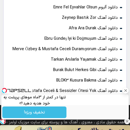
دانلود آلبوم Emre Fel Eyvahlar Olsun
دانلود آهنگ Zeynep Bastık Zor
دانلود آهنگ Afra Ara Durak
دانلود آهنگ Ebru Gündeş Iyi ki Doğmuşum
دانلود آهنگ Merve Özbey & Mustafa Ceceli Duramıyorum
دانلود آهنگ Tarkan Anılarla Yaşamak
دانلود آهنگ Burak Bulut Herkes Gibi
دانلود آهنگ BLOK3 Kusura Bakma
دانلود آهنگ Mustafa Ceceli & Sessizler Ötesi Yok
تنها در کمتر از 3ماه موهای پرپشت به
خود هدیه دهید🌱
شامپوجلبک40%تخفیف
تخفیف ویژه!
همه حقوق مادی ، معنوی ، آهنگ ها و پوسته برای سایت موزیک اولمز –
مرجع دانلود ترانه های ترکی محفوظ می باشد.