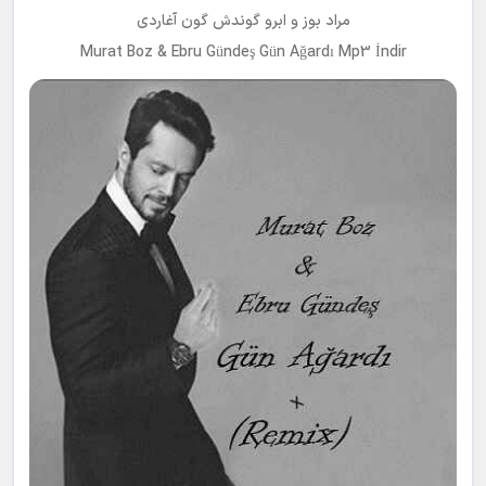
مراد بوز و ابرو گوندش گون آغاردی
Murat Boz & Ebru Gündeş Gün Ağardı Mp3 İndir