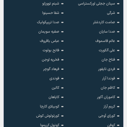
سینان ججلی اورکستراسی
شبنم تووزلو
شرگی
شفا حسینوا
صامت کاردشلر
صدا تریپکولیک
صدا سایان
صفیه سویمان
عالم قاسموف
عباس باقروف
علی آلکورت
فاتح بولوت
فتاح جان
فخریه اوجن
فردی تایفور
فرهاد گوچر
فوندا آرار
فوندی
کاظم جان
کالبن
کاموران آکور
کایاهان
کریم آراز
کوبیلای کارچا
کورای آوجی
کورتولوش کوش
کوفن
کونول کریموا