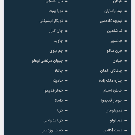
تارکان
تان تاشچی
توبا باشاران
توبا یورت
تویچه کاندمیر
تویگار ایشیکلی
ثنا شاهین
جان کازاز
جانسور
جاوید
جرن ساگو
جم بلوی
جیلان
جیهان مرتضی اوغلو
چاغاتای آکمان
چاغلا
چناره ملک زاده
حادیثه
خاطره اسلام
خمار قدیموا
خومار قدیموا
داملا
ددوبلومان
دریا
دریا اولو
دریا بداواجی
دمت آکالین
دمت اوزدمیر