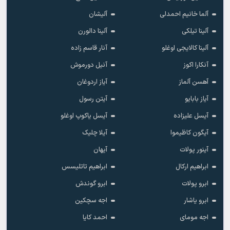
آلما خانیم احمدلی
آلیشان
آلینا تیلکی
آلینا دالورن
آلینا کالایجی اوغلو
آنار قاسم زاده
آنکارا اکوز
آنیل دورموش
آهسن آلماز
آیاز اردوغان
آیاز بابایو
آیتن رسول
آیسل علیزاده
آیسل یاکوپ اوغلو
آیگون کاظیموا
آیلا چلیک
آینور پولات
آیهان
ابراهیم ارکال
ابراهیم تاتلیسس
ابرو پولات
ابرو گوندش
ابرو یاشار
اجه سچکین
اجه مومای
احمد کایا