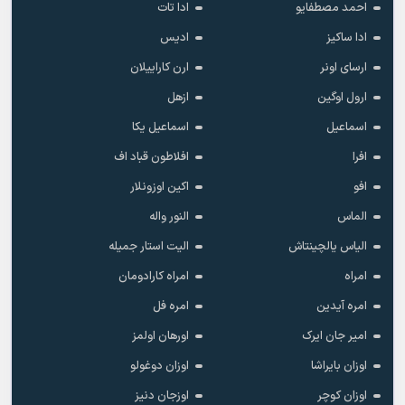
احمد مصطفایو
ادا تات
ادا ساکیز
ادیس
ارسای اونر
ارن کاراییلان
ارول اوگین
ازهل
اسماعیل
اسماعیل یکا
افرا
افلاطون قباد اف
افو
اکین اوزونلار
الماس
النور واله
الیاس یالچینتاش
الیت استار جمیله
امراه
امراه کارادومان
امره آیدین
امره فل
امیر جان ایرک
اورهان اولمز
اوزان بایراشا
اوزان دوغولو
اوزان کوچر
اوزجان دنیز