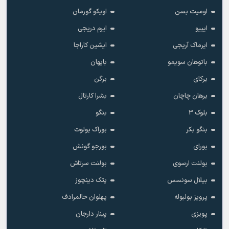
اومیت بسن
اویکو گورمان
ایپیو
ایرم دریجی
ایرماک آریجی
ایشین کاراجا
باتوهان سویمو
بایهان
برکای
برگن
برهان چاچان
بشرا کارتال
بلوک 3
بنگو
بنگو بکر
بوراک بولوت
بورای
بورجو گونش
بولنت ارسوی
بولنت سرتاش
بیلال سونسس
پتک دینچوز
پرویز بولبوله
پهلوان حالمرادف
پویزی
پینار دارجان