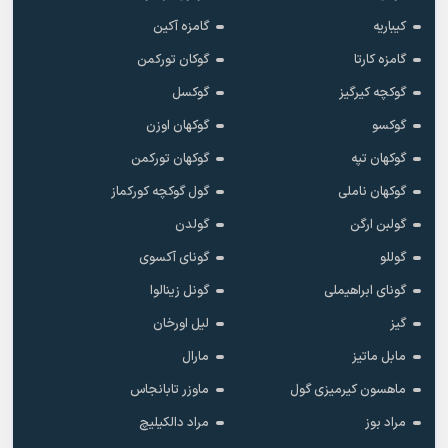
کیباریه
گامزه آکین
گامزه کارتا
گوکان تورکمن
گوکچه کیرگیز
گوکسل
گوکسو
گوکهان اوزن
گوکهان تپه
گوکهان تورکمن
گوکهان ناملی
گول گوکچه کورکماز
گولبن ارگن
گولدن
گوللو
گونای آکسوی
گونای ابراهیملی
گونل زینالوا
گیز
لیل اورخان
مابل ماتیز
مارال
ماهسون کیرمیزی گول
ماوزر تابانجاس
مراد بوز
مراد دالکیلیچ