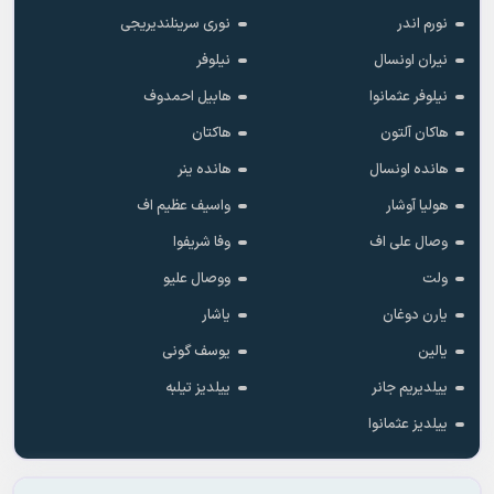
نورم اندر
نوری سرینلندیریجی
نیران اونسال
نیلوفر
نیلوفر عثمانوا
هابیل احمدوف
هاکان آلتون
هاکتان
هانده اونسال
هانده ینر
هولیا آوشار
واسیف عظیم اف
وصال علی اف
وفا شریفوا
ولت
ووصال علیو
یارن دوغان
یاشار
یالین
یوسف گونی
ییلدیریم جانر
ییلدیز تیلبه
ییلدیز عثمانوا