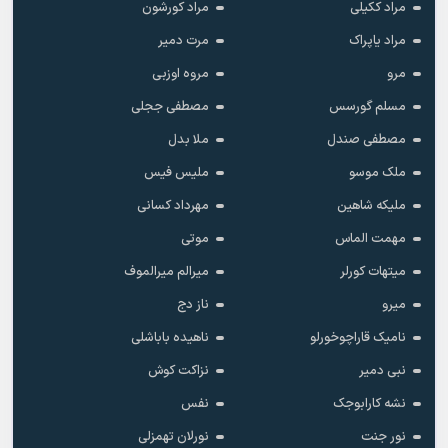
مراد ککیلی
مراد کورشون
مراد یاپراک
مرت دمیر
مرو
مروه اوزبی
مسلم گورسس
مصطفی ججلی
مصطفی صندل
ملا بدل
ملک موسو
ملیس فیس
ملیکه شاهین
مهرداد کسانی
مهمت الماس
موتی
میتهات کورلر
میرالم میرالموف
میرو
ناز دج
نامیک قاراچوخورلو
ناهیده باباشلی
نبی دمیر
نزاکت کوش
نشه کارابوجک
نفس
نور جنت
نورلان تهمزلی