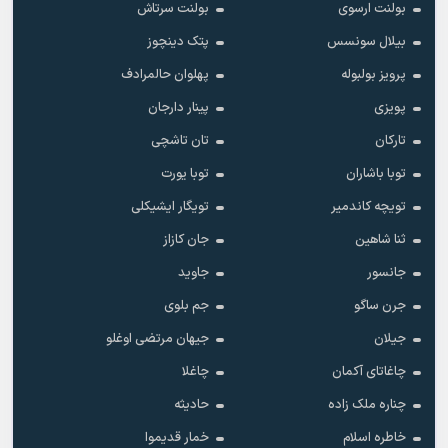
بولنت ارسوی
بولنت سرتاش
بیلال سونسس
پتک دینچوز
پرویز بولبوله
پهلوان حالمرادف
پویزی
پینار دارجان
تارکان
تان تاشچی
توبا باشاران
توبا یورت
تویچه کاندمیر
تویگار ایشیکلی
ثنا شاهین
جان کازاز
جانسور
جاوید
جرن ساگو
جم بلوی
جیلان
جیهان مرتضی اوغلو
چاغاتای آکمان
چاغلا
چناره ملک زاده
حادیثه
خاطره اسلام
خمار قدیموا