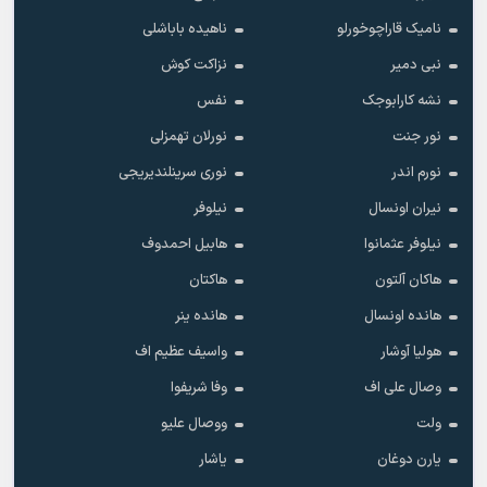
نامیک قاراچوخورلو
ناهیده باباشلی
نبی دمیر
نزاکت کوش
نشه کارابوجک
نفس
نور جنت
نورلان تهمزلی
نورم اندر
نوری سرینلندیریجی
نیران اونسال
نیلوفر
نیلوفر عثمانوا
هابیل احمدوف
هاکان آلتون
هاکتان
هانده اونسال
هانده ینر
هولیا آوشار
واسیف عظیم اف
وصال علی اف
وفا شریفوا
ولت
ووصال علیو
یارن دوغان
یاشار