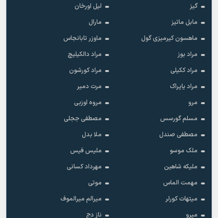
گیز
لیل اورخان
مابل ماتیز
مارال
ماهسون کیرمیزی گول
ماوزر تابانجاس
مراد بوز
مراد دالکیلیچ
مراد ککیلی
مراد کورشون
مراد یاپراک
مرت دمیر
مرو
مروه اوزبی
مسلم گورسس
مصطفی ججلی
مصطفی صندل
ملا بدل
ملک موسو
ملیس فیس
ملیکه شاهین
مهرداد کسانی
مهمت الماس
موتی
میتهات کورلر
میرالم میرالموف
میرو
ناز دج