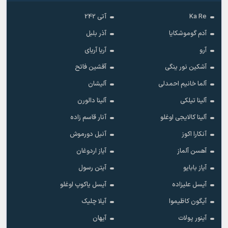
Ka Re
آتی 242
آدم گوموشکایا
آذر بلبل
آرو
آریا آریای
آشکین نور ینگی
آقشین فاتح
آلما خانیم احمدلی
آلیشان
آلینا تیلکی
آلینا دالورن
آلینا کالایجی اوغلو
آنار قاسم زاده
آنکارا اکوز
آنیل دورموش
آهسن آلماز
آیاز اردوغان
آیاز بابایو
آیتن رسول
آیسل علیزاده
آیسل یاکوپ اوغلو
آیگون کاظیموا
آیلا چلیک
آینور پولات
آیهان