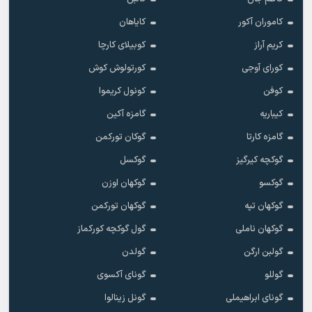
کاموران آکور
کایاهان
کریم آراز
کوبیلای کارچا
کورای آوجی
کورتولوش کوش
کوفن
کونول کریموا
کیباریه
گامزه آکین
گامزه کارتا
گوکان تورکمن
گوکچه کیرگیز
گوکسل
گوکسو
گوکهان اوزن
گوکهان تپه
گوکهان تورکمن
گوکهان ناملی
گول گوکچه کورکماز
گولبن ارگن
گولدن
گوللو
گونای آکسوی
گونای ابراهیملی
گونل زینالوا