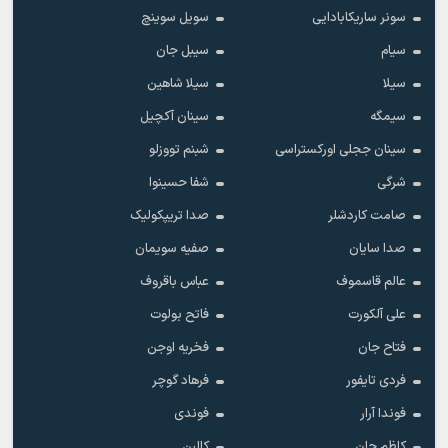
سونر ساریکابادایی
سویل سوینچ
سیام
سیبل جان
سیلا
سیلا شاهین
سیمگه
سینان آکچیل
سینان ججلی اورکستراسی
شبنم تووزلو
شرگی
شفا حسینوا
صامت کاردشلر
صدا تریپکولیک
صدا سایان
صفیه سویمان
عالم قاسموف
عباس باقروف
علی آلکورت
فاتح بولوت
فتاح جان
فخریه اوجن
فردی تایفور
فرهاد گوچر
فوندا آرار
فوندی
کاظم جان
کالبن