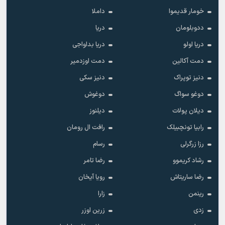
خومار قدیموا
داملا
ددوبلومان
دریا
دریا اولو
دریا بداواجی
دمت آکالین
دمت اوزدمیر
دنیز توپراک
دنیز سکی
دوغو سواگ
دوغوش
دیلان پولات
دیلنوز
رابیا تونچبیلک
رافت ال رومان
رزا زرگرلی
رسام
رشاد کریموو
رضا تامر
رضا ساریتاش
رویا آیخان
رینمن
زارا
زدی
زرین اوزر