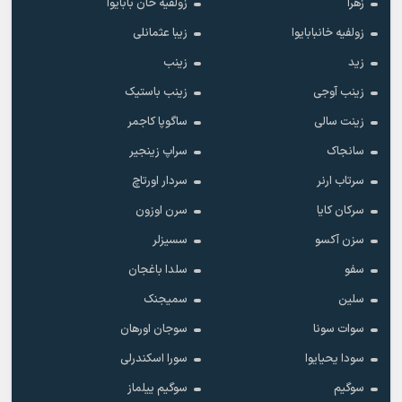
زهرا
زولفیه خان بابایوا
زولفیه خانبابایوا
زیبا عثمانلی
زید
زینب
زینب آوجی
زینب باستیک
زینت سالی
ساگوپا کاجمر
سانجاک
سراپ زینجیر
سرتاب ارنر
سردار اورتاچ
سرکان کایا
سرن اوزون
سزن آکسو
سسیزلر
سفو
سلدا باغجان
سلین
سمیجنک
سوات سونا
سوجان اورهان
سودا یحیایوا
سورا اسکندرلی
سوگیم
سوگیم ییلماز