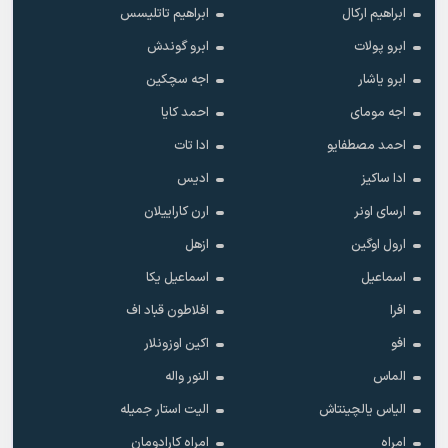
ابراهیم ارکال
ابراهیم تاتلیسس
ابرو پولات
ابرو گوندش
ابرو یاشار
اجه سچکین
اجه مومای
احمد کایا
احمد مصطفایو
ادا تات
ادا ساکیز
ادیس
ارسای اونر
ارن کاراییلان
ارول اوگین
ازهل
اسماعیل
اسماعیل یکا
افرا
افلاطون قباد اف
افو
اکین اوزونلار
الماس
النور واله
الیاس یالچینتاش
الیت استار جمیله
امراه
امراه کارادومان