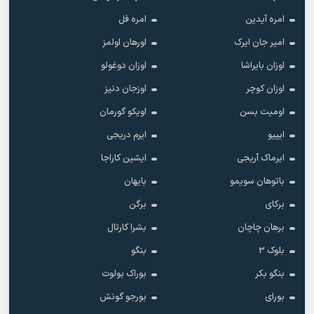
امره آیدین
امره فل
امیر جان ایرک
اورهان اولمز
اوزان بایراشا
اوزان دوغولو
اوزان کوچر
اوزجان دنیز
اومیت بسن
اویکو گورمان
ایپیو
ایرم دریجی
ایرماک آریجی
ایشین کاراجا
باتوهان سویمو
بایهان
برکای
برگن
برهان چاچان
بشرا کارتال
بلوک 3
بنگو
بنگو بکر
بوراک بولوت
بورای
بورجو گونش