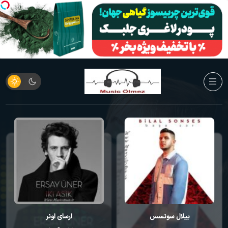
ارسای اونر
کورای آوجی