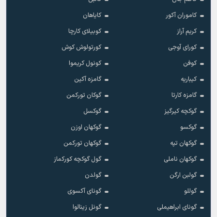
کاموران آکور
کایاهان
کریم آراز
کوبیلای کارچا
کورای آوجی
کورتولوش کوش
کوفن
کونول کریموا
کیباریه
گامزه آکین
گامزه کارتا
گوکان تورکمن
گوکچه کیرگیز
گوکسل
گوکسو
گوکهان اوزن
گوکهان تپه
گوکهان تورکمن
گوکهان ناملی
گول گوکچه کورکماز
گولبن ارگن
گولدن
گوللو
گونای آکسوی
گونای ابراهیملی
گونل زینالوا