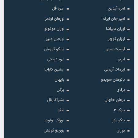
امره آیدین
امره فل
امیر جان ایرک
اورهان اولمز
اوزان بایراشا
اوزان دوغولو
اوزان کوچر
اوزجان دنیز
اومیت بسن
اویکو گورمان
ایپیو
ایرم دریجی
ایرماک آریجی
ایشین کاراجا
باتوهان سویمو
بایهان
برکای
برگن
برهان چاچان
بشرا کارتال
بلوک 3
بنگو
بنگو بکر
بوراک بولوت
بورای
بورجو گونش