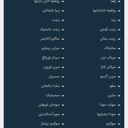
زهرا
زولفیه خان بابایوا
زولفیه خانبابایوا
زیبا عثمانلی
زید
زینب
زینب آوجی
زینب باستیک
زینت سالی
ساگوپا کاجمر
سانجاک
سراپ زینجیر
سرتاب ارنر
سردار اورتاچ
سرکان کایا
سرن اوزون
سزن آکسو
سسیزلر
سفو
سلدا باغجان
سلین
سمیجنک
سوات سونا
سوجان اورهان
سودا یحیایوا
سورا اسکندرلی
سوگیم
سوگیم ییلماز