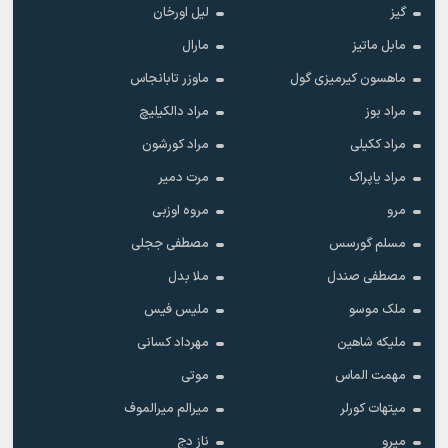
گیز
لیل اورخان
مابل ماتیز
مارال
ماهسون کیرمیزی گول
ماوزر تابانجاس
مراد بوز
مراد دالکیلیچ
مراد ککیلی
مراد کورشون
مراد یاپراک
مرت دمیر
مرو
مروه اوزبی
مسلم گورسس
مصطفی ججلی
مصطفی صندل
ملا بدل
ملک موسو
ملیس فیس
ملیکه شاهین
مهرداد کسانی
مهمت الماس
موتی
میتهات کورلر
میرالم میرالموف
میرو
ناز دج