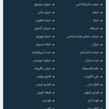
سونر ساریکابادایی
سویل سوینچ
سیام
سیبل جان
سیلا
سیلا شاهین
سیمگه
سینان آکچیل
سینان ججلی اورکستراسی
شبنم تووزلو
شرگی
شفا حسینوا
صامت کاردشلر
صدا تریپکولیک
صدا سایان
صفیه سویمان
عالم قاسموف
عباس باقروف
علی آلکورت
فاتح بولوت
فتاح جان
فخریه اوجن
فردی تایفور
فرهاد گوچر
فوندا آرار
فوندی
کاظم جان
کالبن