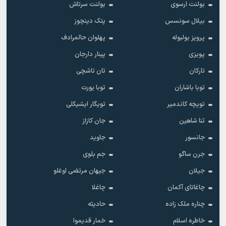
بولنت ارسوی
بولنت سرتاش
بیلال سونسس
پتک دینچوز
پرویز بولبوله
پهلوان حالمرادف
پویزی
پینار دارجان
تارکان
تان تاشچی
توبا باشاران
توبا یورت
تویچه کاندمیر
تویگار ایشیکلی
ثنا شاهین
جان کازاز
جانسور
جاوید
جرن ساگو
جم بلوی
جیلان
جیهان مرتضی اوغلو
چاغاتای آکمان
چاغلا
چناره ملک زاده
حادیثه
خاطره اسلام
خمار قدیموا