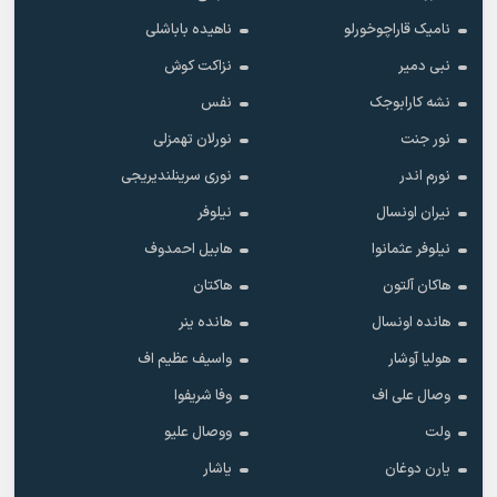
نامیک قاراچوخورلو
ناهیده باباشلی
نبی دمیر
نزاکت کوش
نشه کارابوجک
نفس
نور جنت
نورلان تهمزلی
نورم اندر
نوری سرینلندیریجی
نیران اونسال
نیلوفر
نیلوفر عثمانوا
هابیل احمدوف
هاکان آلتون
هاکتان
هانده اونسال
هانده ینر
هولیا آوشار
واسیف عظیم اف
وصال علی اف
وفا شریفوا
ولت
ووصال علیو
یارن دوغان
یاشار