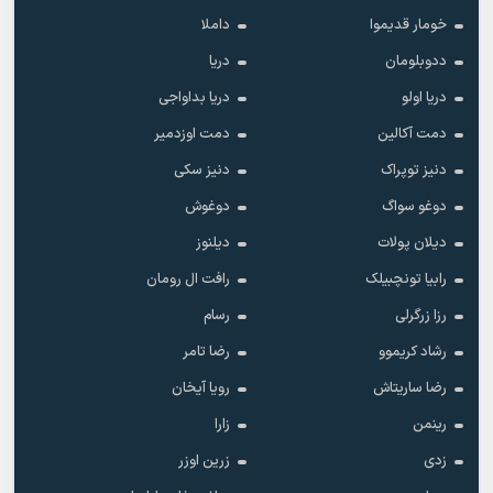
خومار قدیموا
داملا
ددوبلومان
دریا
دریا اولو
دریا بداواجی
دمت آکالین
دمت اوزدمیر
دنیز توپراک
دنیز سکی
دوغو سواگ
دوغوش
دیلان پولات
دیلنوز
رابیا تونچبیلک
رافت ال رومان
رزا زرگرلی
رسام
رشاد کریموو
رضا تامر
رضا ساریتاش
رویا آیخان
رینمن
زارا
زدی
زرین اوزر