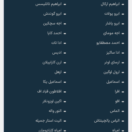
ابراهیم ارکال
ابراهیم تاتلیسس
ابرو پولات
ابرو گوندش
ابرو یاشار
اجه سچکین
اجه مومای
احمد کایا
احمد مصطفایو
ادا تات
ادا ساکیز
ادیس
ارسای اونر
ارن کاراییلان
ارول اوگین
ازهل
اسماعیل
اسماعیل یکا
افرا
افلاطون قباد اف
افو
اکین اوزونلار
الماس
النور واله
الیاس یالچینتاش
الیت استار جمیله
امراه
امراه کارادومان