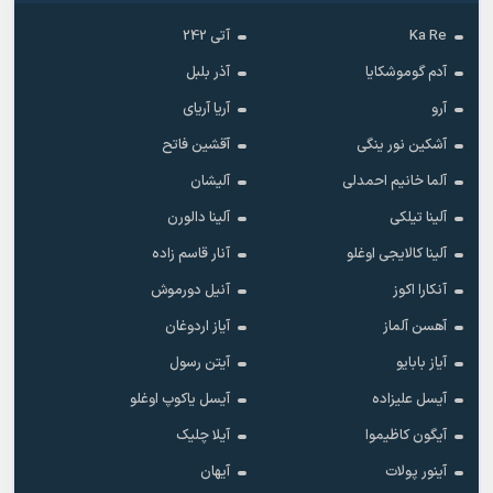
Ka Re
آتی 242
آدم گوموشکایا
آذر بلبل
آرو
آریا آریای
آشکین نور ینگی
آقشین فاتح
آلما خانیم احمدلی
آلیشان
آلینا تیلکی
آلینا دالورن
آلینا کالایجی اوغلو
آنار قاسم زاده
آنکارا اکوز
آنیل دورموش
آهسن آلماز
آیاز اردوغان
آیاز بابایو
آیتن رسول
آیسل علیزاده
آیسل یاکوپ اوغلو
آیگون کاظیموا
آیلا چلیک
آینور پولات
آیهان