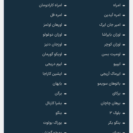
امراه
امراه کارادومان
امره آیدین
امره فل
امیر جان ایرک
اورهان اولمز
اوزان بایراشا
اوزان دوغولو
اوزان کوچر
اوزجان دنیز
اومیت بسن
اویکو گورمان
ایپیو
ایرم دریجی
ایرماک آریجی
ایشین کاراجا
باتوهان سویمو
بایهان
برکای
برگن
برهان چاچان
بشرا کارتال
بلوک 3
بنگو
بنگو بکر
بوراک بولوت
بورای
بورجو گونش