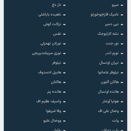
میرو
ناز دج
نامیک قاراچوخورلو
ناهیده باباشلی
نبی دمیر
نزاکت کوش
نشه کارابوجک
نفس
نور جنت
نورلان تهمزلی
نورم اندر
نوری سرینلندیریجی
نیران اونسال
نیلوفر
نیلوفر عثمانوا
هابیل احمدوف
هاکان آلتون
هاکتان
هانده اونسال
هانده ینر
هولیا آوشار
واسیف عظیم اف
وصال علی اف
وفا شریفوا
ولت
ووصال علیو
یارن دوغان
یاشار