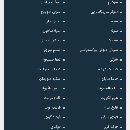
سوگیم
سوگیم ییلماز
سونر ساریکابادایی
سویل سوینچ
سیام
سیبل جان
سیلا
سیلا شاهین
سیمگه
سینان آکچیل
سینان ججلی اورکستراسی
شبنم تووزلو
شرگی
شفا حسینوا
صامت کاردشلر
صدا تریپکولیک
صدا سایان
صفیه سویمان
عالم قاسموف
عباس باقروف
علی آلکورت
فاتح بولوت
فتاح جان
فخریه اوجن
فردی تایفور
فرهاد گوچر
فوندا آرار
فوندی