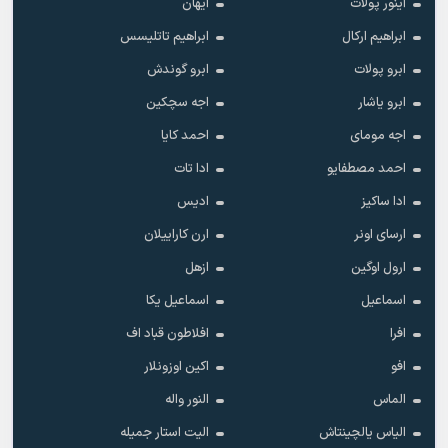
آینور پولات
آیهان
ابراهیم ارکال
ابراهیم تاتلیسس
ابرو پولات
ابرو گوندش
ابرو یاشار
اجه سچکین
اجه مومای
احمد کایا
احمد مصطفایو
ادا تات
ادا ساکیز
ادیس
ارسای اونر
ارن کاراییلان
ارول اوگین
ازهل
اسماعیل
اسماعیل یکا
افرا
افلاطون قباد اف
افو
اکین اوزونلار
الماس
النور واله
الیاس یالچینتاش
الیت استار جمیله