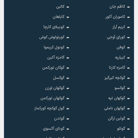
کاظم جان
کالبن
کاموران آکور
کایاهان
کریم آراز
کوبیلای کارچا
کورای آوجی
کورتولوش کوش
کوفن
کونول کریموا
کیباریه
گامزه آکین
گامزه کارتا
گوکان تورکمن
گوکچه کیرگیز
گوکسل
گوکسو
گوکهان اوزن
گوکهان تپه
گوکهان تورکمن
گوکهان ناملی
گول گوکچه کورکماز
گولبن ارگن
گولدن
گوللو
گونای آکسوی