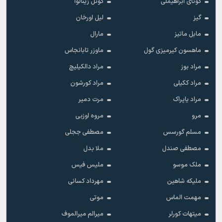
گونای ابراهیملی
گونل زینالوا
گیز
لیل اورخان
مابل ماتیز
مارال
ماهسون کیرمیزی گول
ماوزر تابانجاس
مراد بوز
مراد دالکیلیچ
مراد ککیلی
مراد کورشون
مراد یاپراک
مرت دمیر
مرو
مروه اوزبی
مسلم گورسس
مصطفی ججلی
مصطفی صندل
ملا بدل
ملک موسو
ملیس فیس
ملیکه شاهین
مهرداد کسانی
مهمت الماس
موتی
میتهات کورلر
میرالم میرالموف