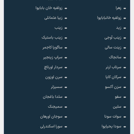
زهرا
زولفیه خان بابایوا
زولفیه خانبابایوا
زیبا عثمانلی
زید
زینب
زینب آوجی
زینب باستیک
زینت سالی
ساگوپا کاجمر
سانجاک
سراپ زینجیر
سرتاب ارنر
سردار اورتاچ
سرکان کایا
سرن اوزون
سزن آکسو
سسیزلر
سفو
سلدا باغجان
سلین
سمیجنک
سوات سونا
سوجان اورهان
سودا یحیایوا
سورا اسکندرلی