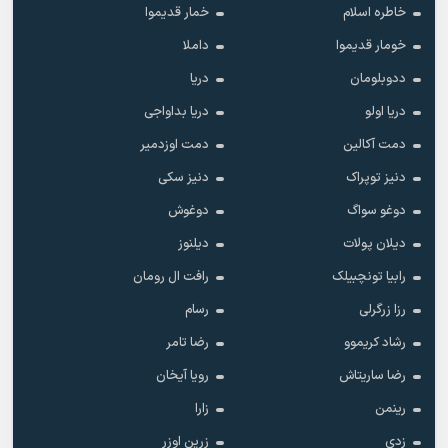
خاطره اسلام
خمار قدیموا
خومار قدیموا
داملا
ددوبلومان
دریا
دریا اولو
دریا بداواجی
دمت آکالین
دمت اوزدمیر
دنیز توپراک
دنیز سکی
دوغو سواگ
دوغوش
دیلان پولات
دیلنوز
رابیا تونچبیلک
رافت ال رومان
رزا زرگرلی
رسام
رشاد کریموو
رضا تامر
رضا ساریتاش
رویا آیخان
رینمن
زارا
زدی
زرین اوزر