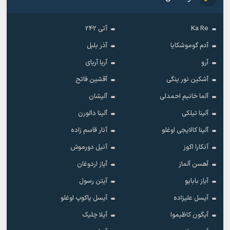
Ka Re
آتی 242
آدم گوموشکایا
آذر بلبل
آرو
آریا آریای
آشکین نور ینگی
آقشین فاتح
آلما خانیم احمدلی
آلیشان
آلینا تیلکی
آلینا دالورن
آلینا کالایجی اوغلو
آنار قاسم زاده
آنکارا اکوز
آنیل دورموش
آهسن آلماز
آیاز اردوغان
آیاز بابایو
آیتن رسول
آیسل علیزاده
آیسل یاکوپ اوغلو
آیگون کاظیموا
آیلا چلیک