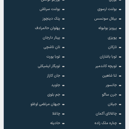
بولنت ارسوی
بولنت سرتاش
بیلال سونسس
پتک دینچوز
پرویز بولبوله
پهلوان حالمرادف
پویزی
پینار دارجان
تارکان
تان تاشچی
توبا باشاران
توبا یورت
تویچه کاندمیر
تویگار ایشیکلی
ثنا شاهین
جان کازاز
جانسور
جاوید
جرن ساگو
جم بلوی
جیلان
جیهان مرتضی اوغلو
چاغاتای آکمان
چاغلا
چناره ملک زاده
حادیثه