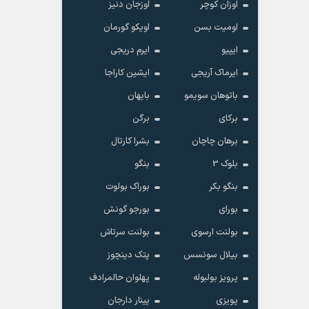
اوزان کوچر
اوزجان دنیز
اومیت بسن
اویکو گورمان
ایپیو
ایرم دریجی
ایرماک آریجی
ایشین کاراجا
باتوهان سویمو
بایهان
برکای
برگن
برهان چاچان
بشرا کارتال
بلوک 3
بنگو
بنگو بکر
بوراک بولوت
بورای
بورجو گونش
بولنت ارسوی
بولنت سرتاش
بیلال سونسس
پتک دینچوز
پرویز بولبوله
پهلوان حالمرادف
پویزی
پینار دارجان