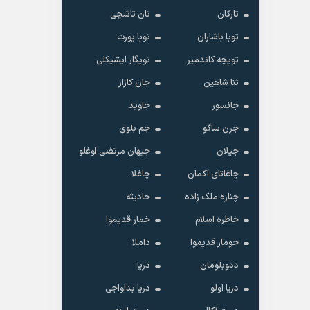
تارکان
تان تاشچی
توبا باشاران
توبا یورت
تویچه کاندمیر
تویگار ایشیکلی
ثنا شاهین
جان کازاز
جانسور
جاوید
جرن ساگو
جم بلوی
جیلان
جیهان مرتضی اوغلو
چاغاتای آکمان
چاغلا
چناره ملک زاده
حادیثه
خاطره اسلام
خمار قدیموا
خومار قدیموا
داملا
ددوبلومان
دریا
دریا اولو
دریا بداواجی