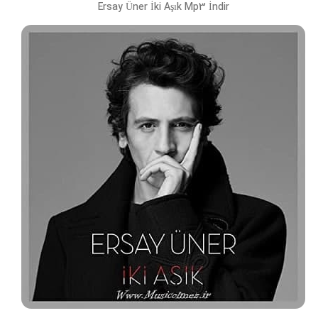
Ersay Üner İki Aşık Mp3 İndir