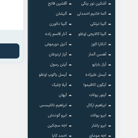
آشکین نور ینگی
آقشین فاتح
آلما خانیم احمدلی
آلیشان
آلینا تیلکی
آلینا دالورن
آلینا کالایجی اوغلو
آنار قاسم زاده
آنکارا اکوز
آنیل دورموش
آهسن آلماز
آیاز اردوغان
آیاز بابایو
آیتن رسول
آیسل علیزاده
آیسل یاکوپ اوغلو
آیگون کاظیموا
آیلا چلیک
آینور پولات
آیهان
ابراهیم ارکال
ابراهیم تاتلیسس
ابرو پولات
ابرو گوندش
ابرو یاشار
اجه سچکین
اجه مومای
احمد کایا