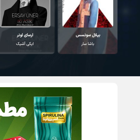
بیلال سونسس
ارسای اونر
باشا سار
ایکی آشیک