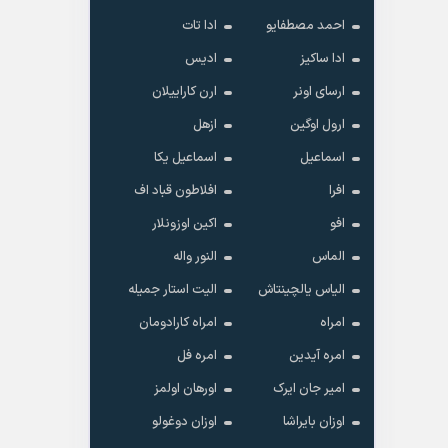
احمد مصطفایو
ادا تات
ادا ساکیز
ادیس
ارسای اونر
ارن کاراییلان
ارول اوگین
ازهل
اسماعیل
اسماعیل یکا
افرا
افلاطون قباد اف
افو
اکین اوزونلار
الماس
النور واله
الیاس یالچینتاش
الیت استار جمیله
امراه
امراه کارادومان
امره آیدین
امره فل
امیر جان ایرک
اورهان اولمز
اوزان بایراشا
اوزان دوغولو