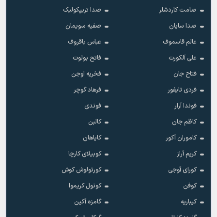
صامت کاردشلر
صدا تریپکولیک
صدا سایان
صفیه سویمان
عالم قاسموف
عباس باقروف
علی آلکورت
فاتح بولوت
فتاح جان
فخریه اوجن
فردی تایفور
فرهاد گوچر
فوندا آرار
فوندی
کاظم جان
کالبن
کاموران آکور
کایاهان
کریم آراز
کوبیلای کارچا
کورای آوجی
کورتولوش کوش
کوفن
کونول کریموا
کیباریه
گامزه آکین