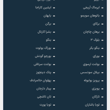
ایرماک آریجی
ایشین کاراجا
باتوهان سویمو
بایهان
برکای
برگن
برهان چاچان
بشرا کارتال
بلوک 3
بنگو
بنگو بکر
بوراک بولوت
بورای
بورجو گونش
بولنت ارسوی
بولنت سرتاش
بیلال سونسس
پتک دینچوز
پرویز بولبوله
پهلوان حالمرادف
پویزی
پینار دارجان
تارکان
تان تاشچی
توبا باشاران
توبا یورت