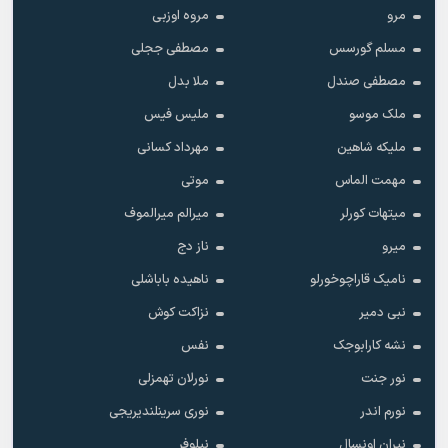
مرو
مروه اوزبی
مسلم گورسس
مصطفی ججلی
مصطفی صندل
ملا بدل
ملک موسو
ملیس فیس
ملیکه شاهین
مهرداد کسانی
مهمت الماس
موتی
میتهات کورلر
میرالم میرالموف
میرو
ناز دج
نامیک قاراچوخورلو
ناهیده باباشلی
نبی دمیر
نزاکت کوش
نشه کارابوجک
نفس
نور جنت
نورلان تهمزلی
نورم اندر
نوری سرینلندیریجی
نیران اونسال
نیلوفر