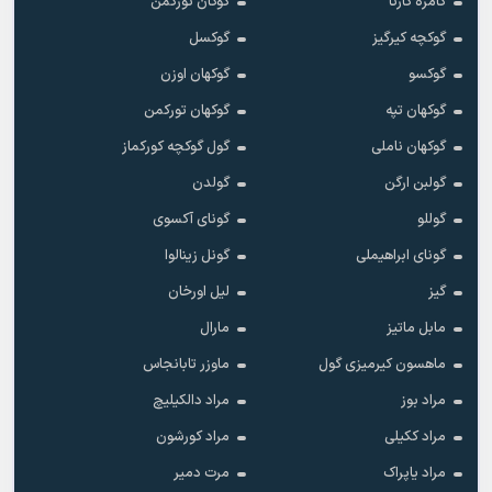
گامزه کارتا
گوکان تورکمن
گوکچه کیرگیز
گوکسل
گوکسو
گوکهان اوزن
گوکهان تپه
گوکهان تورکمن
گوکهان ناملی
گول گوکچه کورکماز
گولبن ارگن
گولدن
گوللو
گونای آکسوی
گونای ابراهیملی
گونل زینالوا
گیز
لیل اورخان
مابل ماتیز
مارال
ماهسون کیرمیزی گول
ماوزر تابانجاس
مراد بوز
مراد دالکیلیچ
مراد ککیلی
مراد کورشون
مراد یاپراک
مرت دمیر