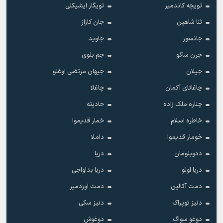
تویچه کاندمیر
تویگار ایشیکلی
ثنا شاهین
جان کازاز
جانسور
جاوید
جرن ساگو
جم بلوی
جیلان
جیهان مرتضی اوغلو
چاغاتای آکمان
چاغلا
چناره ملک زاده
حادیثه
خاطره اسلام
خمار قدیموا
خومار قدیموا
داملا
ددوبلومان
دریا
دریا اولو
دریا بداواجی
دمت آکالین
دمت اوزدمیر
دنیز توپراک
دنیز سکی
دوغو سواگ
دوغوش