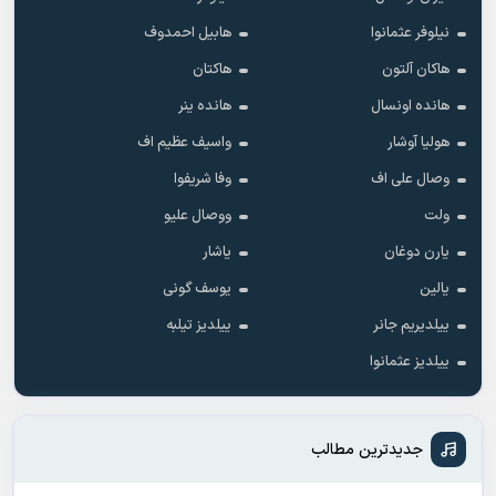
نیلوفر عثمانوا
هابیل احمدوف
هاکان آلتون
هاکتان
هانده اونسال
هانده ینر
هولیا آوشار
واسیف عظیم اف
وصال علی اف
وفا شریفوا
ولت
ووصال علیو
یارن دوغان
یاشار
یالین
یوسف گونی
ییلدیریم جانر
ییلدیز تیلبه
ییلدیز عثمانوا
جدیدترین مطالب