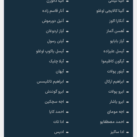
آلینا تیلکی
آلینا دالورن
آلینا کالایجی اوغلو
آنار قاسم زاده
آنکارا اکوز
آنیل دورموش
آهسن آلماز
آیاز اردوغان
آیاز بابایو
آیتن رسول
آیسل علیزاده
آیسل یاکوپ اوغلو
آیگون کاظیموا
آیلا چلیک
آینور پولات
آیهان
ابراهیم ارکال
ابراهیم تاتلیسس
ابرو پولات
ابرو گوندش
ابرو یاشار
اجه سچکین
اجه مومای
احمد کایا
احمد مصطفایو
ادا تات
ادا ساکیز
ادیس