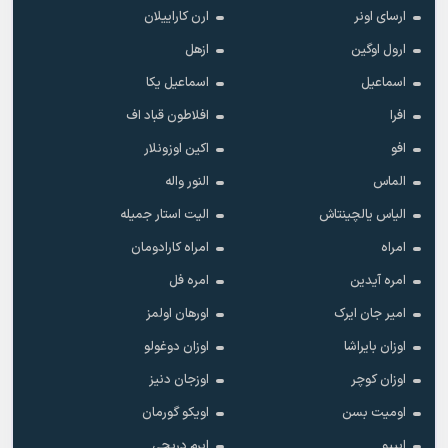
ارسای اونر
ارن کاراییلان
ارول اوگین
ازهل
اسماعیل
اسماعیل یکا
افرا
افلاطون قباد اف
افو
اکین اوزونلار
الماس
النور واله
الیاس یالچینتاش
الیت استار جمیله
امراه
امراه کارادومان
امره آیدین
امره فل
امیر جان ایرک
اورهان اولمز
اوزان بایراشا
اوزان دوغولو
اوزان کوچر
اوزجان دنیز
اومیت بسن
اویکو گورمان
ایپیو
ایرم دریجی