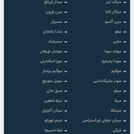
سرتاب ارنر
سردار اورتاچ
سرکان کایا
سرن اوزون
سزن آکسو
سسیزلر
سفو
سلدا باغجان
سلین
سمیجنک
سوات سونا
سوجان اورهان
سودا یحیایوا
سورا اسکندرلی
سوگیم
سوگیم ییلماز
سونر ساریکابادایی
سویل سوینچ
سیام
سیبل جان
سیلا
سیلا شاهین
سیمگه
سینان آکچیل
سینان ججلی اورکستراسی
شبنم تووزلو
شرگی
شفا حسینوا