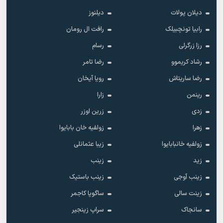
دیلان پولات
دیلنوز
رابیا تونچبیلک
رافت ال رومان
رزا زرگرلی
رسام
رشاد کریموو
رضا تامر
رضا ساریتاش
رویا آیخان
رینمن
زارا
زدی
زرین اوزر
زهرا
زولفیه خان بابایوا
زولفیه خانبابایوا
زیبا عثمانلی
زید
زینب
زینب آوجی
زینب باستیک
زینت سالی
ساگوپا کاجمر
سانجاک
سراپ زینجیر