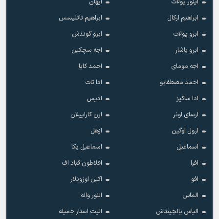
آینور پولات
آیهان
ابراهیم ارکال
ابراهیم تاتلیسس
ابرو پولات
ابرو گوندش
ابرو یاشار
اجه سچکین
اجه مومای
احمد کایا
احمد مصطفایو
ادا تات
ادا ساکیز
ادیس
ارسای اونر
ارن کاراییلان
ارول اوگین
ازهل
اسماعیل
اسماعیل یکا
افرا
افلاطون قباد اف
افو
اکین اوزونلار
الماس
النور واله
الیاس یالچینتاش
الیت استار جمیله