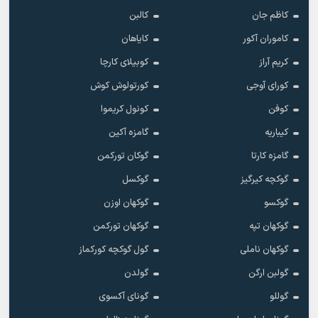
کاظم جان
کالبن
کاموران آکور
کایاهان
کریم آراز
کوبیلای کارچا
کورای آوجی
کورتولوش کوش
کوفن
کونول کریموا
کیباریه
گامزه آکین
گامزه کارتا
گوکان تورکمن
گوکچه کیرگیز
گوکسل
گوکسو
گوکهان اوزن
گوکهان تپه
گوکهان تورکمن
گوکهان ناملی
گول گوکچه کورکماز
گولبن ارگن
گولدن
گوللو
گونای آکسوی