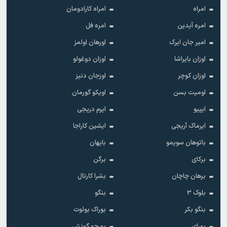
امراه
امراه کارادومان
امره آیدین
امره فل
امیر جان ایرک
اورهان اولمز
اوزان بایراشا
اوزان دوغولو
اوزان کوچر
اوزجان دنیز
اومیت بسن
اویکو گورمان
ایپیو
ایرم دریجی
ایرماک آریجی
ایشین کاراجا
باتوهان سویمو
بایهان
برکای
برگن
برهان چاچان
بشرا کارتال
بلوک 3
بنگو
بنگو بکر
بوراک بولوت
بورای
بورجو گونش