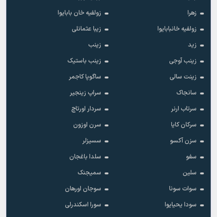
زهرا
زولفیه خان بابایوا
زولفیه خانبابایوا
زیبا عثمانلی
زید
زینب
زینب آوجی
زینب باستیک
زینت سالی
ساگوپا کاجمر
سانجاک
سراپ زینجیر
سرتاب ارنر
سردار اورتاچ
سرکان کایا
سرن اوزون
سزن آکسو
سسیزلر
سفو
سلدا باغجان
سلین
سمیجنک
سوات سونا
سوجان اورهان
سودا یحیایوا
سورا اسکندرلی