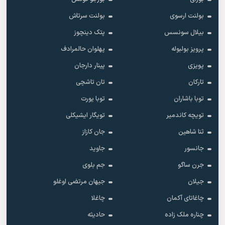
بولنت ارسوی
بولنت سرتاش
بیلال سونسس
پتک دینچوز
پرویز بولبوله
پهلوان حالمرادف
پویزی
پینار دارجان
تارکان
تان تاشچی
توبا باشاران
توبا یورت
تویچه کاندمیر
تویگار ایشیکلی
ثنا شاهین
جان کازاز
جانسور
جاوید
جرن ساگو
جم بلوی
جیلان
جیهان مرتضی اوغلو
چاغاتای آکمان
چاغلا
چناره ملک زاده
حادیثه