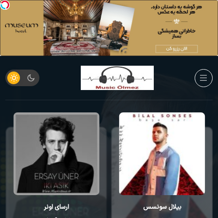
بیلال سونسس
ارسای اونر