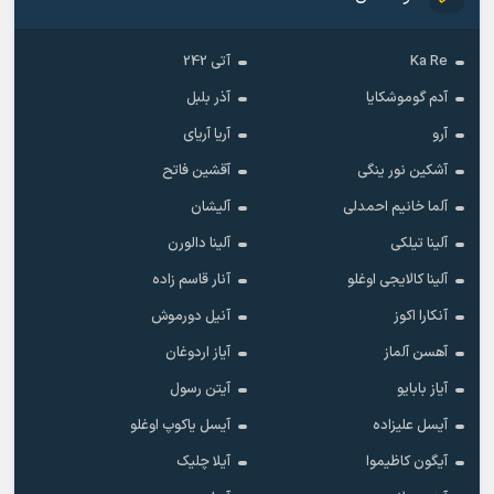
Ka Re
آتی 242
آدم گوموشکایا
آذر بلبل
آرو
آریا آریای
آشکین نور ینگی
آقشین فاتح
آلما خانیم احمدلی
آلیشان
آلینا تیلکی
آلینا دالورن
آلینا کالایجی اوغلو
آنار قاسم زاده
آنکارا اکوز
آنیل دورموش
آهسن آلماز
آیاز اردوغان
آیاز بابایو
آیتن رسول
آیسل علیزاده
آیسل یاکوپ اوغلو
آیگون کاظیموا
آیلا چلیک