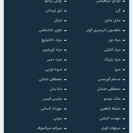
گونای ابراهیملی
گونل زینالوا
گیز
لیل اورخان
مابل ماتیز
مارال
ماهسون کیرمیزی گول
ماوزر تابانجاس
مراد بوز
مراد دالکیلیچ
مراد ککیلی
مراد کورشون
مراد یاپراک
مرت دمیر
مرو
مروه اوزبی
مسلم گورسس
مصطفی ججلی
مصطفی صندل
ملا بدل
ملک موسو
ملیس فیس
ملیکه شاهین
مهرداد کسانی
مهمت الماس
موتی
میتهات کورلر
میرالم میرالموف