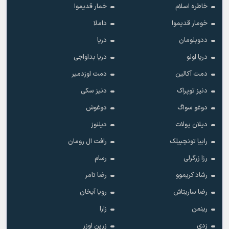
خاطره اسلام
خمار قدیموا
خومار قدیموا
داملا
ددوبلومان
دریا
دریا اولو
دریا بداواجی
دمت آکالین
دمت اوزدمیر
دنیز توپراک
دنیز سکی
دوغو سواگ
دوغوش
دیلان پولات
دیلنوز
رابیا تونچبیلک
رافت ال رومان
رزا زرگرلی
رسام
رشاد کریموو
رضا تامر
رضا ساریتاش
رویا آیخان
رینمن
زارا
زدی
زرین اوزر