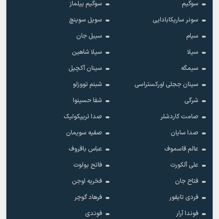
سوگیم
سوگیم ییلماز
سونر ساریکابادایی
سویل سوینچ
سیام
سیبل جان
سیلا
سیلا شاهین
سیمگه
سینان آکچیل
سینان ججلی اورکستراسی
شبنم تووزلو
شرگی
شفا حسینوا
صامت کاردشلر
صدا تریپکولیک
صدا سایان
صفیه سویمان
عالم قاسموف
عباس باقروف
علی آلکورت
فاتح بولوت
فتاح جان
فخریه اوجن
فردی تایفور
فرهاد گوچر
فوندا آرار
فوندی