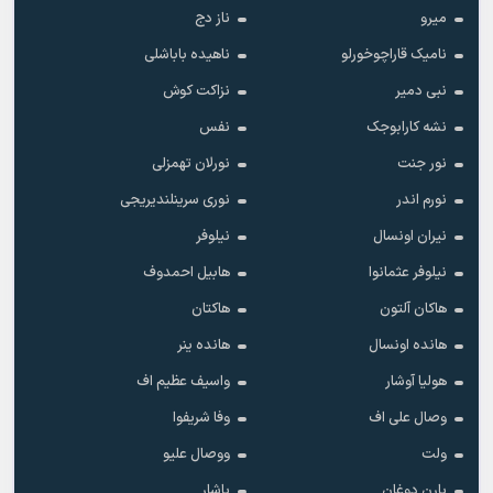
میرو
ناز دج
نامیک قاراچوخورلو
ناهیده باباشلی
نبی دمیر
نزاکت کوش
نشه کارابوجک
نفس
نور جنت
نورلان تهمزلی
نورم اندر
نوری سرینلندیریجی
نیران اونسال
نیلوفر
نیلوفر عثمانوا
هابیل احمدوف
هاکان آلتون
هاکتان
هانده اونسال
هانده ینر
هولیا آوشار
واسیف عظیم اف
وصال علی اف
وفا شریفوا
ولت
ووصال علیو
یارن دوغان
یاشار