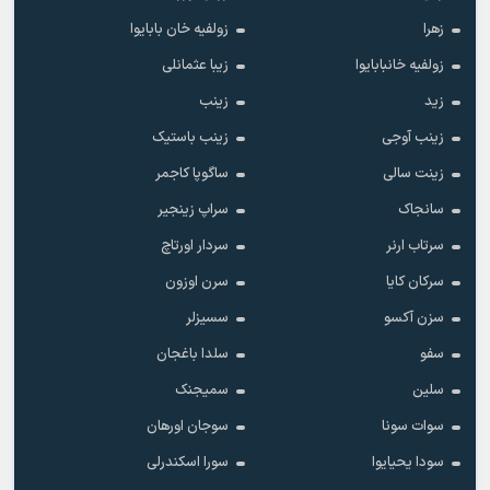
زهرا
زولفیه خان بابایوا
زولفیه خانبابایوا
زیبا عثمانلی
زید
زینب
زینب آوجی
زینب باستیک
زینت سالی
ساگوپا کاجمر
سانجاک
سراپ زینجیر
سرتاب ارنر
سردار اورتاچ
سرکان کایا
سرن اوزون
سزن آکسو
سسیزلر
سفو
سلدا باغجان
سلین
سمیجنک
سوات سونا
سوجان اورهان
سودا یحیایوا
سورا اسکندرلی