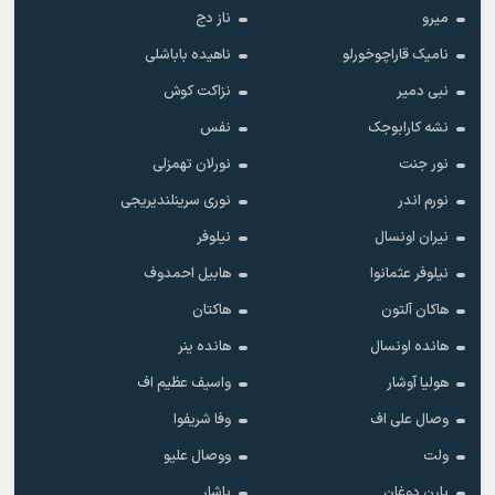
میرو
ناز دج
نامیک قاراچوخورلو
ناهیده باباشلی
نبی دمیر
نزاکت کوش
نشه کارابوجک
نفس
نور جنت
نورلان تهمزلی
نورم اندر
نوری سرینلندیریجی
نیران اونسال
نیلوفر
نیلوفر عثمانوا
هابیل احمدوف
هاکان آلتون
هاکتان
هانده اونسال
هانده ینر
هولیا آوشار
واسیف عظیم اف
وصال علی اف
وفا شریفوا
ولت
ووصال علیو
یارن دوغان
یاشار