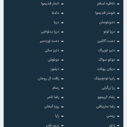
خاطره اسلام
خمار قدیموا
خومار قدیموا
داملا
ددوبلومان
دریا
دریا اولو
دریا بداواجی
دمت آکالین
دمت اوزدمیر
دنیز توپراک
دنیز سکی
دوغو سواگ
دوغوش
دیلان پولات
دیلنوز
رابیا تونچبیلک
رافت ال رومان
رزا زرگرلی
رسام
رشاد کریموو
رضا تامر
رضا ساریتاش
رویا آیخان
رینمن
زارا
زدی
زرین اوزر