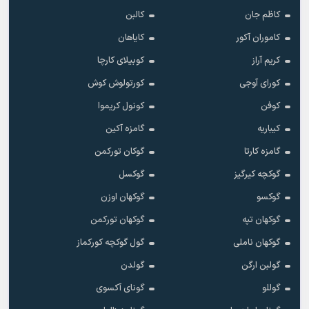
کاظم جان
کالبن
کاموران آکور
کایاهان
کریم آراز
کوبیلای کارچا
کورای آوجی
کورتولوش کوش
کوفن
کونول کریموا
کیباریه
گامزه آکین
گامزه کارتا
گوکان تورکمن
گوکچه کیرگیز
گوکسل
گوکسو
گوکهان اوزن
گوکهان تپه
گوکهان تورکمن
گوکهان ناملی
گول گوکچه کورکماز
گولبن ارگن
گولدن
گوللو
گونای آکسوی