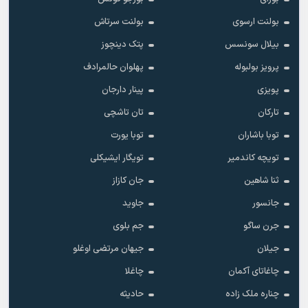
بولنت ارسوی
بولنت سرتاش
بیلال سونسس
پتک دینچوز
پرویز بولبوله
پهلوان حالمرادف
پویزی
پینار دارجان
تارکان
تان تاشچی
توبا باشاران
توبا یورت
تویچه کاندمیر
تویگار ایشیکلی
ثنا شاهین
جان کازاز
جانسور
جاوید
جرن ساگو
جم بلوی
جیلان
جیهان مرتضی اوغلو
چاغاتای آکمان
چاغلا
چناره ملک زاده
حادیثه