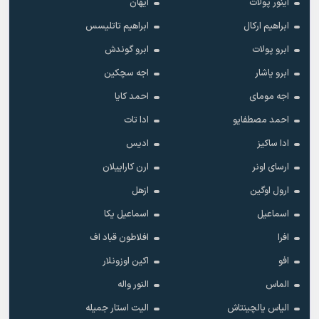
آینور پولات
آیهان
ابراهیم ارکال
ابراهیم تاتلیسس
ابرو پولات
ابرو گوندش
ابرو یاشار
اجه سچکین
اجه مومای
احمد کایا
احمد مصطفایو
ادا تات
ادا ساکیز
ادیس
ارسای اونر
ارن کاراییلان
ارول اوگین
ازهل
اسماعیل
اسماعیل یکا
افرا
افلاطون قباد اف
افو
اکین اوزونلار
الماس
النور واله
الیاس یالچینتاش
الیت استار جمیله