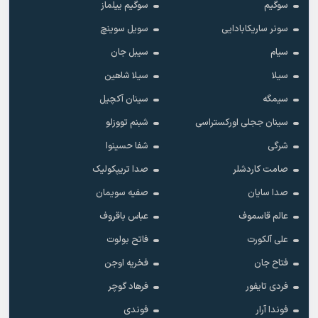
سوگیم
سوگیم ییلماز
سونر ساریکابادایی
سویل سوینچ
سیام
سیبل جان
سیلا
سیلا شاهین
سیمگه
سینان آکچیل
سینان ججلی اورکستراسی
شبنم تووزلو
شرگی
شفا حسینوا
صامت کاردشلر
صدا تریپکولیک
صدا سایان
صفیه سویمان
عالم قاسموف
عباس باقروف
علی آلکورت
فاتح بولوت
فتاح جان
فخریه اوجن
فردی تایفور
فرهاد گوچر
فوندا آرار
فوندی