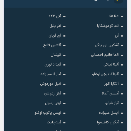
Ka Re
آتی 242
آدم گوموشکایا
آذر بلبل
آرو
آریا آریای
آشکین نور ینگی
آقشین فاتح
آلما خانیم احمدلی
آلیشان
آلینا تیلکی
آلینا دالورن
آلینا کالایجی اوغلو
آنار قاسم زاده
آنکارا اکوز
آنیل دورموش
آهسن آلماز
آیاز اردوغان
آیاز بابایو
آیتن رسول
آیسل علیزاده
آیسل یاکوپ اوغلو
آیگون کاظیموا
آیلا چلیک