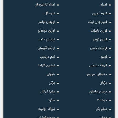
امراه
امراه کارادومان
امره آیدین
امره فل
امیر جان ایرک
اورهان اولمز
اوزان بایراشا
اوزان دوغولو
اوزان کوچر
اوزجان دنیز
اومیت بسن
اویکو گورمان
ایپیو
ایرم دریجی
ایرماک آریجی
ایشین کاراجا
باتوهان سویمو
بایهان
برکای
برگن
برهان چاچان
بشرا کارتال
بلوک 3
بنگو
بنگو بکر
بوراک بولوت
بورای
بورجو گونش