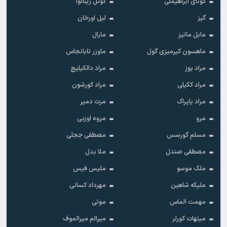
گونای ابراهیملی
گونل زینالوا
گیز
لیل اورخان
مابل ماتیز
مارال
ماهسون کیرمیزی گول
ماوزر تابانجاس
مراد بوز
مراد دالکیلیچ
مراد ککیلی
مراد کورشون
مراد یاپراک
مرت دمیر
مرو
مروه اوزبی
مسلم گورسس
مصطفی ججلی
مصطفی صندل
ملا بدل
ملک موسو
ملیس فیس
ملیکه شاهین
مهرداد کسانی
مهمت الماس
موتی
میتهات کورلر
میرالم میرالموف