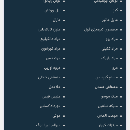
گونای ابراهیملی
گونل زینالوا
گیز
لیل اورخان
مابل ماتیز
مارال
ماهسون کیرمیزی گول
ماوزر تابانجاس
مراد بوز
مراد دالکیلیچ
مراد ککیلی
مراد کورشون
مراد یاپراک
مرت دمیر
مرو
مروه اوزبی
مسلم گورسس
مصطفی ججلی
مصطفی صندل
ملا بدل
ملک موسو
ملیس فیس
ملیکه شاهین
مهرداد کسانی
مهمت الماس
موتی
میتهات کورلر
میرالم میرالموف