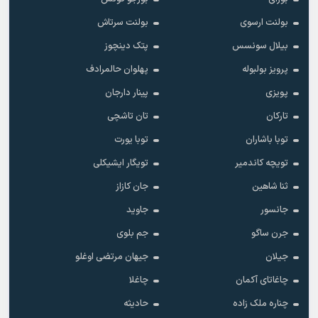
بولنت ارسوی
بولنت سرتاش
بیلال سونسس
پتک دینچوز
پرویز بولبوله
پهلوان حالمرادف
پویزی
پینار دارجان
تارکان
تان تاشچی
توبا باشاران
توبا یورت
تویچه کاندمیر
تویگار ایشیکلی
ثنا شاهین
جان کازاز
جانسور
جاوید
جرن ساگو
جم بلوی
جیلان
جیهان مرتضی اوغلو
چاغاتای آکمان
چاغلا
چناره ملک زاده
حادیثه