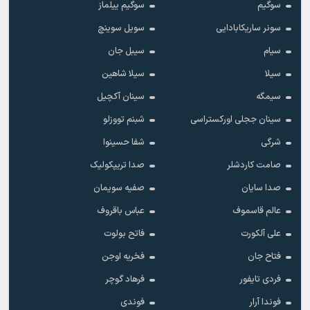
سوگیم
سوگیم ییلماز
سونر ساریکابادایی
سویل سوینچ
سیام
سیبل جان
سیلا
سیلا شاهین
سیمگه
سینان آکچیل
سینان ججلی اورکستراسی
شبنم تووزلو
شرگی
شفا حسینوا
صامت کاردشلر
صدا تریپکولیک
صدا سایان
صفیه سویمان
عالم قاسموف
عباس باقروف
علی آلکورت
فاتح بولوت
فتاح جان
فخریه اوجن
فردی تایفور
فرهاد گوچر
فوندا آرار
فوندی