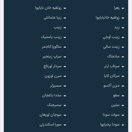
زهرا
زولفیه خان بابایوا
زولفیه خانبابایوا
زیبا عثمانلی
زید
زینب
زینب آوجی
زینب باستیک
زینت سالی
ساگوپا کاجمر
سانجاک
سراپ زینجیر
سرتاب ارنر
سردار اورتاچ
سرکان کایا
سرن اوزون
سزن آکسو
سسیزلر
سفو
سلدا باغجان
سلین
سمیجنک
سوات سونا
سوجان اورهان
سودا یحیایوا
سورا اسکندرلی