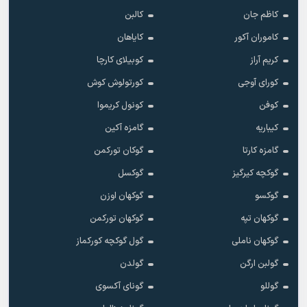
کاظم جان
کالبن
کاموران آکور
کایاهان
کریم آراز
کوبیلای کارچا
کورای آوجی
کورتولوش کوش
کوفن
کونول کریموا
کیباریه
گامزه آکین
گامزه کارتا
گوکان تورکمن
گوکچه کیرگیز
گوکسل
گوکسو
گوکهان اوزن
گوکهان تپه
گوکهان تورکمن
گوکهان ناملی
گول گوکچه کورکماز
گولبن ارگن
گولدن
گوللو
گونای آکسوی