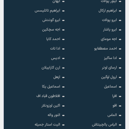
آینور پولات
آیهان
ابراهیم ارکال
ابراهیم تاتلیسس
ابرو پولات
ابرو گوندش
ابرو یاشار
اجه سچکین
اجه مومای
احمد کایا
احمد مصطفایو
ادا تات
ادا ساکیز
ادیس
ارسای اونر
ارن کاراییلان
ارول اوگین
ازهل
اسماعیل
اسماعیل یکا
افرا
افلاطون قباد اف
افو
اکین اوزونلار
الماس
النور واله
الیاس یالچینتاش
الیت استار جمیله