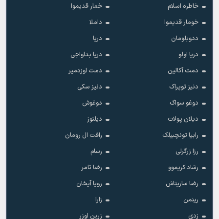
خاطره اسلام
خمار قدیموا
خومار قدیموا
داملا
ددوبلومان
دریا
دریا اولو
دریا بداواجی
دمت آکالین
دمت اوزدمیر
دنیز توپراک
دنیز سکی
دوغو سواگ
دوغوش
دیلان پولات
دیلنوز
رابیا تونچبیلک
رافت ال رومان
رزا زرگرلی
رسام
رشاد کریموو
رضا تامر
رضا ساریتاش
رویا آیخان
رینمن
زارا
زدی
زرین اوزر