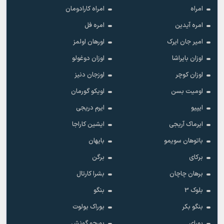
امراه
امراه کارادومان
امره آیدین
امره فل
امیر جان ایرک
اورهان اولمز
اوزان بایراشا
اوزان دوغولو
اوزان کوچر
اوزجان دنیز
اومیت بسن
اویکو گورمان
ایپیو
ایرم دریجی
ایرماک آریجی
ایشین کاراجا
باتوهان سویمو
بایهان
برکای
برگن
برهان چاچان
بشرا کارتال
بلوک 3
بنگو
بنگو بکر
بوراک بولوت
بورای
بورجو گونش