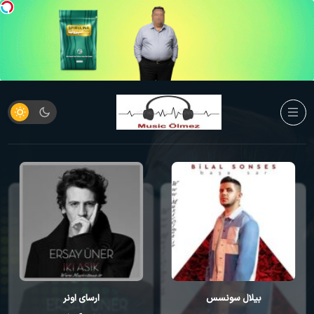
بیلال سونسس
ارسای اونر