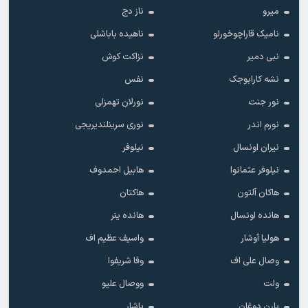
میرو
ناز دج
نامیک قاراچوخورلو
ناهیده باباشلی
نبی دمیر
نزاکت کوش
نشه کارابوجک
نفس
نور جنت
نورلان تهمزلی
نورم اندر
نوری سرینلندیریجی
نیران اونسال
نیلوفر
نیلوفر عثمانوا
هابیل احمدوف
هاکان آلتون
هاکتان
هانده اونسال
هانده ینر
هولیا آوشار
واسیف عظیم اف
وصال علی اف
وفا شریفوا
ولت
ووصال علیو
یارن دوغان
یاشار