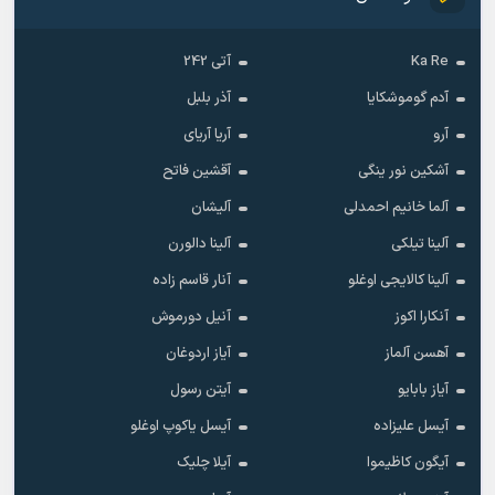
Ka Re
آتی 242
آدم گوموشکایا
آذر بلبل
آرو
آریا آریای
آشکین نور ینگی
آقشین فاتح
آلما خانیم احمدلی
آلیشان
آلینا تیلکی
آلینا دالورن
آلینا کالایجی اوغلو
آنار قاسم زاده
آنکارا اکوز
آنیل دورموش
آهسن آلماز
آیاز اردوغان
آیاز بابایو
آیتن رسول
آیسل علیزاده
آیسل یاکوپ اوغلو
آیگون کاظیموا
آیلا چلیک