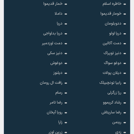
خاطره اسلام
خمار قدیموا
خومار قدیموا
داملا
ددوبلومان
دریا
دریا اولو
دریا بداواجی
دمت آکالین
دمت اوزدمیر
دنیز توپراک
دنیز سکی
دوغو سواگ
دوغوش
دیلان پولات
دیلنوز
رابیا تونچبیلک
رافت ال رومان
رزا زرگرلی
رسام
رشاد کریموو
رضا تامر
رضا ساریتاش
رویا آیخان
رینمن
زارا
زدی
زرین اوزر