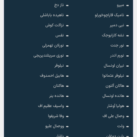
میرو
ناز دج
نامیک قاراچوخورلو
ناهیده باباشلی
نبی دمیر
نزاکت کوش
نشه کارابوجک
نفس
نور جنت
نورلان تهمزلی
نورم اندر
نوری سرینلندیریجی
نیران اونسال
نیلوفر
نیلوفر عثمانوا
هابیل احمدوف
هاکان آلتون
هاکتان
هانده اونسال
هانده ینر
هولیا آوشار
واسیف عظیم اف
وصال علی اف
وفا شریفوا
ولت
ووصال علیو
یارن دوغان
یاشار