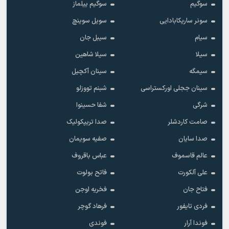
سوگیم
سوگیم ییلماز
سونر ساریکابادایی
سویل سوینچ
سیام
سیبل جان
سیلا
سیلا شاهین
سیمگه
سینان آکچیل
سینان ججلی اورکستراسی
شبنم تووزلو
شرگی
شفا حسینوا
صامت کاردشلر
صدا تریپکولیک
صدا سایان
صفیه سویمان
عالم قاسموف
عباس باقروف
علی آلکورت
فاتح بولوت
فتاح جان
فخریه اوجن
فردی تایفور
فرهاد گوچر
فوندا آرار
فوندی