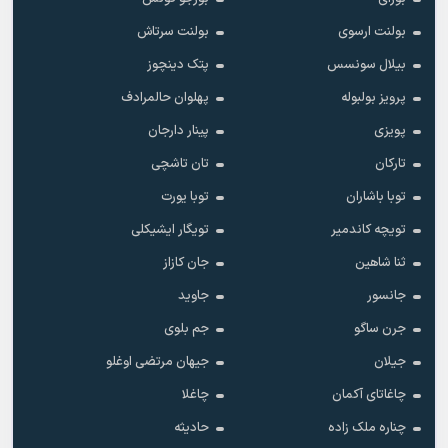
بولنت ارسوی
بولنت سرتاش
بیلال سونسس
پتک دینچوز
پرویز بولبوله
پهلوان حالمرادف
پویزی
پینار دارجان
تارکان
تان تاشچی
توبا باشاران
توبا یورت
تویچه کاندمیر
تویگار ایشیکلی
ثنا شاهین
جان کازاز
جانسور
جاوید
جرن ساگو
جم بلوی
جیلان
جیهان مرتضی اوغلو
چاغاتای آکمان
چاغلا
چناره ملک زاده
حادیثه