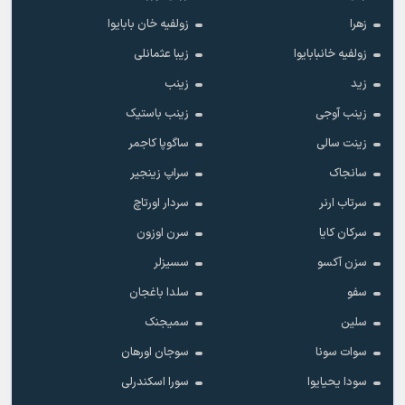
زهرا
زولفیه خان بابایوا
زولفیه خانبابایوا
زیبا عثمانلی
زید
زینب
زینب آوجی
زینب باستیک
زینت سالی
ساگوپا کاجمر
سانجاک
سراپ زینجیر
سرتاب ارنر
سردار اورتاچ
سرکان کایا
سرن اوزون
سزن آکسو
سسیزلر
سفو
سلدا باغجان
سلین
سمیجنک
سوات سونا
سوجان اورهان
سودا یحیایوا
سورا اسکندرلی