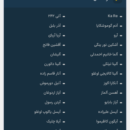
Ka Re
آتی 242
آدم گوموشکایا
آذر بلبل
آرو
آریا آریای
آشکین نور ینگی
آقشین فاتح
آلما خانیم احمدلی
آلیشان
آلینا تیلکی
آلینا دالورن
آلینا کالایجی اوغلو
آنار قاسم زاده
آنکارا اکوز
آنیل دورموش
آهسن آلماز
آیاز اردوغان
آیاز بابایو
آیتن رسول
آیسل علیزاده
آیسل یاکوپ اوغلو
آیگون کاظیموا
آیلا چلیک