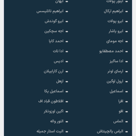
آینور پولات
آیهان
ابراهیم ارکال
ابراهیم تاتلیسس
ابرو پولات
ابرو گوندش
ابرو یاشار
اجه سچکین
اجه مومای
احمد کایا
احمد مصطفایو
ادا تات
ادا ساکیز
ادیس
ارسای اونر
ارن کاراییلان
ارول اوگین
ازهل
اسماعیل
اسماعیل یکا
افرا
افلاطون قباد اف
افو
اکین اوزونلار
الماس
النور واله
الیاس یالچینتاش
الیت استار جمیله