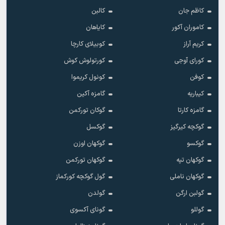
کاظم جان
کالبن
کاموران آکور
کایاهان
کریم آراز
کوبیلای کارچا
کورای آوجی
کورتولوش کوش
کوفن
کونول کریموا
کیباریه
گامزه آکین
گامزه کارتا
گوکان تورکمن
گوکچه کیرگیز
گوکسل
گوکسو
گوکهان اوزن
گوکهان تپه
گوکهان تورکمن
گوکهان ناملی
گول گوکچه کورکماز
گولبن ارگن
گولدن
گوللو
گونای آکسوی