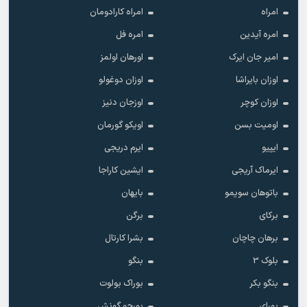
امراه
امراه کارادومان
امره آیدین
امره فل
امیر جان ایرک
اورهان اولمز
اوزان بایراشا
اوزان دوغولو
اوزان کوچر
اوزجان دنیز
اومیت بسن
اویکو گورمان
ایپیو
ایرم دریجی
ایرماک آریجی
ایشین کاراجا
باتوهان سویمو
بایهان
برکای
برگن
برهان چاچان
بشرا کارتال
بلوک 3
بنگو
بنگو بکر
بوراک بولوت
بورای
بورجو گونش