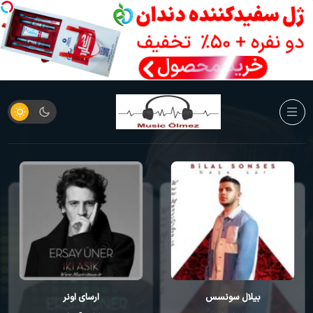
بیلال سونسس
ارسای اونر