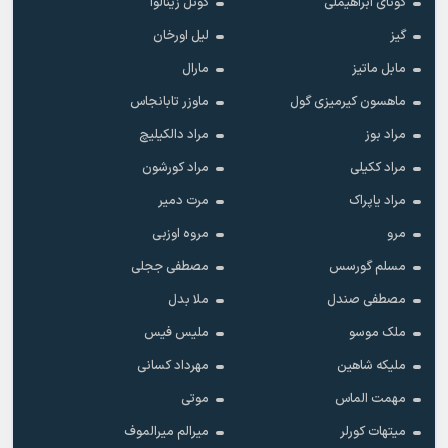
گونای ابراهیملی
گونل زینالوا
گیز
لیل اورخان
مابل ماتیز
مارال
ماهسون کیرمیزی گول
ماوزر تابانجاس
مراد بوز
مراد دالکیلیچ
مراد ککیلی
مراد کورشون
مراد یاپراک
مرت دمیر
مرو
مروه اوزبی
مسلم گورسس
مصطفی ججلی
مصطفی صندل
ملا بدل
ملک موسو
ملیس فیس
ملیکه شاهین
مهرداد کسانی
مهمت الماس
موتی
میتهات کورلر
میرالم میرالموف