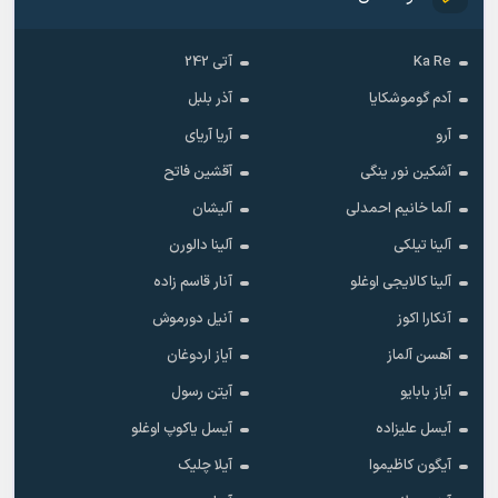
Ka Re
آتی 242
آدم گوموشکایا
آذر بلبل
آرو
آریا آریای
آشکین نور ینگی
آقشین فاتح
آلما خانیم احمدلی
آلیشان
آلینا تیلکی
آلینا دالورن
آلینا کالایجی اوغلو
آنار قاسم زاده
آنکارا اکوز
آنیل دورموش
آهسن آلماز
آیاز اردوغان
آیاز بابایو
آیتن رسول
آیسل علیزاده
آیسل یاکوپ اوغلو
آیگون کاظیموا
آیلا چلیک