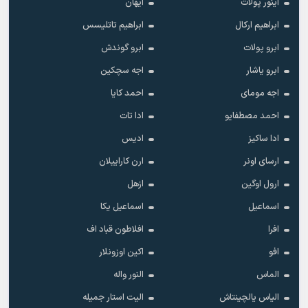
آینور پولات
آیهان
ابراهیم ارکال
ابراهیم تاتلیسس
ابرو پولات
ابرو گوندش
ابرو یاشار
اجه سچکین
اجه مومای
احمد کایا
احمد مصطفایو
ادا تات
ادا ساکیز
ادیس
ارسای اونر
ارن کاراییلان
ارول اوگین
ازهل
اسماعیل
اسماعیل یکا
افرا
افلاطون قباد اف
افو
اکین اوزونلار
الماس
النور واله
الیاس یالچینتاش
الیت استار جمیله