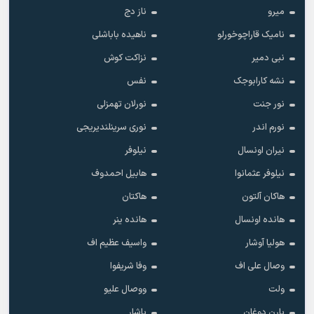
میرو
ناز دج
نامیک قاراچوخورلو
ناهیده باباشلی
نبی دمیر
نزاکت کوش
نشه کارابوجک
نفس
نور جنت
نورلان تهمزلی
نورم اندر
نوری سرینلندیریجی
نیران اونسال
نیلوفر
نیلوفر عثمانوا
هابیل احمدوف
هاکان آلتون
هاکتان
هانده اونسال
هانده ینر
هولیا آوشار
واسیف عظیم اف
وصال علی اف
وفا شریفوا
ولت
ووصال علیو
یارن دوغان
یاشار