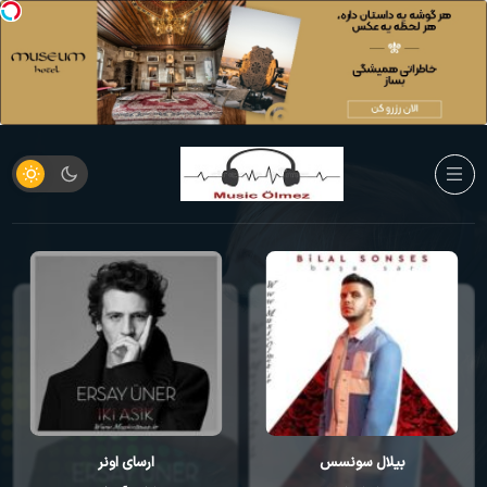
ارسای اونر
کورای آوجی