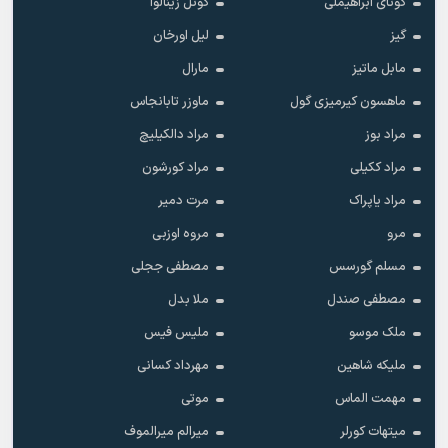
گونای ابراهیملی
گونل زینالوا
گیز
لیل اورخان
مابل ماتیز
مارال
ماهسون کیرمیزی گول
ماوزر تابانجاس
مراد بوز
مراد دالکیلیچ
مراد ککیلی
مراد کورشون
مراد یاپراک
مرت دمیر
مرو
مروه اوزبی
مسلم گورسس
مصطفی ججلی
مصطفی صندل
ملا بدل
ملک موسو
ملیس فیس
ملیکه شاهین
مهرداد کسانی
مهمت الماس
موتی
میتهات کورلر
میرالم میرالموف