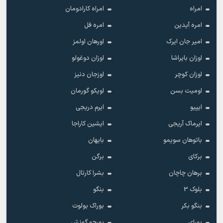
امراه
امراه کارادومان
امره آیدین
امره فل
امیر جان ایرک
اورهان اولمز
اوزان بایراشا
اوزان دوغولو
اوزان کوچر
اوزجان دنیز
اومیت بسن
اویکو گورمان
ایپیو
ایرم دریجی
ایرماک آریجی
ایشین کاراجا
باتوهان سویمو
بایهان
برکای
برگن
برهان چاچان
بشرا کارتال
بلوک 3
بنگو
بنگو بکر
بوراک بولوت
بورای
بورجو گونش