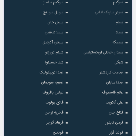
سوگیم
سوگیم ییلماز
سونر ساریکابادایی
سویل سوینچ
سیام
سیبل جان
سیلا
سیلا شاهین
سیمگه
سینان آکچیل
سینان ججلی اورکستراسی
شبنم تووزلو
شرگی
شفا حسینوا
صامت کاردشلر
صدا تریپکولیک
صدا سایان
صفیه سویمان
عالم قاسموف
عباس باقروف
علی آلکورت
فاتح بولوت
فتاح جان
فخریه اوجن
فردی تایفور
فرهاد گوچر
فوندا آرار
فوندی