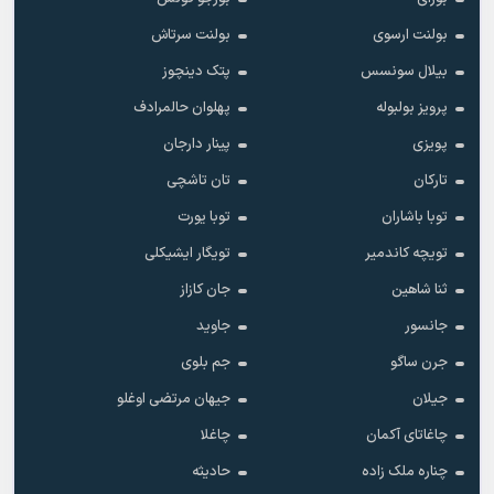
بولنت ارسوی
بولنت سرتاش
بیلال سونسس
پتک دینچوز
پرویز بولبوله
پهلوان حالمرادف
پویزی
پینار دارجان
تارکان
تان تاشچی
توبا باشاران
توبا یورت
تویچه کاندمیر
تویگار ایشیکلی
ثنا شاهین
جان کازاز
جانسور
جاوید
جرن ساگو
جم بلوی
جیلان
جیهان مرتضی اوغلو
چاغاتای آکمان
چاغلا
چناره ملک زاده
حادیثه