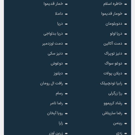
خاطره اسلام
خمار قدیموا
خومار قدیموا
داملا
ددوبلومان
دریا
دریا اولو
دریا بداواجی
دمت آکالین
دمت اوزدمیر
دنیز توپراک
دنیز سکی
دوغو سواگ
دوغوش
دیلان پولات
دیلنوز
رابیا تونچبیلک
رافت ال رومان
رزا زرگرلی
رسام
رشاد کریموو
رضا تامر
رضا ساریتاش
رویا آیخان
رینمن
زارا
زدی
زرین اوزر