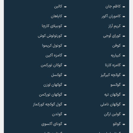
کاظم جان
کالبن
کاموران آکور
کایاهان
کریم آراز
کوبیلای کارچا
کورای آوجی
کورتولوش کوش
کوفن
کونول کریموا
کیباریه
گامزه آکین
گامزه کارتا
گوکان تورکمن
گوکچه کیرگیز
گوکسل
گوکسو
گوکهان اوزن
گوکهان تپه
گوکهان تورکمن
گوکهان ناملی
گول گوکچه کورکماز
گولبن ارگن
گولدن
گوللو
گونای آکسوی