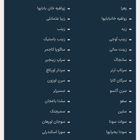
زهرا
زولفیه خان بابایوا
زولفیه خانبابایوا
زیبا عثمانلی
زید
زینب
زینب آوجی
زینب باستیک
زینت سالی
ساگوپا کاجمر
سانجاک
سراپ زینجیر
سرتاب ارنر
سردار اورتاچ
سرکان کایا
سرن اوزون
سزن آکسو
سسیزلر
سفو
سلدا باغجان
سلین
سمیجنک
سوات سونا
سوجان اورهان
سودا یحیایوا
سورا اسکندرلی