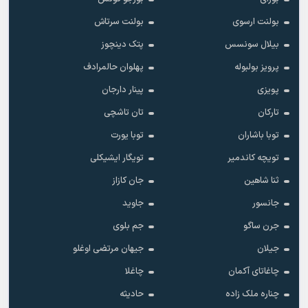
بولنت ارسوی
بولنت سرتاش
بیلال سونسس
پتک دینچوز
پرویز بولبوله
پهلوان حالمرادف
پویزی
پینار دارجان
تارکان
تان تاشچی
توبا باشاران
توبا یورت
تویچه کاندمیر
تویگار ایشیکلی
ثنا شاهین
جان کازاز
جانسور
جاوید
جرن ساگو
جم بلوی
جیلان
جیهان مرتضی اوغلو
چاغاتای آکمان
چاغلا
چناره ملک زاده
حادیثه