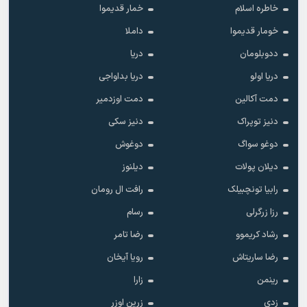
خاطره اسلام
خمار قدیموا
خومار قدیموا
داملا
ددوبلومان
دریا
دریا اولو
دریا بداواجی
دمت آکالین
دمت اوزدمیر
دنیز توپراک
دنیز سکی
دوغو سواگ
دوغوش
دیلان پولات
دیلنوز
رابیا تونچبیلک
رافت ال رومان
رزا زرگرلی
رسام
رشاد کریموو
رضا تامر
رضا ساریتاش
رویا آیخان
رینمن
زارا
زدی
زرین اوزر