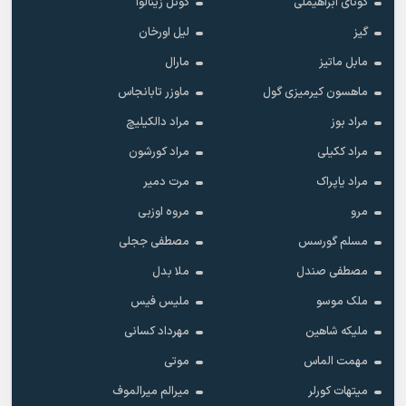
گونای ابراهیملی
گونل زینالوا
گیز
لیل اورخان
مابل ماتیز
مارال
ماهسون کیرمیزی گول
ماوزر تابانجاس
مراد بوز
مراد دالکیلیچ
مراد ککیلی
مراد کورشون
مراد یاپراک
مرت دمیر
مرو
مروه اوزبی
مسلم گورسس
مصطفی ججلی
مصطفی صندل
ملا بدل
ملک موسو
ملیس فیس
ملیکه شاهین
مهرداد کسانی
مهمت الماس
موتی
میتهات کورلر
میرالم میرالموف