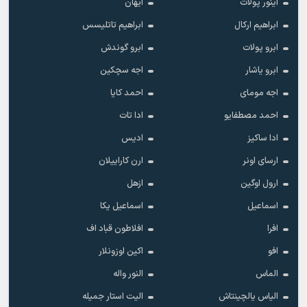
آینور پولات
آیهان
ابراهیم ارکال
ابراهیم تاتلیسس
ابرو پولات
ابرو گوندش
ابرو یاشار
اجه سچکین
اجه مومای
احمد کایا
احمد مصطفایو
ادا تات
ادا ساکیز
ادیس
ارسای اونر
ارن کاراییلان
ارول اوگین
ازهل
اسماعیل
اسماعیل یکا
افرا
افلاطون قباد اف
افو
اکین اوزونلار
الماس
النور واله
الیاس یالچینتاش
الیت استار جمیله