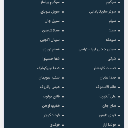
سوگیم
سوگیم ییلماز
سونر ساریکابادایی
سویل سوینچ
سیام
سیبل جان
سیلا
سیلا شاهین
سیمگه
سینان آکچیل
سینان ججلی اورکستراسی
شبنم تووزلو
شرگی
شفا حسینوا
صامت کاردشلر
صدا تریپکولیک
صدا سایان
صفیه سویمان
عالم قاسموف
عباس باقروف
علی آلکورت
فاتح بولوت
فتاح جان
فخریه اوجن
فردی تایفور
فرهاد گوچر
فوندا آرار
فوندی