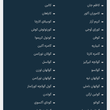
کاظم جان
کالبن
کاموران آکور
کایاهان
کریم آراز
کوبیلای کارچا
کورای آوجی
کورتولوش کوش
کوفن
کونول کریموا
کیباریه
گامزه آکین
گامزه کارتا
گوکان تورکمن
گوکچه کیرگیز
گوکسل
گوکسو
گوکهان اوزن
گوکهان تپه
گوکهان تورکمن
گوکهان ناملی
گول گوکچه کورکماز
گولبن ارگن
گولدن
گوللو
گونای آکسوی