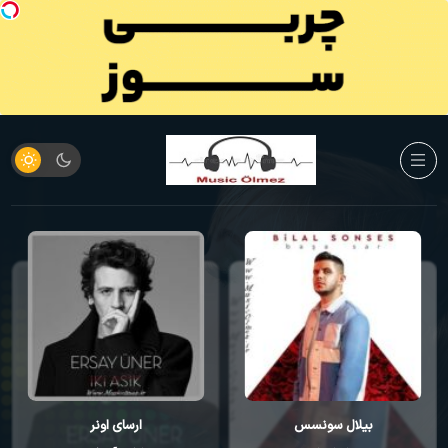
ارسای اونر
کورای آوجی