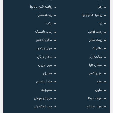
زهرا
زولفیه خان بابایوا
زولفیه خانبابایوا
زیبا عثمانلی
زید
زینب
زینب آوجی
زینب باستیک
زینت سالی
ساگوپا کاجمر
سانجاک
سراپ زینجیر
سرتاب ارنر
سردار اورتاچ
سرکان کایا
سرن اوزون
سزن آکسو
سسیزلر
سفو
سلدا باغجان
سلین
سمیجنک
سوات سونا
سوجان اورهان
سودا یحیایوا
سورا اسکندرلی