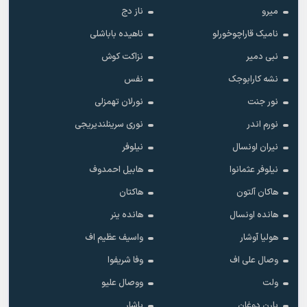
میرو
ناز دج
نامیک قاراچوخورلو
ناهیده باباشلی
نبی دمیر
نزاکت کوش
نشه کارابوجک
نفس
نور جنت
نورلان تهمزلی
نورم اندر
نوری سرینلندیریجی
نیران اونسال
نیلوفر
نیلوفر عثمانوا
هابیل احمدوف
هاکان آلتون
هاکتان
هانده اونسال
هانده ینر
هولیا آوشار
واسیف عظیم اف
وصال علی اف
وفا شریفوا
ولت
ووصال علیو
یارن دوغان
یاشار