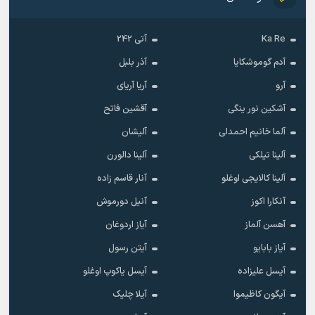
Ka Re
آتی 242
آدم گوموشکایا
آذر بلبل
آرو
آریا آریای
آشکین نور ینگی
آقشین فاتح
آلما خانیم احمدلی
آلیشان
آلینا تیلکی
آلینا دالورن
آلینا کالایجی اوغلو
آنار قاسم زاده
آنکارا اکوز
آنیل دورموش
آهسن آلماز
آیاز اردوغان
آیاز بابایو
آیتن رسول
آیسل علیزاده
آیسل یاکوپ اوغلو
آیگون کاظیموا
آیلا چلیک