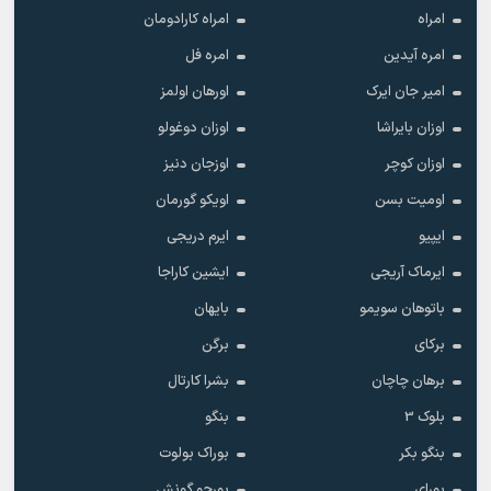
امراه
امراه کارادومان
امره آیدین
امره فل
امیر جان ایرک
اورهان اولمز
اوزان بایراشا
اوزان دوغولو
اوزان کوچر
اوزجان دنیز
اومیت بسن
اویکو گورمان
ایپیو
ایرم دریجی
ایرماک آریجی
ایشین کاراجا
باتوهان سویمو
بایهان
برکای
برگن
برهان چاچان
بشرا کارتال
بلوک 3
بنگو
بنگو بکر
بوراک بولوت
بورای
بورجو گونش