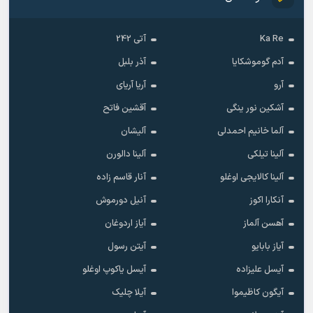
Ka Re
آتی 242
آدم گوموشکایا
آذر بلبل
آرو
آریا آریای
آشکین نور ینگی
آقشین فاتح
آلما خانیم احمدلی
آلیشان
آلینا تیلکی
آلینا دالورن
آلینا کالایجی اوغلو
آنار قاسم زاده
آنکارا اکوز
آنیل دورموش
آهسن آلماز
آیاز اردوغان
آیاز بابایو
آیتن رسول
آیسل علیزاده
آیسل یاکوپ اوغلو
آیگون کاظیموا
آیلا چلیک