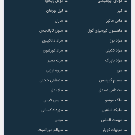
گونای ابراهیملی
گونل زینالوا
گیز
لیل اورخان
مابل ماتیز
مارال
ماهسون کیرمیزی گول
ماوزر تابانجاس
مراد بوز
مراد دالکیلیچ
مراد ککیلی
مراد کورشون
مراد یاپراک
مرت دمیر
مرو
مروه اوزبی
مسلم گورسس
مصطفی ججلی
مصطفی صندل
ملا بدل
ملک موسو
ملیس فیس
ملیکه شاهین
مهرداد کسانی
مهمت الماس
موتی
میتهات کورلر
میرالم میرالموف