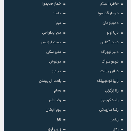
خاطره اسلام
خمار قدیموا
خومار قدیموا
داملا
ددوبلومان
دریا
دریا اولو
دریا بداواجی
دمت آکالین
دمت اوزدمیر
دنیز توپراک
دنیز سکی
دوغو سواگ
دوغوش
دیلان پولات
دیلنوز
رابیا تونچبیلک
رافت ال رومان
رزا زرگرلی
رسام
رشاد کریموو
رضا تامر
رضا ساریتاش
رویا آیخان
رینمن
زارا
زدی
زرین اوزر