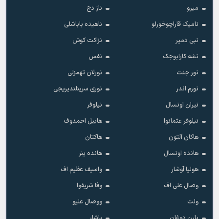
میرو
ناز دج
نامیک قاراچوخورلو
ناهیده باباشلی
نبی دمیر
نزاکت کوش
نشه کارابوجک
نفس
نور جنت
نورلان تهمزلی
نورم اندر
نوری سرینلندیریجی
نیران اونسال
نیلوفر
نیلوفر عثمانوا
هابیل احمدوف
هاکان آلتون
هاکتان
هانده اونسال
هانده ینر
هولیا آوشار
واسیف عظیم اف
وصال علی اف
وفا شریفوا
ولت
ووصال علیو
یارن دوغان
یاشار