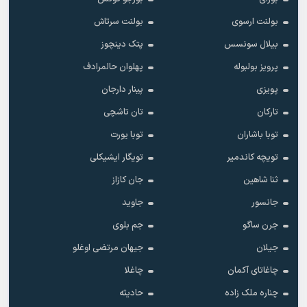
بولنت ارسوی
بولنت سرتاش
بیلال سونسس
پتک دینچوز
پرویز بولبوله
پهلوان حالمرادف
پویزی
پینار دارجان
تارکان
تان تاشچی
توبا باشاران
توبا یورت
تویچه کاندمیر
تویگار ایشیکلی
ثنا شاهین
جان کازاز
جانسور
جاوید
جرن ساگو
جم بلوی
جیلان
جیهان مرتضی اوغلو
چاغاتای آکمان
چاغلا
چناره ملک زاده
حادیثه