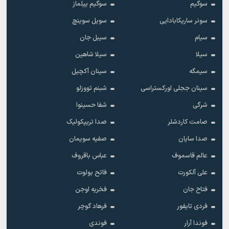
سوگیم
سوگیم ییلماز
سونر ساریکابادایی
سویل سوینچ
سیام
سیبل جان
سیلا
سیلا شاهین
سیمگه
سینان آکچیل
سینان ججلی اورکستراسی
شبنم تووزلو
شرگی
شفا حسینوا
صامت کاردشلر
صدا تریپکولیک
صدا سایان
صفیه سویمان
عالم قاسموف
عباس باقروف
علی آلکورت
فاتح بولوت
فتاح جان
فخریه اوجن
فردی تایفور
فرهاد گوچر
فوندا آرار
فوندی