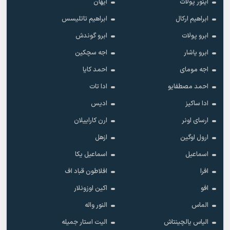
آینور پولات
آیهان
ابراهیم ارکال
ابراهیم تاتلیسس
ابرو پولات
ابرو گوندش
ابرو یاشار
اجه سچکین
اجه مومای
احمد کایا
احمد مصطفایو
ادا تات
ادا ساکیز
ادیس
ارسای اونر
ارن کاراییلان
ارول اوگین
ازهل
اسماعیل
اسماعیل یکا
افرا
افلاطون قباد اف
افو
اکین اوزونلار
الماس
النور واله
الیاس یالچینتاش
الیت استار جمیله