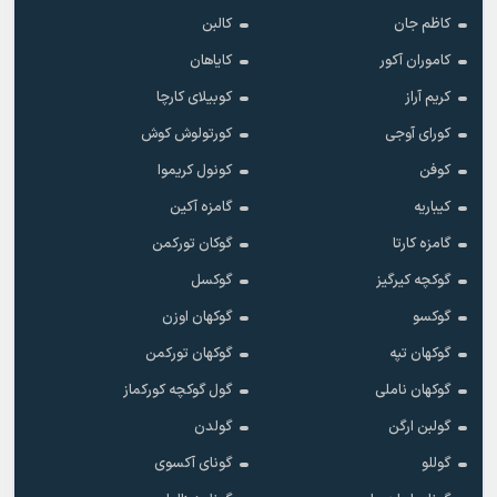
کاظم جان
کالبن
کاموران آکور
کایاهان
کریم آراز
کوبیلای کارچا
کورای آوجی
کورتولوش کوش
کوفن
کونول کریموا
کیباریه
گامزه آکین
گامزه کارتا
گوکان تورکمن
گوکچه کیرگیز
گوکسل
گوکسو
گوکهان اوزن
گوکهان تپه
گوکهان تورکمن
گوکهان ناملی
گول گوکچه کورکماز
گولبن ارگن
گولدن
گوللو
گونای آکسوی