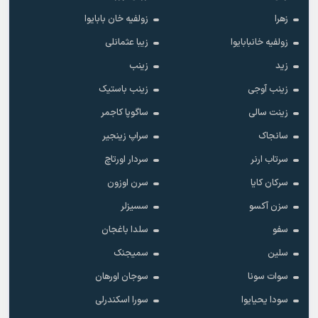
زهرا
زولفیه خان بابایوا
زولفیه خانبابایوا
زیبا عثمانلی
زید
زینب
زینب آوجی
زینب باستیک
زینت سالی
ساگوپا کاجمر
سانجاک
سراپ زینجیر
سرتاب ارنر
سردار اورتاچ
سرکان کایا
سرن اوزون
سزن آکسو
سسیزلر
سفو
سلدا باغجان
سلین
سمیجنک
سوات سونا
سوجان اورهان
سودا یحیایوا
سورا اسکندرلی