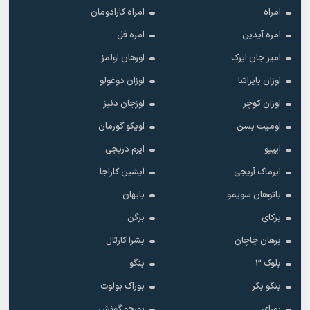
امراه
امراه کارادومان
امره آیدین
امره فل
امیر جان ایرک
اورهان اولمز
اوزان بایراشا
اوزان دوغولو
اوزان کوچر
اوزجان دنیز
اومیت بسن
اویکو گورمان
ایپیو
ایرم دریجی
ایرماک آریجی
ایشین کاراجا
باتوهان سویمو
بایهان
برکای
برگن
برهان چاچان
بشرا کارتال
بلوک 3
بنگو
بنگو بکر
بوراک بولوت
بورای
بورجو گونش