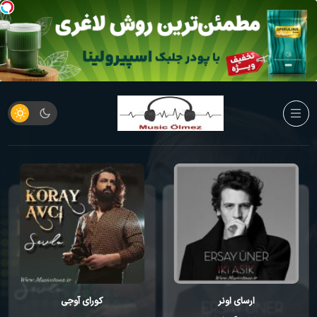
ارسای اونر
کورای آوجی