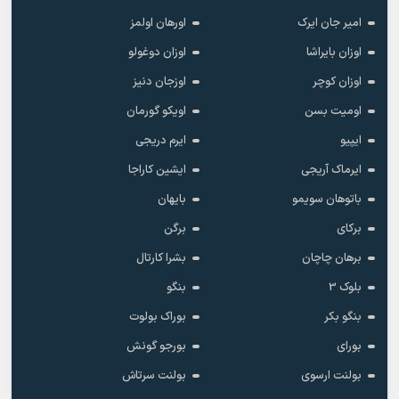
امیر جان ایرک
اورهان اولمز
اوزان بایراشا
اوزان دوغولو
اوزان کوچر
اوزجان دنیز
اومیت بسن
اویکو گورمان
ایپیو
ایرم دریجی
ایرماک آریجی
ایشین کاراجا
باتوهان سویمو
بایهان
برکای
برگن
برهان چاچان
بشرا کارتال
بلوک 3
بنگو
بنگو بکر
بوراک بولوت
بورای
بورجو گونش
بولنت ارسوی
بولنت سرتاش