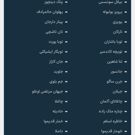
بیلال سونسس
پتک دینچوز
پرویز بولبوله
پهلوان حالمرادف
پویزی
پینار دارجان
تارکان
تان تاشچی
توبا باشاران
توبا یورت
تویچه کاندمیر
تویگار ایشیکلی
ثنا شاهین
جان کازاز
جانسور
جاوید
جرن ساگو
جم بلوی
جیلان
جیهان مرتضی اوغلو
چاغاتای آکمان
چاغلا
چناره ملک زاده
حادیثه
خاطره اسلام
خمار قدیموا
خومار قدیموا
داملا