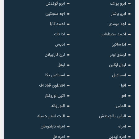
ابرو پولات
ابرو گوندش
ابرو یاشار
اجه سچکین
اجه مومای
احمد کایا
احمد مصطفایو
ادا تات
ادا ساکیز
ادیس
ارسای اونر
ارن کاراییلان
ارول اوگین
ازهل
اسماعیل
اسماعیل یکا
افرا
افلاطون قباد اف
افو
اکین اوزونلار
الماس
النور واله
الیاس یالچینتاش
الیت استار جمیله
امراه
امراه کارادومان
امره آیدین
امره فل