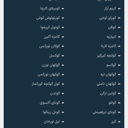
کریم آراز
کوبیلای کارچا
کورای آوجی
کورتولوش کوش
کوفن
کونول کریموا
کیباریه
گامزه آکین
گامزه کارتا
گوکان تورکمن
گوکچه کیرگیز
گوکسل
گوکسو
گوکهان اوزن
گوکهان تپه
گوکهان تورکمن
گوکهان ناملی
گول گوکچه کورکماز
گولبن ارگن
گولدن
گوللو
گونای آکسوی
گونای ابراهیملی
گونل زینالوا
گیز
لیل اورخان