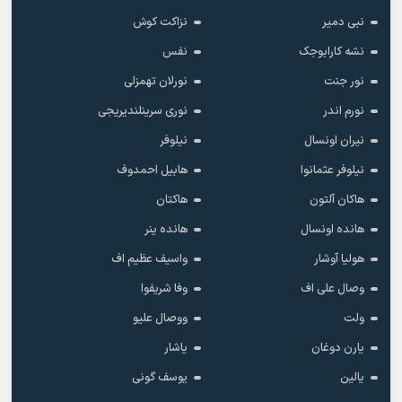
نبی دمیر
نزاکت کوش
نشه کارابوجک
نفس
نور جنت
نورلان تهمزلی
نورم اندر
نوری سرینلندیریجی
نیران اونسال
نیلوفر
نیلوفر عثمانوا
هابیل احمدوف
هاکان آلتون
هاکتان
هانده اونسال
هانده ینر
هولیا آوشار
واسیف عظیم اف
وصال علی اف
وفا شریفوا
ولت
ووصال علیو
یارن دوغان
یاشار
یالین
یوسف گونی