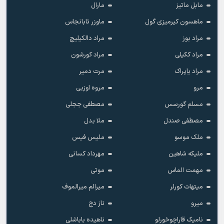
مابل ماتیز
مارال
ماهسون کیرمیزی گول
ماوزر تابانجاس
مراد بوز
مراد دالکیلیچ
مراد ککیلی
مراد کورشون
مراد یاپراک
مرت دمیر
مرو
مروه اوزبی
مسلم گورسس
مصطفی ججلی
مصطفی صندل
ملا بدل
ملک موسو
ملیس فیس
ملیکه شاهین
مهرداد کسانی
مهمت الماس
موتی
میتهات کورلر
میرالم میرالموف
میرو
ناز دج
نامیک قاراچوخورلو
ناهیده باباشلی