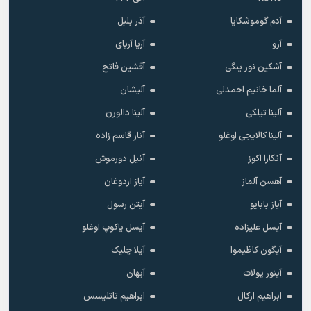
آدم گوموشکایا
آذر بلبل
آرو
آریا آریای
آشکین نور ینگی
آقشین فاتح
آلما خانیم احمدلی
آلیشان
آلینا تیلکی
آلینا دالورن
آلینا کالایجی اوغلو
آنار قاسم زاده
آنکارا اکوز
آنیل دورموش
آهسن آلماز
آیاز اردوغان
آیاز بابایو
آیتن رسول
آیسل علیزاده
آیسل یاکوپ اوغلو
آیگون کاظیموا
آیلا چلیک
آینور پولات
آیهان
ابراهیم ارکال
ابراهیم تاتلیسس