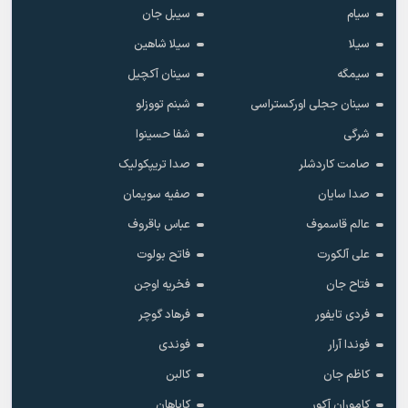
سیام
سیبل جان
سیلا
سیلا شاهین
سیمگه
سینان آکچیل
سینان ججلی اورکستراسی
شبنم تووزلو
شرگی
شفا حسینوا
صامت کاردشلر
صدا تریپکولیک
صدا سایان
صفیه سویمان
عالم قاسموف
عباس باقروف
علی آلکورت
فاتح بولوت
فتاح جان
فخریه اوجن
فردی تایفور
فرهاد گوچر
فوندا آرار
فوندی
کاظم جان
کالبن
کاموران آکور
کایاهان