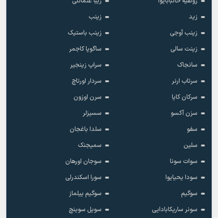
زولفیه خانبابایوا
زیبا عثمانلی
زید
زینب
زینب آوجی
زینب باستیک
زینت سالی
ساگوپا کاجمر
سانجاک
سراپ زینجیر
سرتاب ارنر
سردار اورتاچ
سرکان کایا
سرن اوزون
سزن آکسو
سسیزلر
سفو
سلدا باغجان
سلین
سمیجنک
سوات سونا
سوجان اورهان
سودا یحیایوا
سورا اسکندرلی
سوگیم
سوگیم ییلماز
سونر ساریکابادایی
سویل سوینچ