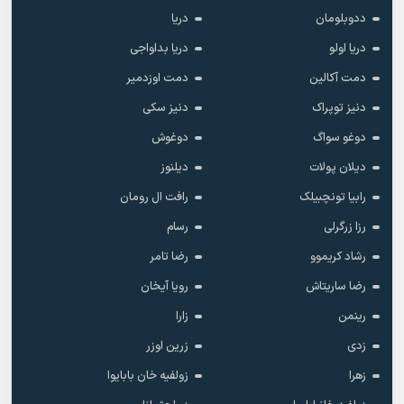
ددوبلومان
دریا
دریا اولو
دریا بداواجی
دمت آکالین
دمت اوزدمیر
دنیز توپراک
دنیز سکی
دوغو سواگ
دوغوش
دیلان پولات
دیلنوز
رابیا تونچبیلک
رافت ال رومان
رزا زرگرلی
رسام
رشاد کریموو
رضا تامر
رضا ساریتاش
رویا آیخان
رینمن
زارا
زدی
زرین اوزر
زهرا
زولفیه خان بابایوا