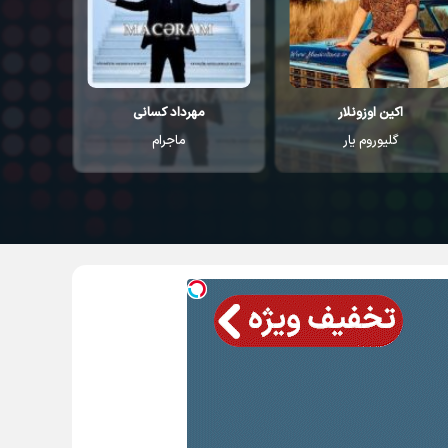
اکین اوزونلار
مهرداد کسانی
م
گلیوروم یار
ماجرام