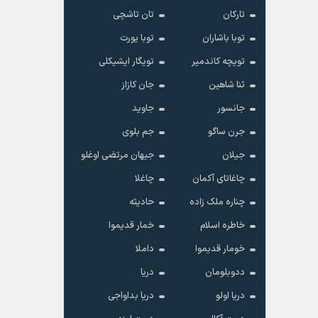
تارکان
تان تاشچی
توبا باشاران
توبا یورت
تویچه کاندمیر
تویگار ایشیکلی
ثنا شاهین
جان کازاز
جانسور
جاوید
جرن ساگو
جم بلوی
جیلان
جیهان مرتضی اوغلو
چاغاتای آکمان
چاغلا
چناره ملک زاده
حادیثه
خاطره اسلام
خمار قدیموا
خومار قدیموا
داملا
ددوبلومان
دریا
دریا اولو
دریا بداواجی