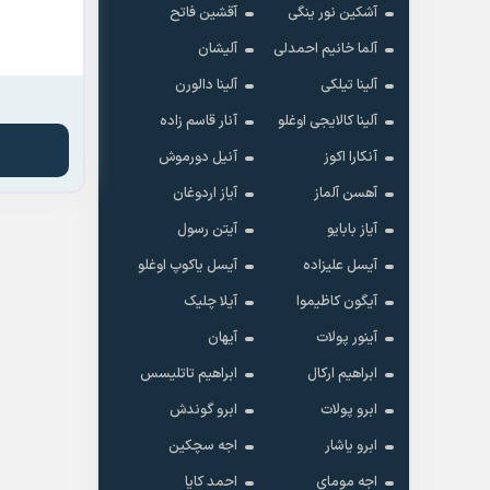
آشکین نور ینگی
آقشین فاتح
آلما خانیم احمدلی
آلیشان
آلینا تیلکی
آلینا دالورن
آلینا کالایجی اوغلو
آنار قاسم زاده
آنکارا اکوز
آنیل دورموش
آهسن آلماز
آیاز اردوغان
آیاز بابایو
آیتن رسول
آیسل علیزاده
آیسل یاکوپ اوغلو
آیگون کاظیموا
آیلا چلیک
آینور پولات
آیهان
ابراهیم ارکال
ابراهیم تاتلیسس
ابرو پولات
ابرو گوندش
ابرو یاشار
اجه سچکین
اجه مومای
احمد کایا