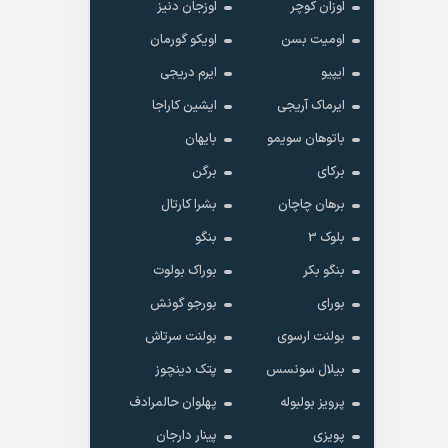
اوزان کوچر
اوزجان دنیز
اومیت بسن
اویکو گورمان
ایپیو
ایرم دریجی
ایرماک آریجی
ایشین کاراجا
باتوهان سویمو
بایهان
برکای
برگن
برهان چاچان
بشرا کارتال
بلوک 3
بنگو
بنگو بکر
بوراک بولوت
بورای
بورجو گونش
بولنت ارسوی
بولنت سرتاش
بیلال سونسس
پتک دینچوز
پرویز بولبوله
پهلوان حالمرادف
پویزی
پینار دارجان