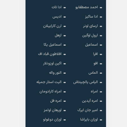
احمد مصطفایو
ادا تات
ادا ساکیز
ادیس
ارسای اونر
ارن کاراییلان
ارول اوگین
ازهل
اسماعیل
اسماعیل یکا
افرا
افلاطون قباد اف
افو
اکین اوزونلار
الماس
النور واله
الیاس یالچینتاش
الیت استار جمیله
امراه
امراه کارادومان
امره آیدین
امره فل
امیر جان ایرک
اورهان اولمز
اوزان بایراشا
اوزان دوغولو