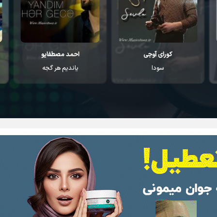
کورای آوجی
احمد مصطفایو
سودا
یاندیم هر گجه