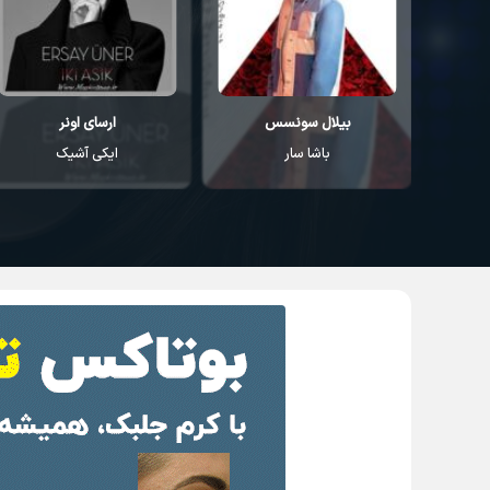
بیلال سونسس
ارسای اونر
باشا سار
ایکی آشیک