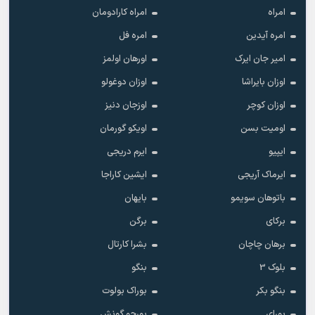
امراه
امراه کارادومان
امره آیدین
امره فل
امیر جان ایرک
اورهان اولمز
اوزان بایراشا
اوزان دوغولو
اوزان کوچر
اوزجان دنیز
اومیت بسن
اویکو گورمان
ایپیو
ایرم دریجی
ایرماک آریجی
ایشین کاراجا
باتوهان سویمو
بایهان
برکای
برگن
برهان چاچان
بشرا کارتال
بلوک 3
بنگو
بنگو بکر
بوراک بولوت
بورای
بورجو گونش