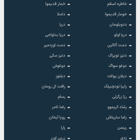
خاطره اسلام
خمار قدیموا
خومار قدیموا
داملا
ددوبلومان
دریا
دریا اولو
دریا بداواجی
دمت آکالین
دمت اوزدمیر
دنیز توپراک
دنیز سکی
دوغو سواگ
دوغوش
دیلان پولات
دیلنوز
رابیا تونچبیلک
رافت ال رومان
رزا زرگرلی
رسام
رشاد کریموو
رضا تامر
رضا ساریتاش
رویا آیخان
رینمن
زارا
زدی
زرین اوزر