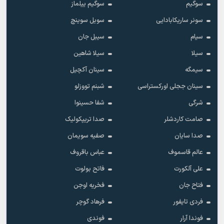
سوگیم
سوگیم ییلماز
سونر ساریکابادایی
سویل سوینچ
سیام
سیبل جان
سیلا
سیلا شاهین
سیمگه
سینان آکچیل
سینان ججلی اورکستراسی
شبنم تووزلو
شرگی
شفا حسینوا
صامت کاردشلر
صدا تریپکولیک
صدا سایان
صفیه سویمان
عالم قاسموف
عباس باقروف
علی آلکورت
فاتح بولوت
فتاح جان
فخریه اوجن
فردی تایفور
فرهاد گوچر
فوندا آرار
فوندی