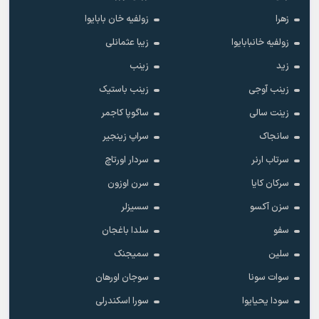
زهرا
زولفیه خان بابایوا
زولفیه خانبابایوا
زیبا عثمانلی
زید
زینب
زینب آوجی
زینب باستیک
زینت سالی
ساگوپا کاجمر
سانجاک
سراپ زینجیر
سرتاب ارنر
سردار اورتاچ
سرکان کایا
سرن اوزون
سزن آکسو
سسیزلر
سفو
سلدا باغجان
سلین
سمیجنک
سوات سونا
سوجان اورهان
سودا یحیایوا
سورا اسکندرلی