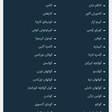
کاظم جان
کالبن
کاموران آکور
کایاهان
کریم آراز
کوبیلای کارچا
کورای آوجی
کورتولوش کوش
کوفن
کونول کریموا
کیباریه
گامزه آکین
گامزه کارتا
گوکان تورکمن
گوکچه کیرگیز
گوکسل
گوکسو
گوکهان اوزن
گوکهان تپه
گوکهان تورکمن
گوکهان ناملی
گول گوکچه کورکماز
گولبن ارگن
گولدن
گوللو
گونای آکسوی