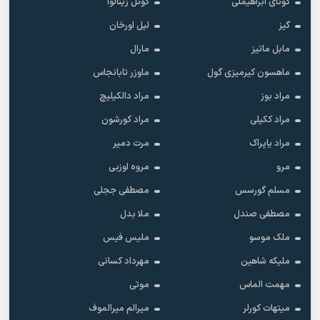
گونای ابراهیملی
گونل زینالوا
گیز
لیل اورخان
مابل ماتیز
مارال
ماهسون کیرمیزی گول
ماوزر تابانجاس
مراد بوز
مراد دالکیلیچ
مراد ککیلی
مراد کورشون
مراد یاپراک
مرت دمیر
مرو
مروه اوزبی
مسلم گورسس
مصطفی ججلی
مصطفی صندل
ملا بدل
ملک موسو
ملیس فیس
ملیکه شاهین
مهرداد کسانی
مهمت الماس
موتی
میتهات کورلر
میرالم میرالموف