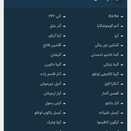
Ka Re
آتی 242
آدم گوموشکایا
آذر بلبل
آرو
آریا آریای
آشکین نور ینگی
آقشین فاتح
آلما خانیم احمدلی
آلیشان
آلینا تیلکی
آلینا دالورن
آلینا کالایجی اوغلو
آنار قاسم زاده
آنکارا اکوز
آنیل دورموش
آهسن آلماز
آیاز اردوغان
آیاز بابایو
آیتن رسول
آیسل علیزاده
آیسل یاکوپ اوغلو
آیگون کاظیموا
آیلا چلیک