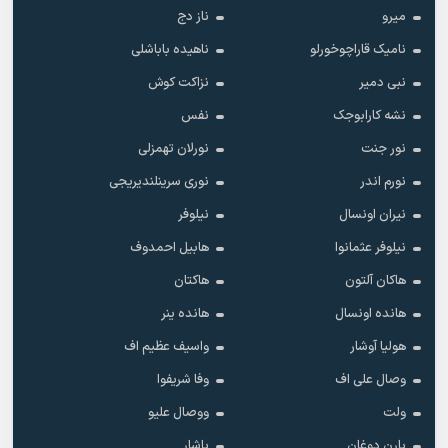
میرو
ناز دج
نامیک قاراچوخورلو
ناهیده باباشلی
نبی دمیر
نزاکت کوش
نشه کارابوجک
نفس
نور جنت
نورلان تهمزلی
نورم اندر
نوری سرینلندیریجی
نیران اونسال
نیلوفر
نیلوفر عثمانوا
هابیل احمدوف
هاکان آلتون
هاکتان
هانده اونسال
هانده ینر
هولیا آوشار
واسیف عظیم اف
وصال علی اف
وفا شریفوا
ولت
ووصال علیو
یارن دوغان
یاشار