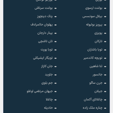
بولنت ارسوی
بولنت سرتاش
بیلال سونسس
پتک دینچوز
پرویز بولبوله
پهلوان حالمرادف
پویزی
پینار دارجان
تارکان
تان تاشچی
توبا باشاران
توبا یورت
تویچه کاندمیر
تویگار ایشیکلی
ثنا شاهین
جان کازاز
جانسور
جاوید
جرن ساگو
جم بلوی
جیلان
جیهان مرتضی اوغلو
چاغاتای آکمان
چاغلا
چناره ملک زاده
حادیثه