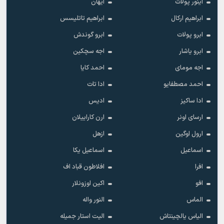
آینور پولات
آیهان
ابراهیم ارکال
ابراهیم تاتلیسس
ابرو پولات
ابرو گوندش
ابرو یاشار
اجه سچکین
اجه مومای
احمد کایا
احمد مصطفایو
ادا تات
ادا ساکیز
ادیس
ارسای اونر
ارن کاراییلان
ارول اوگین
ازهل
اسماعیل
اسماعیل یکا
افرا
افلاطون قباد اف
افو
اکین اوزونلار
الماس
النور واله
الیاس یالچینتاش
الیت استار جمیله