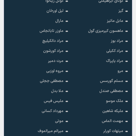
گونای ابراهیملی
گونل زینالوا
گیز
لیل اورخان
مابل ماتیز
مارال
ماهسون کیرمیزی گول
ماوزر تابانجاس
مراد بوز
مراد دالکیلیچ
مراد ککیلی
مراد کورشون
مراد یاپراک
مرت دمیر
مرو
مروه اوزبی
مسلم گورسس
مصطفی ججلی
مصطفی صندل
ملا بدل
ملک موسو
ملیس فیس
ملیکه شاهین
مهرداد کسانی
مهمت الماس
موتی
میتهات کورلر
میرالم میرالموف