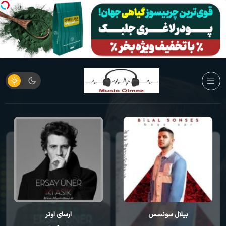
بیلال سونسس
ارسای اونر