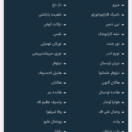
میرو
ناز دج
نامیک قاراچوخورلو
ناهیده باباشلی
نبی دمیر
نزاکت کوش
نشه کارابوجک
نفس
نور جنت
نورلان تهمزلی
نورم اندر
نوری سرینلندیریجی
نیران اونسال
نیلوفر
نیلوفر عثمانوا
هابیل احمدوف
هاکان آلتون
هاکتان
هانده اونسال
هانده ینر
هولیا آوشار
واسیف عظیم اف
وصال علی اف
وفا شریفوا
ولت
ووصال علیو
یارن دوغان
یاشار