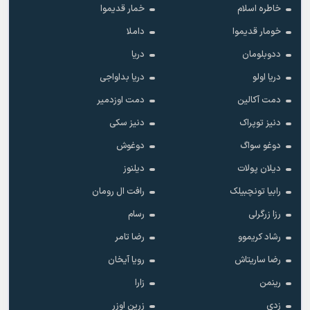
خاطره اسلام
خمار قدیموا
خومار قدیموا
داملا
ددوبلومان
دریا
دریا اولو
دریا بداواجی
دمت آکالین
دمت اوزدمیر
دنیز توپراک
دنیز سکی
دوغو سواگ
دوغوش
دیلان پولات
دیلنوز
رابیا تونچبیلک
رافت ال رومان
رزا زرگرلی
رسام
رشاد کریموو
رضا تامر
رضا ساریتاش
رویا آیخان
رینمن
زارا
زدی
زرین اوزر