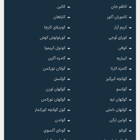
کاظم جان
کالبن
کاموران آکور
کایاهان
کریم آراز
کوبیلای کارچا
کورای آوجی
کورتولوش کوش
کوفن
کونول کریموا
کیباریه
گامزه آکین
گامزه کارتا
گوکان تورکمن
گوکچه کیرگیز
گوکسل
گوکسو
گوکهان اوزن
گوکهان تپه
گوکهان تورکمن
گوکهان ناملی
گول گوکچه کورکماز
گولبن ارگن
گولدن
گوللو
گونای آکسوی