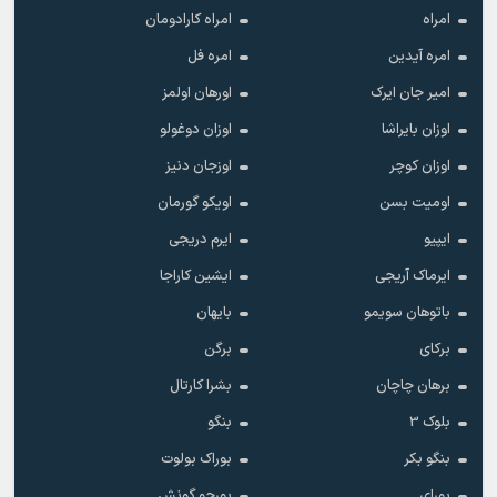
امراه
امراه کارادومان
امره آیدین
امره فل
امیر جان ایرک
اورهان اولمز
اوزان بایراشا
اوزان دوغولو
اوزان کوچر
اوزجان دنیز
اومیت بسن
اویکو گورمان
ایپیو
ایرم دریجی
ایرماک آریجی
ایشین کاراجا
باتوهان سویمو
بایهان
برکای
برگن
برهان چاچان
بشرا کارتال
بلوک 3
بنگو
بنگو بکر
بوراک بولوت
بورای
بورجو گونش