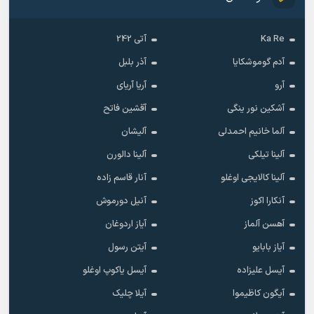
Ka Re
آتی 242
آدم گوموشکایا
آذر بلبل
آرو
آریا آریای
آشکین نور ینگی
آقشین فاتح
آلما خانیم احمدلی
آلیشان
آلینا تیلکی
آلینا دالورن
آلینا کالایجی اوغلو
آنار قاسم زاده
آنکارا اکوز
آنیل دورموش
آهسن آلماز
آیاز اردوغان
آیاز بابایو
آیتن رسول
آیسل علیزاده
آیسل یاکوپ اوغلو
آیگون کاظیموا
آیلا چلیک