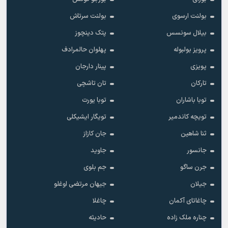
بولنت ارسوی
بولنت سرتاش
بیلال سونسس
پتک دینچوز
پرویز بولبوله
پهلوان حالمرادف
پویزی
پینار دارجان
تارکان
تان تاشچی
توبا باشاران
توبا یورت
تویچه کاندمیر
تویگار ایشیکلی
ثنا شاهین
جان کازاز
جانسور
جاوید
جرن ساگو
جم بلوی
جیلان
جیهان مرتضی اوغلو
چاغاتای آکمان
چاغلا
چناره ملک زاده
حادیثه