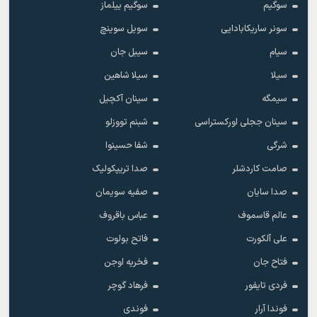
سوگیم
سوگیم ییلماز
سونر ساریکابادایی
سویل سوینچ
سیام
سیبل جان
سیلا
سیلا شاهین
سیمگه
سینان آکچیل
سینان ججلی اورکستراسی
شبنم تووزلو
شرگی
شفا حسینوا
صامت کاردشلر
صدا تریپکولیک
صدا سایان
صفیه سویمان
عالم قاسموف
عباس باقروف
علی آلکورت
فاتح بولوت
فتاح جان
فخریه اوجن
فردی تایفور
فرهاد گوچر
فوندا آرار
فوندی