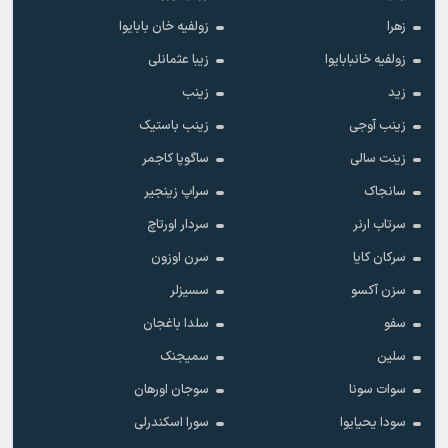
زهرا
زولفیه خان بابایوا
زولفیه خانبابایوا
زیبا عثمانلی
زید
زینب
زینب آوجی
زینب باستیک
زینت سالی
ساگوپا کاجمر
سانجاک
سراپ زینجیر
سرتاب ارنر
سردار اورتاچ
سرکان کایا
سرن اوزون
سزن آکسو
سسیزلر
سفو
سلدا باغجان
سلین
سمیجنک
سوات سونا
سوجان اورهان
سودا یحیایوا
سورا اسکندرلی