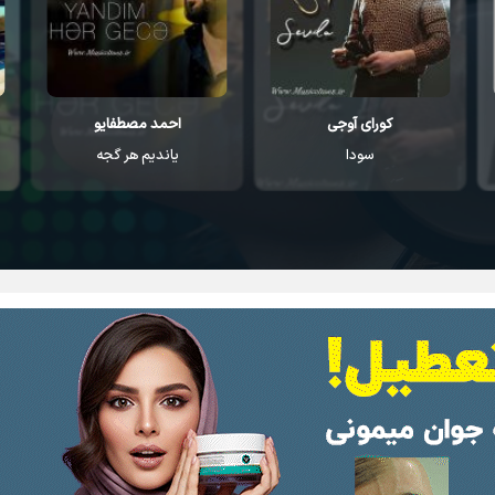
کورای آوجی
احمد مصطفایو
سودا
یاندیم هر گجه