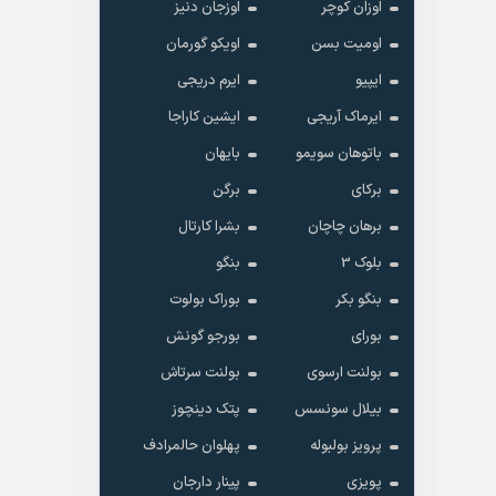
اوزان کوچر
اوزجان دنیز
اومیت بسن
اویکو گورمان
ایپیو
ایرم دریجی
ایرماک آریجی
ایشین کاراجا
باتوهان سویمو
بایهان
برکای
برگن
برهان چاچان
بشرا کارتال
بلوک 3
بنگو
بنگو بکر
بوراک بولوت
بورای
بورجو گونش
بولنت ارسوی
بولنت سرتاش
بیلال سونسس
پتک دینچوز
پرویز بولبوله
پهلوان حالمرادف
پویزی
پینار دارجان