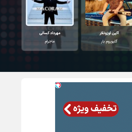
اکین اوزونلار
مهرداد کسانی
م
گلیوروم یار
ماجرام