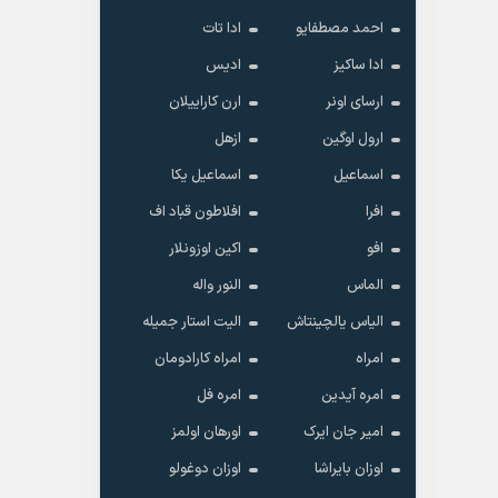
احمد مصطفایو
ادا تات
ادا ساکیز
ادیس
ارسای اونر
ارن کاراییلان
ارول اوگین
ازهل
اسماعیل
اسماعیل یکا
افرا
افلاطون قباد اف
افو
اکین اوزونلار
الماس
النور واله
الیاس یالچینتاش
الیت استار جمیله
امراه
امراه کارادومان
امره آیدین
امره فل
امیر جان ایرک
اورهان اولمز
اوزان بایراشا
اوزان دوغولو