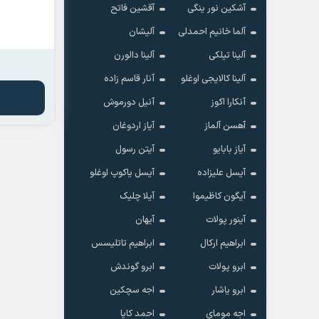
آشکین نور ینگی
آقشین فاتح
آلما خانیم احمدلی
آلیشان
آلینا تیلکی
آلینا دالورن
آلینا کالایجی اوغلو
آنار قاسم زاده
آنکارا اکوز
آنیل دورموش
آهسن آلماز
آیاز اردوغان
آیاز بابایو
آیتن رسول
آیسل علیزاده
آیسل یاکوپ اوغلو
آیگون کاظیموا
آیلا چلیک
آینور پولات
آیهان
ابراهیم ارکال
ابراهیم تاتلیسس
ابرو پولات
ابرو گوندش
ابرو یاشار
اجه سچکین
اجه مومای
احمد کایا