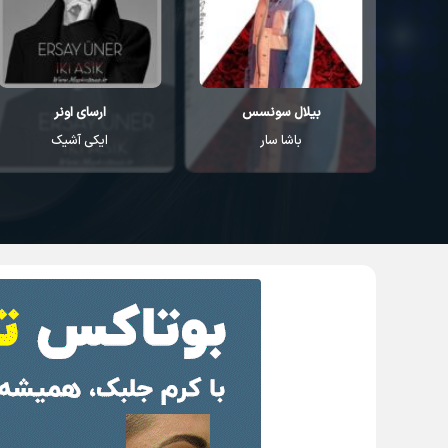
بیلال سونسس
ارسای اونر
باشا سار
ایکی آشیک