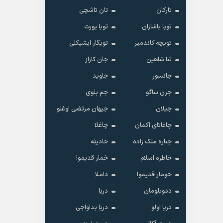
تارکان
تان تاشچی
توبا باشاران
توبا یورت
تویچه کاندمیر
تویگار ایشیکلی
ثنا شاهین
جان کازاز
جانسور
جاوید
جرن ساگو
جم بلوی
جیلان
جیهان مرتضی اوغلو
چاغاتای آکمان
چاغلا
چناره ملک زاده
حادیثه
خاطره اسلام
خمار قدیموا
خومار قدیموا
داملا
ددوبلومان
دریا
دریا اولو
دریا بداواجی