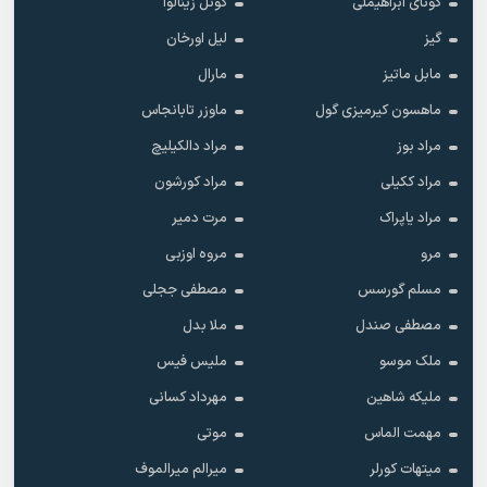
گونای ابراهیملی
گونل زینالوا
گیز
لیل اورخان
مابل ماتیز
مارال
ماهسون کیرمیزی گول
ماوزر تابانجاس
مراد بوز
مراد دالکیلیچ
مراد ککیلی
مراد کورشون
مراد یاپراک
مرت دمیر
مرو
مروه اوزبی
مسلم گورسس
مصطفی ججلی
مصطفی صندل
ملا بدل
ملک موسو
ملیس فیس
ملیکه شاهین
مهرداد کسانی
مهمت الماس
موتی
میتهات کورلر
میرالم میرالموف