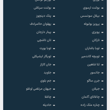
بولنت ارسوی
بولنت سرتاش
بیلال سونسس
پتک دینچوز
پرویز بولبوله
پهلوان حالمرادف
پویزی
پینار دارجان
تارکان
تان تاشچی
توبا باشاران
توبا یورت
تویچه کاندمیر
تویگار ایشیکلی
ثنا شاهین
جان کازاز
جانسور
جاوید
جرن ساگو
جم بلوی
جیلان
جیهان مرتضی اوغلو
چاغاتای آکمان
چاغلا
چناره ملک زاده
حادیثه