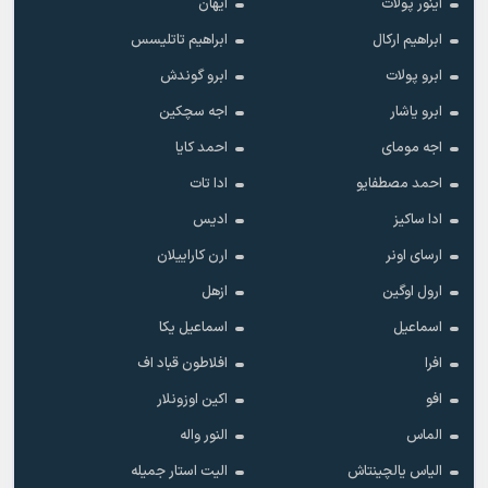
آینور پولات
آیهان
ابراهیم ارکال
ابراهیم تاتلیسس
ابرو پولات
ابرو گوندش
ابرو یاشار
اجه سچکین
اجه مومای
احمد کایا
احمد مصطفایو
ادا تات
ادا ساکیز
ادیس
ارسای اونر
ارن کاراییلان
ارول اوگین
ازهل
اسماعیل
اسماعیل یکا
افرا
افلاطون قباد اف
افو
اکین اوزونلار
الماس
النور واله
الیاس یالچینتاش
الیت استار جمیله