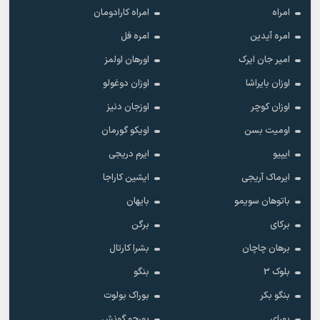
امراه
امراه کارادومان
امره آیدین
امره فل
امیر جان ایرک
اورهان اولمز
اوزان بایراشا
اوزان دوغولو
اوزان کوچر
اوزجان دنیز
اومیت بسن
اویکو گورمان
ایپیو
ایرم دریجی
ایرماک آریجی
ایشین کاراجا
باتوهان سویمو
بایهان
برکای
برگن
برهان چاچان
بشرا کارتال
بلوک 3
بنگو
بنگو بکر
بوراک بولوت
بورای
بورجو گونش