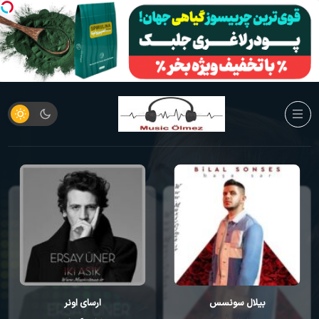
ارسای اونر
کورای آوجی