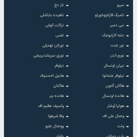
میرو
ناز دج
نامیک قاراچوخورلو
ناهیده باباشلی
نبی دمیر
نزاکت کوش
نشه کارابوجک
نفس
نور جنت
نورلان تهمزلی
نورم اندر
نوری سرینلندیریجی
نیران اونسال
نیلوفر
نیلوفر عثمانوا
هابیل احمدوف
هاکان آلتون
هاکتان
هانده اونسال
هانده ینر
هولیا آوشار
واسیف عظیم اف
وصال علی اف
وفا شریفوا
ولت
ووصال علیو
یارن دوغان
یاشار