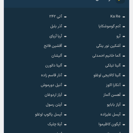
Ka Re
آتی 242
آدم گوموشکایا
آذر بلبل
آرو
آریا آریای
آشکین نور ینگی
آقشین فاتح
آلما خانیم احمدلی
آلیشان
آلینا تیلکی
آلینا دالورن
آلینا کالایجی اوغلو
آنار قاسم زاده
آنکارا اکوز
آنیل دورموش
آهسن آلماز
آیاز اردوغان
آیاز بابایو
آیتن رسول
آیسل علیزاده
آیسل یاکوپ اوغلو
آیگون کاظیموا
آیلا چلیک