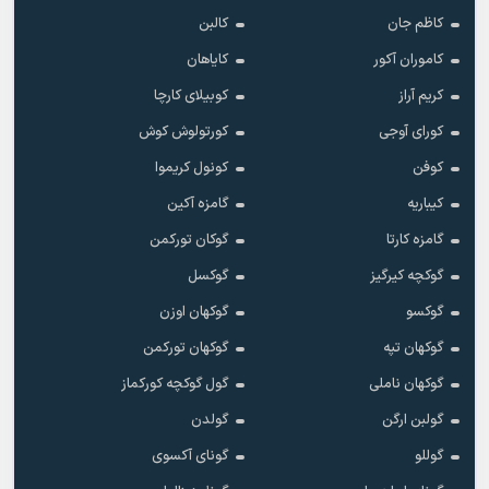
کاظم جان
کالبن
کاموران آکور
کایاهان
کریم آراز
کوبیلای کارچا
کورای آوجی
کورتولوش کوش
کوفن
کونول کریموا
کیباریه
گامزه آکین
گامزه کارتا
گوکان تورکمن
گوکچه کیرگیز
گوکسل
گوکسو
گوکهان اوزن
گوکهان تپه
گوکهان تورکمن
گوکهان ناملی
گول گوکچه کورکماز
گولبن ارگن
گولدن
گوللو
گونای آکسوی