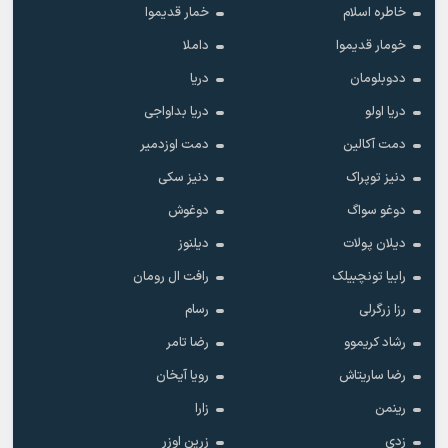
خاطره اسلام
خمار قدیموا
خومار قدیموا
داملا
ددوبلومان
دریا
دریا اولو
دریا بداواجی
دمت آکالین
دمت اوزدمیر
دنیز توپراک
دنیز سکی
دوغو سواگ
دوغوش
دیلان پولات
دیلنوز
رابیا تونچبیلک
رافت ال رومان
رزا زرگرلی
رسام
رشاد کریموو
رضا تامر
رضا ساریتاش
رویا آیخان
رینمن
زارا
زدی
زرین اوزر