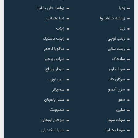
زهرا
زولفیه خان بابایوا
زولفیه خانبابایوا
زیبا عثمانلی
زید
زینب
زینب آوجی
زینب باستیک
زینت سالی
ساگوپا کاجمر
سانجاک
سراپ زینجیر
سرتاب ارنر
سردار اورتاچ
سرکان کایا
سرن اوزون
سزن آکسو
سسیزلر
سفو
سلدا باغجان
سلین
سمیجنک
سوات سونا
سوجان اورهان
سودا یحیایوا
سورا اسکندرلی