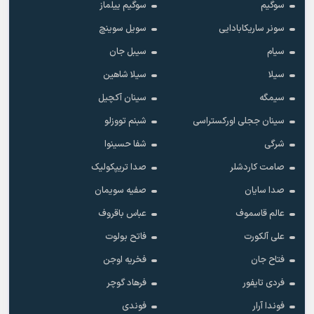
سوگیم
سوگیم ییلماز
سونر ساریکابادایی
سویل سوینچ
سیام
سیبل جان
سیلا
سیلا شاهین
سیمگه
سینان آکچیل
سینان ججلی اورکستراسی
شبنم تووزلو
شرگی
شفا حسینوا
صامت کاردشلر
صدا تریپکولیک
صدا سایان
صفیه سویمان
عالم قاسموف
عباس باقروف
علی آلکورت
فاتح بولوت
فتاح جان
فخریه اوجن
فردی تایفور
فرهاد گوچر
فوندا آرار
فوندی