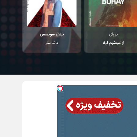
بیلال سونسس
ارسای اونر
باشا سار
ایکی آشیک