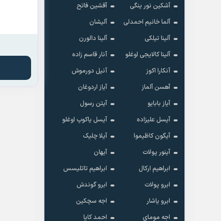
آشکین نور ینگی
آقشین فاتح
آلما خانیم احمدلی
آلیشان
آلینا تیلکی
آلینا دالورن
آلینا کالایجی اوغلو
آنار قاسم زاده
آنکارا اکوز
آنیل دورموش
آهسن آلماز
آیاز اردوغان
آیاز بابایو
آیتن رسول
آیسل علیزاده
آیسل یاکوپ اوغلو
آیگون کاظیموا
آیلا چلیک
آینور پولات
آیهان
ابراهیم ارکال
ابراهیم تاتلیسس
ابرو پولات
ابرو گوندش
ابرو یاشار
اجه سچکین
اجه مومای
احمد کایا