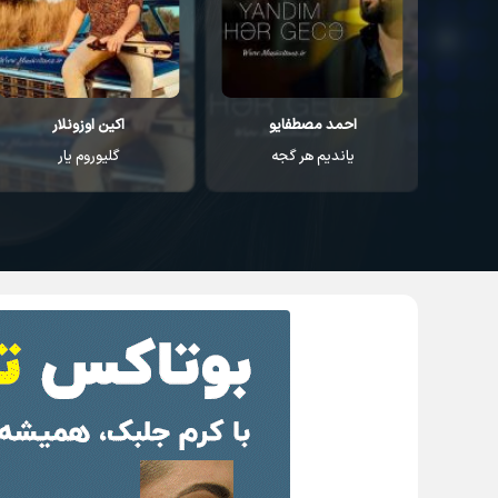
اکین اوزونلار
مهرداد کسانی
گلیوروم یار
ماجرام