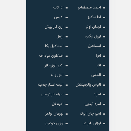
احمد مصطفایو
ادا تات
ادا ساکیز
ادیس
ارسای اونر
ارن کاراییلان
ارول اوگین
ازهل
اسماعیل
اسماعیل یکا
افرا
افلاطون قباد اف
افو
اکین اوزونلار
الماس
النور واله
الیاس یالچینتاش
الیت استار جمیله
امراه
امراه کارادومان
امره آیدین
امره فل
امیر جان ایرک
اورهان اولمز
اوزان بایراشا
اوزان دوغولو