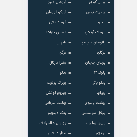
اوزان کوچر
اوزجان دنیز
اومیت بسن
اویکو گورمان
ایپیو
ایرم دریجی
ایرماک آریجی
ایشین کاراجا
باتوهان سویمو
بایهان
برکای
برگن
برهان چاچان
بشرا کارتال
بلوک 3
بنگو
بنگو بکر
بوراک بولوت
بورای
بورجو گونش
بولنت ارسوی
بولنت سرتاش
بیلال سونسس
پتک دینچوز
پرویز بولبوله
پهلوان حالمرادف
پویزی
پینار دارجان