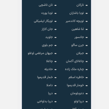
تارکان
تان تاشچی
توبا باشاران
توبا یورت
تویچه کاندمیر
تویگار ایشیکلی
ثنا شاهین
جان کازاز
جانسور
جاوید
جرن ساگو
جم بلوی
جیلان
جیهان مرتضی اوغلو
چاغاتای آکمان
چاغلا
چناره ملک زاده
حادیثه
خاطره اسلام
خمار قدیموا
خومار قدیموا
داملا
ددوبلومان
دریا
دریا اولو
دریا بداواجی