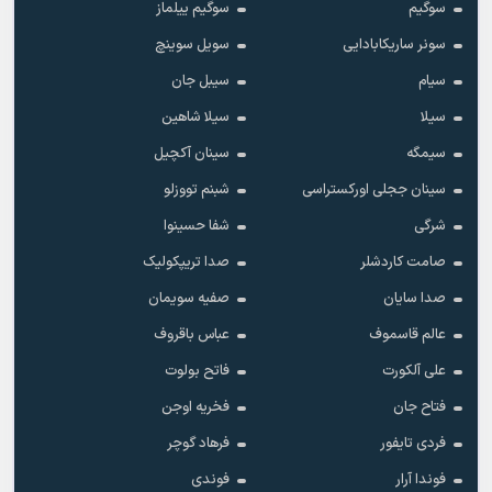
سوگیم
سوگیم ییلماز
سونر ساریکابادایی
سویل سوینچ
سیام
سیبل جان
سیلا
سیلا شاهین
سیمگه
سینان آکچیل
سینان ججلی اورکستراسی
شبنم تووزلو
شرگی
شفا حسینوا
صامت کاردشلر
صدا تریپکولیک
صدا سایان
صفیه سویمان
عالم قاسموف
عباس باقروف
علی آلکورت
فاتح بولوت
فتاح جان
فخریه اوجن
فردی تایفور
فرهاد گوچر
فوندا آرار
فوندی