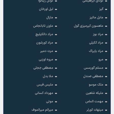
گونای ابراهیملی
گونل زینالوا
گیز
لیل اورخان
مابل ماتیز
مارال
ماهسون کیرمیزی گول
ماوزر تابانجاس
مراد بوز
مراد دالکیلیچ
مراد ککیلی
مراد کورشون
مراد یاپراک
مرت دمیر
مرو
مروه اوزبی
مسلم گورسس
مصطفی ججلی
مصطفی صندل
ملا بدل
ملک موسو
ملیس فیس
ملیکه شاهین
مهرداد کسانی
مهمت الماس
موتی
میتهات کورلر
میرالم میرالموف