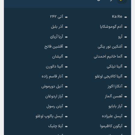
Ka Re
آتی 242
آدم گوموشکایا
آذر بلبل
آرو
آریا آریای
آشکین نور ینگی
آقشین فاتح
آلما خانیم احمدلی
آلیشان
آلینا تیلکی
آلینا دالورن
آلینا کالایجی اوغلو
آنار قاسم زاده
آنکارا اکوز
آنیل دورموش
آهسن آلماز
آیاز اردوغان
آیاز بابایو
آیتن رسول
آیسل علیزاده
آیسل یاکوپ اوغلو
آیگون کاظیموا
آیلا چلیک