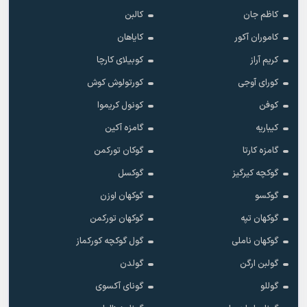
کاظم جان
کالبن
کاموران آکور
کایاهان
کریم آراز
کوبیلای کارچا
کورای آوجی
کورتولوش کوش
کوفن
کونول کریموا
کیباریه
گامزه آکین
گامزه کارتا
گوکان تورکمن
گوکچه کیرگیز
گوکسل
گوکسو
گوکهان اوزن
گوکهان تپه
گوکهان تورکمن
گوکهان ناملی
گول گوکچه کورکماز
گولبن ارگن
گولدن
گوللو
گونای آکسوی