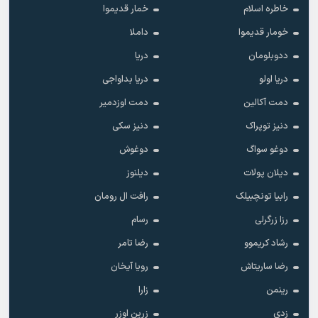
خاطره اسلام
خمار قدیموا
خومار قدیموا
داملا
ددوبلومان
دریا
دریا اولو
دریا بداواجی
دمت آکالین
دمت اوزدمیر
دنیز توپراک
دنیز سکی
دوغو سواگ
دوغوش
دیلان پولات
دیلنوز
رابیا تونچبیلک
رافت ال رومان
رزا زرگرلی
رسام
رشاد کریموو
رضا تامر
رضا ساریتاش
رویا آیخان
رینمن
زارا
زدی
زرین اوزر