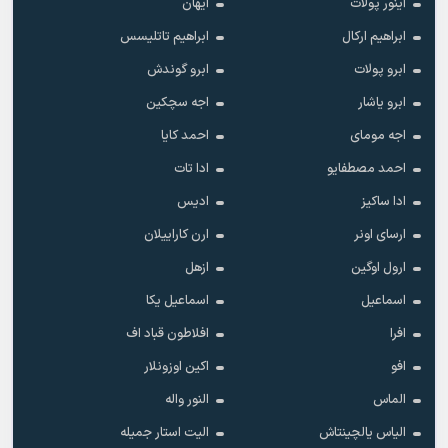
آینور پولات
آیهان
ابراهیم ارکال
ابراهیم تاتلیسس
ابرو پولات
ابرو گوندش
ابرو یاشار
اجه سچکین
اجه مومای
احمد کایا
احمد مصطفایو
ادا تات
ادا ساکیز
ادیس
ارسای اونر
ارن کاراییلان
ارول اوگین
ازهل
اسماعیل
اسماعیل یکا
افرا
افلاطون قباد اف
افو
اکین اوزونلار
الماس
النور واله
الیاس یالچینتاش
الیت استار جمیله