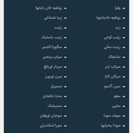
زهرا
زولفیه خان بابایوا
زولفیه خانبابایوا
زیبا عثمانلی
زید
زینب
زینب آوجی
زینب باستیک
زینت سالی
ساگوپا کاجمر
سانجاک
سراپ زینجیر
سرتاب ارنر
سردار اورتاچ
سرکان کایا
سرن اوزون
سزن آکسو
سسیزلر
سفو
سلدا باغجان
سلین
سمیجنک
سوات سونا
سوجان اورهان
سودا یحیایوا
سورا اسکندرلی