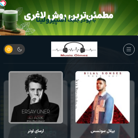
بیلال سونسس
ارسای اونر