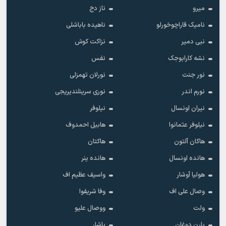
میرو
ناز دج
نامیک قاراچوخورلو
ناهیده باباشلی
نبی دمیر
نزاکت کوش
نشه کارابوجک
نفس
نور جنت
نورلان تهمزلی
نورم اندر
نوری سرینلندیریجی
نیران اونسال
نیلوفر
نیلوفر عثمانوا
هابیل احمدوف
هاکان آلتون
هاکتان
هانده اونسال
هانده ینر
هولیا آوشار
واسیف عظیم اف
وصال علی اف
وفا شریفوا
ولت
ووصال علیو
یارن دوغان
یاشار