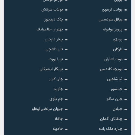
بولنت ارسوی
بولنت سرتاش
بیلال سونسس
پتک دینچوز
پرویز بولبوله
پهلوان حالمرادف
پویزی
پینار دارجان
تارکان
تان تاشچی
توبا باشاران
توبا یورت
تویچه کاندمیر
تویگار ایشیکلی
ثنا شاهین
جان کازاز
جانسور
جاوید
جرن ساگو
جم بلوی
جیلان
جیهان مرتضی اوغلو
چاغاتای آکمان
چاغلا
چناره ملک زاده
حادیثه