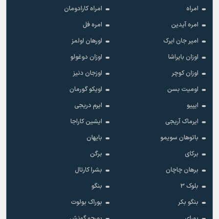
امراه
امراه کارادومان
امره آیدین
امره فل
امیر جان ایرک
اورهان اولمز
اوزان بایراشا
اوزان دوغولو
اوزان کوچر
اوزجان دنیز
اومیت بسن
اویکو گورمان
ایپیو
ایرم دریجی
ایرماک آریجی
ایشین کاراجا
باتوهان سویمو
بایهان
برکای
برگن
برهان چاچان
بشرا کارتال
بلوک 3
بنگو
بنگو بکر
بوراک بولوت
بورای
بورجو گونش