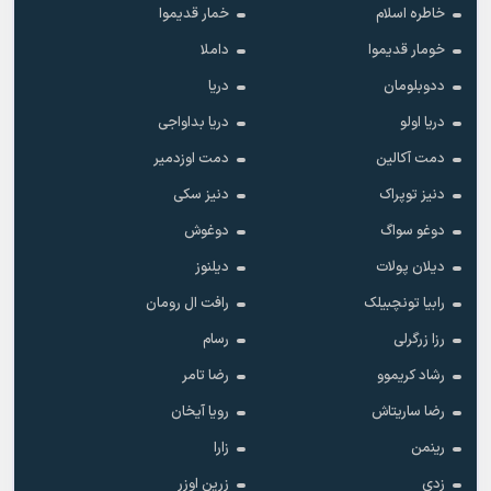
خاطره اسلام
خمار قدیموا
خومار قدیموا
داملا
ددوبلومان
دریا
دریا اولو
دریا بداواجی
دمت آکالین
دمت اوزدمیر
دنیز توپراک
دنیز سکی
دوغو سواگ
دوغوش
دیلان پولات
دیلنوز
رابیا تونچبیلک
رافت ال رومان
رزا زرگرلی
رسام
رشاد کریموو
رضا تامر
رضا ساریتاش
رویا آیخان
رینمن
زارا
زدی
زرین اوزر