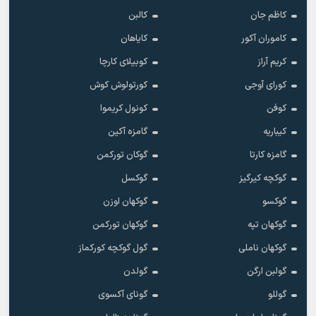
کاظم جان
کالبن
کاموران آکور
کایاهان
کریم آراز
کوبیلای کارچا
کورای آوجی
کورتولوش کوش
کوفن
کونول کریموا
کیباریه
گامزه آکین
گامزه کارتا
گوکان تورکمن
گوکچه کیرگیز
گوکسل
گوکسو
گوکهان اوزن
گوکهان تپه
گوکهان تورکمن
گوکهان ناملی
گول گوکچه کورکماز
گولبن ارگن
گولدن
گوللو
گونای آکسوی