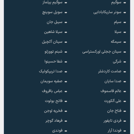
سوگیم
سوگیم ییلماز
سونر ساریکابادایی
سویل سوینچ
سیام
سیبل جان
سیلا
سیلا شاهین
سیمگه
سینان آکچیل
سینان ججلی اورکستراسی
شبنم تووزلو
شرگی
شفا حسینوا
صامت کاردشلر
صدا تریپکولیک
صدا سایان
صفیه سویمان
عالم قاسموف
عباس باقروف
علی آلکورت
فاتح بولوت
فتاح جان
فخریه اوجن
فردی تایفور
فرهاد گوچر
فوندا آرار
فوندی