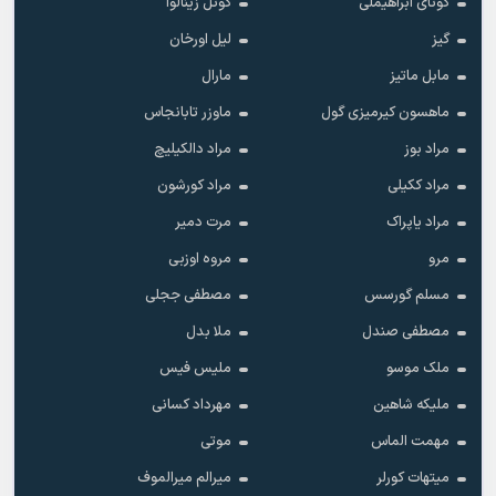
گونای ابراهیملی
گونل زینالوا
گیز
لیل اورخان
مابل ماتیز
مارال
ماهسون کیرمیزی گول
ماوزر تابانجاس
مراد بوز
مراد دالکیلیچ
مراد ککیلی
مراد کورشون
مراد یاپراک
مرت دمیر
مرو
مروه اوزبی
مسلم گورسس
مصطفی ججلی
مصطفی صندل
ملا بدل
ملک موسو
ملیس فیس
ملیکه شاهین
مهرداد کسانی
مهمت الماس
موتی
میتهات کورلر
میرالم میرالموف