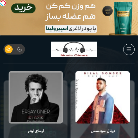
بیلال سونسس
ارسای اونر