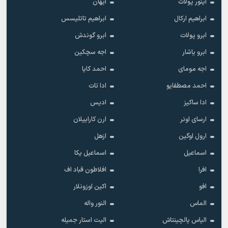
آینور پولات
آیهان
ابراهیم ارکال
ابراهیم تاتلیسس
ابرو پولات
ابرو گوندش
ابرو یاشار
اجه سچکین
اجه مومای
احمد کایا
احمد مصطفایو
ادا تات
ادا ساکیز
ادیس
ارسای اونر
ارن کاراییلان
ارول اوگین
ازهل
اسماعیل
اسماعیل یکا
افرا
افلاطون قباد اف
افو
اکین اوزونلار
الماس
النور واله
الیاس یالچینتاش
الیت استار جمیله