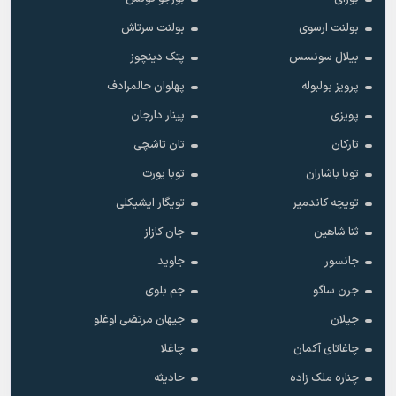
بولنت ارسوی
بولنت سرتاش
بیلال سونسس
پتک دینچوز
پرویز بولبوله
پهلوان حالمرادف
پویزی
پینار دارجان
تارکان
تان تاشچی
توبا باشاران
توبا یورت
تویچه کاندمیر
تویگار ایشیکلی
ثنا شاهین
جان کازاز
جانسور
جاوید
جرن ساگو
جم بلوی
جیلان
جیهان مرتضی اوغلو
چاغاتای آکمان
چاغلا
چناره ملک زاده
حادیثه