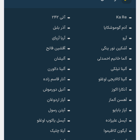
Ka Re
آتی 242
آدم گوموشکایا
آذر بلبل
آرو
آریا آریای
آشکین نور ینگی
آقشین فاتح
آلما خانیم احمدلی
آلیشان
آلینا تیلکی
آلینا دالورن
آلینا کالایجی اوغلو
آنار قاسم زاده
آنکارا اکوز
آنیل دورموش
آهسن آلماز
آیاز اردوغان
آیاز بابایو
آیتن رسول
آیسل علیزاده
آیسل یاکوپ اوغلو
آیگون کاظیموا
آیلا چلیک