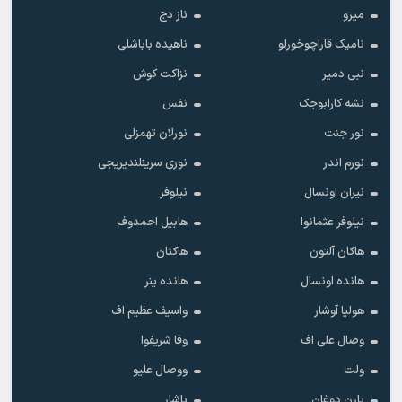
میرو
ناز دج
نامیک قاراچوخورلو
ناهیده باباشلی
نبی دمیر
نزاکت کوش
نشه کارابوجک
نفس
نور جنت
نورلان تهمزلی
نورم اندر
نوری سرینلندیریجی
نیران اونسال
نیلوفر
نیلوفر عثمانوا
هابیل احمدوف
هاکان آلتون
هاکتان
هانده اونسال
هانده ینر
هولیا آوشار
واسیف عظیم اف
وصال علی اف
وفا شریفوا
ولت
ووصال علیو
یارن دوغان
یاشار