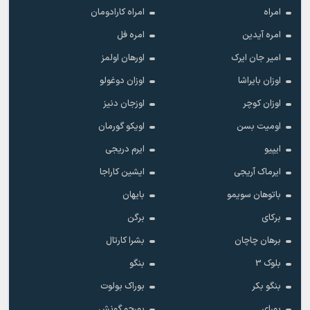
امراه
امراه کارادومان
امره آیدین
امره فل
امیر جان ایرک
اورهان اولمز
اوزان بایراشا
اوزان دوغولو
اوزان کوچر
اوزجان دنیز
اومیت بسن
اویکو گورمان
ایپیو
ایرم دریجی
ایرماک آریجی
ایشین کاراجا
باتوهان سویمو
بایهان
برکای
برگن
برهان چاچان
بشرا کارتال
بلوک 3
بنگو
بنگو بکر
بوراک بولوت
بورای
بورجو گونش