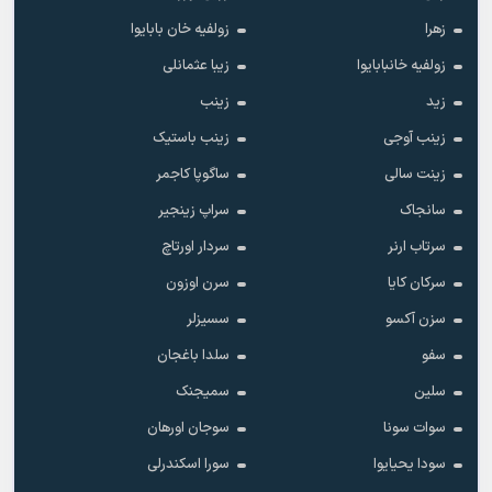
زهرا
زولفیه خان بابایوا
زولفیه خانبابایوا
زیبا عثمانلی
زید
زینب
زینب آوجی
زینب باستیک
زینت سالی
ساگوپا کاجمر
سانجاک
سراپ زینجیر
سرتاب ارنر
سردار اورتاچ
سرکان کایا
سرن اوزون
سزن آکسو
سسیزلر
سفو
سلدا باغجان
سلین
سمیجنک
سوات سونا
سوجان اورهان
سودا یحیایوا
سورا اسکندرلی