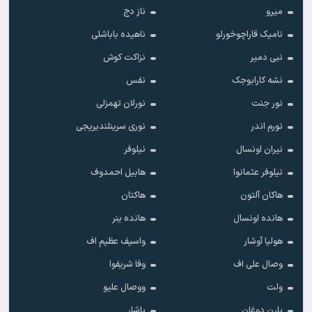
میرو
ناز دج
نامیک قاراچوخورلو
ناهیده باباشلی
نبی دمیر
نزاکت کوش
نشه کارابوجک
نفس
نور جنت
نورلان تهمزلی
نورم اندر
نوری سرینلندیریجی
نیران اونسال
نیلوفر
نیلوفر عثمانوا
هابیل احمدوف
هاکان آلتون
هاکتان
هانده اونسال
هانده ینر
هولیا آوشار
واسیف عظیم اف
وصال علی اف
وفا شریفوا
ولت
ووصال علیو
یارن دوغان
یاشار