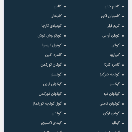
کاظم جان
کالبن
کاموران آکور
کایاهان
کریم آراز
کوبیلای کارچا
کورای آوجی
کورتولوش کوش
کوفن
کونول کریموا
کیباریه
گامزه آکین
گامزه کارتا
گوکان تورکمن
گوکچه کیرگیز
گوکسل
گوکسو
گوکهان اوزن
گوکهان تپه
گوکهان تورکمن
گوکهان ناملی
گول گوکچه کورکماز
گولبن ارگن
گولدن
گوللو
گونای آکسوی