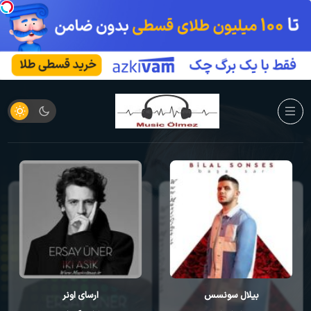
بیلال سونسس
ارسای اونر