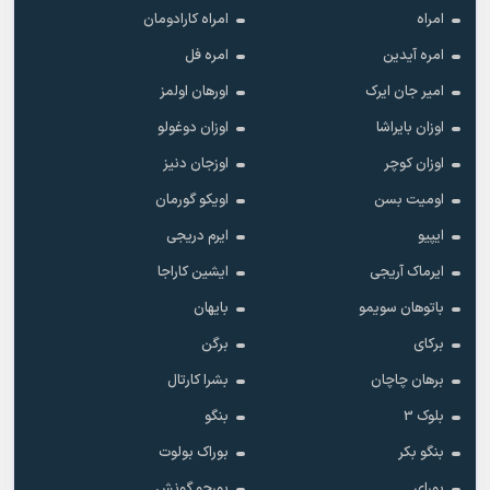
امراه
امراه کارادومان
امره آیدین
امره فل
امیر جان ایرک
اورهان اولمز
اوزان بایراشا
اوزان دوغولو
اوزان کوچر
اوزجان دنیز
اومیت بسن
اویکو گورمان
ایپیو
ایرم دریجی
ایرماک آریجی
ایشین کاراجا
باتوهان سویمو
بایهان
برکای
برگن
برهان چاچان
بشرا کارتال
بلوک 3
بنگو
بنگو بکر
بوراک بولوت
بورای
بورجو گونش