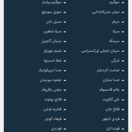
سوگیم
سوگیم ییلماز
سونر ساریکابادایی
سویل سوینچ
سیام
سیبل جان
سیلا
سیلا شاهین
سیمگه
سینان آکچیل
سینان ججلی اورکستراسی
شبنم تووزلو
شرگی
شفا حسینوا
صامت کاردشلر
صدا تریپکولیک
صدا سایان
صفیه سویمان
عالم قاسموف
عباس باقروف
علی آلکورت
فاتح بولوت
فتاح جان
فخریه اوجن
فردی تایفور
فرهاد گوچر
فوندا آرار
فوندی