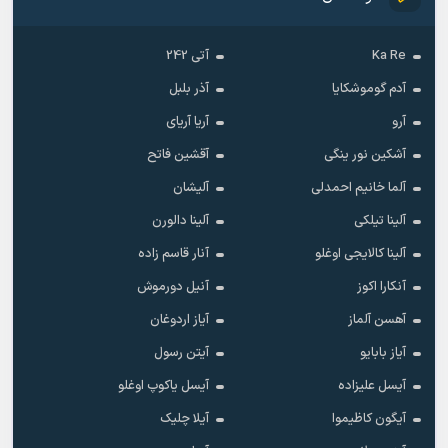
Ka Re
آتی 242
آدم گوموشکایا
آذر بلبل
آرو
آریا آریای
آشکین نور ینگی
آقشین فاتح
آلما خانیم احمدلی
آلیشان
آلینا تیلکی
آلینا دالورن
آلینا کالایجی اوغلو
آنار قاسم زاده
آنکارا اکوز
آنیل دورموش
آهسن آلماز
آیاز اردوغان
آیاز بابایو
آیتن رسول
آیسل علیزاده
آیسل یاکوپ اوغلو
آیگون کاظیموا
آیلا چلیک