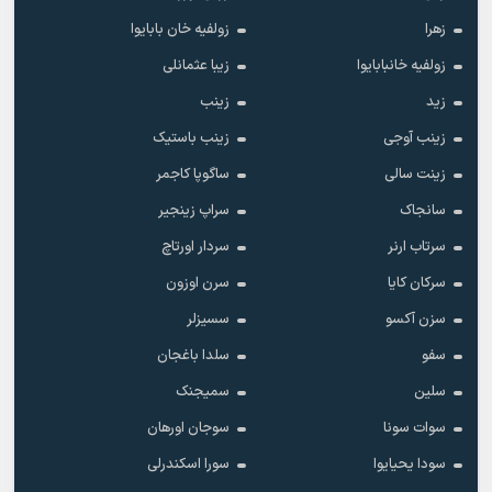
زهرا
زولفیه خان بابایوا
زولفیه خانبابایوا
زیبا عثمانلی
زید
زینب
زینب آوجی
زینب باستیک
زینت سالی
ساگوپا کاجمر
سانجاک
سراپ زینجیر
سرتاب ارنر
سردار اورتاچ
سرکان کایا
سرن اوزون
سزن آکسو
سسیزلر
سفو
سلدا باغجان
سلین
سمیجنک
سوات سونا
سوجان اورهان
سودا یحیایوا
سورا اسکندرلی