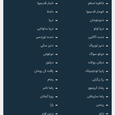
خاطره اسلام
خمار قدیموا
خومار قدیموا
داملا
ددوبلومان
دریا
دریا اولو
دریا بداواجی
دمت آکالین
دمت اوزدمیر
دنیز توپراک
دنیز سکی
دوغو سواگ
دوغوش
دیلان پولات
دیلنوز
رابیا تونچبیلک
رافت ال رومان
رزا زرگرلی
رسام
رشاد کریموو
رضا تامر
رضا ساریتاش
رویا آیخان
رینمن
زارا
زدی
زرین اوزر