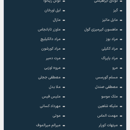
گونای ابراهیملی
گونل زینالوا
گیز
لیل اورخان
مابل ماتیز
مارال
ماهسون کیرمیزی گول
ماوزر تابانجاس
مراد بوز
مراد دالکیلیچ
مراد ککیلی
مراد کورشون
مراد یاپراک
مرت دمیر
مرو
مروه اوزبی
مسلم گورسس
مصطفی ججلی
مصطفی صندل
ملا بدل
ملک موسو
ملیس فیس
ملیکه شاهین
مهرداد کسانی
مهمت الماس
موتی
میتهات کورلر
میرالم میرالموف