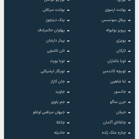
بولنت ارسوی
بولنت سرتاش
بیلال سونسس
پتک دینچوز
پرویز بولبوله
پهلوان حالمرادف
پویزی
پینار دارجان
تارکان
تان تاشچی
توبا باشاران
توبا یورت
تویچه کاندمیر
تویگار ایشیکلی
ثنا شاهین
جان کازاز
جانسور
جاوید
جرن ساگو
جم بلوی
جیلان
جیهان مرتضی اوغلو
چاغاتای آکمان
چاغلا
چناره ملک زاده
حادیثه