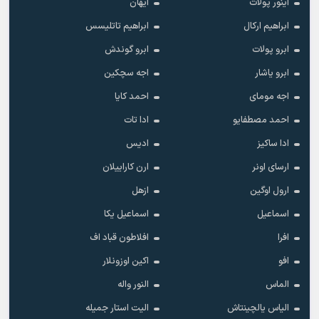
آینور پولات
آیهان
ابراهیم ارکال
ابراهیم تاتلیسس
ابرو پولات
ابرو گوندش
ابرو یاشار
اجه سچکین
اجه مومای
احمد کایا
احمد مصطفایو
ادا تات
ادا ساکیز
ادیس
ارسای اونر
ارن کاراییلان
ارول اوگین
ازهل
اسماعیل
اسماعیل یکا
افرا
افلاطون قباد اف
افو
اکین اوزونلار
الماس
النور واله
الیاس یالچینتاش
الیت استار جمیله