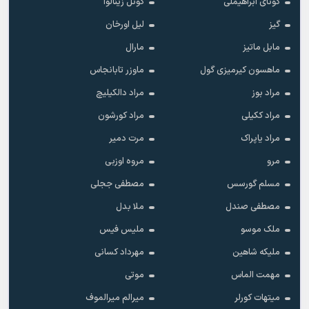
گونای ابراهیملی
گونل زینالوا
گیز
لیل اورخان
مابل ماتیز
مارال
ماهسون کیرمیزی گول
ماوزر تابانجاس
مراد بوز
مراد دالکیلیچ
مراد ککیلی
مراد کورشون
مراد یاپراک
مرت دمیر
مرو
مروه اوزبی
مسلم گورسس
مصطفی ججلی
مصطفی صندل
ملا بدل
ملک موسو
ملیس فیس
ملیکه شاهین
مهرداد کسانی
مهمت الماس
موتی
میتهات کورلر
میرالم میرالموف