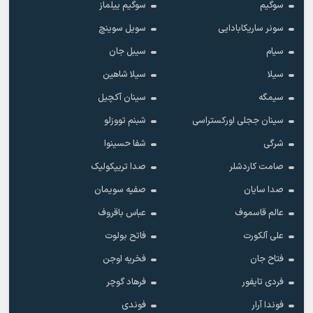
سوگیم
سوگیم ییلماز
سونر ساریکابادایی
سویل سوینچ
سیام
سیبل جان
سیلا
سیلا شاهین
سیمگه
سینان آکچیل
سینان ججلی اورکستراسی
شبنم تووزلو
شرگی
شفا حسینوا
صامت کاردشلر
صدا تریپکولیک
صدا سایان
صفیه سویمان
عالم قاسموف
عباس باقروف
علی آلکورت
فاتح بولوت
فتاح جان
فخریه اوجن
فردی تایفور
فرهاد گوچر
فوندا آرار
فوندی