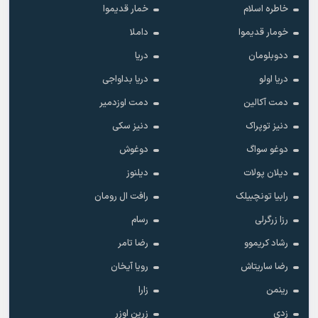
خاطره اسلام
خمار قدیموا
خومار قدیموا
داملا
ددوبلومان
دریا
دریا اولو
دریا بداواجی
دمت آکالین
دمت اوزدمیر
دنیز توپراک
دنیز سکی
دوغو سواگ
دوغوش
دیلان پولات
دیلنوز
رابیا تونچبیلک
رافت ال رومان
رزا زرگرلی
رسام
رشاد کریموو
رضا تامر
رضا ساریتاش
رویا آیخان
رینمن
زارا
زدی
زرین اوزر