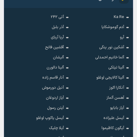
Ka Re
آتی 242
آدم گوموشکایا
آذر بلبل
آرو
آریا آریای
آشکین نور ینگی
آقشین فاتح
آلما خانیم احمدلی
آلیشان
آلینا تیلکی
آلینا دالورن
آلینا کالایجی اوغلو
آنار قاسم زاده
آنکارا اکوز
آنیل دورموش
آهسن آلماز
آیاز اردوغان
آیاز بابایو
آیتن رسول
آیسل علیزاده
آیسل یاکوپ اوغلو
آیگون کاظیموا
آیلا چلیک