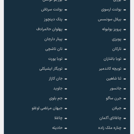
بولنت ارسوی
بولنت سرتاش
بیلال سونسس
پتک دینچوز
پرویز بولبوله
پهلوان حالمرادف
پویزی
پینار دارجان
تارکان
تان تاشچی
توبا باشاران
توبا یورت
تویچه کاندمیر
تویگار ایشیکلی
ثنا شاهین
جان کازاز
جانسور
جاوید
جرن ساگو
جم بلوی
جیلان
جیهان مرتضی اوغلو
چاغاتای آکمان
چاغلا
چناره ملک زاده
حادیثه