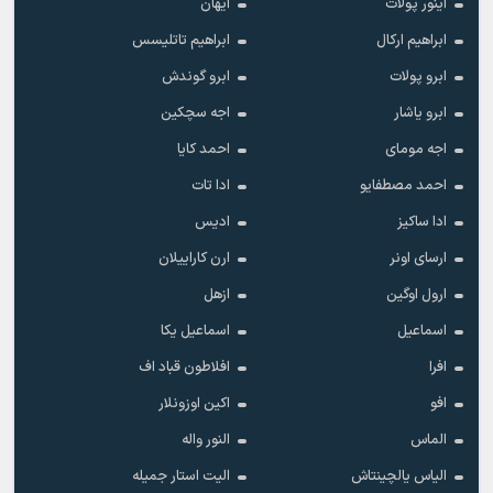
آینور پولات
آیهان
ابراهیم ارکال
ابراهیم تاتلیسس
ابرو پولات
ابرو گوندش
ابرو یاشار
اجه سچکین
اجه مومای
احمد کایا
احمد مصطفایو
ادا تات
ادا ساکیز
ادیس
ارسای اونر
ارن کاراییلان
ارول اوگین
ازهل
اسماعیل
اسماعیل یکا
افرا
افلاطون قباد اف
افو
اکین اوزونلار
الماس
النور واله
الیاس یالچینتاش
الیت استار جمیله