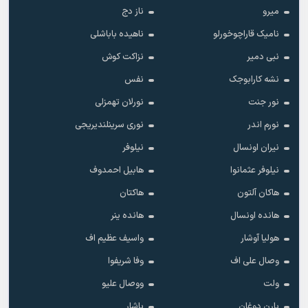
میرو
ناز دج
نامیک قاراچوخورلو
ناهیده باباشلی
نبی دمیر
نزاکت کوش
نشه کارابوجک
نفس
نور جنت
نورلان تهمزلی
نورم اندر
نوری سرینلندیریجی
نیران اونسال
نیلوفر
نیلوفر عثمانوا
هابیل احمدوف
هاکان آلتون
هاکتان
هانده اونسال
هانده ینر
هولیا آوشار
واسیف عظیم اف
وصال علی اف
وفا شریفوا
ولت
ووصال علیو
یارن دوغان
یاشار