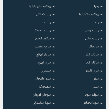
زهرا
زولفیه خان بابایوا
زولفیه خانبابایوا
زیبا عثمانلی
زید
زینب
زینب آوجی
زینب باستیک
زینت سالی
ساگوپا کاجمر
سانجاک
سراپ زینجیر
سرتاب ارنر
سردار اورتاچ
سرکان کایا
سرن اوزون
سزن آکسو
سسیزلر
سفو
سلدا باغجان
سلین
سمیجنک
سوات سونا
سوجان اورهان
سودا یحیایوا
سورا اسکندرلی