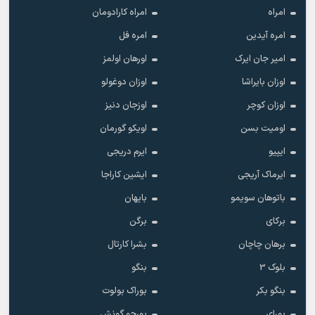
امراه
امراه کارادومان
امره آیدین
امره فل
امیر جان ایرک
اورهان اولمز
اوزان بایراشا
اوزان دوغولو
اوزان کوچر
اوزجان دنیز
اومیت بسن
اویکو گورمان
ایپیو
ایرم دریجی
ایرماک آریجی
ایشین کاراجا
باتوهان سویمو
بایهان
برکای
برگن
برهان چاچان
بشرا کارتال
بلوک 3
بنگو
بنگو بکر
بوراک بولوت
بورای
بورجو گونش