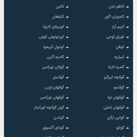
کاظم جان
کالبن
کاموران آکور
کایاهان
کریم آراز
کوبیلای کارچا
کورای آوجی
کورتولوش کوش
کوفن
کونول کریموا
کیباریه
گامزه آکین
گامزه کارتا
گوکان تورکمن
گوکچه کیرگیز
گوکسل
گوکسو
گوکهان اوزن
گوکهان تپه
گوکهان تورکمن
گوکهان ناملی
گول گوکچه کورکماز
گولبن ارگن
گولدن
گوللو
گونای آکسوی