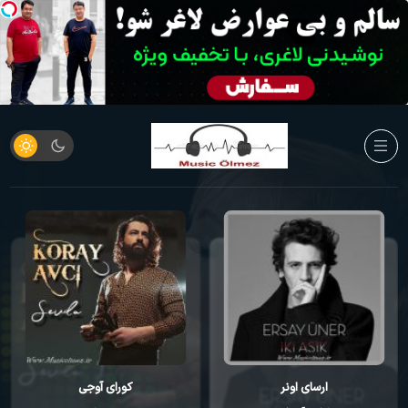
ارسای اونر
کورای آوجی