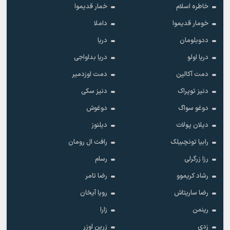
خاطره اسلام
خمار قدیموا
خومار قدیموا
داملا
ددوبلومان
دریا
دریا اولو
دریا بداواجی
دمت آکالین
دمت اوزدمیر
دنیز توپراک
دنیز سکی
دوغو سواگ
دوغوش
دیلان پولات
دیلنوز
رابیا تونچبیلک
رافت ال رومان
رزا زرگرلی
رسام
رشاد کریموو
رضا تامر
رضا ساریتاش
رویا آیخان
رینمن
زارا
زدی
زرین اوزر