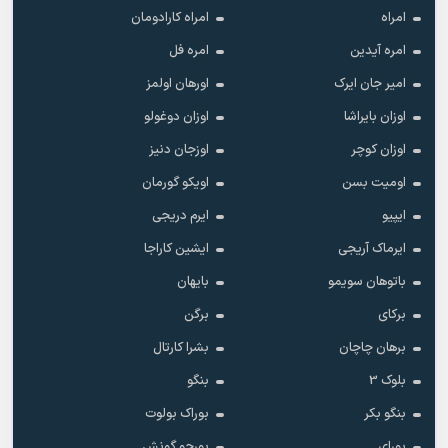
امراه
امراه کارادومان
امره آیدین
امره فل
امیر جان ایرک
اورهان اولمز
اوزان بایراشا
اوزان دوغولو
اوزان کوچر
اوزجان دنیز
اومیت بسن
اویکو گورمان
ایپیو
ایرم دریجی
ایرماک آریجی
ایشین کاراجا
باتوهان سویمو
بایهان
برکای
برگن
برهان چاچان
بشرا کارتال
بلوک 3
بنگو
بنگو بکر
بوراک بولوت
بورای
بورجو گونش