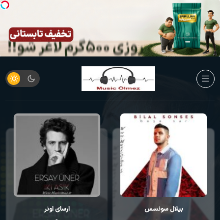
ارسای اونر
کورای آوجی