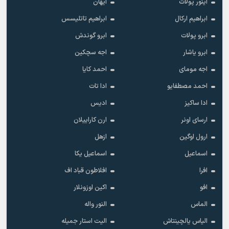
آینور پولات
آیهان
ابراهیم ارکال
ابراهیم تاتلیسس
ابرو پولات
ابرو گوندش
ابرو یاشار
اجه سچکین
اجه مومای
احمد کایا
احمد مصطفایو
ادا تات
ادا ساکیز
ادیس
ارسای اونر
ارن کاراییلان
ارول اوگین
ازهل
اسماعیل
اسماعیل یکا
افرا
افلاطون قباد اف
افو
اکین اوزونلار
الماس
النور واله
الیاس یالچینتاش
الیت استار جمیله