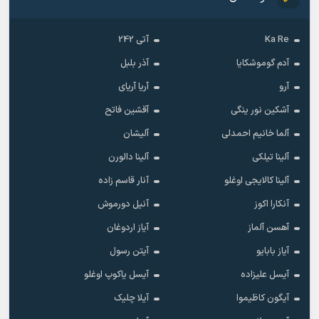
Ka Re
آتی 242
آدم گوموشکایا
آذر بلبل
آرو
آریا آریای
آشکین نور ینگی
آقشین فاتح
آلما خانیم احمدلی
آلیشان
آلینا تیلکی
آلینا دالورن
آلینا کالایجی اوغلو
آنار قاسم زاده
آنکارا اکوز
آنیل دورموش
آهسن آلماز
آیاز اردوغان
آیاز بابایو
آیتن رسول
آیسل علیزاده
آیسل یاکوپ اوغلو
آیگون کاظیموا
آیلا چلیک