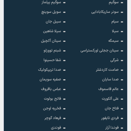
سوگیم
سوگیم ییلماز
سونر ساریکابادایی
سویل سوینچ
سیام
سیبل جان
سیلا
سیلا شاهین
سیمگه
سینان آکچیل
سینان ججلی اورکستراسی
شبنم تووزلو
شرگی
شفا حسینوا
صامت کاردشلر
صدا تریپکولیک
صدا سایان
صفیه سویمان
عالم قاسموف
عباس باقروف
علی آلکورت
فاتح بولوت
فتاح جان
فخریه اوجن
فردی تایفور
فرهاد گوچر
فوندا آرار
فوندی