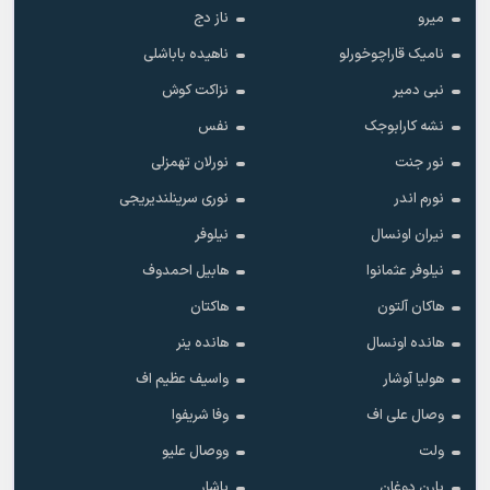
میرو
ناز دج
نامیک قاراچوخورلو
ناهیده باباشلی
نبی دمیر
نزاکت کوش
نشه کارابوجک
نفس
نور جنت
نورلان تهمزلی
نورم اندر
نوری سرینلندیریجی
نیران اونسال
نیلوفر
نیلوفر عثمانوا
هابیل احمدوف
هاکان آلتون
هاکتان
هانده اونسال
هانده ینر
هولیا آوشار
واسیف عظیم اف
وصال علی اف
وفا شریفوا
ولت
ووصال علیو
یارن دوغان
یاشار