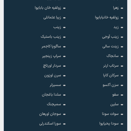
زهرا
زولفیه خان بابایوا
زولفیه خانبابایوا
زیبا عثمانلی
زید
زینب
زینب آوجی
زینب باستیک
زینت سالی
ساگوپا کاجمر
سانجاک
سراپ زینجیر
سرتاب ارنر
سردار اورتاچ
سرکان کایا
سرن اوزون
سزن آکسو
سسیزلر
سفو
سلدا باغجان
سلین
سمیجنک
سوات سونا
سوجان اورهان
سودا یحیایوا
سورا اسکندرلی