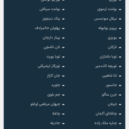
بولنت ارسوی
بولنت سرتاش
بیلال سونسس
پتک دینچوز
پرویز بولبوله
پهلوان حالمرادف
پویزی
پینار دارجان
تارکان
تان تاشچی
توبا باشاران
توبا یورت
تویچه کاندمیر
تویگار ایشیکلی
ثنا شاهین
جان کازاز
جانسور
جاوید
جرن ساگو
جم بلوی
جیلان
جیهان مرتضی اوغلو
چاغاتای آکمان
چاغلا
چناره ملک زاده
حادیثه