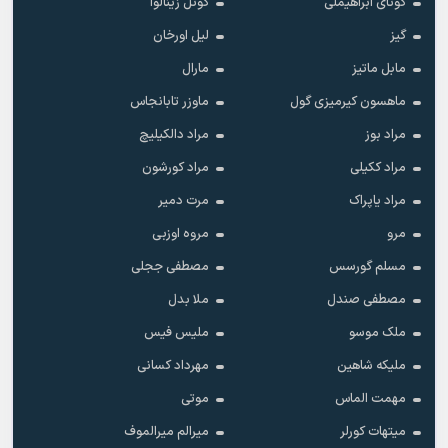
گونای ابراهیملی
گونل زینالوا
گیز
لیل اورخان
مابل ماتیز
مارال
ماهسون کیرمیزی گول
ماوزر تابانجاس
مراد بوز
مراد دالکیلیچ
مراد ککیلی
مراد کورشون
مراد یاپراک
مرت دمیر
مرو
مروه اوزبی
مسلم گورسس
مصطفی ججلی
مصطفی صندل
ملا بدل
ملک موسو
ملیس فیس
ملیکه شاهین
مهرداد کسانی
مهمت الماس
موتی
میتهات کورلر
میرالم میرالموف