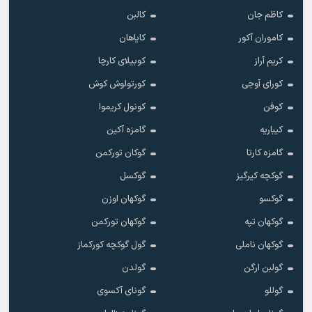
کاظم جان
کالبن
کاموران آکور
کایاهان
کریم آراز
کوبیلای کارچا
کورای آوجی
کورتولوش کوش
کوفن
کونول کریموا
کیباریه
گامزه آکین
گامزه کارتا
گوکان تورکمن
گوکچه کیرگیز
گوکسل
گوکسو
گوکهان اوزن
گوکهان تپه
گوکهان تورکمن
گوکهان ناملی
گول گوکچه کورکماز
گولبن ارگن
گولدن
گوللو
گونای آکسوی