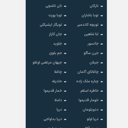
تارکان
تان تاشچی
توبا باشاران
توبا یورت
تویچه کاندمیر
تویگار ایشیکلی
ثنا شاهین
جان کازاز
جانسور
جاوید
جرن ساگو
جم بلوی
جیلان
جیهان مرتضی اوغلو
چاغاتای آکمان
چاغلا
چناره ملک زاده
حادیثه
خاطره اسلام
خمار قدیموا
خومار قدیموا
داملا
ددوبلومان
دریا
دریا اولو
دریا بداواجی