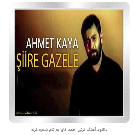
دانلود آهنگ ترکی
احمد کایا
به نام
شعره غزله