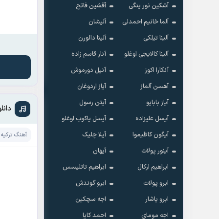
آشکین نور ینگی
آقشین فاتح
آلما خانیم احمدلی
آلیشان
آلینا تیلکی
آلینا دالورن
آلینا کالایجی اوغلو
آنار قاسم زاده
آنکارا اکوز
آنیل دورموش
آهسن آلماز
آیاز اردوغان
آیاز بابایو
آیتن رسول
دانلود آهنگ
آیسل علیزاده
آیسل یاکوپ اوغلو
آیگون کاظیموا
آیلا چلیک
آهنگ ترکیه 
آینور پولات
آیهان
ابراهیم ارکال
ابراهیم تاتلیسس
ابرو پولات
ابرو گوندش
ابرو یاشار
اجه سچکین
اجه مومای
احمد کایا