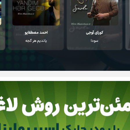
کورای آوجی
احمد مصطفایو
سودا
یاندیم هر گجه