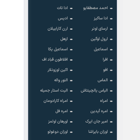
احمد مصطفایو
ادا تات
ادا ساکیز
ادیس
ارسای اونر
ارن کاراییلان
ارول اوگین
ازهل
اسماعیل
اسماعیل یکا
افرا
افلاطون قباد اف
افو
اکین اوزونلار
الماس
النور واله
الیاس یالچینتاش
الیت استار جمیله
امراه
امراه کارادومان
امره آیدین
امره فل
امیر جان ایرک
اورهان اولمز
اوزان بایراشا
اوزان دوغولو