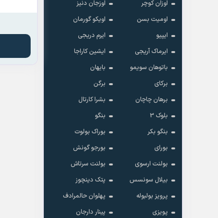
اوزان کوچر
اوزجان دنیز
اومیت بسن
اویکو گورمان
ایپیو
ایرم دریجی
ایرماک آریجی
ایشین کاراجا
باتوهان سویمو
بایهان
برکای
برگن
برهان چاچان
بشرا کارتال
بلوک 3
بنگو
بنگو بکر
بوراک بولوت
بورای
بورجو گونش
بولنت ارسوی
بولنت سرتاش
بیلال سونسس
پتک دینچوز
پرویز بولبوله
پهلوان حالمرادف
پویزی
پینار دارجان