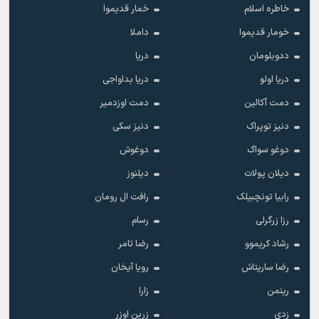
خاطره اسلام
خمار قدیموا
خومار قدیموا
داملا
ددوبلومان
دریا
دریا اولو
دریا بداواجی
دمت آکالین
دمت اوزدمیر
دنیز توپراک
دنیز سکی
دوغو سواگ
دوغوش
دیلان پولات
دیلنوز
رابیا تونچبیلک
رافت ال رومان
رزا زرگرلی
رسام
رشاد کریموو
رضا تامر
رضا ساریتاش
رویا آیخان
رینمن
زارا
زدی
زرین اوزر