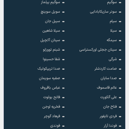
سوگیم
سوگیم ییلماز
سونر ساریکابادایی
سویل سوینچ
سیام
سیبل جان
سیلا
سیلا شاهین
سیمگه
سینان آکچیل
سینان ججلی اورکستراسی
شبنم تووزلو
شرگی
شفا حسینوا
صامت کاردشلر
صدا تریپکولیک
صدا سایان
صفیه سویمان
عالم قاسموف
عباس باقروف
علی آلکورت
فاتح بولوت
فتاح جان
فخریه اوجن
فردی تایفور
فرهاد گوچر
فوندا آرار
فوندی