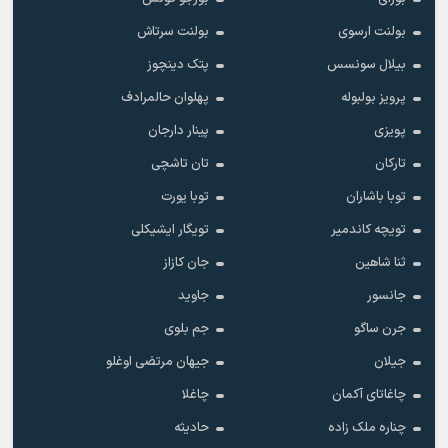
بولنت ارسوی
بولنت سرتاش
بیلال سونسس
پتک دینچوز
پرویز بولبوله
پهلوان حالمرادف
پویزی
پینار دارجان
تارکان
تان تاشچی
توبا باشاران
توبا یورت
تویچه کاندمیر
تویگار ایشیکلی
ثنا شاهین
جان کازاز
جانسور
جاوید
جرن ساگو
جم بلوی
جیلان
جیهان مرتضی اوغلو
چاغاتای آکمان
چاغلا
چناره ملک زاده
حادیثه