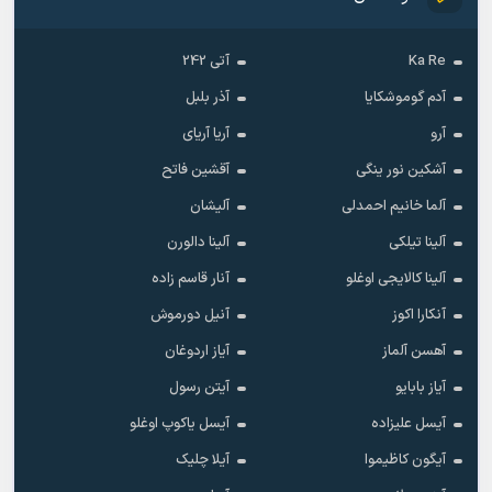
Ka Re
آتی 242
آدم گوموشکایا
آذر بلبل
آرو
آریا آریای
آشکین نور ینگی
آقشین فاتح
آلما خانیم احمدلی
آلیشان
آلینا تیلکی
آلینا دالورن
آلینا کالایجی اوغلو
آنار قاسم زاده
آنکارا اکوز
آنیل دورموش
آهسن آلماز
آیاز اردوغان
آیاز بابایو
آیتن رسول
آیسل علیزاده
آیسل یاکوپ اوغلو
آیگون کاظیموا
آیلا چلیک