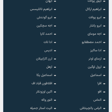
آینور پولات
آیهان
ابراهیم ارکال
ابراهیم تاتلیسس
ابرو پولات
ابرو گوندش
ابرو یاشار
اجه سچکین
اجه مومای
احمد کایا
احمد مصطفایو
ادا تات
ادا ساکیز
ادیس
ارسای اونر
ارن کاراییلان
ارول اوگین
ازهل
اسماعیل
اسماعیل یکا
افرا
افلاطون قباد اف
افو
اکین اوزونلار
الماس
النور واله
الیاس یالچینتاش
الیت استار جمیله