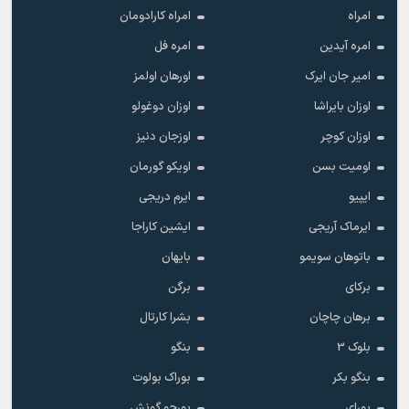
امراه
امراه کارادومان
امره آیدین
امره فل
امیر جان ایرک
اورهان اولمز
اوزان بایراشا
اوزان دوغولو
اوزان کوچر
اوزجان دنیز
اومیت بسن
اویکو گورمان
ایپیو
ایرم دریجی
ایرماک آریجی
ایشین کاراجا
باتوهان سویمو
بایهان
برکای
برگن
برهان چاچان
بشرا کارتال
بلوک 3
بنگو
بنگو بکر
بوراک بولوت
بورای
بورجو گونش