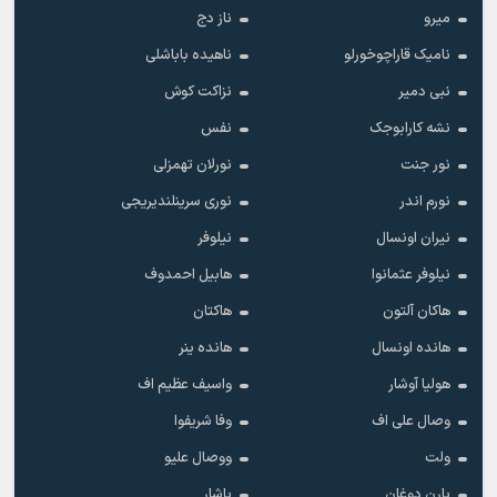
میرو
ناز دج
نامیک قاراچوخورلو
ناهیده باباشلی
نبی دمیر
نزاکت کوش
نشه کارابوجک
نفس
نور جنت
نورلان تهمزلی
نورم اندر
نوری سرینلندیریجی
نیران اونسال
نیلوفر
نیلوفر عثمانوا
هابیل احمدوف
هاکان آلتون
هاکتان
هانده اونسال
هانده ینر
هولیا آوشار
واسیف عظیم اف
وصال علی اف
وفا شریفوا
ولت
ووصال علیو
یارن دوغان
یاشار