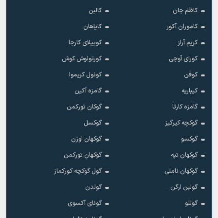
کاظم جان
کالبن
کاموران آکور
کایاهان
کریم آراز
کوبیلای کارچا
کورای آوجی
کورتولوش کوش
کوفن
کونول کریموا
کیباریه
گامزه آکین
گامزه کارتا
گوکان تورکمن
گوکچه کیرگیز
گوکسل
گوکسو
گوکهان اوزن
گوکهان تپه
گوکهان تورکمن
گوکهان ناملی
گول گوکچه کورکماز
گولبن ارگن
گولدن
گوللو
گونای آکسوی