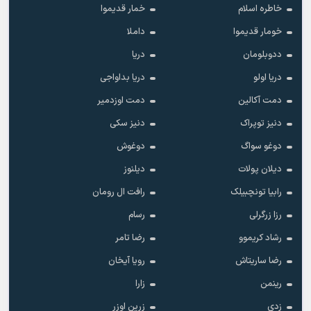
خاطره اسلام
خمار قدیموا
خومار قدیموا
داملا
ددوبلومان
دریا
دریا اولو
دریا بداواجی
دمت آکالین
دمت اوزدمیر
دنیز توپراک
دنیز سکی
دوغو سواگ
دوغوش
دیلان پولات
دیلنوز
رابیا تونچبیلک
رافت ال رومان
رزا زرگرلی
رسام
رشاد کریموو
رضا تامر
رضا ساریتاش
رویا آیخان
رینمن
زارا
زدی
زرین اوزر