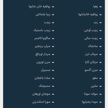
زهرا
زولفیه خان بابایوا
زولفیه خانبابایوا
زیبا عثمانلی
زید
زینب
زینب آوجی
زینب باستیک
زینت سالی
ساگوپا کاجمر
سانجاک
سراپ زینجیر
سرتاب ارنر
سردار اورتاچ
سرکان کایا
سرن اوزون
سزن آکسو
سسیزلر
سفو
سلدا باغجان
سلین
سمیجنک
سوات سونا
سوجان اورهان
سودا یحیایوا
سورا اسکندرلی