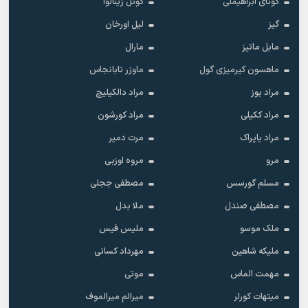
گونای ابراهیملی
گونل زینالوا
گیز
لیل اورخان
مابل ماتیز
مارال
ماهسون کیرمیزی گول
ماوزر تابانجاس
مراد بوز
مراد دالکیلیچ
مراد ککیلی
مراد کورشون
مراد یاپراک
مرت دمیر
مرو
مروه اوزبی
مسلم گورسس
مصطفی ججلی
مصطفی صندل
ملا بدل
ملک موسو
ملیس فیس
ملیکه شاهین
مهرداد کسانی
مهمت الماس
موتی
میتهات کورلر
میرالم میرالموف