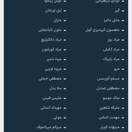
گونای ابراهیملی
گونل زینالوا
گیز
لیل اورخان
مابل ماتیز
مارال
ماهسون کیرمیزی گول
ماوزر تابانجاس
مراد بوز
مراد دالکیلیچ
مراد ککیلی
مراد کورشون
مراد یاپراک
مرت دمیر
مرو
مروه اوزبی
مسلم گورسس
مصطفی ججلی
مصطفی صندل
ملا بدل
ملک موسو
ملیس فیس
ملیکه شاهین
مهرداد کسانی
مهمت الماس
موتی
میتهات کورلر
میرالم میرالموف