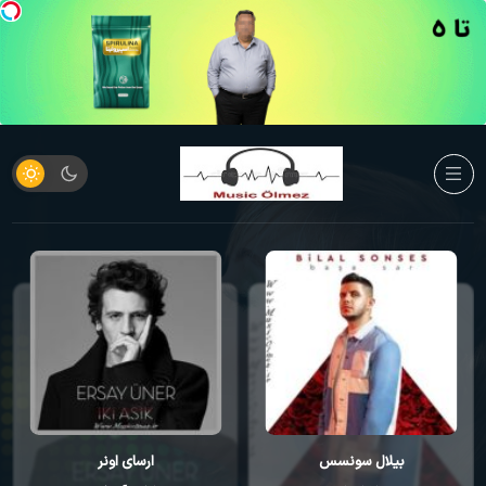
بیلال سونسس
ارسای اونر