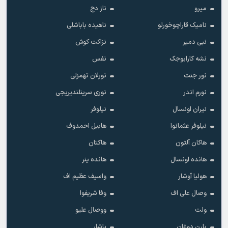
میرو
ناز دج
نامیک قاراچوخورلو
ناهیده باباشلی
نبی دمیر
نزاکت کوش
نشه کارابوجک
نفس
نور جنت
نورلان تهمزلی
نورم اندر
نوری سرینلندیریجی
نیران اونسال
نیلوفر
نیلوفر عثمانوا
هابیل احمدوف
هاکان آلتون
هاکتان
هانده اونسال
هانده ینر
هولیا آوشار
واسیف عظیم اف
وصال علی اف
وفا شریفوا
ولت
ووصال علیو
یارن دوغان
یاشار