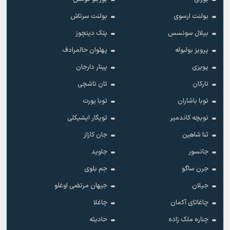
بولنت ارسوی
بولنت سرتاش
بیلال سونسس
پتک دینچوز
پرویز بولبوله
پهلوان حالمرادف
پویزی
پینار دارجان
تارکان
تان تاشچی
توبا باشاران
توبا یورت
تویچه کاندمیر
تویگار ایشیکلی
ثنا شاهین
جان کازاز
جانسور
جاوید
جرن ساگو
جم بلوی
جیلان
جیهان مرتضی اوغلو
چاغاتای آکمان
چاغلا
چناره ملک زاده
حادیثه