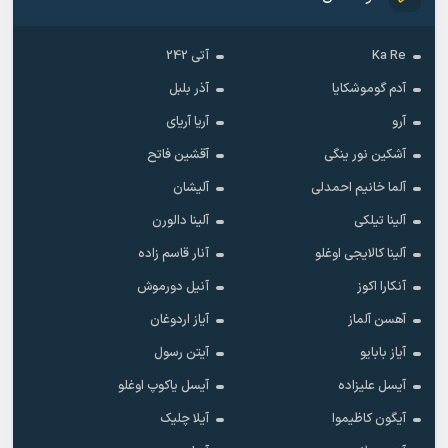
Ka Re
آتی 242
آدم گوموشکایا
آذر بلبل
آرو
آریا آریای
آشکین نور ینگی
آقشین فاتح
آلما خانیم احمدلی
آلیشان
آلینا تیلکی
آلینا دالورن
آلینا کالایجی اوغلو
آنار قاسم زاده
آنکارا اکوز
آنیل دورموش
آهسن آلماز
آیاز اردوغان
آیاز بابایو
آیتن رسول
آیسل علیزاده
آیسل یاکوپ اوغلو
آیگون کاظیموا
آیلا چلیک