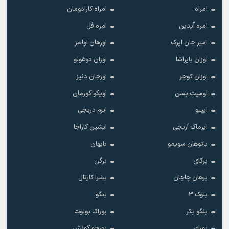
امراه
امراه کارادومان
امره آیدین
امره فل
امیر جان ایرک
اورهان اولمز
اوزان بایراشا
اوزان دوغولو
اوزان کوچر
اوزجان دنیز
اومیت بسن
اویکو گورمان
ایپیو
ایرم دریجی
ایرماک آریجی
ایشین کاراجا
باتوهان سویمو
بایهان
برکای
برگن
برهان چاچان
بشرا کارتال
بلوک 3
بنگو
بنگو بکر
بوراک بولوت
بورای
بورجو گونش