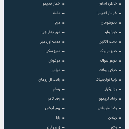
خاطره اسلام
خمار قدیموا
خومار قدیموا
داملا
ددوبلومان
دریا
دریا اولو
دریا بداواجی
دمت آکالین
دمت اوزدمیر
دنیز توپراک
دنیز سکی
دوغو سواگ
دوغوش
دیلان پولات
دیلنوز
رابیا تونچبیلک
رافت ال رومان
رزا زرگرلی
رسام
رشاد کریموو
رضا تامر
رضا ساریتاش
رویا آیخان
رینمن
زارا
زدی
زرین اوزر