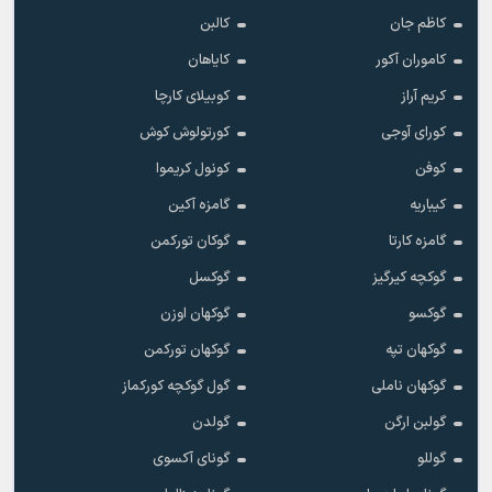
کاظم جان
کالبن
کاموران آکور
کایاهان
کریم آراز
کوبیلای کارچا
کورای آوجی
کورتولوش کوش
کوفن
کونول کریموا
کیباریه
گامزه آکین
گامزه کارتا
گوکان تورکمن
گوکچه کیرگیز
گوکسل
گوکسو
گوکهان اوزن
گوکهان تپه
گوکهان تورکمن
گوکهان ناملی
گول گوکچه کورکماز
گولبن ارگن
گولدن
گوللو
گونای آکسوی