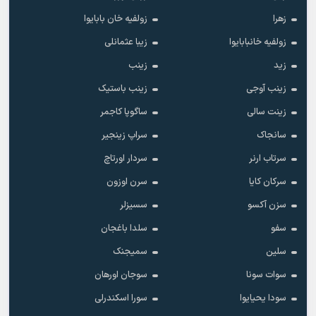
زهرا
زولفیه خان بابایوا
زولفیه خانبابایوا
زیبا عثمانلی
زید
زینب
زینب آوجی
زینب باستیک
زینت سالی
ساگوپا کاجمر
سانجاک
سراپ زینجیر
سرتاب ارنر
سردار اورتاچ
سرکان کایا
سرن اوزون
سزن آکسو
سسیزلر
سفو
سلدا باغجان
سلین
سمیجنک
سوات سونا
سوجان اورهان
سودا یحیایوا
سورا اسکندرلی