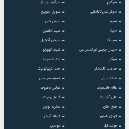
سوگیم
سوگیم ییلماز
سونر ساریکابادایی
سویل سوینچ
سیام
سیبل جان
سیلا
سیلا شاهین
سیمگه
سینان آکچیل
سینان ججلی اورکستراسی
شبنم تووزلو
شرگی
شفا حسینوا
صامت کاردشلر
صدا تریپکولیک
صدا سایان
صفیه سویمان
عالم قاسموف
عباس باقروف
علی آلکورت
فاتح بولوت
فتاح جان
فخریه اوجن
فردی تایفور
فرهاد گوچر
فوندا آرار
فوندی