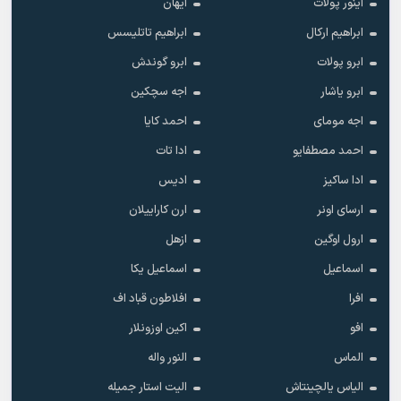
آینور پولات
آیهان
ابراهیم ارکال
ابراهیم تاتلیسس
ابرو پولات
ابرو گوندش
ابرو یاشار
اجه سچکین
اجه مومای
احمد کایا
احمد مصطفایو
ادا تات
ادا ساکیز
ادیس
ارسای اونر
ارن کاراییلان
ارول اوگین
ازهل
اسماعیل
اسماعیل یکا
افرا
افلاطون قباد اف
افو
اکین اوزونلار
الماس
النور واله
الیاس یالچینتاش
الیت استار جمیله