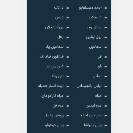
احمد مصطفایو
ادا تات
ادا ساکیز
ادیس
ارسای اونر
ارن کاراییلان
ارول اوگین
ازهل
اسماعیل
اسماعیل یکا
افرا
افلاطون قباد اف
افو
اکین اوزونلار
الماس
النور واله
الیاس یالچینتاش
الیت استار جمیله
امراه
امراه کارادومان
امره آیدین
امره فل
امیر جان ایرک
اورهان اولمز
اوزان بایراشا
اوزان دوغولو