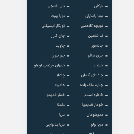
تارکان
تان تاشچی
توبا باشاران
توبا یورت
تویچه کاندمیر
تویگار ایشیکلی
ثنا شاهین
جان کازاز
جانسور
جاوید
جرن ساگو
جم بلوی
جیلان
جیهان مرتضی اوغلو
چاغاتای آکمان
چاغلا
چناره ملک زاده
حادیثه
خاطره اسلام
خمار قدیموا
خومار قدیموا
داملا
ددوبلومان
دریا
دریا اولو
دریا بداواجی