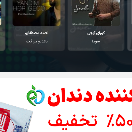
احمد مصطفایو
اکین اوزونلار
یاندیم هر گجه
گلیوروم یار