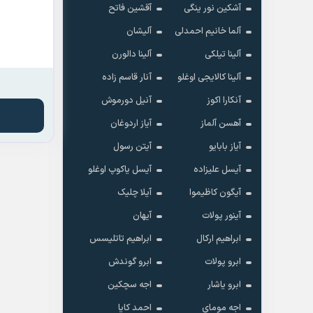
آشکین نور ینگی
آقشین فاتح
آلما خانیم احمدلی
آلیشان
آلینا تیلکی
آلینا دالورن
آلینا کالایجی اوغلو
آنار قاسم زاده
آنکارا اکوز
آنیل دورموش
آهسن آلماز
آیاز اردوغان
آیاز بابایو
آیتن رسول
آیسل علیزاده
آیسل یاکوپ اوغلو
آیگون کاظیموا
آیلا چلیک
آینور پولات
آیهان
ابراهیم ارکال
ابراهیم تاتلیسس
ابرو پولات
ابرو گوندش
ابرو یاشار
اجه سچکین
اجه مومای
احمد کایا