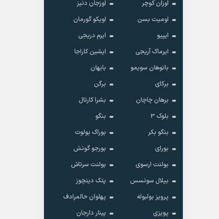
اوزان کوچر
اوزجان دنیز
اومیت بسن
اویکو گورمان
ایپیو
ایرم دریجی
ایرماک آریجی
ایشین کاراجا
باتوهان سویمو
بایهان
برکای
برگن
برهان چاچان
بشرا کارتال
بلوک 3
بنگو
بنگو بکر
بوراک بولوت
بورای
بورجو گونش
بولنت ارسوی
بولنت سرتاش
بیلال سونسس
پتک دینچوز
پرویز بولبوله
پهلوان حالمرادف
پویزی
پینار دارجان