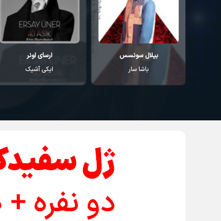
ارسای اونر
کورای آوجی
ایکی آشیک
سودا