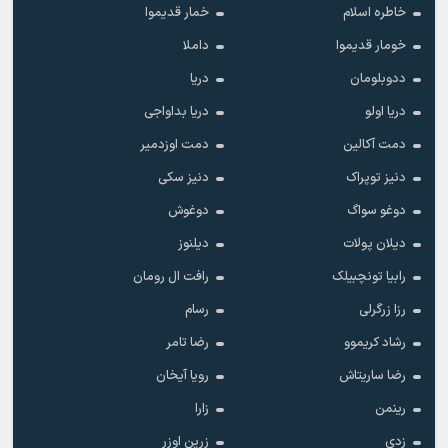
خاطره اسلام
خمار قدیموا
خومار قدیموا
داملا
ددوبلومان
دریا
دریا اولو
دریا بداواجی
دمت آکالین
دمت اوزدمیر
دنیز توپراک
دنیز سکی
دوغو سواگ
دوغوش
دیلان پولات
دیلنوز
رابیا تونچبیلک
رافت ال رومان
رزا زرگرلی
رسام
رشاد کریموو
رضا تامر
رضا ساریتاش
رویا آیخان
رینمن
زارا
زدی
زرین اوزر