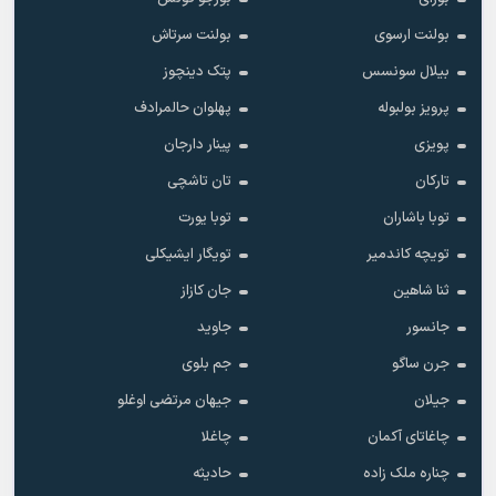
بولنت ارسوی
بولنت سرتاش
بیلال سونسس
پتک دینچوز
پرویز بولبوله
پهلوان حالمرادف
پویزی
پینار دارجان
تارکان
تان تاشچی
توبا باشاران
توبا یورت
تویچه کاندمیر
تویگار ایشیکلی
ثنا شاهین
جان کازاز
جانسور
جاوید
جرن ساگو
جم بلوی
جیلان
جیهان مرتضی اوغلو
چاغاتای آکمان
چاغلا
چناره ملک زاده
حادیثه