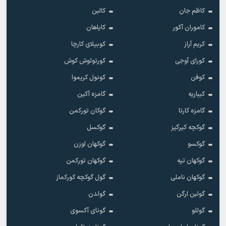
کاظم جان
کالبن
کاموران آکور
کایاهان
کریم آراز
کوبیلای کارچا
کورای آوجی
کورتولوش کوش
کوفن
کونول کریموا
کیباریه
گامزه آکین
گامزه کارتا
گوکان تورکمن
گوکچه کیرگیز
گوکسل
گوکسو
گوکهان اوزن
گوکهان تپه
گوکهان تورکمن
گوکهان ناملی
گول گوکچه کورکماز
گولبن ارگن
گولدن
گوللو
گونای آکسوی