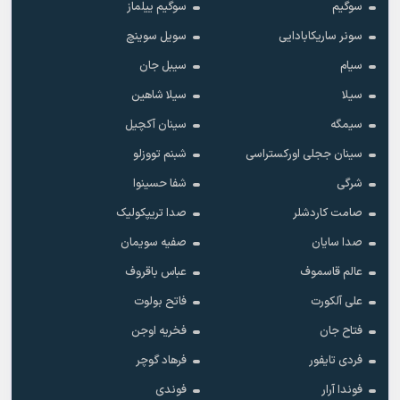
سوگیم
سوگیم ییلماز
سونر ساریکابادایی
سویل سوینچ
سیام
سیبل جان
سیلا
سیلا شاهین
سیمگه
سینان آکچیل
سینان ججلی اورکستراسی
شبنم تووزلو
شرگی
شفا حسینوا
صامت کاردشلر
صدا تریپکولیک
صدا سایان
صفیه سویمان
عالم قاسموف
عباس باقروف
علی آلکورت
فاتح بولوت
فتاح جان
فخریه اوجن
فردی تایفور
فرهاد گوچر
فوندا آرار
فوندی