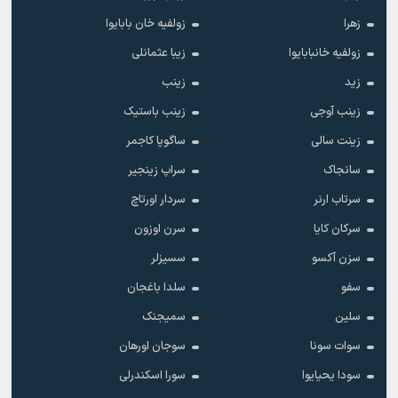
زهرا
زولفیه خان بابایوا
زولفیه خانبابایوا
زیبا عثمانلی
زید
زینب
زینب آوجی
زینب باستیک
زینت سالی
ساگوپا کاجمر
سانجاک
سراپ زینجیر
سرتاب ارنر
سردار اورتاچ
سرکان کایا
سرن اوزون
سزن آکسو
سسیزلر
سفو
سلدا باغجان
سلین
سمیجنک
سوات سونا
سوجان اورهان
سودا یحیایوا
سورا اسکندرلی