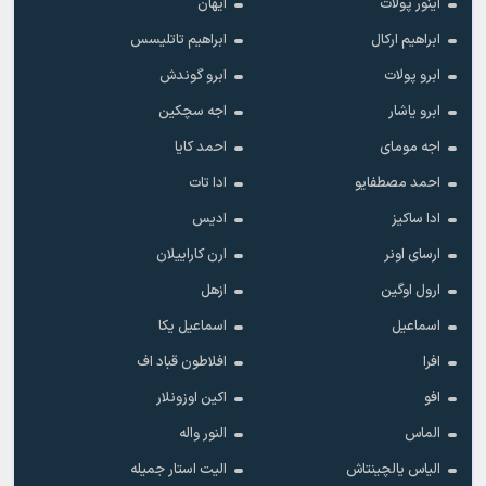
آینور پولات
آیهان
ابراهیم ارکال
ابراهیم تاتلیسس
ابرو پولات
ابرو گوندش
ابرو یاشار
اجه سچکین
اجه مومای
احمد کایا
احمد مصطفایو
ادا تات
ادا ساکیز
ادیس
ارسای اونر
ارن کاراییلان
ارول اوگین
ازهل
اسماعیل
اسماعیل یکا
افرا
افلاطون قباد اف
افو
اکین اوزونلار
الماس
النور واله
الیاس یالچینتاش
الیت استار جمیله