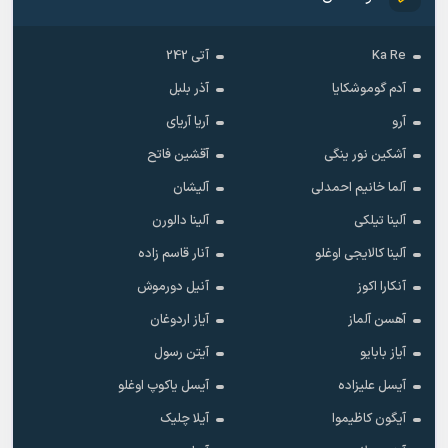
Ka Re
آتی 242
آدم گوموشکایا
آذر بلبل
آرو
آریا آریای
آشکین نور ینگی
آقشین فاتح
آلما خانیم احمدلی
آلیشان
آلینا تیلکی
آلینا دالورن
آلینا کالایجی اوغلو
آنار قاسم زاده
آنکارا اکوز
آنیل دورموش
آهسن آلماز
آیاز اردوغان
آیاز بابایو
آیتن رسول
آیسل علیزاده
آیسل یاکوپ اوغلو
آیگون کاظیموا
آیلا چلیک