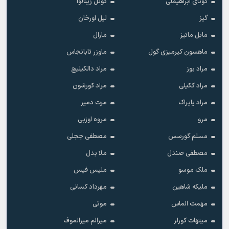
گونای ابراهیملی
گونل زینالوا
گیز
لیل اورخان
مابل ماتیز
مارال
ماهسون کیرمیزی گول
ماوزر تابانجاس
مراد بوز
مراد دالکیلیچ
مراد ککیلی
مراد کورشون
مراد یاپراک
مرت دمیر
مرو
مروه اوزبی
مسلم گورسس
مصطفی ججلی
مصطفی صندل
ملا بدل
ملک موسو
ملیس فیس
ملیکه شاهین
مهرداد کسانی
مهمت الماس
موتی
میتهات کورلر
میرالم میرالموف