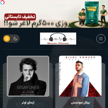
بیلال سونسس
ارسای اونر