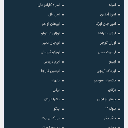
امراه
امراه کارادومان
امره آیدین
امره فل
امیر جان ایرک
اورهان اولمز
اوزان بایراشا
اوزان دوغولو
اوزان کوچر
اوزجان دنیز
اومیت بسن
اویکو گورمان
ایپیو
ایرم دریجی
ایرماک آریجی
ایشین کاراجا
باتوهان سویمو
بایهان
برکای
برگن
برهان چاچان
بشرا کارتال
بلوک 3
بنگو
بنگو بکر
بوراک بولوت
بورای
بورجو گونش