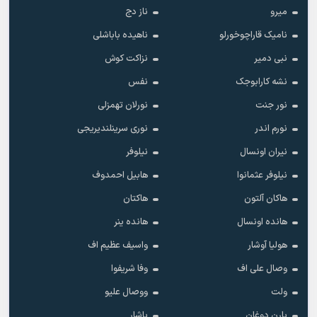
میرو
ناز دج
نامیک قاراچوخورلو
ناهیده باباشلی
نبی دمیر
نزاکت کوش
نشه کارابوجک
نفس
نور جنت
نورلان تهمزلی
نورم اندر
نوری سرینلندیریجی
نیران اونسال
نیلوفر
نیلوفر عثمانوا
هابیل احمدوف
هاکان آلتون
هاکتان
هانده اونسال
هانده ینر
هولیا آوشار
واسیف عظیم اف
وصال علی اف
وفا شریفوا
ولت
ووصال علیو
یارن دوغان
یاشار