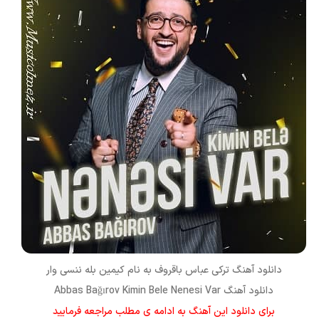
دانلود آهنگ ترکی
عباس باقروف
به نام
کیمین بله ننسی وار
دانلود آهنگ Abbas Bağırov Kimin Bele Nenesi Var
برای دانلود این آهنگ به ادامه ی مطلب مراجعه فرمایید