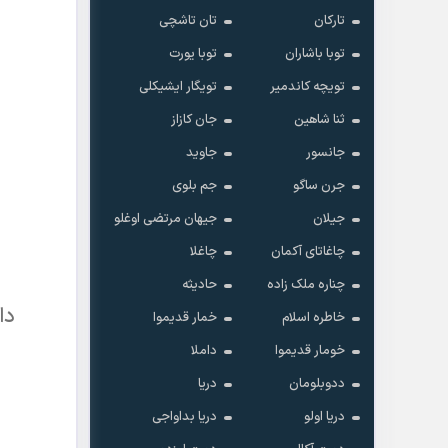
تارکان
تان تاشچی
توبا باشاران
توبا یورت
تویچه کاندمیر
تویگار ایشیکلی
ثنا شاهین
جان کازاز
جانسور
جاوید
جرن ساگو
جم بلوی
جیلان
جیهان مرتضی اوغلو
چاغاتای آکمان
چاغلا
چناره ملک زاده
حادیثه
esi Var
خاطره اسلام
خمار قدیموا
خومار قدیموا
داملا
ددوبلومان
دریا
دریا اولو
دریا بداواجی