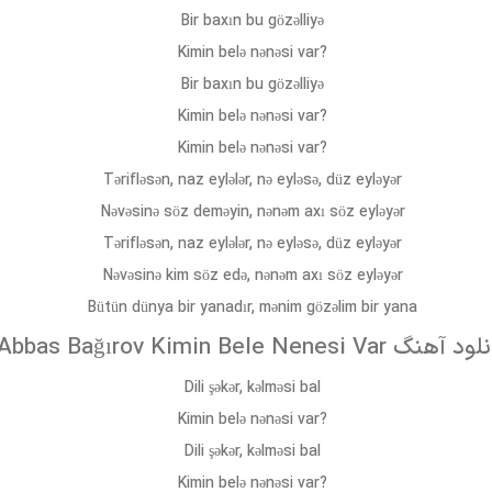
Bir baxın bu gözəlliyə
Kimin belə nənəsi var?
Bir baxın bu gözəlliyə
Kimin belə nənəsi var?
Kimin belə nənəsi var?
Tərifləsən, naz eylələr, nə eyləsə, düz eyləyər
Nəvəsinə söz deməyin, nənəm axı söz eyləyər
Tərifləsən, naz eylələr, nə eyləsə, düz eyləyər
Nəvəsinə kim söz edə, nənəm axı söz eyləyər
Bütün dünya bir yanadır, mənim gözəlim bir yana
Abbas Bağırov Kimin Bele Nen دانلود آهنگ
Dili şəkər, kəlməsi bal
Kimin belə nənəsi var?
Dili şəkər, kəlməsi bal
Kimin belə nənəsi var?