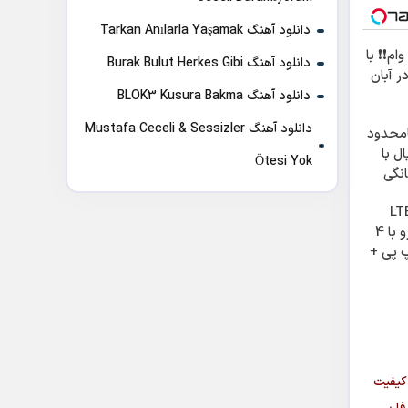
دانلود آهنگ Tarkan Anılarla Yaşamak
ن وام❗❗ با
دانلود آهنگ Burak Bulut Herkes Gibi
ر آبان
دانلود آهنگ BLOK3 Kusura Bakma
دانلود آهنگ Mustafa Ceceli & Sessizler
امحدود
ل با
Ötesi Yok
انگی
ط ماهی
ترنت LTE
پیشگامان رو با 4
 پی +
ر 😍
 کیفیت