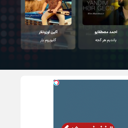
اکین اوزونلار
مهرداد کسانی
م
گلیوروم یار
ماجرام