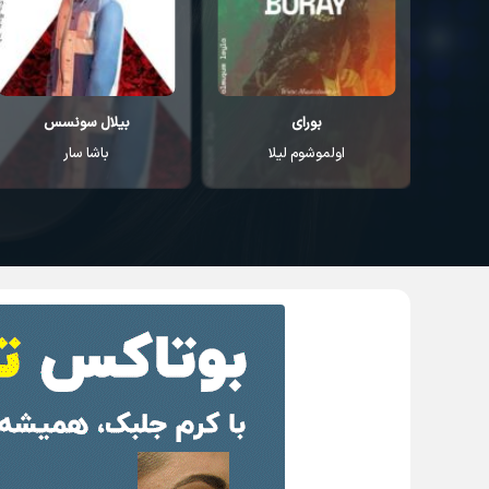
بیلال سونسس
ارسای اونر
باشا سار
ایکی آشیک