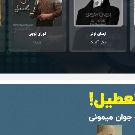
کورای آوجی
احمد مصطفایو
سودا
یاندیم هر گجه