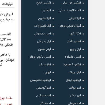
آشکین نور ینگی
آقشین فاتح
تبلیغات
آلما خانیم احمدلی
آلیشان
فروش خو
آلینا تیلکی
آلینا دالورن
به بهترین 
✅
آلینا کالایجی اوغلو
آنار قاسم زاده
آنکارا اکوز
آنیل دورموش
⏳فرصت 
3000
آهسن آلماز
آیاز اردوغان
آیاز بابایو
آیتن رسول
600 هزارتومان!!
آیسل علیزاده
آیسل یاکوپ اوغلو
تومان، بی‌
آیگون کاظیموا
آیلا چلیک
کن
آینور پولات
آیهان
ابراهیم ارکال
ابراهیم تاتلیسس
ابرو پولات
ابرو گوندش
ابرو یاشار
اجه سچکین
شما عزیزا
اجه مومای
احمد کایا