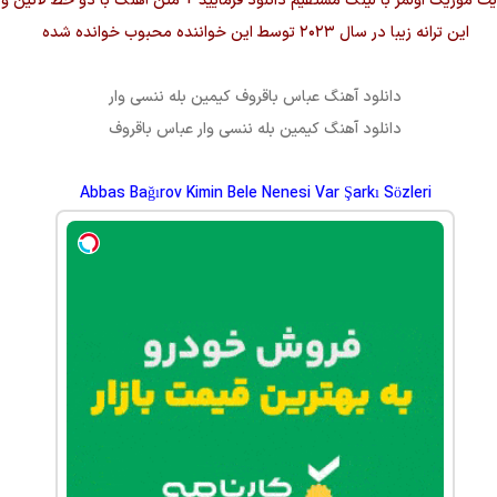
این ترانه زیبا در سال ۲۰۲۳ توسط این خواننده محبوب خوانده شده
دانلود آهنگ
عباس باقروف کیمین بله ننسی وار
دانلود آهنگ
کیمین بله ننسی وار
عباس باقروف
Abbas Bağırov Kimin Bele Nenesi Var Şarkı Sözleri