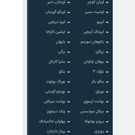
اوزان کوچر
اوزجان دنیز
اومیت بسن
اویکو گورمان
ایپیو
ایرم دریجی
ایرماک آریجی
ایشین کاراجا
باتوهان سویمو
بایهان
برکای
برگن
برهان چاچان
بشرا کارتال
بلوک 3
بنگو
بنگو بکر
بوراک بولوت
بورای
بورجو گونش
بولنت ارسوی
بولنت سرتاش
بیلال سونسس
پتک دینچوز
پرویز بولبوله
پهلوان حالمرادف
پویزی
پینار دارجان