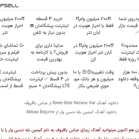
دروی شما
❗❗200 میلیون وام❗❗
خرید 4 قسطه
❗❗200 میلیو
قیمت بازار
فقط با احراز هویت در
اینترنت پیشگامان ☎️
احراز هویت د
آبان تتر
بدون نیاز به تلفن
تتر
محدود!!
❗❗200 میلیون وام❗❗ در
ساینا داری برای
🥳 تماشای ن
گیگ اینترنت
آبان تتر احراز هویت
فروش؟ با کارنامه به
فیلم و سریا
خانگی 180 روزه فقط
کن
بهترین قیمت
اینترنت خ
بفروش!
پیشگامان فق
با ماهی 100 هزار
وقت تغییره😍😍 با 10
بدون پیش پرداخت
این
100
وقفه دانلود
میلیون و هر بانک مو،
در 4 قسط ✅ اینترنت
!!
موی طبیعی بکار
LTE پیشگامان + سیم
قسط از اسنپ
کارت رایگان
ترب پی بخ
دانلود آهنگ
Kimin Bele Nenesi Var
از
عباس باقروف
دانلود آهنگ
کیمین بله ننسی وار
از Abbas Bağırov
ن هم اکنون میتوانید آهنگ زیبای
عباس باقروف
به نام
کیمین بله ننسی وار
را با