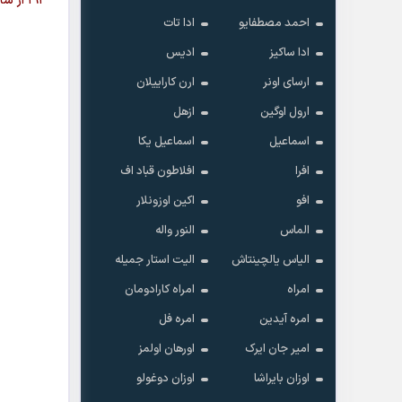
۱۹۲ از سایت موزیک اولمز با لینک مستقیم دانلود فرمایید + متن آهنگ با دو خط لاتین و فارسی
احمد مصطفایو
ادا تات
ادا ساکیز
ادیس
ارسای اونر
ارن کاراییلان
ارول اوگین
ازهل
اسماعیل
اسماعیل یکا
افرا
افلاطون قباد اف
افو
اکین اوزونلار
الماس
النور واله
الیاس یالچینتاش
الیت استار جمیله
امراه
امراه کارادومان
امره آیدین
امره فل
امیر جان ایرک
اورهان اولمز
اوزان بایراشا
اوزان دوغولو