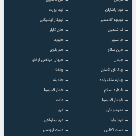
تارکان
تان تاشچی
توبا باشاران
توبا یورت
تویچه کاندمیر
تویگار ایشیکلی
ثنا شاهین
جان کازاز
جانسور
جاوید
جرن ساگو
جم بلوی
جیلان
جیهان مرتضی اوغلو
چاغاتای آکمان
چاغلا
چناره ملک زاده
حادیثه
خاطره اسلام
خمار قدیموا
خومار قدیموا
داملا
ددوبلومان
دریا
دریا اولو
دریا بداواجی
دمت آکالین
دمت اوزدمیر