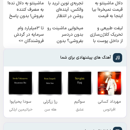
دلال ماشینتو به
تجربه‌ی نوین ترید با
ماشینتو به دلال نده!
قیمت نمیخره! بیا
والکس، آینده‌ای
به مصرف کننده
اینجا به قیمت
روشن در انتظار
بفروش! بدون پاسخ
بفروش*فقط خریدار
شماست
به یک تماس
لیفت طبیعی و
میخوایی ماشینت رو
تا 3میلیارد وام
واقعی*
تحریک کلاژن‌سازی
بدون دردسر
سرمایه در گردش
از داخل پوست با
بفروشی؟ بدون
فروشندگان =>
24ماه ماندگاری ✅
کمیسیون
فروشگاهت رو ثبت
جوان شو
کن
آهنگ های پیشنهادی برای شما
مهرداد کسانی
سوگیم
رزا زرگرلی
سودا یحیایوا
اقیانوس
عشق
هله سن
حیاتیمین ایلکی