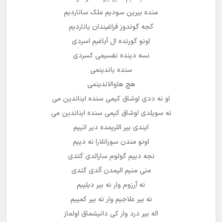
منده بیرین سودیم ملک ساناردیم
گجه گوندوز فراغیندان یاناردیم
اونو گورنده ال آیاغیم اسردی
نسه دینده نفسیمی کسردی
سنده یاندینمی
هچ هاوالاندینمی
او نه ددی اوشاق کیمی سنده ایناندین می
نه سویلدی اوشاق کیمی سنده ایناندین می
ایندی بیر اللریمده دیر اتییم
اونو مندن سورانلارا نه دییم
نجه دییم گولوم سارالدی گتدی
منی منیم الیمدن آلدی گتدی
نه آرزوم وار نه بیر دیلییم
نه بیر علاجیم وار نه بیر کمییم
اله بیر درد وار کی دانیشماق اولماز