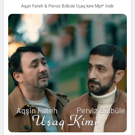
Aqşin Fateh & Perviz Bülbüle Uşaq kimi Mp3 İndir