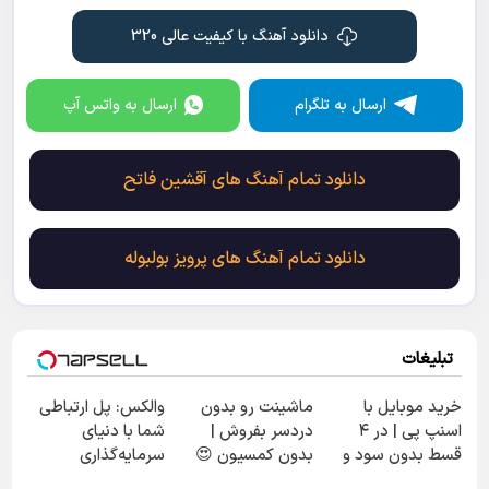
دانلود آهنگ با کیفیت عالی 320
ارسال به تلگرام
ارسال به واتس آپ
دانلود تمام آهنگ های آقشین فاتح
دانلود تمام آهنگ های پرویز بولبوله
تبلیغات
خرید موبایل با
ماشینت رو بدون
والکس: پل ارتباطی
اسنپ پی | در ۴
دردسر بفروش |
شما با دنیای
قسط بدون سود و
بدون کمسیون 😍
سرمایه‌گذاری
کارمزد!
دیجیتال