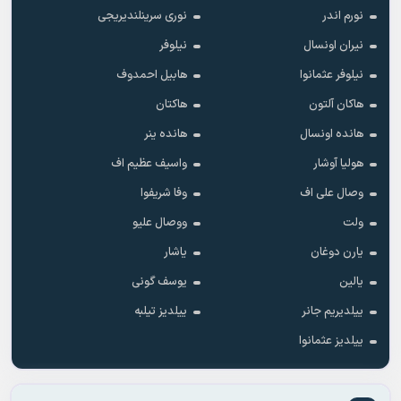
نورم اندر
نوری سرینلندیریجی
نیران اونسال
نیلوفر
نیلوفر عثمانوا
هابیل احمدوف
هاکان آلتون
هاکتان
هانده اونسال
هانده ینر
هولیا آوشار
واسیف عظیم اف
وصال علی اف
وفا شریفوا
ولت
ووصال علیو
یارن دوغان
یاشار
یالین
یوسف گونی
ییلدیریم جانر
ییلدیز تیلبه
ییلدیز عثمانوا