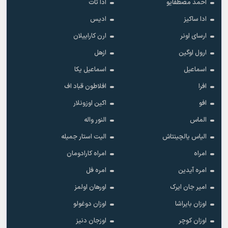
احمد مصطفایو
ادا تات
ادا ساکیز
ادیس
ارسای اونر
ارن کاراییلان
ارول اوگین
ازهل
اسماعیل
اسماعیل یکا
افرا
افلاطون قباد اف
افو
اکین اوزونلار
الماس
النور واله
الیاس یالچینتاش
الیت استار جمیله
امراه
امراه کارادومان
امره آیدین
امره فل
امیر جان ایرک
اورهان اولمز
اوزان بایراشا
اوزان دوغولو
اوزان کوچر
اوزجان دنیز