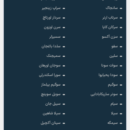
سانجاک
سراپ زینجیر
سرتاب ارنر
سردار اورتاچ
سرکان کایا
سرن اوزون
سزن آکسو
سسیزلر
سفو
سلدا باغجان
سلین
سمیجنک
سوات سونا
سوجان اورهان
سودا یحیایوا
سورا اسکندرلی
سوگیم
سوگیم ییلماز
سونر ساریکابادایی
سویل سوینچ
سیام
سیبل جان
سیلا
سیلا شاهین
سیمگه
سینان آکچیل