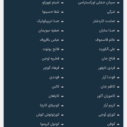
سینان ججلی اورکستراسی
شبنم تووزلو
شرگی
شفا حسینوا
صامت کاردشلر
صدا تریپکولیک
صدا سایان
صفیه سویمان
عالم قاسموف
عباس باقروف
علی آلکورت
فاتح بولوت
فتاح جان
فخریه اوجن
فردی تایفور
فرهاد گوچر
فوندا آرار
فوندی
کاظم جان
کالبن
کاموران آکور
کایاهان
کریم آراز
کوبیلای کارچا
کورای آوجی
کورتولوش کوش
کوفن
کونول کریموا