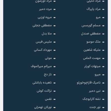
مراد ککیلی
مراد کورشون
مراد یاپراک
مرت دمیر
مرو
مروه اوزبی
مسلم گورسس
مصطفی ججلی
مصطفی صندل
ملا بدل
ملک موسو
ملیس فیس
ملیکه شاهین
مهرداد کسانی
مهمت الماس
موتی
میتهات کورلر
میرالم میرالموف
میرو
ناز دج
نامیک قاراچوخورلو
ناهیده باباشلی
نبی دمیر
نزاکت کوش
نشه کارابوجک
نفس
نور جنت
نورلان تهمزلی