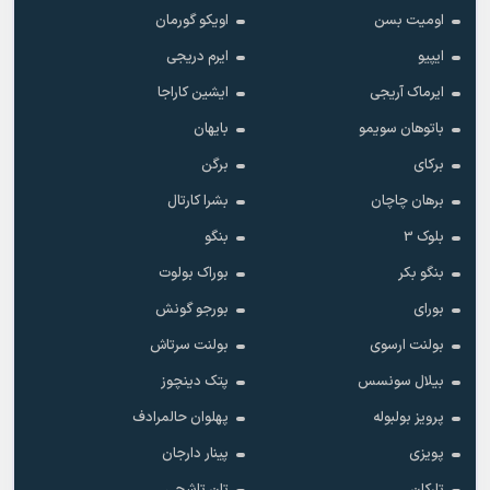
اومیت بسن
اویکو گورمان
ایپیو
ایرم دریجی
ایرماک آریجی
ایشین کاراجا
باتوهان سویمو
بایهان
برکای
برگن
برهان چاچان
بشرا کارتال
بلوک 3
بنگو
بنگو بکر
بوراک بولوت
بورای
بورجو گونش
بولنت ارسوی
بولنت سرتاش
بیلال سونسس
پتک دینچوز
پرویز بولبوله
پهلوان حالمرادف
پویزی
پینار دارجان