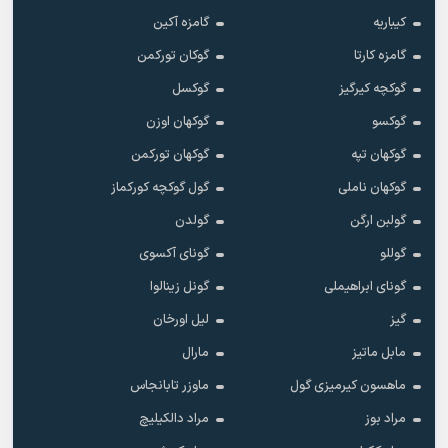
کیباریه
گامزه آکین
گامزه کارتا
گوکان تورکمن
گوکچه کیرگیز
گوکسل
گوکسو
گوکهان اوزن
گوکهان تپه
گوکهان تورکمن
گوکهان ناملی
گول گوکچه کورکماز
گولبن ارگن
گولدن
گوللو
گونای آکسوی
گونای ابراهیملی
گونل زینالوا
گیز
لیل اورخان
مابل ماتیز
مارال
ماهسون کیرمیزی گول
ماوزر تابانجاس
مراد بوز
مراد دالکیلیچ