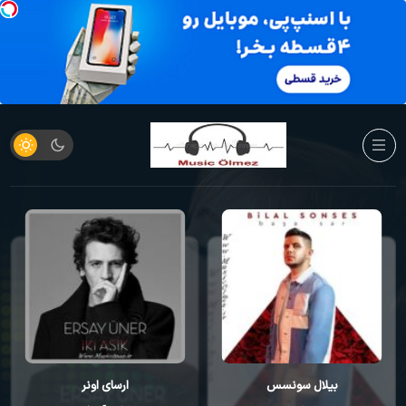
بیلال سونسس
ارسای اونر