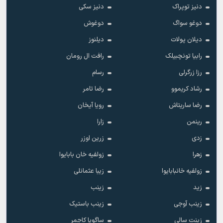
دنیز توپراک
دنیز سکی
دوغو سواگ
دوغوش
دیلان پولات
دیلنوز
رابیا تونچبیلک
رافت ال رومان
رزا زرگرلی
رسام
رشاد کریموو
رضا تامر
رضا ساریتاش
رویا آیخان
رینمن
زارا
زدی
زرین اوزر
زهرا
زولفیه خان بابایوا
زولفیه خانبابایوا
زیبا عثمانلی
زید
زینب
زینب آوجی
زینب باستیک
زینت سالی
ساگوپا کاجمر