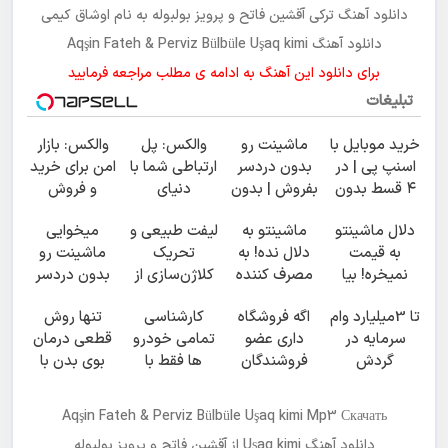
دانلود آهنگ ترکی
آقشین فاتح و پرویز بولبوله
به نام
اوشاق کیمی
دانلود آهنگ Aqşin Fateh & Perviz Bülbüle Uşaq kimi
برای دانلود این آهنگ به ادامه ی مطلب مراجعه فرمایید
تبلیغات
خرید موبایل با
ماشینت رو
والکس: پل
والکس: بازار
اسنپ پی | در
بدون دردسر
ارتباطی شما با
امن برای خرید
۴ قسط بدون
بفروش | بدون
دنیای
و فروش
سود و کارمزد!
کمسیون 😍
سرمایه‌گذاری
دارایی‌های
دلال ماشینتو
ماشینتو به
لیفت طبیعی و
میخوایی
دیجیتال
دیجیتال
به قیمت
دلال نده! به
تحریک
ماشینت رو
نمیخره! بیا
مصرف کننده
کلاژن‌سازی از
بدون دردسر
اینجا به قیمت
بفروش! بدون
داخل پوست با
بفروشی؟
تا 3میلیارد وام
اگه فروشگاه
کارشناسی
تنها روش
بفروش*فقط
پاسخ به یک
24ماه
بدون
سرمایه در
داری عضو
تمامی خودرو
قطعی درمان
خریدار واقعی*
تماس
ماندگاری ✅
کمیسیون
گردش
فروشندگان
ها فقط با
بوی بدن با
جوان شو
فروشندگان =>
دیجی پی شو
1,500,000
گارانتی عودت
فروشگاهت رو
3 میلیارد وام
تومان
وجه‼️ همین
Aqşin Fateh & Perviz Bülbüle Uşaq kimi Mp3 Скачать
ثبت کن
بگیر
الان ببین
دانلود آهنگ
Uşaq kimi
از
آقشین فاتح و پرویز بولبوله