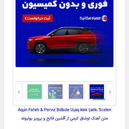
کاشت موی طبیعی با مشاوره 
›
‹
Aqşin Fateh & Perviz Bülbüle Uşaq kimi Şarkı Sözleri
متن آهنگ
اوشاق کیمی
از
آقشین فاتح و پرویز بولبوله