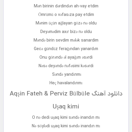
Mən birinin dərdindən ah-vay etdim
Ömrümü o vəfasıza pay etdim
Mənim üçün ağlayan gözə nə oldu
Deyəmədim axır bizə nə oldu
Məndə birin sevdim mələk sanardim
Gecə gündüz ferağından yanardım
Onu görəndə əl ayağım əsərdi
Nəsə deyəndə nəfəsimi kəsərdi
Səndə yandınmı
Heç havalandınmı
دانلود آهنگ Aqşin Fateh & Perviz Bülbüle
Uşaq kimi
O nə dedi uşaq kimi səndə inandın mı
Nə söylədi uşaq kimi səndə inandın mı