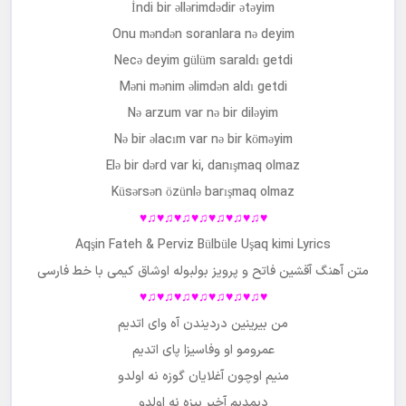
İndi bir əllərimdədir ətəyim
Onu məndən soranlara nə deyim
Necə deyim gülüm saraldı getdi
Məni mənim əlimdən aldı getdi
Nə arzum var nə bir diləyim
Nə bir əlacım var nə bir köməyim
Elə bir dərd var ki, danışmaq olmaz
Küsərsən özünlə barışmaq olmaz
♥♫♥♫♥♫♥♫♥♫♥♫♥♫♥
Aqşin Fateh & Perviz Bülbüle Uşaq kimi Lyrics
متن آهنگ
آقشین فاتح و پرویز بولبوله اوشاق کیمی با خط فارسی
♥♫♥♫♥♫♥♫♥♫♥♫♥♫♥
من بیرینین دردیندن آه وای اتدیم
عمرومو او وفاسیزا پای اتدیم
منیم اوچون آغلایان گوزه نه اولدو
دیمدیم آخیر بیزه نه اولدو