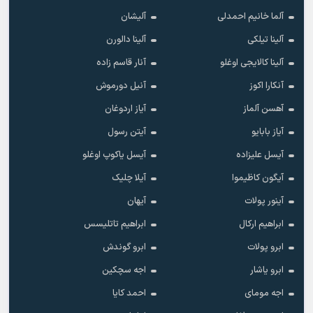
آلما خانیم احمدلی
آلیشان
آلینا تیلکی
آلینا دالورن
آلینا کالایجی اوغلو
آنار قاسم زاده
آنکارا اکوز
آنیل دورموش
آهسن آلماز
آیاز اردوغان
آیاز بابایو
آیتن رسول
آیسل علیزاده
آیسل یاکوپ اوغلو
آیگون کاظیموا
آیلا چلیک
آینور پولات
آیهان
ابراهیم ارکال
ابراهیم تاتلیسس
ابرو پولات
ابرو گوندش
ابرو یاشار
اجه سچکین
اجه مومای
احمد کایا