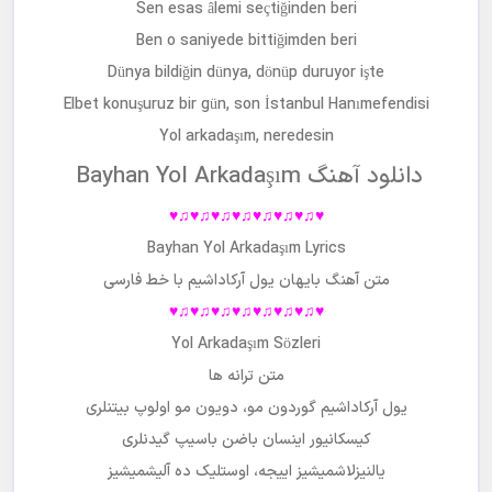
Sen esas âlemi seçtiğinden beri
Ben o saniyede bittiğimden beri
Dünya bildiğin dünya, dönüp duruyor işte
Elbet konuşuruz bir gün, son İstanbul Hanımefendisi
Yol arkadaşım, neredesin
Bayhan Yol Arkadaşım دانلود آهنگ
♥♫♥♫♥♫♥♫♥♫♥♫♥♫♥
Bayhan Yol Arkadaşım Lyrics
متن آهنگ
بایهان یول آرکاداشیم
با خط فارسی
♥♫♥♫♥♫♥♫♥♫♥♫♥♫♥
Yol Arkadaşım Sözleri
متن ترانه ها
یول آرکاداشیم گوردون مو، دویون مو اولوپ بیتنلری
کیسکانیور اینسان باضن باسیپ گیدنلری
یالنیزلاشمیشیز اییجه، اوستلیک ده آلیشمیشیز