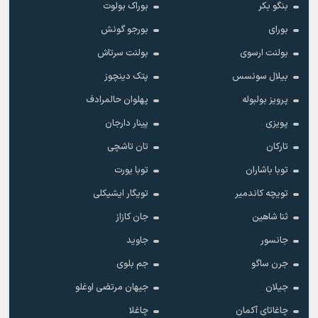
بنگو بکر
بوراک بولوت
بورای
بورجو گونش
بولنت ارسوی
بولنت سرتاش
بیلال سونسس
پتک دینچوز
پرویز بولبوله
پهلوان حالمرادف
پویزی
پینار دارجان
تارکان
تان تاشچی
توبا باشاران
توبا یورت
تویچه کاندمیر
تویگار ایشیکلی
ثنا شاهین
جان کازاز
جانسور
جاوید
جرن ساگو
جم بلوی
جیلان
جیهان مرتضی اوغلو
چاغاتای آکمان
چاغلا