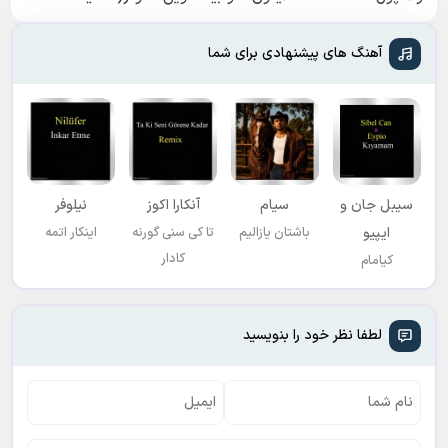
🔥
امشب)
آهنگ های پیشنهادی برای شما
سیبل جان و
سیام
آنکارا اکوز
نیلوفر
ایپیو
باشتان یازالیم
تا کی سنی گورنه
اینکار اتمه
کادار
کیامام
لطفا نظر خود را بنویسید