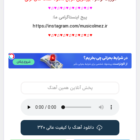
♥♫♥♫♥♫♥♫♥♫♥♫♥♫♥
پیج اینستاگرامی ما:
https://instagram.com/musicolmez.ir
♥♫♥♫♥♫♥♫♥♫♥♫♥♫♥
پخش آنلاین همین آهنگ
دانلود آهنگ با کیفیت عالی 320