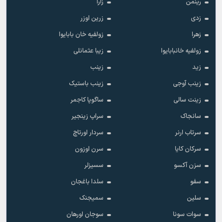
رینمن
زارا
زدی
زرین اوزر
زهرا
زولفیه خان بابایوا
زولفیه خانبابایوا
زیبا عثمانلی
زید
زینب
زینب آوجی
زینب باستیک
زینت سالی
ساگوپا کاجمر
سانجاک
سراپ زینجیر
سرتاب ارنر
سردار اورتاچ
سرکان کایا
سرن اوزون
سزن آکسو
سسیزلر
سفو
سلدا باغجان
سلین
سمیجنک
سوات سونا
سوجان اورهان