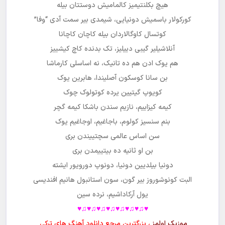
هیچ بکلنتیمیز کالمامیش دوستتان بیله
کورکولار باسمیش دونیایی، شیمدی بیر سمت آدی “وفا”
کوتسال کاوگالاردان بیله کاچان کاچانا
آنلاشیلیر گیبی دییلیز، تک بدنده کاچ کیشییز
هم یوک ادن هم ده تانیک، نه اساسلی کارماشا
بن سانا کوسکون آصليندا، هابرین یوک
کویوپ گیتیین یرده کوتولوک چوک
کیمه کیزاییم، نازیم سندن باشکا کیمه گچر
بنم سنسیز کولوم، باجاغیم، اوجاغیم یوک
سن اساس عالمی سچتییندن بری
بن او ثانیه ده بیتییمدن بری
دونیا بیلدیین دونیا، دونوپ دورویور ایشته
البت کونوشوروز بیر گون، سون استانبول هانیم افندیسی
یول آرکاداشیم، نرده سین
♥♫♥♫♥♫♥♫♥♫♥♫♥♫♥
موزیک اولمز
، بزرگترین مرجع دانلود آهنگ های ترکی