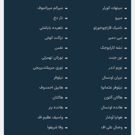
میتهات کورلر
میرالم میرالموف
میرو
ناز دج
نامیک قاراچوخورلو
ناهیده باباشلی
نبی دمیر
نزاکت کوش
نشه کارابوجک
نفس
نور جنت
نورلان تهمزلی
نورم اندر
نوری سرینلندیریجی
نیران اونسال
نیلوفر
نیلوفر عثمانوا
هابیل احمدوف
هاکان آلتون
هاکتان
هانده اونسال
هانده ینر
هولیا آوشار
واسیف عظیم اف
وصال علی اف
وفا شریفوا