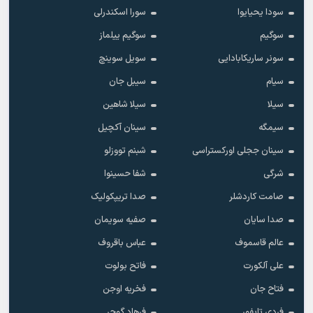
سودا یحیایوا
سورا اسکندرلی
سوگیم
سوگیم ییلماز
سونر ساریکابادایی
سویل سوینچ
سیام
سیبل جان
سیلا
سیلا شاهین
سیمگه
سینان آکچیل
سینان ججلی اورکستراسی
شبنم تووزلو
شرگی
شفا حسینوا
صامت کاردشلر
صدا تریپکولیک
صدا سایان
صفیه سویمان
عالم قاسموف
عباس باقروف
علی آلکورت
فاتح بولوت
فتاح جان
فخریه اوجن
فردی تایفور
فرهاد گوچر