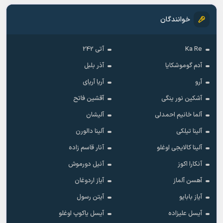
خوانندگان
Ka Re
آتی 242
آدم گوموشکایا
آذر بلبل
آرو
آریا آریای
آشکین نور ینگی
آقشین فاتح
آلما خانیم احمدلی
آلیشان
آلینا تیلکی
آلینا دالورن
آلینا کالایجی اوغلو
آنار قاسم زاده
آنکارا اکوز
آنیل دورموش
آهسن آلماز
آیاز اردوغان
آیاز بابایو
آیتن رسول
آیسل علیزاده
آیسل یاکوپ اوغلو