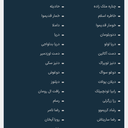
چناره ملک زاده
حادیثه
خاطره اسلام
خمار قدیموا
خومار قدیموا
داملا
ددوبلومان
دریا
دریا اولو
دریا بداواجی
دمت آکالین
دمت اوزدمیر
دنیز توپراک
دنیز سکی
دوغو سواگ
دوغوش
دیلان پولات
دیلنوز
رابیا تونچبیلک
رافت ال رومان
رزا زرگرلی
رسام
رشاد کریموو
رضا تامر
رضا ساریتاش
رویا آیخان