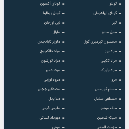
گوللو
گونای آکسوی
گونای ابراهیملی
گونل زینالوا
گیز
لیل اورخان
مابل ماتیز
مارال
ماهسون کیرمیزی گول
ماوزر تابانجاس
مراد بوز
مراد دالکیلیچ
مراد ککیلی
مراد کورشون
مراد یاپراک
مرت دمیر
مرو
مروه اوزبی
مسلم گورسس
مصطفی ججلی
مصطفی صندل
ملا بدل
ملک موسو
ملیس فیس
ملیکه شاهین
مهرداد کسانی
مهمت الماس
موتی