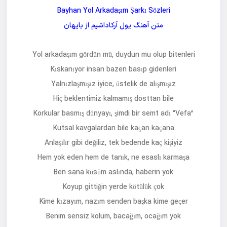
Bayhan Yol Arkadaşım Şarkı Sözleri
متن آهنگ
یول آرکاداشیم
از
بایهان
Yol arkadaşım gördün mü, duydun mu olup bitenleri
Kıskanıyor insan bazen basıp gidenleri
Yalnızlaşmışız iyice, üstelik de alışmışız
Hiç beklentimiz kalmamış dosttan bile
Korkular basmış dünyayı, şimdi bir semt adı “Vefa”
Kutsal kavgalardan bile kaçan kaçana
Anlaşılır gibi değiliz, tek bedende kaç kişiyiz
Hem yok eden hem de tanık, ne esaslı karmaşa
Ben sana küsüm aslında, haberin yok
Koyup gittiğin yerde kötülük çok
Kime kızayım, nazım senden başka kime geçer
Benim sensiz kolum, bacağım, ocağım yok