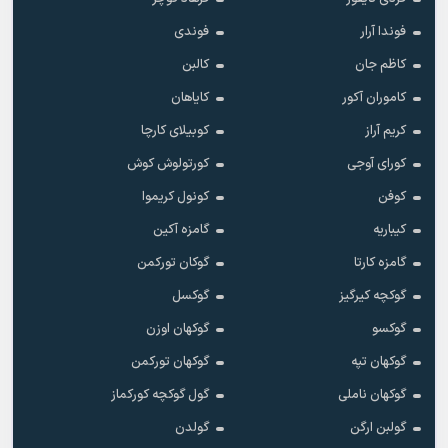
فوندا آرار
فوندی
کاظم جان
کالبن
کاموران آکور
کایاهان
کریم آراز
کوبیلای کارچا
کورای آوجی
کورتولوش کوش
کوفن
کونول کریموا
کیباریه
گامزه آکین
گامزه کارتا
گوکان تورکمن
گوکچه کیرگیز
گوکسل
گوکسو
گوکهان اوزن
گوکهان تپه
گوکهان تورکمن
گوکهان ناملی
گول گوکچه کورکماز
گولبن ارگن
گولدن