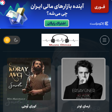
کورای آوجی
احمد مصطفایو