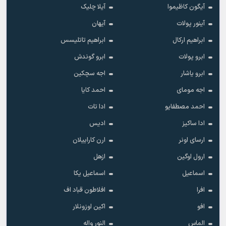
آیگون کاظیموا
آیلا چلیک
آینور پولات
آیهان
ابراهیم ارکال
ابراهیم تاتلیسس
ابرو پولات
ابرو گوندش
ابرو یاشار
اجه سچکین
اجه مومای
احمد کایا
احمد مصطفایو
ادا تات
ادا ساکیز
ادیس
ارسای اونر
ارن کاراییلان
ارول اوگین
ازهل
اسماعیل
اسماعیل یکا
افرا
افلاطون قباد اف
افو
اکین اوزونلار
الماس
النور واله