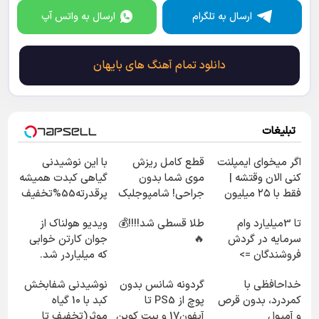
ارسال به تلگرام
ارسال به واتس آپ
دانلود تمام آهنگ های بایهان
تبلیغات
اگر میخوای ایمپلنت
قطع کامل ریزش
با این نوشیدنی
کنی الان وقتشه |
موی شما بدون
گیاهی کبدت همیشه
فقط با ۲۵ میلیون
جراحی! شامپوجلبک
پرقدرته55%تخفیف
تومان!!!
تضمین کیفیت
تا 3میلیارد وام
طلا قسطی شد!!!!💰
ویدیو هولناک از
سرمایه در گردش
🔥
جوان کارتن خوابی
فروشندگان =>
که میلیاردر شد.
فروشگاهت رو ثبت
آموزش رایگان
خداحافظی با
گردونه شانس بدون
نوشیدنی شفابخش
کن
کمردرد، بدون قرص
پوچ از PS5 تا
کبد با 10 گیاه
و آمپول
آیفون17 و بیت کوین
موثر(تخفیف تا