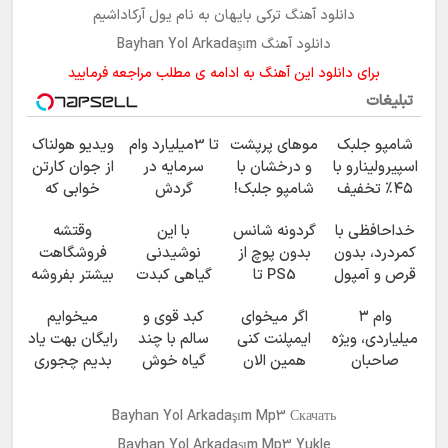
دانلود آهنگ ترکی
بایهان
به نام
یول آرکاداشیم
دانلود آهنگ Bayhan Yol Arkadaşım
برای دانلود این آهنگ به ادامه ی مطلب مراجعه فرمایید
تبلیغات
شامپو جلبک
موهای پرپشت
تا 3میلیارد وام
ویدیو هولناک
اسپیرولینارو با
و درخشان با
سرمایه در
از جوان کارتن
۴۵٪ تخفیف
شامپو جلبک!
گردش
خوابی که
به موهات
فروشندگان =>
میلیاردر شد.
خداحافظی با
گردونه شانس
با این
وقتشه
هدیه بده
فروشگاهت رو
آموزش رایگان
کمردرد، بدون
بدون پوچ از
نوشیدنی
فروشگاهت
ثبت کن
قرص و آمپول
PS5 تا
گیاهی کبدت
بیشتر بفروشه
آیفون17 و بیت
همیشه
( همین الان
وام ۳
اگر میخوای
کبد قوی و
میخوایم
کوین 🔥
پرقدرته55%تخفیف
ثبت نام کن )
میلیاردی، ویژه
ایمپلنت کنی
سالم با چند
رایگان بهت یاد
صاحبان
همین الان
گیاه خوش
بدیم چجوری
فروشگاه‌های
وقتشه | فقط با
طعم
پولدارشی! باور
آنلاین و
۲۵ میلیون
نداری
Bayhan Yol Arkadaşım Mp3 Скачать
حضوری
تومان!!!
امتحانش
Bayhan Yol Arkadaşım Mp3 Yukle