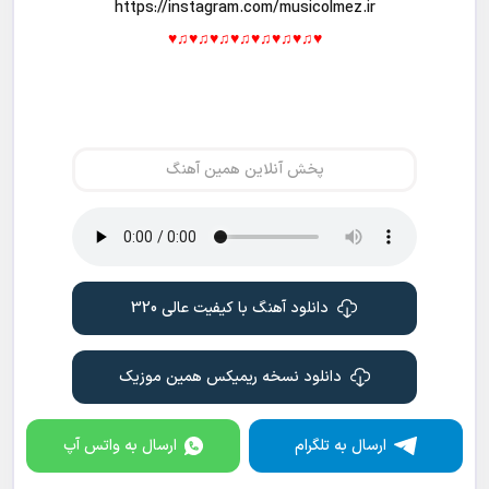
https://instagram.com/musicolmez.ir
♥♫♥♫♥♫♥♫♥♫♥♫♥♫♥
پخش آنلاین همین آهنگ
دانلود آهنگ با کیفیت عالی 320
دانلود نسخه ریمیکس همین موزیک
ارسال به تلگرام
ارسال به واتس آپ