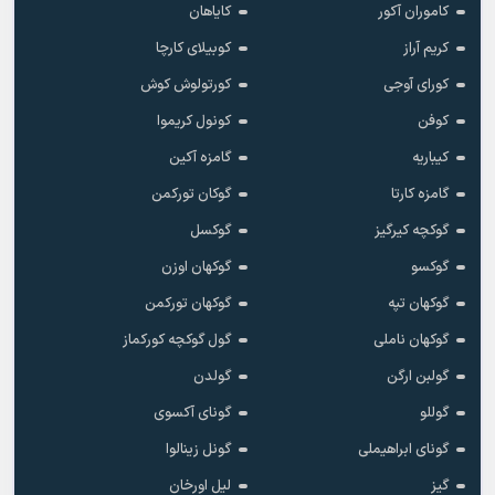
کاموران آکور
کایاهان
کریم آراز
کوبیلای کارچا
کورای آوجی
کورتولوش کوش
کوفن
کونول کریموا
کیباریه
گامزه آکین
گامزه کارتا
گوکان تورکمن
گوکچه کیرگیز
گوکسل
گوکسو
گوکهان اوزن
گوکهان تپه
گوکهان تورکمن
گوکهان ناملی
گول گوکچه کورکماز
گولبن ارگن
گولدن
گوللو
گونای آکسوی
گونای ابراهیملی
گونل زینالوا
گیز
لیل اورخان