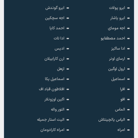
ابرو پولات
ابرو گوندش
ابرو یاشار
اجه سچکین
اجه مومای
احمد کایا
احمد مصطفایو
ادا تات
ادا ساکیز
ادیس
ارسای اونر
ارن کاراییلان
ارول اوگین
ازهل
اسماعیل
اسماعیل یکا
افرا
افلاطون قباد اف
افو
اکین اوزونلار
الماس
النور واله
الیاس یالچینتاش
الیت استار جمیله
امراه
امراه کارادومان