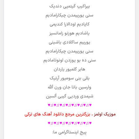
بیراکیپ گیتمیی دندیک
سنی یورییمدن چیکارامادیم
کاپادیم اودالارا کندیمی
یاشادیم هوزنو زامانسیز
یورییم ساکلادی یاشینی
سنی یورییمدن چیکارامادیم
سنی ده بو یوزدن اونوتامادیم
هابر گلمیور یاردان
بللی بنی سومیور آرتیک
وارسین بانا جان ورن آلله
شیمدی وردیی گیبی آلسین
♥♫♥♫♥♫♥♫♥♫♥♫♥♫♥
موزیک اولمز
، بزرگترین مرجع دانلود آهنگ های ترکی
♥♫♥♫♥♫♥♫♥♫♥♫♥♫♥
پیج اینستاگرامی ما: