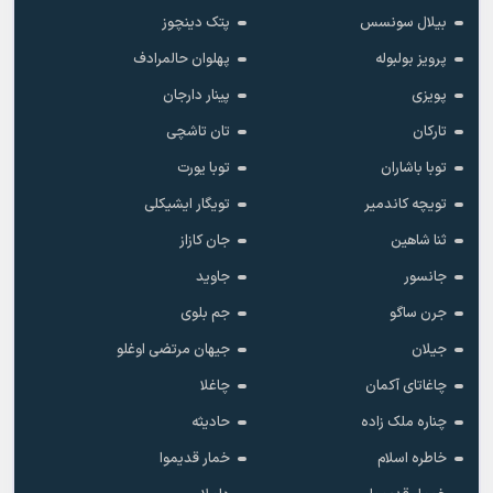
بیلال سونسس
پتک دینچوز
پرویز بولبوله
پهلوان حالمرادف
پویزی
پینار دارجان
تارکان
تان تاشچی
توبا باشاران
توبا یورت
تویچه کاندمیر
تویگار ایشیکلی
ثنا شاهین
جان کازاز
جانسور
جاوید
جرن ساگو
جم بلوی
جیلان
جیهان مرتضی اوغلو
چاغاتای آکمان
چاغلا
چناره ملک زاده
حادیثه
خاطره اسلام
خمار قدیموا