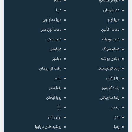
خومار قدیموا
داملا
ددوبلومان
دریا
دریا اولو
دریا بداواجی
دمت آکالین
دمت اوزدمیر
دنیز توپراک
دنیز سکی
دوغو سواگ
دوغوش
دیلان پولات
دیلنوز
رابیا تونچبیلک
رافت ال رومان
رزا زرگرلی
رسام
رشاد کریموو
رضا تامر
رضا ساریتاش
رویا آیخان
رینمن
زارا
زدی
زرین اوزر
زهرا
زولفیه خان بابایوا