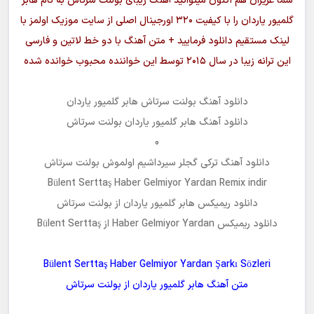
شما عزیزان هم اکنون میتوانید آهنگ زیبای
بولنت سرتاش
به نام
هابر
گلمیور یاردان
را با کیفیت ۳۲۰ اورجینال اصلی از سایت موزیک اولمز با
لینک مستقیم دانلود فرمایید + متن آهنگ با دو خط لاتین و فارسی
این ترانه زیبا در سال ۲۰۱٥ توسط این خواننده محبوب خوانده شده
دانلود آهنگ
بولنت سرتاش هابر گلمیور یاردان
دانلود آهنگ
هابر گلمیور یاردان
بولنت سرتاش
0
دانلود آهنگ ترکی گجلر سیرداشیم اولموش بولنت سرتاش
Bülent Serttaş Haber Gelmiyor Yardan Remix indir
دانلود ریمیکس هابر گلمیور یاردان از بولنت سرتاش
دانلود ریمیکس
Haber Gelmiyor Yardan از Bülent Serttaş
Bülent Serttaş Haber Gelmiyor Yardan Şarkı Sözleri
متن آهنگ
هابر گلمیور یاردان
از
بولنت سرتاش