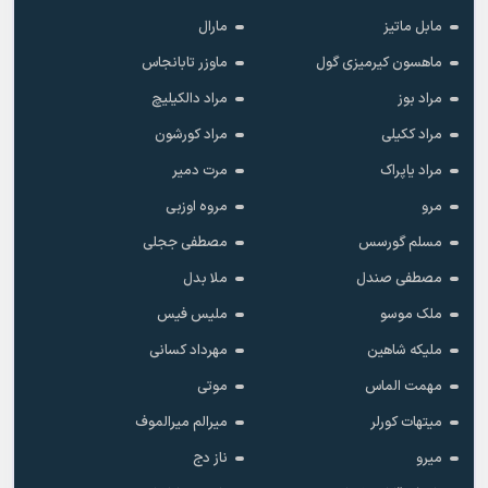
مابل ماتیز
مارال
ماهسون کیرمیزی گول
ماوزر تابانجاس
مراد بوز
مراد دالکیلیچ
مراد ککیلی
مراد کورشون
مراد یاپراک
مرت دمیر
مرو
مروه اوزبی
مسلم گورسس
مصطفی ججلی
مصطفی صندل
ملا بدل
ملک موسو
ملیس فیس
ملیکه شاهین
مهرداد کسانی
مهمت الماس
موتی
میتهات کورلر
میرالم میرالموف
میرو
ناز دج