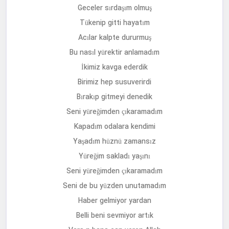
Geceler sırdaşım olmuş
Tükenip gitti hayatım
Acılar kalpte dururmuş
Bu nasıl yürektir anlamadım
İkimiz kavga ederdik
Birimiz hep susuverirdi
Bırakıp gitmeyi denedik
Seni yüreğimden çıkaramadım
Kapadım odalara kendimi
Yaşadım hüznü zamansız
Yüreğim sakladı yaşını
Seni yüreğimden çıkaramadım
Seni de bu yüzden unutamadım
Haber gelmiyor yardan
Belli beni sevmiyor artık