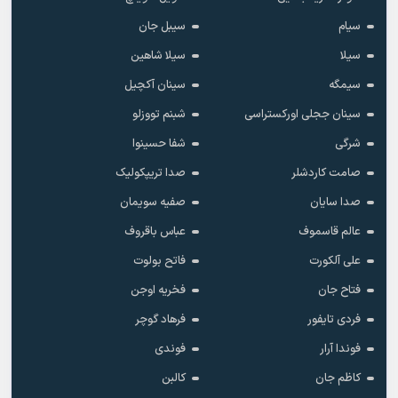
سیام
سیبل جان
سیلا
سیلا شاهین
سیمگه
سینان آکچیل
سینان ججلی اورکستراسی
شبنم تووزلو
شرگی
شفا حسینوا
صامت کاردشلر
صدا تریپکولیک
صدا سایان
صفیه سویمان
عالم قاسموف
عباس باقروف
علی آلکورت
فاتح بولوت
فتاح جان
فخریه اوجن
فردی تایفور
فرهاد گوچر
فوندا آرار
فوندی
کاظم جان
کالبن