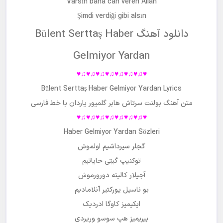
Varsın bana can veren Allah
Şimdi verdiği gibi alsın
دانلود آهنگ Bülent Serttaş Haber
Gelmiyor Yardan
♥♫♥♫♥♫♥♫♥♫♥♫♥♫♥
Bülent Serttaş Haber Gelmiyor Yardan Lyrics
متن آهنگ
بولنت سرتاش هابر گلمیور یاردان با خط فارسی
♥♫♥♫♥♫♥♫♥♫♥♫♥♫♥
Haber Gelmiyor Yardan Sözleri
گجلر سیرداشیم اولموش
توکنیپ گیتی حایاتیم
آجیلار کالپته دورورموش
بو ناسیل یورکتیر آنلامادیم
ایکیمیز کاوگا ادردیک
بیریمیز هپ سوسو وریردی