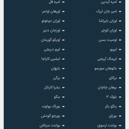
امره آیدین
امره فل
امیر جان ایرک
اورهان اولمز
اوزان بایراشا
اوزان دوغولو
اوزان کوچر
اوزجان دنیز
اومیت بسن
اویکو گورمان
ایپیو
ایرم دریجی
ایرماک آریجی
ایشین کاراجا
باتوهان سویمو
بایهان
برکای
برگن
برهان چاچان
بشرا کارتال
بلوک 3
بنگو
بنگو بکر
بوراک بولوت
بورای
بورجو گونش
بولنت ارسوی
بولنت سرتاش