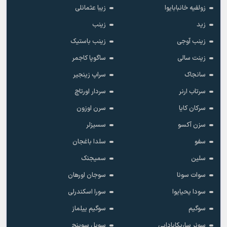
زولفیه خانبابایوا
زیبا عثمانلی
زید
زینب
زینب آوجی
زینب باستیک
زینت سالی
ساگوپا کاجمر
سانجاک
سراپ زینجیر
سرتاب ارنر
سردار اورتاچ
سرکان کایا
سرن اوزون
سزن آکسو
سسیزلر
سفو
سلدا باغجان
سلین
سمیجنک
سوات سونا
سوجان اورهان
سودا یحیایوا
سورا اسکندرلی
سوگیم
سوگیم ییلماز
سونر ساریکابادایی
سویل سوینچ