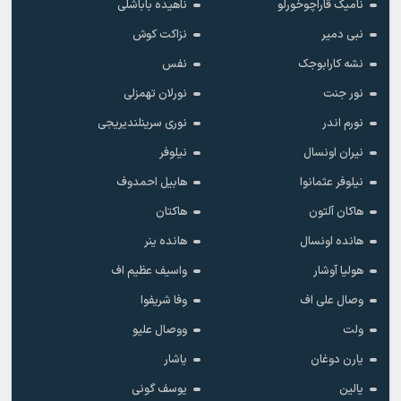
نامیک قاراچوخورلو
ناهیده باباشلی
نبی دمیر
نزاکت کوش
نشه کارابوجک
نفس
نور جنت
نورلان تهمزلی
نورم اندر
نوری سرینلندیریجی
نیران اونسال
نیلوفر
نیلوفر عثمانوا
هابیل احمدوف
هاکان آلتون
هاکتان
هانده اونسال
هانده ینر
هولیا آوشار
واسیف عظیم اف
وصال علی اف
وفا شریفوا
ولت
ووصال علیو
یارن دوغان
یاشار
یالین
یوسف گونی