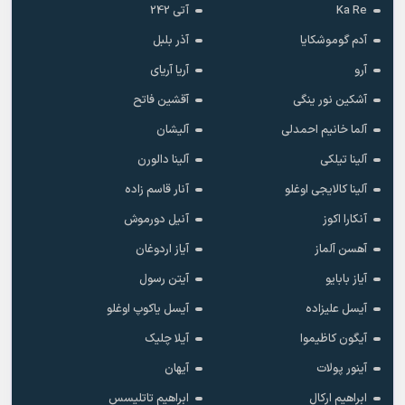
Ka Re
آتی 242
آدم گوموشکایا
آذر بلبل
آرو
آریا آریای
آشکین نور ینگی
آقشین فاتح
آلما خانیم احمدلی
آلیشان
آلینا تیلکی
آلینا دالورن
آلینا کالایجی اوغلو
آنار قاسم زاده
آنکارا اکوز
آنیل دورموش
آهسن آلماز
آیاز اردوغان
آیاز بابایو
آیتن رسول
آیسل علیزاده
آیسل یاکوپ اوغلو
آیگون کاظیموا
آیلا چلیک
آینور پولات
آیهان
ابراهیم ارکال
ابراهیم تاتلیسس