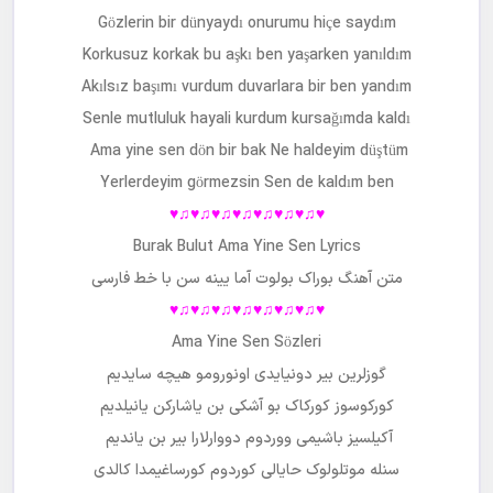
Gözlerin bir dünyaydı onurumu hiçe saydım
Korkusuz korkak bu aşkı ben yaşarken yanıldım
Akılsız başımı vurdum duvarlara bir ben yandım
Senle mutluluk hayali kurdum kursağımda kaldı
Ama yine sen dön bir bak Ne haldeyim düştüm
Yerlerdeyim görmezsin Sen de kaldım ben
♥♫♥♫♥♫♥♫♥♫♥♫♥♫♥
Burak Bulut Ama Yine Sen Lyrics
متن آهنگ
بوراک بولوت آما یینه سن
با خط فارسی
♥♫♥♫♥♫♥♫♥♫♥♫♥♫♥
Ama Yine Sen Sözleri
گوزلرین بیر دونیایدی اونورومو هیچه سایدیم
کورکوسوز کورکاک بو آشکی بن یاشارکن یانیلدیم
آکیلسیز باشیمی ووردوم دووارلارا بیر بن یاندیم
سنله موتلولوک حایالی کوردوم کورساغیمدا کالدی