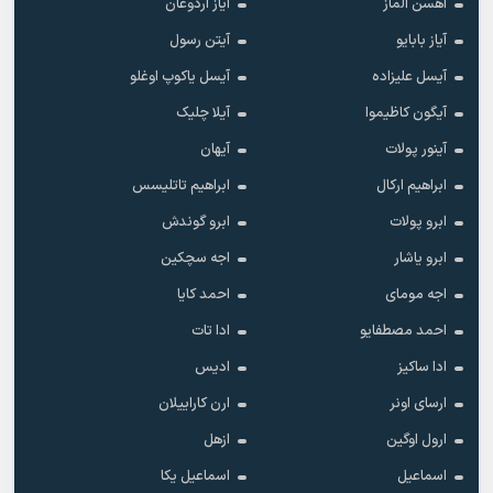
آهسن آلماز
آیاز اردوغان
آیاز بابایو
آیتن رسول
آیسل علیزاده
آیسل یاکوپ اوغلو
آیگون کاظیموا
آیلا چلیک
آینور پولات
آیهان
ابراهیم ارکال
ابراهیم تاتلیسس
ابرو پولات
ابرو گوندش
ابرو یاشار
اجه سچکین
اجه مومای
احمد کایا
احمد مصطفایو
ادا تات
ادا ساکیز
ادیس
ارسای اونر
ارن کاراییلان
ارول اوگین
ازهل
اسماعیل
اسماعیل یکا