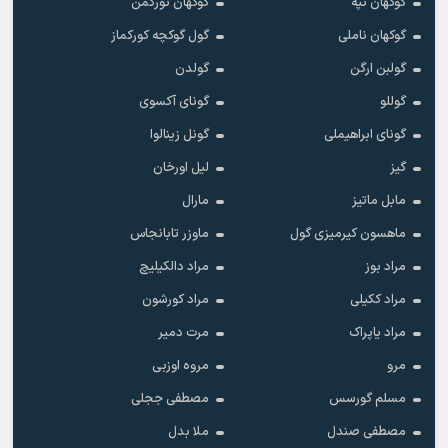
گوکهان تپه
گوکهان تورکمن
گوکهان ناملی
گول گوکچه کورکماز
گولبن ارگن
گولدن
گوللو
گونای آکسوی
گونای ابراهیملی
گونل زینالوا
گیز
لیل اورخان
مابل ماتیز
مارال
ماهسون کیرمیزی گول
ماوزر تابانجاس
مراد بوز
مراد دالکیلیچ
مراد ککیلی
مراد کورشون
مراد یاپراک
مرت دمیر
مرو
مروه اوزبی
مسلم گورسس
مصطفی ججلی
مصطفی صندل
ملا بدل