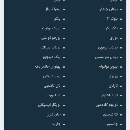
برهان چاچان
بشرا کارتال
بلوک 3
بنگو
بنگو بکر
بوراک بولوت
بورای
بورجو گونش
بولنت ارسوی
بولنت سرتاش
بیلال سونسس
پتک دینچوز
پرویز بولبوله
پهلوان حالمرادف
پویزی
پینار دارجان
تارکان
تان تاشچی
توبا باشاران
توبا یورت
تویچه کاندمیر
تویگار ایشیکلی
ثنا شاهین
جان کازاز
جانسور
جاوید