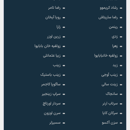
رشاد کریموو
رضا تامر
رضا ساریتاش
رویا آیخان
رینمن
زارا
زدی
زرین اوزر
زهرا
زولفیه خان بابایوا
زولفیه خانبابایوا
زیبا عثمانلی
زید
زینب
زینب آوجی
زینب باستیک
زینت سالی
ساگوپا کاجمر
سانجاک
سراپ زینجیر
سرتاب ارنر
سردار اورتاچ
سرکان کایا
سرن اوزون
سزن آکسو
سسیزلر