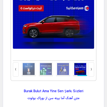
کاشت مو
›
‹
Burak Bulut Ama Yine Sen Şarkı Sözleri
متن آهنگ
آما یینه سن
از
بوراک بولوت