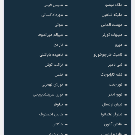
ملک موسو
ملیس فیس
ملیکه شاهین
مهرداد کسانی
مهمت الماس
موتی
میتهات کورلر
میرالم میرالموف
میرو
ناز دج
نامیک قاراچوخورلو
ناهیده باباشلی
نبی دمیر
نزاکت کوش
نشه کارابوجک
نفس
نور جنت
نورلان تهمزلی
نورم اندر
نوری سرینلندیریجی
نیران اونسال
نیلوفر
نیلوفر عثمانوا
هابیل احمدوف
هاکان آلتون
هاکتان
هانده اونسال
هانده ینر