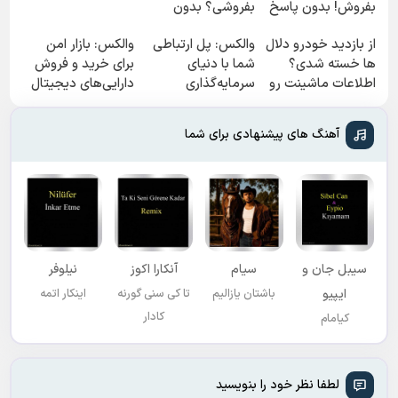
بفروش! بدون پاسخ
بفروشی؟ بدون
به یک تماس
کمیسیون
از بازدید خودرو دلال
والکس: پل ارتباطی
والکس: بازار امن
ها خسته شدی؟
شما با دنیای
برای خرید و فروش
اطلاعات ماشینت رو
سرمایه‌گذاری
دارایی‌های دیجیتال
اینجا ثبت کن
دیجیتال
آهنگ های پیشنهادی برای شما
سیبل جان و
سیام
آنکارا اکوز
نیلوفر
ایپیو
باشتان یازالیم
تا کی سنی گورنه
اینکار اتمه
کادار
کیامام
لطفا نظر خود را بنویسید