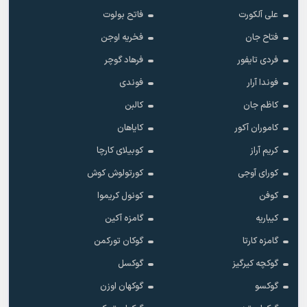
علی آلکورت
فاتح بولوت
فتاح جان
فخریه اوجن
فردی تایفور
فرهاد گوچر
فوندا آرار
فوندی
کاظم جان
کالبن
کاموران آکور
کایاهان
کریم آراز
کوبیلای کارچا
کورای آوجی
کورتولوش کوش
کوفن
کونول کریموا
کیباریه
گامزه آکین
گامزه کارتا
گوکان تورکمن
گوکچه کیرگیز
گوکسل
گوکسو
گوکهان اوزن