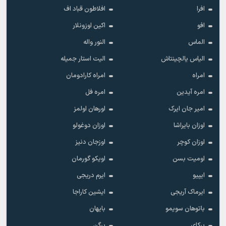
افرا
افلاطون قباد اف
افو
اکین اوزونلار
الماس
النور واله
الیاس یالچینتاش
الیت استار جمیله
امراه
امراه کارادومان
امره آیدین
امره فل
امیر جان ایرک
اورهان اولمز
اوزان بایراشا
اوزان دوغولو
اوزان کوچر
اوزجان دنیز
اومیت بسن
اویکو گورمان
ایپیو
ایرم دریجی
ایرماک آریجی
ایشین کاراجا
باتوهان سویمو
بایهان
برکای
برگن