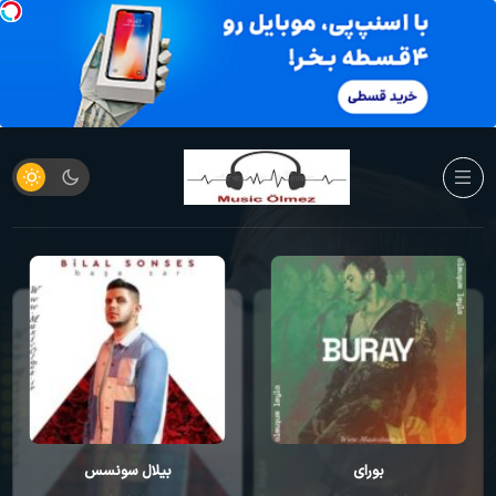
بیلال سونسس
ارسای اونر