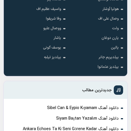
هولیا آوشار
واسیف عظیم اف
وصال علی اف
وفا شریفوا
ولت
ووصال علیو
یارن دوغان
یاشار
یالین
یوسف گونی
ییلدیریم جانر
ییلدیز تیلبه
ییلدیز عثمانوا
جدیدترین مطالب
دانلود آهنگ Sibel Can & Eypio Kıyamam
دانلود آهنگ Siyam Baştan Yazalım
دانلود آهنگ Ankara Echoes Ta Ki Seni Görene Kadar