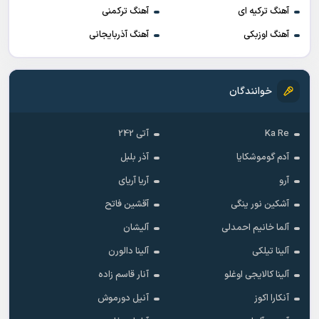
آهنگ ترکیه ای
آهنگ ترکمنی
آهنگ اوزبکی
آهنگ آذربایجانی
خوانندگان
Ka Re
آتی 242
آدم گوموشکایا
آذر بلبل
آرو
آریا آریای
آشکین نور ینگی
آقشین فاتح
آلما خانیم احمدلی
آلیشان
آلینا تیلکی
آلینا دالورن
آلینا کالایجی اوغلو
آنار قاسم زاده
آنکارا اکوز
آنیل دورموش