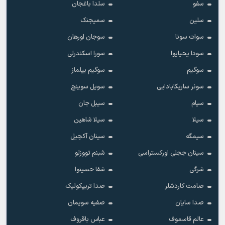
سفو
سلدا باغجان
سلین
سمیجنک
سوات سونا
سوجان اورهان
سودا یحیایوا
سورا اسکندرلی
سوگیم
سوگیم ییلماز
سونر ساریکابادایی
سویل سوینچ
سیام
سیبل جان
سیلا
سیلا شاهین
سیمگه
سینان آکچیل
سینان ججلی اورکستراسی
شبنم تووزلو
شرگی
شفا حسینوا
صامت کاردشلر
صدا تریپکولیک
صدا سایان
صفیه سویمان
عالم قاسموف
عباس باقروف