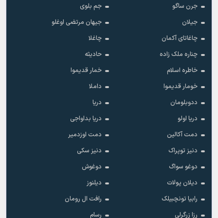
جرن ساگو
جم بلوی
جیلان
جیهان مرتضی اوغلو
چاغاتای آکمان
چاغلا
چناره ملک زاده
حادیثه
خاطره اسلام
خمار قدیموا
خومار قدیموا
داملا
ددوبلومان
دریا
دریا اولو
دریا بداواجی
دمت آکالین
دمت اوزدمیر
دنیز توپراک
دنیز سکی
دوغو سواگ
دوغوش
دیلان پولات
دیلنوز
رابیا تونچبیلک
رافت ال رومان
رزا زرگرلی
رسام