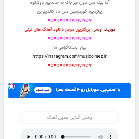
آما یینه سن دون بیر باک نه حالدییم دوشتوم
یرلردییم گورمزسین سن ده کالدیم بن
♥♫♥♫♥♫♥♫♥♫♥♫♥♫♥
موزیک اولمز
، بزرگترین مرجع دانلود آهنگ های ترکی
♥♫♥♫♥♫♥♫♥♫♥♫♥♫♥
پیج اینستاگرامی ما:
https://instagram.com/musicolmez.ir
♥♫♥♫♥♫♥♫♥♫♥♫♥♫♥
پخش آنلاین همین آهنگ