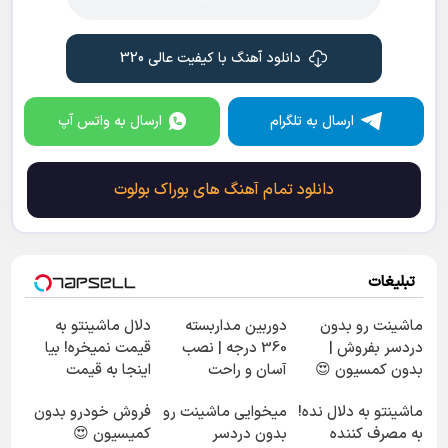
دانلود آهنگ با کیفیت عالی 320
ارسال به تلگرام
ارسال به واتس آپ
دانلود تمام آهنگ های بوراک بولوت
تبلیغات
ماشینت رو بدون
دوربین مداربسته
دلال ماشینتو به
دردسر بفروش |
360 درجه | نصب
قیمت نمیخره! بیا
بدون کمسیون 😍
آسان و راحت
اینجا به قیمت
بفروش*فقط خریدار
ماشینتو به دلال نده!
میخوایی ماشینت رو
فروش خودرو بدون
واقعی*
به مصرف کننده
بدون دردسر
کمیسیون 😍