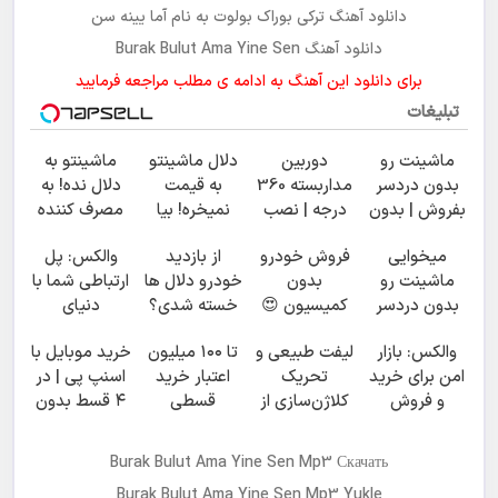
دانلود آهنگ ترکی
بوراک بولوت
به نام
آما یینه سن
دانلود آهنگ Burak Bulut Ama Yine Sen
برای دانلود این آهنگ به ادامه ی مطلب مراجعه فرمایید
تبلیغات
ماشینت رو
دوربین
دلال ماشینتو
ماشینتو به
بدون دردسر
مداربسته 360
به قیمت
دلال نده! به
بفروش | بدون
درجه | نصب
نمیخره! بیا
مصرف کننده
کمسیون 😍
آسان و راحت
اینجا به قیمت
بفروش! بدون
میخوایی
فروش خودرو
از بازدید
والکس: پل
بفروش*فقط
پاسخ به یک
ماشینت رو
بدون
خودرو دلال ها
ارتباطی شما با
خریدار واقعی*
تماس
بدون دردسر
کمیسیون 😍
خسته شدی؟
دنیای
بفروشی؟
اطلاعات
سرمایه‌گذاری
والکس: بازار
لیفت طبیعی و
تا ۱۰۰ میلیون
خرید موبایل با
بدون
ماشینت رو
دیجیتال
امن برای خرید
تحریک
اعتبار خرید
اسنپ پی | در
کمیسیون
اینجا ثبت کن
و فروش
کلاژن‌سازی از
قسطی
۴ قسط بدون
دارایی‌های
داخل پوست با
سود و کارمزد!
دیجیتال
24ماه
Burak Bulut Ama Yine Sen Mp3 Скачать
ماندگاری ✅
Burak Bulut Ama Yine Sen Mp3 Yukle