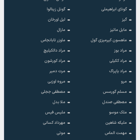
گونای ابراهیملی
گونل زینالوا
گیز
لیل اورخان
مابل ماتیز
مارال
ماهسون کیرمیزی گول
ماوزر تابانجاس
مراد بوز
مراد دالکیلیچ
مراد ککیلی
مراد کورشون
مراد یاپراک
مرت دمیر
مرو
مروه اوزبی
مسلم گورسس
مصطفی ججلی
مصطفی صندل
ملا بدل
ملک موسو
ملیس فیس
ملیکه شاهین
مهرداد کسانی
مهمت الماس
موتی