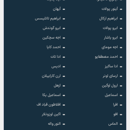
آینور پولات
آیهان
ابراهیم ارکال
ابراهیم تاتلیسس
ابرو پولات
ابرو گوندش
ابرو یاشار
اجه سچکین
اجه مومای
احمد کایا
احمد مصطفایو
ادا تات
ادا ساکیز
ادیس
ارسای اونر
ارن کاراییلان
ارول اوگین
ازهل
اسماعیل
اسماعیل یکا
افرا
افلاطون قباد اف
افو
اکین اوزونلار
الماس
النور واله