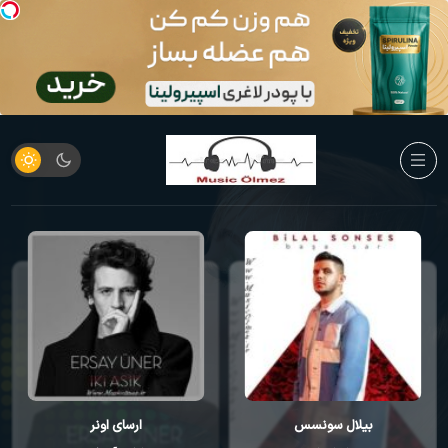
بیلال سونسس
ارسای اونر