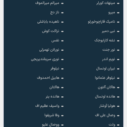
میتهات کورلر
میرالم میرالموف
میرو
ناز دج
نامیک قاراچوخورلو
ناهیده باباشلی
نبی دمیر
نزاکت کوش
نشه کارابوجک
نفس
نور جنت
نورلان تهمزلی
نورم اندر
نوری سرینلندیریجی
نیران اونسال
نیلوفر
نیلوفر عثمانوا
هابیل احمدوف
هاکان آلتون
هاکتان
هانده اونسال
هانده ینر
هولیا آوشار
واسیف عظیم اف
وصال علی اف
وفا شریفوا
ولت
ووصال علیو