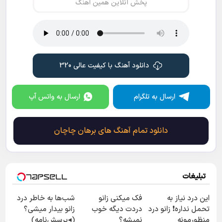
پخش آنلاین همین آهنگ
دانلود آهنگ با کیفیت عالی 320
ارسال به تلگرام
ارسال به واتس آپ
دانلود تمام آهنگ های برهان چاچان
تبلیغات
این درد نیاز به
فک میکنی زانو
شب‌ها به خاطر درد
تحمل نداره❗ زانو درد
دردت دیگه خوب
زانو بیدار میشی؟
منظورمونه
نمیشه؟
(◂پرسش‌نامه)