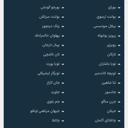
بورای
بورجو گونش
بولنت ارسوی
بولنت سرتاش
بیلال سونسس
پتک دینچوز
پرویز بولبوله
پهلوان حالمرادف
پویزی
پینار دارجان
تارکان
تان تاشچی
توبا باشاران
توبا یورت
تویچه کاندمیر
تویگار ایشیکلی
ثنا شاهین
جان کازاز
جانسور
جاوید
جرن ساگو
جم بلوی
جیلان
جیهان مرتضی اوغلو
چاغاتای آکمان
چاغلا