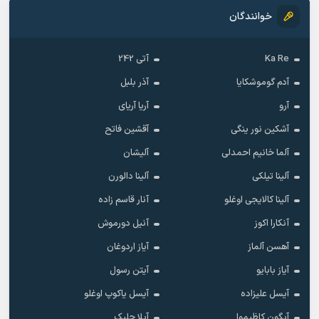
خوانندگان
Ka Re
آتی 242
آدم گوموشکایا
آذر بلبل
آرو
آریا آریای
آشکین نور ینگی
آقشین فاتح
آلما خانیم احمدلی
آلیشان
آلینا تیلکی
آلینا دالورن
آلینا کالایجی اوغلو
آنار قاسم زاده
آنکارا اکوز
آنیل دورموش
آهسن آلماز
آیاز اردوغان
آیاز بابایو
آیتن رسول
آیسل علیزاده
آیسل یاکوپ اوغلو
آیگون کاظیموا
آیلا چلیک