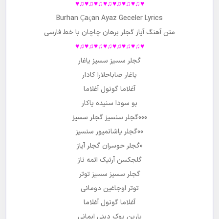
♥♫♥♫♥♫♥♫♥♫♥♫♥♫♥
Burhan Çaçan Ayaz Geceler Lyrics
متن آهنگ آیاز گجلر برهان چاچان با خط فارسی
♥♫♥♫♥♫♥♫♥♫♥♫♥♫♥
گجلر سسیز سسیز یاغار
یاغار صاباحلارا کادار
آغلاما گونول آغلاما
بو سودا سنیده یاکار
000گجلر سنسیز گجلر سسیز
00گجلر یاشانمیور سنسیز
0گجلر حوسران گجلر آیاز
گلجکسن آرتیک اتمه ناز
گجلر سسیز سسیز توتر
توتر اوجاغین دومانی
آغلاما گونول آغلاما
یارین یوک دینی ایمانی