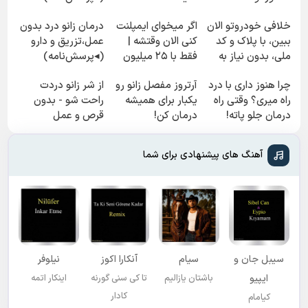
(◂پرسش‌نامه)
خلافی خودروتو الان
اگر میخوای ایمپلنت
درمان زانو درد بدون
ببین، با پلاک و کد
کنی الان وقتشه |
عمل،تزریق و دارو
ملی، بدون نیاز به
فقط با ۲۵ میلیون
(◂پرسش‌نامه)
مراجعه حضوری
تومان!!!
چرا هنوز داری با درد
آرتروز مفصل زانو رو
از شر زانو دردت
راه میری؟ وقتی راه
یکبار برای همیشه
راحت شو - بدون
درمان جلو پاته!
درمان کن!
قرص و عمل
◗پرسش‌نامه◖
آهنگ های پیشنهادی برای شما
سیبل جان و
سیام
آنکارا اکوز
نیلوفر
ایپیو
باشتان یازالیم
تا کی سنی گورنه
اینکار اتمه
کادار
کیامام