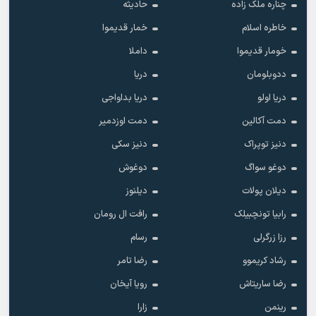
چناره ملک زاده
حادیثه
خاطره اسلام
خمار قدیموا
خومار قدیموا
داملا
ددوبلومان
دریا
دریا اولو
دریا بداواجی
دمت آکالین
دمت اوزدمیر
دنیز توپراک
دنیز سکی
دوغو سواگ
دوغوش
دیلان پولات
دیلنوز
رابیا تونچبیلک
رافت ال رومان
رزا زرگرلی
رسام
رشاد کریموو
رضا تامر
رضا ساریتاش
رویا آیخان
رینمن
زارا