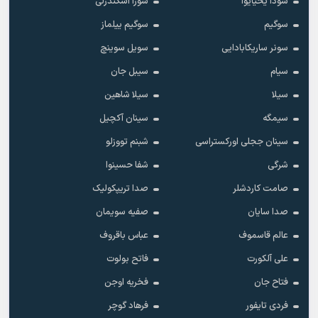
سودا یحیایوا
سورا اسکندرلی
سوگیم
سوگیم ییلماز
سونر ساریکابادایی
سویل سوینچ
سیام
سیبل جان
سیلا
سیلا شاهین
سیمگه
سینان آکچیل
سینان ججلی اورکستراسی
شبنم تووزلو
شرگی
شفا حسینوا
صامت کاردشلر
صدا تریپکولیک
صدا سایان
صفیه سویمان
عالم قاسموف
عباس باقروف
علی آلکورت
فاتح بولوت
فتاح جان
فخریه اوجن
فردی تایفور
فرهاد گوچر