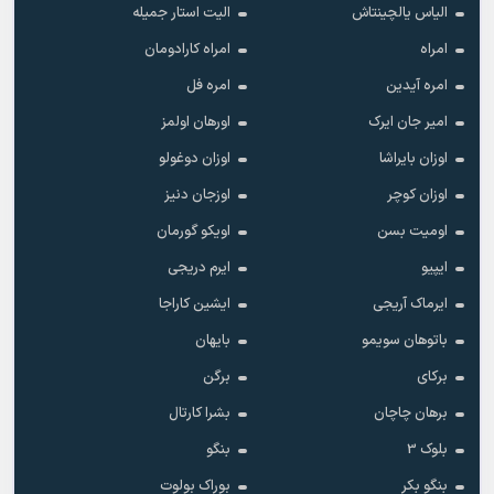
الیاس یالچینتاش
الیت استار جمیله
امراه
امراه کارادومان
امره آیدین
امره فل
امیر جان ایرک
اورهان اولمز
اوزان بایراشا
اوزان دوغولو
اوزان کوچر
اوزجان دنیز
اومیت بسن
اویکو گورمان
ایپیو
ایرم دریجی
ایرماک آریجی
ایشین کاراجا
باتوهان سویمو
بایهان
برکای
برگن
برهان چاچان
بشرا کارتال
بلوک 3
بنگو
بنگو بکر
بوراک بولوت