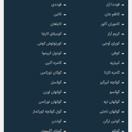
فوندا آرار
فوندی
کاظم جان
کالبن
کاموران آکور
کایاهان
کریم آراز
کوبیلای کارچا
کورای آوجی
کورتولوش کوش
کوفن
کونول کریموا
کیباریه
گامزه آکین
گامزه کارتا
گوکان تورکمن
گوکچه کیرگیز
گوکسل
گوکسو
گوکهان اوزن
گوکهان تپه
گوکهان تورکمن
گوکهان ناملی
گول گوکچه کورکماز
گولبن ارگن
گولدن
گوللو
گونای آکسوی