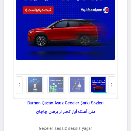
پلتفرم والکس: آینده‌ای مطمئن برای سرمایه‌گذاری
›
‹
Burhan Çaçan Ayaz Geceler Şarkı Sözleri
متن آهنگ
آیاز گجلر
از
برهان چاچان
Geceler sessiz sessiz yağar