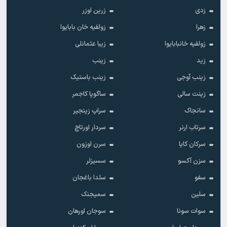
زدی
زرین اوزر
زهرا
زولفیه خان بابایوا
زولفیه خانبابایوا
زیبا عثمانلی
زید
زینب
زینب آوجی
زینب باستیک
زینت سالی
ساگوپا کاجمر
سانجاک
سراپ زینجیر
سرتاب ارنر
سردار اورتاچ
سرکان کایا
سرن اوزون
سزن آکسو
سسیزلر
سفو
سلدا باغجان
سلین
سمیجنک
سوات سونا
سوجان اورهان