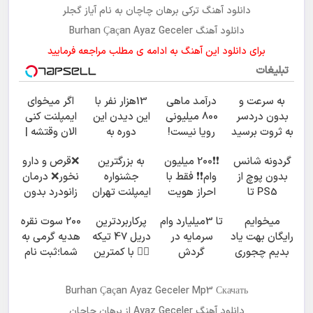
دانلود آهنگ ترکی برهان چاچان به نام آیاز گجلر
دانلود آهنگ Burhan Çaçan Ayaz Geceler
برای دانلود این آهنگ به ادامه ی مطلب مراجعه فرمایید
تبلیغات
به سرعت و
درآمد ماهی
13هزار نفر با
اگر میخوای
بدون دردسر
800 میلیونی
این دیدن این
ایمپلنت کنی
به ثروت برسید
رویا نیست!
دوره به
الان وقتشه |
(دوره کاملا
امتحانش
آرزوهاشون
فقط با ۲۵
گردونه شانس
❗❗200 میلیون
به بزرگترین
❌قرص‌ و دارو
رایگان
مجانیه😉
رسیدن |
میلیون
بدون پوچ از
وام❗❗ فقط با
جشنواره
نخور❌ درمان
پولسازی)
ثبت‌‌نام رایگان
تومان!!!
PS5 تا
احراز هویت
ایمپلنت تهران
زانودرد بدون
آیفون17 و بیت
خوش اومدید!
قرص
میخوایم
تا 3میلیارد وام
پرکاربردترین
200 سوت نقره
کوین 🔥
| فقط ۲۵
رایگان بهت یاد
سرمایه در
دریل 47 تیکه
هدیه گرمی به
میلیون !
بدیم چجوری
گردش
👈🏻 با کمترین
شما؛ثبت نام
پولدارشی! باور
فروشندگان =>
قیمت 🔥
کن
نداری
فروشگاهت رو
Burhan Çaçan Ayaz Geceler Mp3 Скачать
امتحانش
ثبت کن
دانلود آهنگ
Ayaz Geceler
از برهان چاچان