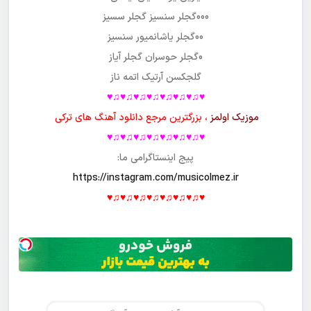
000گجلر سنسیز گجلر سسیز
00گجلر یاشانمیور سنسیز
0گجلر حوسران گجلر آیاز
گلجکسن آرتیک اتمه ناز
♥♫♥♫♥♫♥♫♥♫♥♫♥♫♥
موزیک اولمز
، بزرگترین مرجع دانلود آهنگ های ترکی
♥♫♥♫♥♫♥♫♥♫♥♫♥♫♥
پیج اینستاگرامی ما:
https://instagram.com/musicolmez.ir
♥♫♥♫♥♫♥♫♥♫♥♫♥♫♥