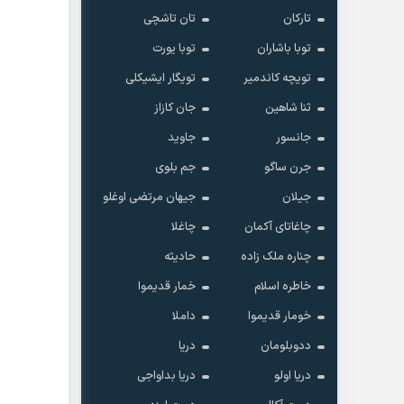
تارکان
تان تاشچی
توبا باشاران
توبا یورت
تویچه کاندمیر
تویگار ایشیکلی
ثنا شاهین
جان کازاز
جانسور
جاوید
جرن ساگو
جم بلوی
جیلان
جیهان مرتضی اوغلو
چاغاتای آکمان
چاغلا
چناره ملک زاده
حادیثه
خاطره اسلام
خمار قدیموا
خومار قدیموا
داملا
ددوبلومان
دریا
دریا اولو
دریا بداواجی