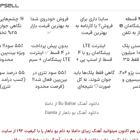
خرید 4 قسطه
ساینا داری برای
فروش خودروی شما
🎯 چشم‌هایی ز
یشگامان ☎️
فروش؟ با کارنامه به
به بهترین قیمت بازار
نگاهی جوان‌
ز به تلفن
بهترین قیمت
✅
25% تخ
بفروش!
بلفاروپلا
استی پلک
اینترنت LTE
بدون پیش پرداخت
۵۵٪ سود!!
پایین با ۱۰ میلیون
پیشگامان رو با 4
در 4 قسط ✅ اینترنت
ویژه بیت‌پین
تخفیف فقط 3۵
قسط از اسنپ پی +
LTE پیشگامان + سیم
محدود
ون 👀
ترب پی بخر 😍
کارت رایگان
فروش راحت پژو ۲۰6،
گاهی فقط پلک‌ها باید
۵۵٪ سود تتری در
۵۵ درصد سو
یسیون و
جوان شوند، نه کل
بین‌پین فعال شد!!
(کسب درآمد از
دسر
صورت🤍 نتیجه‌ای
(فرصت محدود
تتری)
طبیعی
ثبت‌نام)
دانلود آهنگ
Bu Bahar
از داملا
دانلود آهنگ بو باهار از Damla
شما عزیزان هم اکنون میتوانید آهنگ زیبای داملا به نام 