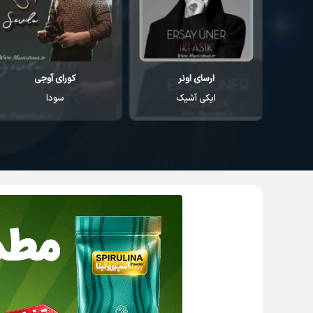
کورای آوجی
احمد مصطفایو
سودا
یاندیم هر گجه