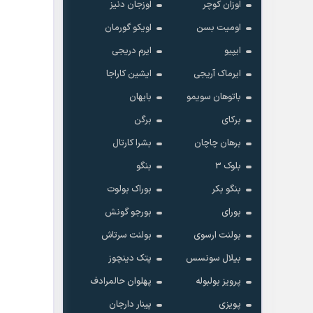
اوزان کوچر
اوزجان دنیز
اومیت بسن
اویکو گورمان
ایپیو
ایرم دریجی
ایرماک آریجی
ایشین کاراجا
کاشت موی طبیعی با مشاوره رایگان و ض
باتوهان سویمو
بایهان
برکای
برگن
برهان چاچان
بشرا کارتال
بلوک 3
بنگو
بنگو بکر
بوراک بولوت
بورای
بورجو گونش
بولنت ارسوی
بولنت سرتاش
بیلال سونسس
پتک دینچوز
پرویز بولبوله
پهلوان حالمرادف
پویزی
پینار دارجان