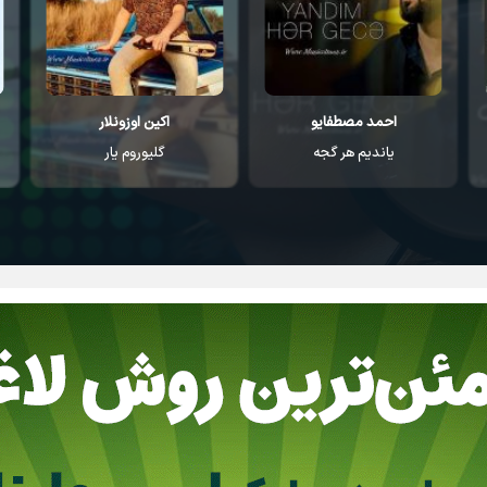
اکین اوزونلار
مهرداد کسانی
گلیوروم یار
ماجرام