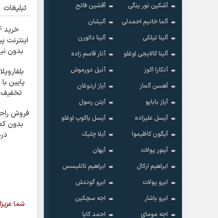
آشکین نور ینگی
آقشین فاتح
تبلیغات
آلما خانیم احمدلی
آلیشان
آلینا تیلکی
آلینا دالورن
اینترنت پ
بدون نیا
آلینا کالایجی اوغلو
آنار قاسم زاده
آنکارا اکوز
آنیل دورموش
بلفاروپل
آهسن آلماز
آیاز اردوغان
آیاز بابایو
آیتن رسول
میلی
آیسل علیزاده
آیسل یاکوپ اوغلو
بدون کم
آیگون کاظیموا
آیلا چلیک
در
آینور پولات
آیهان
ابراهیم ارکال
ابراهیم تاتلیسس
ابرو پولات
ابرو گوندش
ابرو یاشار
اجه سچکین
اجه مومای
احمد کایا