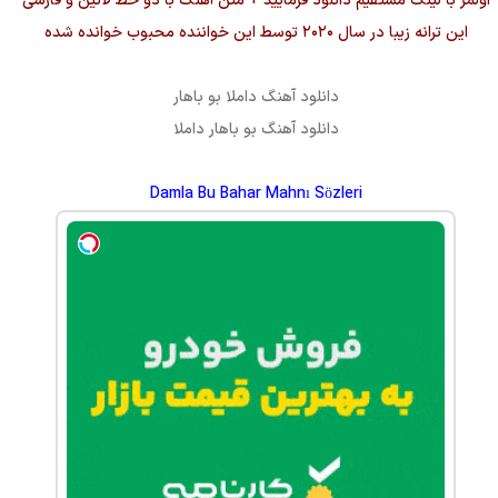
اولمز با لینک مستقیم دانلود فرمایید + متن آهنگ با دو خط لاتین و فارسی
این ترانه زیبا در سال ۲۰۲۰ توسط این خواننده محبوب خوانده شده
دانلود آهنگ
داملا بو باهار
دانلود آهنگ
بو باهار
داملا
Damla Bu Bahar Mahnı Sözleri