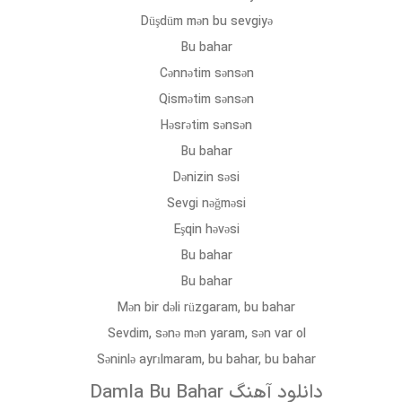
Düşdüm mən bu sevgiyə
Bu bahar
Cənnətim sənsən
Qismətim sənsən
Həsrətim sənsən
Bu bahar
Dənizin səsi
Sevgi nəğməsi
Eşqin həvəsi
Bu bahar
Bu bahar
Mən bir dəli rüzgaram, bu bahar
Sevdim, sənə mən yaram, sən var ol
Səninlə ayrılmaram, bu bahar, bu bahar
دانلود آهنگ Damla Bu Bahar