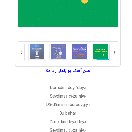
مانت کتبی
پلتفرم والکس: آینده‌ای مطمئن برای سرمایه‌گذاری
›
‹
متن آهنگ
بو باهار
از
داملا
Darıxdım deyə’deyə
Sevdimsə cəza niyə
Düşdüm mən bu sevgiyə
Bu bahar
Darıxdım deyə-deyə
Sevdimsə cəza niyə