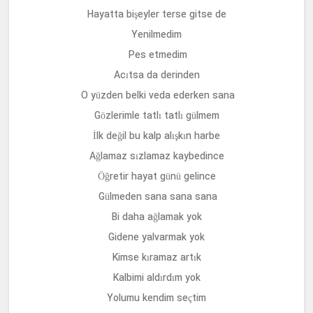
Hayatta bişeyler terse gitse de
Yenilmedim
Pes etmedim
Acıtsa da derinden
O yüzden belki veda ederken sana
Gözlerimle tatlı tatlı gülmem
İlk değil bu kalp alışkın harbe
Ağlamaz sızlamaz kaybedince
Öğretir hayat günü gelince
Gülmeden sana sana sana
Bi daha ağlamak yok
Gidene yalvarmak yok
Kimse kıramaz artık
Kalbimi aldırdım yok
Yolumu kendim seçtim