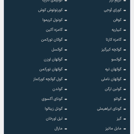
کریم آراز
کوبیلای کارچا
کورای آوجی
کورتولوش کوش
کوفن
کونول کریموا
کیباریه
گامزه آکین
گامزه کارتا
گوکان تورکمن
گوکچه کیرگیز
گوکسل
گوکسو
گوکهان اوزن
گوکهان تپه
گوکهان تورکمن
گوکهان ناملی
گول گوکچه کورکماز
گولبن ارگن
گولدن
گوللو
گونای آکسوی
گونای ابراهیملی
گونل زینالوا
گیز
لیل اورخان
مابل ماتیز
مارال