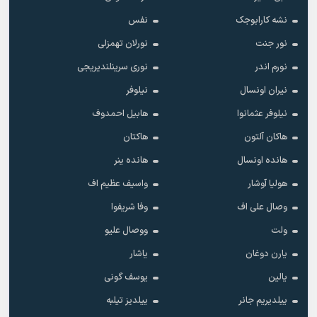
نشه کارابوجک
نفس
نور جنت
نورلان تهمزلی
نورم اندر
نوری سرینلندیریجی
نیران اونسال
نیلوفر
نیلوفر عثمانوا
هابیل احمدوف
هاکان آلتون
هاکتان
هانده اونسال
هانده ینر
هولیا آوشار
واسیف عظیم اف
وصال علی اف
وفا شریفوا
ولت
ووصال علیو
یارن دوغان
یاشار
یالین
یوسف گونی
ییلدیریم جانر
ییلدیز تیلبه