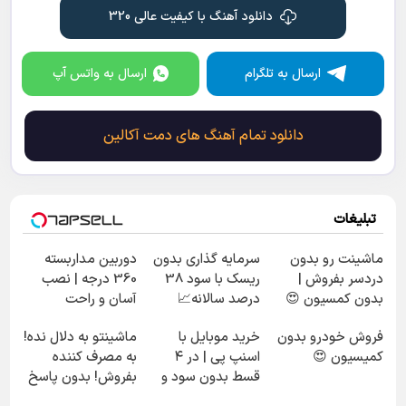
دانلود آهنگ با کیفیت عالی 320
ارسال به تلگرام
ارسال به واتس آپ
دانلود تمام آهنگ های دمت آکالین
تبلیغات
ماشینت رو بدون
سرمایه گذاری بدون
دوربین مداربسته
دردسر بفروش |
ریسک با سود 38
360 درجه | نصب
بدون کمسیون 😍
درصد سالانه📈
آسان و راحت
فروش خودرو بدون
خرید موبایل با
ماشینتو به دلال نده!
کمیسیون 😍
اسنپ پی | در ۴
به مصرف کننده
قسط بدون سود و
بفروش! بدون پاسخ
کارمزد!
به یک تماس