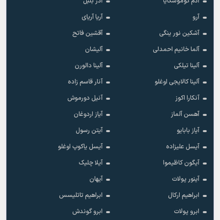
آدم گوموشکایا
آذر بلبل
آرو
آریا آریای
آشکین نور ینگی
آقشین فاتح
آلما خانیم احمدلی
آلیشان
آلینا تیلکی
آلینا دالورن
آلینا کالایجی اوغلو
آنار قاسم زاده
آنکارا اکوز
آنیل دورموش
آهسن آلماز
آیاز اردوغان
آیاز بابایو
آیتن رسول
آیسل علیزاده
آیسل یاکوپ اوغلو
آیگون کاظیموا
آیلا چلیک
آینور پولات
آیهان
ابراهیم ارکال
ابراهیم تاتلیسس
ابرو پولات
ابرو گوندش