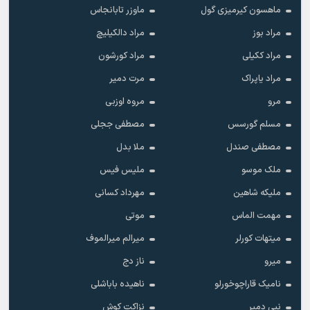
ماهسون کیرمیزی گول
ماوزر تابانجاس
مراد بوز
مراد دالکیلیچ
مراد ککیلی
مراد کورشون
مراد یاپراک
مرت دمیر
مرو
مروه اوزبی
مسلم گورسس
مصطفی ججلی
مصطفی صندل
ملا بدل
ملک موسو
ملیس فیس
ملیکه شاهین
مهرداد کسانی
مهمت الماس
موتی
میتهات کورلر
میرالم میرالموف
میرو
ناز دج
نامیک قاراچوخورلو
ناهیده باباشلی
نبی دمیر
نزاکت کوش