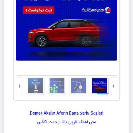
کاشت مو
›
‹
Demet Akalın Aferin Bana Şarkı Sözleri
متن آهنگ
آفرین بانا
از
دمت آکالین