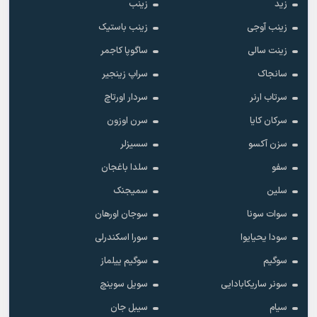
زید
زینب
زینب آوجی
زینب باستیک
زینت سالی
ساگوپا کاجمر
سانجاک
سراپ زینجیر
سرتاب ارنر
سردار اورتاچ
سرکان کایا
سرن اوزون
سزن آکسو
سسیزلر
سفو
سلدا باغجان
سلین
سمیجنک
سوات سونا
سوجان اورهان
سودا یحیایوا
سورا اسکندرلی
سوگیم
سوگیم ییلماز
سونر ساریکابادایی
سویل سوینچ
سیام
سیبل جان