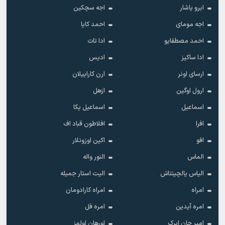
ابرو یاشار
اجه سچکین
اجه مومای
احمد کایا
احمد مصطفایو
ادا تات
ادا ساکیز
ادیس
ارسای اونر
ارن کاراییلان
ارول اوگین
ازهل
اسماعیل
اسماعیل یکا
افرا
افلاطون قباد اف
افو
اکین اوزونلار
الماس
النور واله
الیاس یالچینتاش
الیت استار جمیله
امراه
امراه کارادومان
امره آیدین
امره فل
امیر جان ایرک
اورهان اولمز