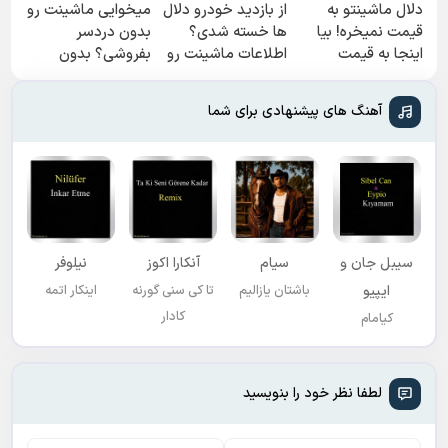
دلال ماشینتو به
از بازدید خودرو دلال
میخوایی ماشینت رو
قیمت نمیخره! بیا
ها خسته شدی؟
بدون دردسر
اینجا به قیمت
اطلاعات ماشینت رو
بفروشی؟ بدون
بفروش*فقط خریدار
اینجا ثبت کن
کمیسیون
واقعی*
آهنگ های پیشنهادی برای شما
سیبل جان و
سیام
آنکارا اکوز
نیلوفر
ایپیو
باشتان یازالیم
تا کی سنی گورنه
اینکار اتمه
کادار
کیامام
لطفا نظر خود را بنویسید