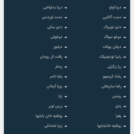
دریا اولو
دریا بداواجی
دمت آکالین
دمت اوزدمیر
دنیز توپراک
دنیز سکی
دوغو سواگ
دوغوش
دیلان پولات
دیلنوز
رابیا تونچبیلک
رافت ال رومان
رزا زرگرلی
رسام
رشاد کریموو
رضا تامر
رضا ساریتاش
رویا آیخان
رینمن
زارا
زدی
زرین اوزر
زهرا
زولفیه خان بابایوا
زولفیه خانبابایوا
زیبا عثمانلی