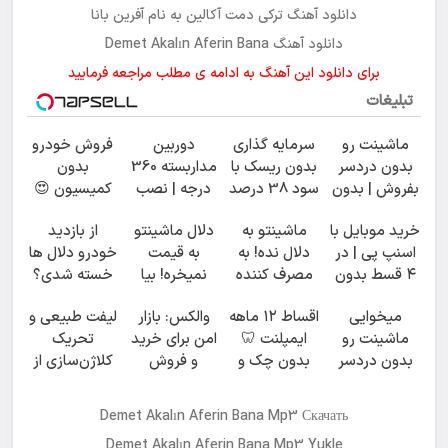
دانلود آهنگ ترکی
دمت آکالین
به نام
آفرین بانا
دانلود آهنگ Demet Akalın Aferin Bana
برای دانلود این آهنگ به ادامه ی مطلب مراجعه فرمایید
تبلیغات
ماشینت رو
سرمایه گذاری
دوربین
فروش خودرو
بدون دردسر
بدون ریسک با
مداربسته 360
بدون
بفروش | بدون
سود 38 درصد
درجه | نصب
کمیسیون 😍
کمسیون 😍
سالانه📈
آسان و راحت
خرید موبایل با
ماشینتو به
دلال ماشینتو
از بازدید
اسنپ پی | در
دلال نده! به
به قیمت
خودرو دلال ها
۴ قسط بدون
مصرف کننده
نمیخره! بیا
خسته شدی؟
سود و کارمزد!
بفروش! بدون
اینجا به قیمت
اطلاعات
میخوایی
اقساط ۱۲ ماهه
والکس: بازار
لیفت طبیعی و
پاسخ به یک
بفروش*فقط
ماشینت رو
ماشینت رو
ایمپلنت 🦷
امن برای خرید
تحریک
تماس
خریدار واقعی*
اینجا ثبت کن
بدون دردسر
بدون چک و
و فروش
کلاژن‌سازی از
بفروشی؟
ضامن؛ همین
دارایی‌های
داخل پوست با
بدون
امروز اقدام کن
دیجیتال
24ماه
Demet Akalın Aferin Bana Mp3 Скачать
کمیسیون
✅
ماندگاری ✅
Demet Akalın Aferin Bana Mp3 Yukle