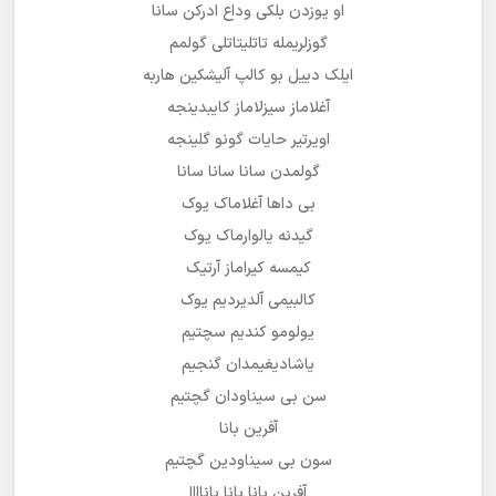
او یوزدن بلکی وداع ادرکن سانا
گوزلریمله تاتلیتاتلی گولمم
ایلک دییل بو کالپ آلیشکین هاربه
آغلاماز سیزلاماز کایبدینجه
اویرتیر حایات گونو گلینجه
گولمدن سانا سانا سانا
بی داها آغلاماک یوک
گیدنه یالوارماک یوک
کیمسه کیراماز آرتیک
کالبیمی آلدیردیم یوک
یولومو کندیم سچتیم
یاشادیغیمدان گنجیم
سن بی سیناودان گچتیم
آفرین بانا
سون بی سیناودین گچتیم
آفرین بانا بانا باناااا