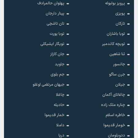
پرویز بولبوله
پهلوان حالمرادف
پویزی
پینار دارجان
تارکان
تان تاشچی
توبا باشاران
توبا یورت
تویچه کاندمیر
تویگار ایشیکلی
ثنا شاهین
جان کازاز
جانسور
جاوید
جرن ساگو
جم بلوی
جیلان
جیهان مرتضی اوغلو
چاغاتای آکمان
چاغلا
چناره ملک زاده
حادیثه
خاطره اسلام
خمار قدیموا
خومار قدیموا
داملا
ددوبلومان
دریا