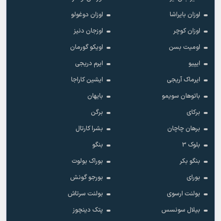
اوزان بایراشا
اوزان دوغولو
اوزان کوچر
اوزجان دنیز
اومیت بسن
اویکو گورمان
ایپیو
ایرم دریجی
ایرماک آریجی
ایشین کاراجا
باتوهان سویمو
بایهان
برکای
برگن
برهان چاچان
بشرا کارتال
بلوک 3
بنگو
بنگو بکر
بوراک بولوت
بورای
بورجو گونش
بولنت ارسوی
بولنت سرتاش
بیلال سونسس
پتک دینچوز