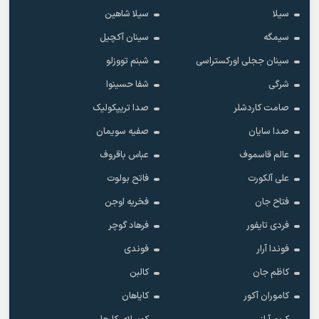
سیلا
سیلا شاهین
سیمگه
سینان آکچیل
سینان ججلی اورکستراسی
شبنم تووزلو
شرگی
شفا حسینوا
صامت کاردشلر
صدا تریپکولیک
صدا سایان
صفیه سویمان
عالم قاسموف
عباس باقروف
علی آلکورت
فاتح بولوت
فتاح جان
فخریه اوجن
فردی تایفور
فرهاد گوچر
فوندا آرار
فوندی
کاظم جان
کالبن
کاموران آکور
کایاهان