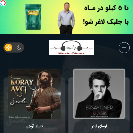
کورای آوجی
احمد مصطفایو