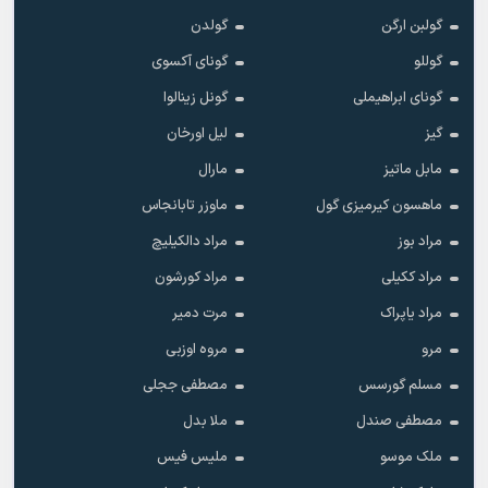
گولبن ارگن
گولدن
گوللو
گونای آکسوی
گونای ابراهیملی
گونل زینالوا
گیز
لیل اورخان
مابل ماتیز
مارال
ماهسون کیرمیزی گول
ماوزر تابانجاس
مراد بوز
مراد دالکیلیچ
مراد ککیلی
مراد کورشون
مراد یاپراک
مرت دمیر
مرو
مروه اوزبی
مسلم گورسس
مصطفی ججلی
مصطفی صندل
ملا بدل
ملک موسو
ملیس فیس