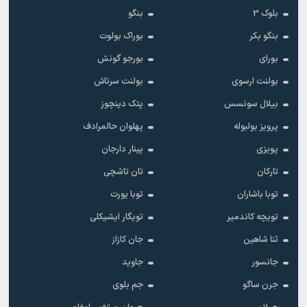
بلوک 3
بنگو
بنگو بکر
بوراک بولوت
بورای
بورجو گونش
بولنت ارسوی
بولنت سرتاش
بیلال سونسس
پتک دینچوز
پرویز بولبوله
پهلوان حالمرادف
پویزی
پینار دارجان
تارکان
تان تاشچی
توبا باشاران
توبا یورت
تویچه کاندمیر
تویگار ایشیکلی
ثنا شاهین
جان کازاز
جانسور
جاوید
جرن ساگو
جم بلوی