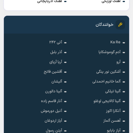
آهنگ اوزبکی
آهنگ آذربایجانی
خوانندگان
Ka Re
آتی 242
آدم گوموشکایا
آذر بلبل
آرو
آریا آریای
آشکین نور ینگی
آقشین فاتح
آلما خانیم احمدلی
آلیشان
آلینا تیلکی
آلینا دالورن
آلینا کالایجی اوغلو
آنار قاسم زاده
آنکارا اکوز
آنیل دورموش
آهسن آلماز
آیاز اردوغان
آیاز بابایو
آیتن رسول