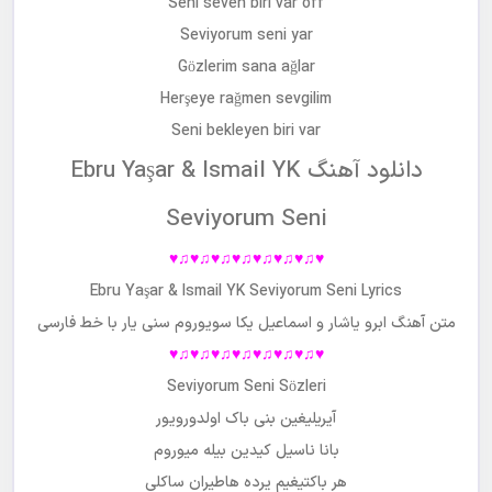
Seni seven biri var off
Seviyorum seni yar
Gözlerim sana ağlar
Herşeye rağmen sevgilim
Seni bekleyen biri var
دانلود آهنگ Ebru Yaşar & Ismail YK
Seviyorum Seni
♥♫♥♫♥♫♥♫♥♫♥♫♥♫♥
Ebru Yaşar & Ismail YK Seviyorum Seni Lyrics
متن آهنگ ابرو یاشار و اسماعیل یکا سویوروم سنی یار با خط فارسی
♥♫♥♫♥♫♥♫♥♫♥♫♥♫♥
Seviyorum Seni Sözleri
آیریلیغین بنی باک اولدورویور
بانا ناسیل کیدین بیله میوروم
هر باکتیغیم یرده هاطیران ساکلی