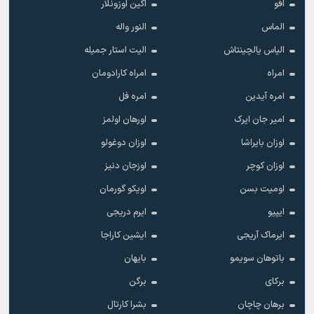
افو
اکین اوزونلار
الماس
النور واله
الیاس یالچینتاش
الیت استار جمیله
امراه
امراه کارادومان
امره آیدین
امره فل
امیر جان ایرک
اورهان اولمز
اوزان بایراشا
اوزان دوغولو
اوزان کوچر
اوزجان دنیز
اومیت بسن
اویکو گورمان
ایپیو
ایرم دریجی
ایرماک آریجی
ایشین کاراجا
باتوهان سویمو
بایهان
برکای
برگن
برهان چاچان
بشرا کارتال