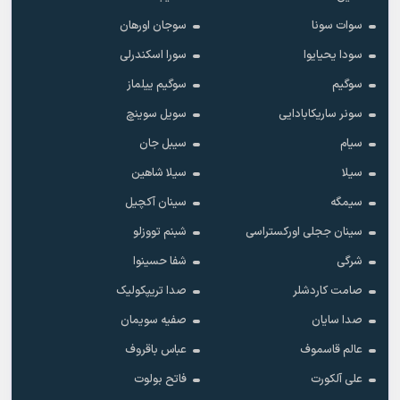
سوات سونا
سوجان اورهان
سودا یحیایوا
سورا اسکندرلی
سوگیم
سوگیم ییلماز
سونر ساریکابادایی
سویل سوینچ
سیام
سیبل جان
سیلا
سیلا شاهین
سیمگه
سینان آکچیل
سینان ججلی اورکستراسی
شبنم تووزلو
شرگی
شفا حسینوا
صامت کاردشلر
صدا تریپکولیک
صدا سایان
صفیه سویمان
عالم قاسموف
عباس باقروف
علی آلکورت
فاتح بولوت