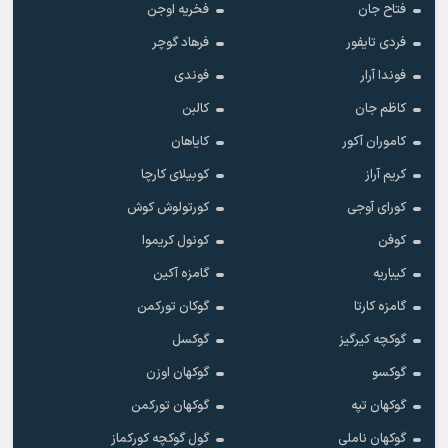
فتاح جان
فخریه اوجن
فردی تایفور
فرهاد گوچر
فوندا آرار
فوندی
کاظم جان
کالبن
کاموران آکور
کایاهان
کریم آراز
کوبیلای کارچا
کورای آوجی
کورتولوش کوش
کوفن
کونول کریموا
کیباریه
گامزه آکین
گامزه کارتا
گوکان تورکمن
گوکچه کیرگیز
گوکسل
گوکسو
گوکهان اوزن
گوکهان تپه
گوکهان تورکمن
گوکهان ناملی
گول گوکچه کورکماز