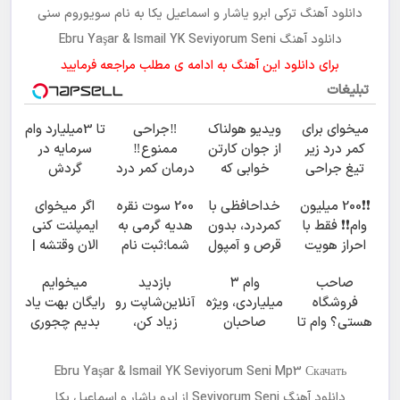
دانلود آهنگ ترکی
ابرو یاشار و اسماعیل یکا
به نام
سویوروم سنی
دانلود آهنگ Ebru Yaşar & Ismail YK Seviyorum Seni
برای دانلود این آهنگ به ادامه ی مطلب مراجعه فرمایید
تبلیغات
میخوای برای
ویدیو هولناک
‼️جراحی
تا 3میلیارد وام
کمر درد زیر
از جوان کارتن
ممنوع‼️
سرمایه در
تیغ جراحی
خوابی که
درمان کمر درد
گردش
بری؟!
میلیاردر شد.
بدون جراحی و
فروشندگان =>
❗❗200 میلیون
خداحافظی با
200 سوت نقره
اگر میخوای
◗پرسش‌نامه
آموزش رایگان
دوره نقاهت
فروشگاهت رو
وام❗❗ فقط با
کمردرد، بدون
هدیه گرمی به
ایمپلنت کنی
رو پر کن◖
ثبت کن
احراز هویت
قرص و آمپول
شما؛ثبت نام
الان وقتشه |
کن
فقط با ۲۵
صاحب
وام ۳
بازدید
میخوایم
میلیون
فروشگاه
میلیاردی، ویژه
آنلاین‌شاپت رو
رایگان بهت یاد
تومان!!!
هستی؟ وام تا
صاحبان
زیاد کن،
بدیم چجوری
۳ میلیارد
فروشگاه‌های
بازدید بالاتر =
پولدارشی! باور
تومان بگیر
آنلاین و
درآمد بیشتر
نداری
Ebru Yaşar & Ismail YK Seviyorum Seni Mp3
Скачать
حضوری
امتحانش
دانلود آهنگ
Seviyorum Seni
از
ابرو یاشار و اسماعیل یکا