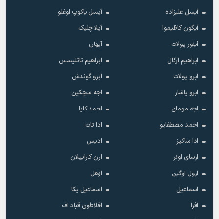
آیسل علیزاده
آیسل یاکوپ اوغلو
آیگون کاظیموا
آیلا چلیک
آینور پولات
آیهان
ابراهیم ارکال
ابراهیم تاتلیسس
ابرو پولات
ابرو گوندش
ابرو یاشار
اجه سچکین
اجه مومای
احمد کایا
احمد مصطفایو
ادا تات
ادا ساکیز
ادیس
ارسای اونر
ارن کاراییلان
ارول اوگین
ازهل
اسماعیل
اسماعیل یکا
افرا
افلاطون قباد اف