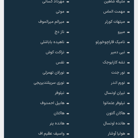
ملیکه شاهین
مهرداد کسانی
مهمت الماس
موتی
میتهات کورلر
میرالم میرالموف
میرو
ناز دج
نامیک قاراچوخورلو
ناهیده باباشلی
نبی دمیر
نزاکت کوش
نشه کارابوجک
نفس
نور جنت
نورلان تهمزلی
نورم اندر
نوری سرینلندیریجی
نیران اونسال
نیلوفر
نیلوفر عثمانوا
هابیل احمدوف
هاکان آلتون
هاکتان
هانده اونسال
هانده ینر
هولیا آوشار
واسیف عظیم اف