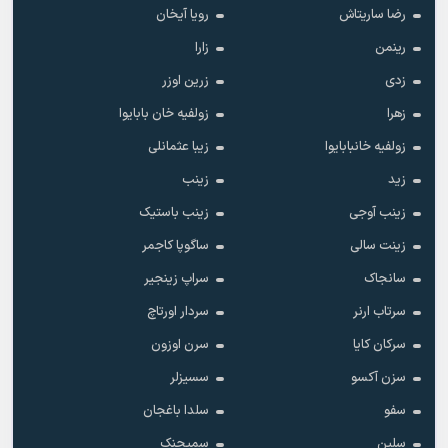
رضا ساریتاش
رویا آیخان
رینمن
زارا
زدی
زرین اوزر
زهرا
زولفیه خان بابایوا
زولفیه خانبابایوا
زیبا عثمانلی
زید
زینب
زینب آوجی
زینب باستیک
زینت سالی
ساگوپا کاجمر
سانجاک
سراپ زینجیر
سرتاب ارنر
سردار اورتاچ
سرکان کایا
سرن اوزون
سزن آکسو
سسیزلر
سفو
سلدا باغجان
سلین
سمیجنک