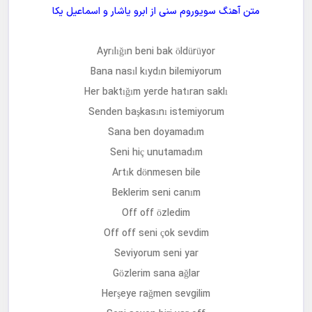
متن آهنگ
سویوروم سنی
از
ابرو یاشار و اسماعیل یکا
Ayrılığın beni bak öldürüyor
Bana nasıl kıydın bilemiyorum
Her baktığım yerde hatıran saklı
Senden başkasını istemiyorum
Sana ben doyamadım
Seni hiç unutamadım
Artık dönmesen bile
Beklerim seni canım
Off off özledim
Off off seni çok sevdim
Seviyorum seni yar
Gözlerim sana ağlar
Herşeye rağmen sevgilim