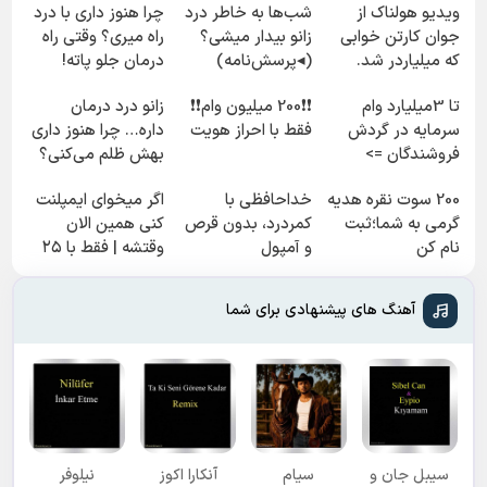
ویدیو هولناک از
شب‌ها به خاطر درد
چرا هنوز داری با درد
جوان کارتن خوابی
زانو بیدار میشی؟
راه میری؟ وقتی راه
که میلیاردر شد.
(◂پرسش‌نامه)
درمان جلو پاته!
آموزش رایگان
تا 3میلیارد وام
❗❗200 میلیون وام❗❗
زانو درد درمان
سرمایه در گردش
فقط با احراز هویت
داره… چرا هنوز داری
فروشندگان =>
بهش ظلم می‌کنی؟
فروشگاهت رو ثبت
200 سوت نقره هدیه
خداحافظی با
اگر میخوای ایمپلنت
کن
گرمی به شما؛ثبت
کمردرد، بدون قرص
کنی همین الان
نام کن
و آمپول
وقتشه | فقط با ۲۵
میلیون تومان!!!
آهنگ های پیشنهادی برای شما
سیبل جان و
سیام
آنکارا اکوز
نیلوفر