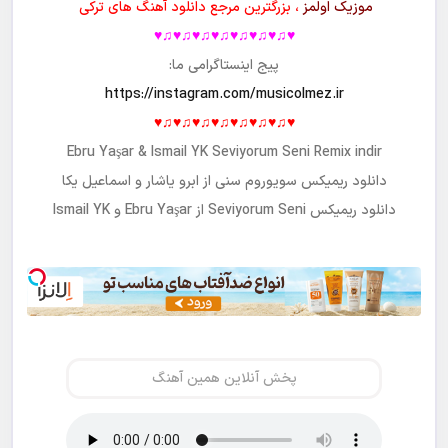
موزیک اولمز
، بزرگترین مرجع دانلود آهنگ های ترکی
♥♫♥♫♥♫♥♫♥♫♥♫♥♫♥
پیج اینستاگرامی ما:
https://instagram.com/musicolmez.ir
♥♫♥♫♥♫♥♫♥♫♥♫♥♫♥
Ebru Yaşar & Ismail YK Seviyorum Seni Remix indir
دانلود ریمیکس سویوروم سنی از ابرو یاشار و اسماعیل یکا
دانلود ریمیکس Seviyorum Seni از Ebru Yaşar و Ismail YK
پخش آنلاین همین آهنگ