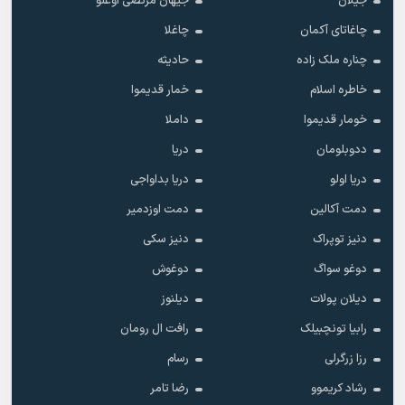
جیلان
جیهان مرتضی اوغلو
چاغاتای آکمان
چاغلا
چناره ملک زاده
حادیثه
خاطره اسلام
خمار قدیموا
خومار قدیموا
داملا
ددوبلومان
دریا
دریا اولو
دریا بداواجی
دمت آکالین
دمت اوزدمیر
دنیز توپراک
دنیز سکی
دوغو سواگ
دوغوش
دیلان پولات
دیلنوز
رابیا تونچبیلک
رافت ال رومان
رزا زرگرلی
رسام
رشاد کریموو
رضا تامر