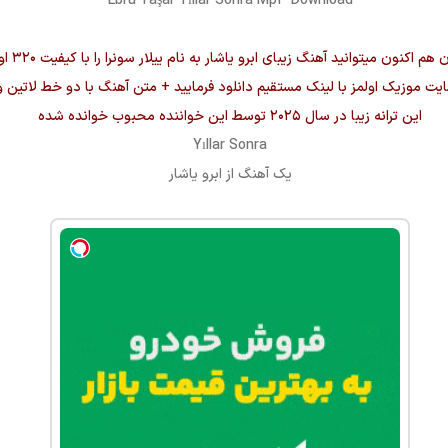
Ebru Yaşar Yıllar Sonra Mp3 Download
ن هم اکنون میتوانید آهنگ زیبای
ابرو یاشار
به نام
ییلار سونرا
را با 
ایت موزیک اولمز با لینک مستقیم دانلود فرمایید + متن آهنگ با دو خط لاتین و
این ترانه زیبا در سال ۲۰۲۵ توسط این خواننده محبوب خوانده شده
Yıllar Sonra
یک آهنگ از
ابرو یاشار