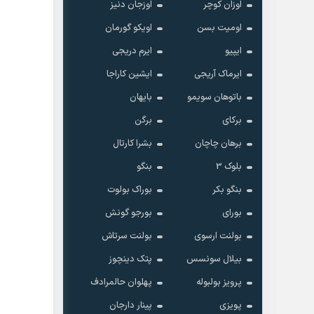
اوزان کوچر
اوزجان دنیز
اومیت بسن
اویکو گورمان
ایپیو
ایرم دریجی
ایرماک آریجی
ایشین کاراجا
باتوهان سویمو
بایهان
برکای
برگن
برهان چاچان
بشرا کارتال
بلوک 3
بنگو
بنگو بکر
بوراک بولوت
بورای
بورجو گونش
بولنت ارسوی
بولنت سرتاش
بیلال سونسس
پتک دینچوز
پرویز بولبوله
پهلوان حالمرادف
پویزی
پینار دارجان