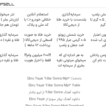
مش پلمپ
سرمایه‌گذاری
استعلام آنلاین
تتر میخوای
طلاسی، از ۰.۵ گرم تا
بلندمدت با خرید طلا
خلافی خودرو 👈با
از دیجی‌کالا
کد ملی و پلاک،
تومان هم جای
سریع، دقیق و بدون
لیون اعتبار
خرید شمش زیوتو
خرید طلا به صورت
سرمایه گذاری 
معطلی
ی آب شده
۰.۵ گرمی عیار ۹۹۵ |
قسطی از دیجی‌کالا (
طلا و نقره | د
یر
ضد جعل و پلمپ
پرداخت 12 ماهه )
مخصوص
 تومن پاداش
به هر اندازه ای که
❗❗200 میلیون وام❗❗
سرمایه گذاری 
بت نام کن
میخوای میتونی نقره
فقط با احراز هویت
طلا و نقره دی
بخری از سرمایه ات
محافظت کنی
Ebru Yaşar Yıllar Sonra Mp3 Скачать
Ebru Yaşar Yıllar Sonra Mp3 Yukle
دانلود آهنگ
Yıllar Sonra
از
ابرو یاشار
دانلود آهنگ
ییلار سونرا
از Ebru Yaşar