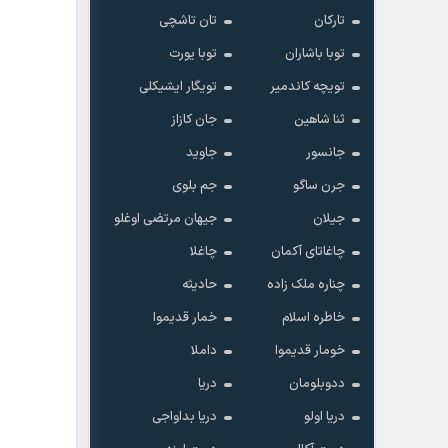
تارکان
تان تاشچی
توبا باشاران
توبا یورت
تویچه کاندمیر
تویگار ایشیکلی
ثنا شاهین
جان کازاز
جانسور
جاوید
جرن ساگو
جم بلوی
جیلان
جیهان مرتضی اوغلو
چاغاتای آکمان
چاغلا
چناره ملک زاده
حادیثه
خاطره اسلام
خمار قدیموا
خومار قدیموا
داملا
ددوبلومان
دریا
دریا اولو
دریا بداواجی