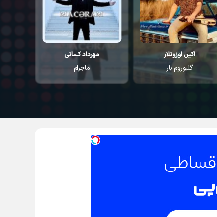
اکین اوزونلار
مهرداد کسانی
م
گلیوروم یار
ماجرام