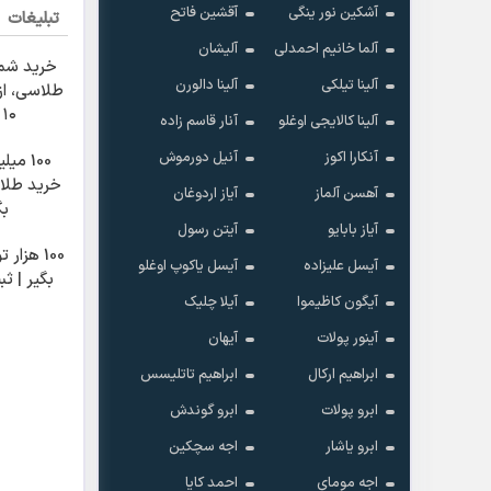
آشکین نور ینگی
آقشین فاتح
تبلیغات
آلما خانیم احمدلی
آلیشان
خرید ش
آلینا تیلکی
آلینا دالورن
۱۰ گرم
آلینا کالایجی اوغلو
آنار قاسم زاده
آنکارا اکوز
آنیل دورموش
100 می
خرید طلا
آهسن آلماز
آیاز اردوغان
بگ
آیاز بابایو
آیتن رسول
100 هزار
آیسل علیزاده
آیسل یاکوپ اوغلو
بگیر | ث
آیگون کاظیموا
آیلا چلیک
آینور پولات
آیهان
ابراهیم ارکال
ابراهیم تاتلیسس
ابرو پولات
ابرو گوندش
ابرو یاشار
اجه سچکین
اجه مومای
احمد کایا