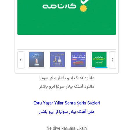
کاشت موی طبیعی با مشاوره رایگان و ضمانت کتبی
پلتفرم
›
‹
دانلود آهنگ
ابرو یاشار ییلار سونرا
دانلود آهنگ
ییلار سونرا
ابرو یاشار
Ebru Yaşar Yıllar Sonra Şarkı Sözleri
متن آهنگ
ییلار سونرا
از
ابرو یاشار
Ne diye karşıma çıktın