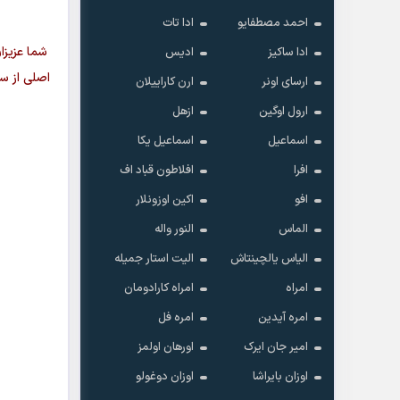
احمد مصطفایو
ادا تات
شما عزیزا
ادا ساکیز
ادیس
اصلی از س
ارسای اونر
ارن کاراییلان
ارول اوگین
ازهل
اسماعیل
اسماعیل یکا
افرا
افلاطون قباد اف
افو
اکین اوزونلار
الماس
النور واله
الیاس یالچینتاش
الیت استار جمیله
امراه
امراه کارادومان
امره آیدین
امره فل
امیر جان ایرک
اورهان اولمز
اوزان بایراشا
اوزان دوغولو