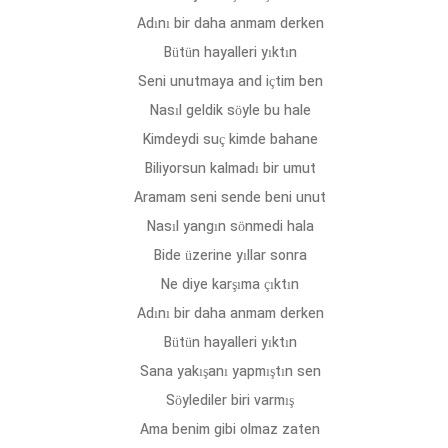
Adını bir daha anmam derken
Bütün hayalleri yıktın
Seni unutmaya and içtim ben
Nasıl geldik söyle bu hale
Kimdeydi suç kimde bahane
Biliyorsun kalmadı bir umut
Aramam seni sende beni unut
Nasıl yangın sönmedi hala
Bide üzerine yıllar sonra
Ne diye karşıma çıktın
Adını bir daha anmam derken
Bütün hayalleri yıktın
Sana yakışanı yapmıştın sen
Söylediler biri varmış
Ama benim gibi olmaz zaten