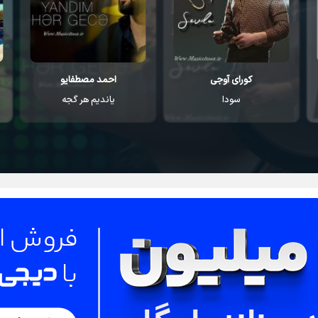
کورای آوجی
احمد مصطفایو
سودا
یاندیم هر گجه