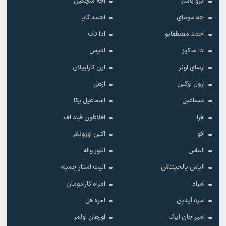
ابرو یاشار
اجه سچکین
اجه مومای
احمد کایا
احمد مصطفایو
ادا تات
ادا ساکیز
ادیس
ارسای اونر
ارن کاراییلان
ارول اوگین
ازهل
اسماعیل
اسماعیل یکا
افرا
افلاطون قباد اف
افو
اکین اوزونلار
الماس
النور واله
الیاس یالچینتاش
الیت استار جمیله
امراه
امراه کارادومان
امره آیدین
امره فل
امیر جان ایرک
اورهان اولمز