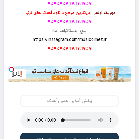
♥♫♥♫♥♫♥♫♥♫♥♫♥♫♥
موزیک اولمز
، بزرگترین مرجع دانلود آهنگ های ترکی
♥♫♥♫♥♫♥♫♥♫♥♫♥♫♥
پیج اینستاگرامی ما:
https://instagram.com/musicolmez.ir
♥♫♥♫♥♫♥♫♥♫♥♫♥♫♥
پخش آنلاین همین آهنگ