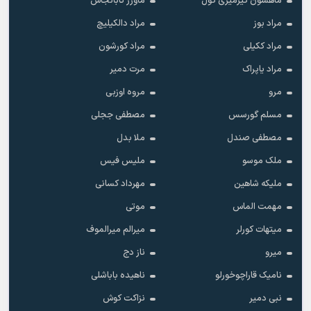
ماهسون کیرمیزی گول
ماوزر تابانجاس
مراد بوز
مراد دالکیلیچ
مراد ککیلی
مراد کورشون
مراد یاپراک
مرت دمیر
مرو
مروه اوزبی
مسلم گورسس
مصطفی ججلی
مصطفی صندل
ملا بدل
ملک موسو
ملیس فیس
ملیکه شاهین
مهرداد کسانی
مهمت الماس
موتی
میتهات کورلر
میرالم میرالموف
میرو
ناز دج
نامیک قاراچوخورلو
ناهیده باباشلی
نبی دمیر
نزاکت کوش