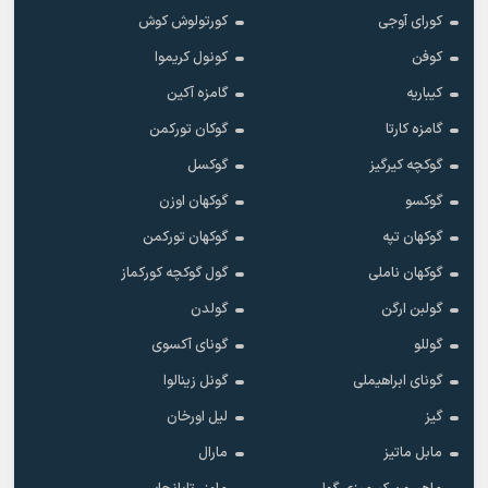
کورای آوجی
کورتولوش کوش
کوفن
کونول کریموا
کیباریه
گامزه آکین
گامزه کارتا
گوکان تورکمن
گوکچه کیرگیز
گوکسل
گوکسو
گوکهان اوزن
گوکهان تپه
گوکهان تورکمن
گوکهان ناملی
گول گوکچه کورکماز
گولبن ارگن
گولدن
گوللو
گونای آکسوی
گونای ابراهیملی
گونل زینالوا
گیز
لیل اورخان
مابل ماتیز
مارال