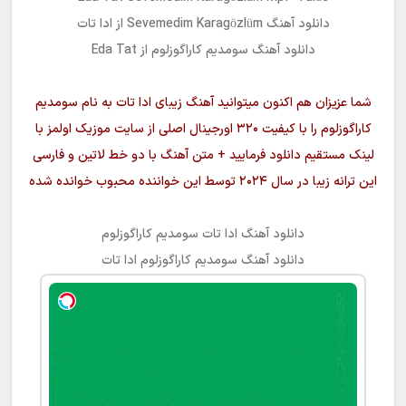
دانلود آهنگ
Sevemedim Karagözlüm
از ادا تات
دانلود آهنگ
سومدیم کاراگوزلوم
از Eda Tat
شما عزیزان هم اکنون میتوانید آهنگ زیبای ادا تات به نام
سومدیم
کاراگوزلوم
را با کیفیت ۳۲۰ اورجینال اصلی از سایت موزیک اولمز با
لینک مستقیم دانلود فرمایید + متن آهنگ با دو خط لاتین و فارسی
این ترانه زیبا در سال ۲۰۲۴ توسط این خواننده محبوب خوانده شده
دانلود آهنگ
ادا تات سومدیم کاراگوزلوم
دانلود آهنگ
سومدیم کاراگوزلوم
ادا تات