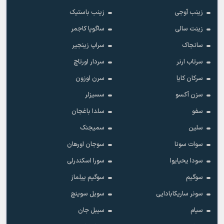
زینب آوجی
زینب باستیک
زینت سالی
ساگوپا کاجمر
سانجاک
سراپ زینجیر
سرتاب ارنر
سردار اورتاچ
سرکان کایا
سرن اوزون
سزن آکسو
سسیزلر
سفو
سلدا باغجان
سلین
سمیجنک
سوات سونا
سوجان اورهان
سودا یحیایوا
سورا اسکندرلی
سوگیم
سوگیم ییلماز
سونر ساریکابادایی
سویل سوینچ
سیام
سیبل جان