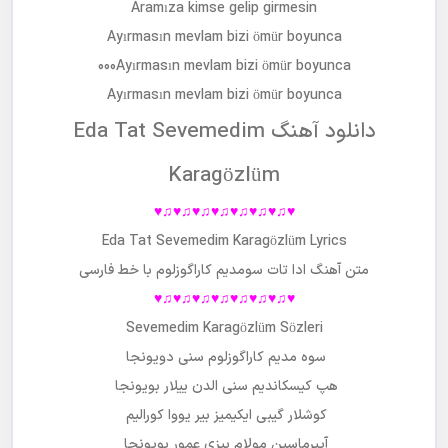
Aramıza kimse gelip girmesin
Ayırmasın mevlam bizi ömür boyunca
000Ayırmasın mevlam bizi ömür boyunca
Ayırmasın mevlam bizi ömür boyunca
دانلود آهنگ Eda Tat Sevemedim
Karagözlüm
♥♫♥♫♥♫♥♫♥♫♥♫♥♫♥
Eda Tat Sevemedim Karagözlüm Lyrics
متن آهنگ
ادا تات سومدیم کاراگوزلوم
با خط فارسی
♥♫♥♫♥♫♥♫♥♫♥♫♥♫♥
Sevemedim Karagözlüm Sözleri
سوه مدیم کاراگوزلوم سنی دویونجا
هپ کیسکاندیم سنی الدن ییلار بویونجا
کوشلار گیبی ایکیمیز بیر یووا کورالیم
آییرماسین مولام بیزی عمور بویونجا