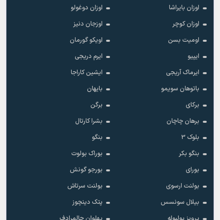
اوزان بایراشا
اوزان دوغولو
اوزان کوچر
اوزجان دنیز
اومیت بسن
اویکو گورمان
ایپیو
ایرم دریجی
ایرماک آریجی
ایشین کاراجا
باتوهان سویمو
بایهان
برکای
برگن
برهان چاچان
بشرا کارتال
بلوک 3
بنگو
بنگو بکر
بوراک بولوت
بورای
بورجو گونش
بولنت ارسوی
بولنت سرتاش
بیلال سونسس
پتک دینچوز
پرویز بولبوله
پهلوان حالمرادف