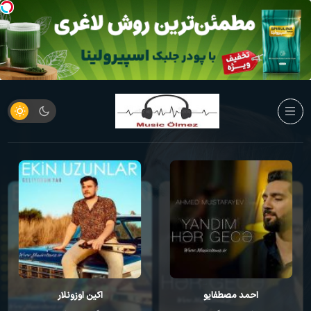
احمد مصطفایو
اکین اوزونلار