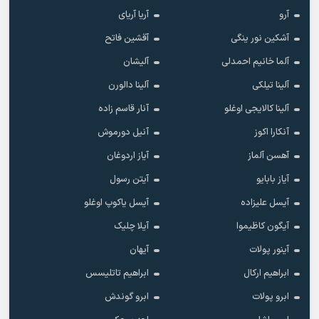
آرو
آریا آریای
آشکین نور ینگی
آقشین فاتح
آلما خانیم احمدلی
آلیشان
آلینا تیلکی
آلینا دالورن
آلینا کالایجی اوغلو
آنار قاسم زاده
آنکارا اکوز
آنیل دورموش
آهسن آلماز
آیاز اردوغان
آیاز بابایو
آیتن رسول
آیسل علیزاده
آیسل یاکوپ اوغلو
آیگون کاظیموا
آیلا چلیک
آینور پولات
آیهان
ابراهیم ارکال
ابراهیم تاتلیسس
ابرو پولات
ابرو گوندش