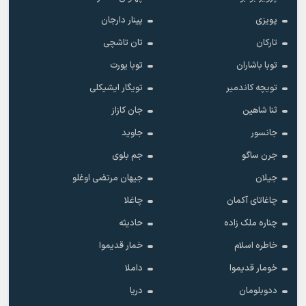
پویزی
پینار دارجان
تارکان
تان تاشچی
توبا باشاران
توبا یورت
تویچه کاندمیر
تویگار ایشیکلی
ثنا شاهین
جان کازاز
جانسور
جاوید
جرن ساگو
جم بلوی
جیلان
جیهان مرتضی اوغلو
چاغاتای آکمان
چاغلا
چناره ملک زاده
حادیثه
خاطره اسلام
خمار قدیموا
خومار قدیموا
داملا
ددوبلومان
دریا