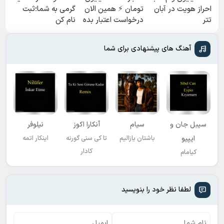
احراز هویت در آبان
تومان ⚡ همین الان
گرمی به شما؛ثبت
تتر
درخواست اعتبار بده
نام کن
✅
آهنگ های پیشنهادی برای شما
سیبل جان و
سیام
آنکارا اکوز
نیلوفر
ایپیو
باشتان یازالیم
تا کی سنی گورنه
اینکار اتمه
کادار
کیامام
لطفا نظر خود را بنویسید