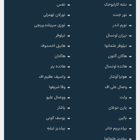
نشه کارابوجک
نفس
نور جنت
نورلان تهمزلی
نورم اندر
نوری سرینلندیریجی
نیران اونسال
نیلوفر
نیلوفر عثمانوا
هابیل احمدوف
هاکان آلتون
هاکتان
هانده اونسال
هانده ینر
هولیا آوشار
واسیف عظیم اف
وصال علی اف
وفا شریفوا
ولت
ووصال علیو
یارن دوغان
یاشار
یالین
یوسف گونی
ییلدیریم جانر
ییلدیز تیلبه
ییلدیز عثمانوا