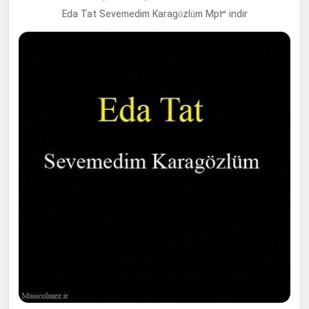
Eda Tat Sevemedim Karagözlüm Mp3 indir