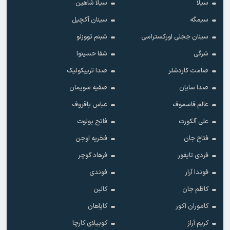
سیلا
سیلا شاهین
سیمگه
سینان آکچیل
سینان ججلی اورکستراسی
شبنم تووزلو
شرگی
شفا حسینوا
صامت کاردشلر
صدا تریپکولیک
صدا سایان
صفیه سویمان
عالم قاسموف
عباس باقروف
علی آلکورت
فاتح بولوت
فتاح جان
فخریه اوجن
فردی تایفور
فرهاد گوچر
فوندا آرار
فوندی
کاظم جان
کالبن
کاموران آکور
کایاهان
کریم آراز
کوبیلای کارچا