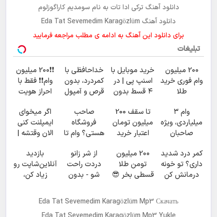
دانلود آهنگ ترکی ادا تات به نام
سومدیم کاراگوزلوم
دانلود آهنگ Eda Tat Sevemedim Karagözlüm
برای دانلود این آهنگ به ادامه ی مطلب مراجعه فرمایید
تبلیغات
200 میلیون
خرید موبایل با
خداحافظی با
❗❗200 میلیون
وام فوری خرید
اسنپ پی | در
کمردرد، بدون
وام❗❗ فقط با
طلا
۴ قسط بدون
قرص و آمپول
احراز هویت
سود و کارمزد!
وام ۳
تا سقف 2۰۰
صاحب
اگر میخوای
میلیاردی، ویژه
میلیون تومان
فروشگاه
ایمپلنت کنی
صاحبان
اعتبار خرید
هستی؟ وام تا
الان وقتشه |
فروشگاه‌های
طلا و نقره
۳ میلیارد
فقط با ۲۵
کمر درد شدید
200 میلیون
از شر زانو
بازدید
آنلاین و
تومان بگیر
میلیون
داری؟ تو خونه
تومن طلا
دردت راحت
آنلاین‌شاپت رو
حضوری
تومان!!!
درمانش کن
قسطی بخر 😎
شو - بدون
زیاد کن،
(◂پرسش‌نامه
😍
قرص و عمل
بازدید بالاتر =
رو پرکن)
درآمد بیشتر
Eda Tat Sevemedim Karagözlüm Mp3 Скачать
Eda Tat Sevemedim Karagözlüm Mp3 Yukle