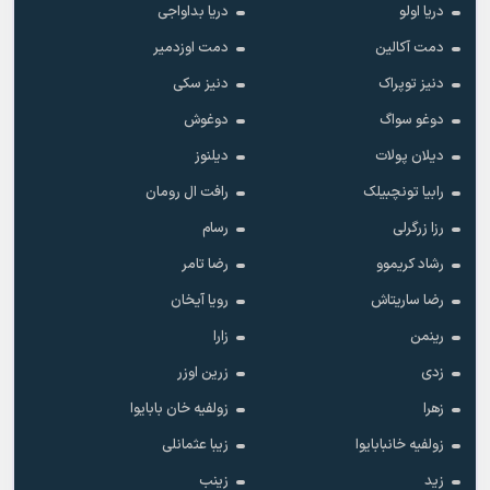
دریا اولو
دریا بداواجی
دمت آکالین
دمت اوزدمیر
دنیز توپراک
دنیز سکی
دوغو سواگ
دوغوش
دیلان پولات
دیلنوز
رابیا تونچبیلک
رافت ال رومان
رزا زرگرلی
رسام
رشاد کریموو
رضا تامر
رضا ساریتاش
رویا آیخان
رینمن
زارا
زدی
زرین اوزر
زهرا
زولفیه خان بابایوا
زولفیه خانبابایوا
زیبا عثمانلی
زید
زینب