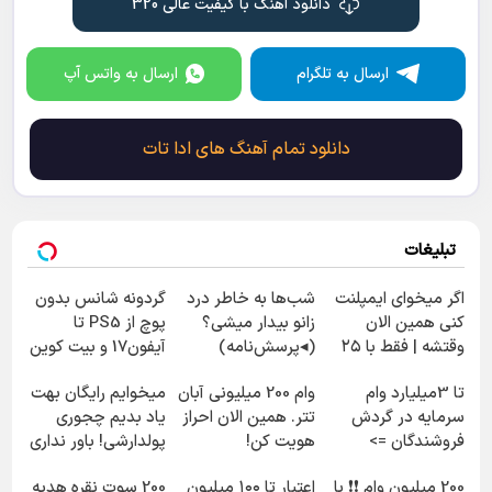
دانلود آهنگ با کیفیت عالی 320
ارسال به تلگرام
ارسال به واتس آپ
دانلود تمام آهنگ های ادا تات
تبلیغات
اگر میخوای ایمپلنت
شب‌ها به خاطر درد
گردونه شانس بدون
کنی همین الان
زانو بیدار میشی؟
پوچ از PS5 تا
وقتشه | فقط با ۲۵
(◂پرسش‌نامه)
آیفون17 و بیت کوین
میلیون تومان!!!
🔥
تا 3میلیارد وام
وام 200 میلیونی آبان
میخوایم رایگان بهت
سرمایه در گردش
تتر. همین الان احراز
یاد بدیم چجوری
فروشندگان =>
هویت کن!
پولدارشی! باور نداری
فروشگاهت رو ثبت
امتحانش مجانیه
200 میلیون وام ❗❗ با
اعتبار تا ۱۰۰ میلیون
200 سوت نقره هدیه
کن