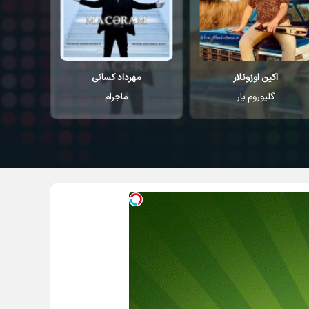
اکین اوزونلار
مهرداد کسانی
م
گلیوروم یار
ماجرام