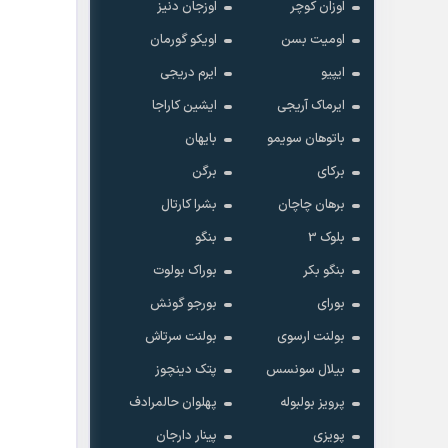
اوزان کوچر
اوزجان دنیز
اومیت بسن
اویکو گورمان
ایپیو
ایرم دریجی
ایرماک آریجی
ایشین کاراجا
باتوهان سویمو
بایهان
 رایگان و ضمانت کتبی
برکای
برگن
برهان چاچان
بشرا کارتال
بلوک 3
بنگو
بنگو بکر
بوراک بولوت
بورای
بورجو گونش
بولنت ارسوی
بولنت سرتاش
بیلال سونسس
پتک دینچوز
پرویز بولبوله
پهلوان حالمرادف
پویزی
پینار دارجان