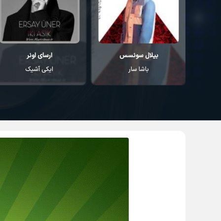
بیلال سونسس
ارسای اونر
باشا سار
ایکی آشیک