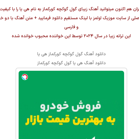
زان هم اکنون میتوانید آهنگ زیبای
گول گوکچه کورکماز
به نام
هی یا
صلی از سایت موزیک اولمز با لینک مستقیم دانلود فرمایید + متن آهنگ با دو خ
و فارسی
این ترانه زیبا در سال ۲۰۲۴ توسط این خواننده محبوب خوانده شده
دانلود آهنگ
گول گوکچه کورکماز هی یا
دانلود آهنگ
هی یا
گول گوکچه کورکماز