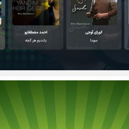
کورای آوجی
احمد مصطفایو
سودا
یاندیم هر گجه