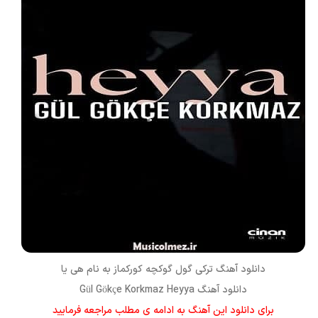
دانلود آهنگ ترکی
گول گوکچه کورکماز
به نام
هی یا
دانلود آهنگ Gül Gökçe Korkmaz Heyya
برای دانلود این آهنگ به ادامه ی مطلب مراجعه فرمایید