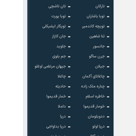
تارکان
تان تاشچی
توبا باشاران
توبا یورت
تویچه کاندمیر
تویگار ایشیکلی
ثنا شاهین
جان کازاز
جانسور
جاوید
جرن ساگو
جم بلوی
جیلان
جیهان مرتضی اوغلو
چاغاتای آکمان
چاغلا
چناره ملک زاده
حادیثه
خاطره اسلام
خمار قدیموا
خومار قدیموا
داملا
ددوبلومان
دریا
دریا اولو
دریا بداواجی