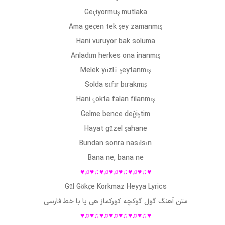
Geçiyormuş mutlaka
Ama geçen tek şey zamanmış
Hani vuruyor bak soluma
Anladım herkes ona inanmış
Melek yüzlü şeytanmış
Solda sıfır bırakmış
Hani çokta falan filanmış
Gelme bence değiştim
Hayat güzel şahane
Bundan sonra nasılsın
Bana ne, bana ne
♥♫♥♫♥♫♥♫♥♫♥♫♥♫♥
Gül Gökçe Korkmaz Heyya Lyrics
متن آهنگ
گول گوکچه کورکماز هی یا
با خط فارسی
♥♫♥♫♥♫♥♫♥♫♥♫♥♫♥