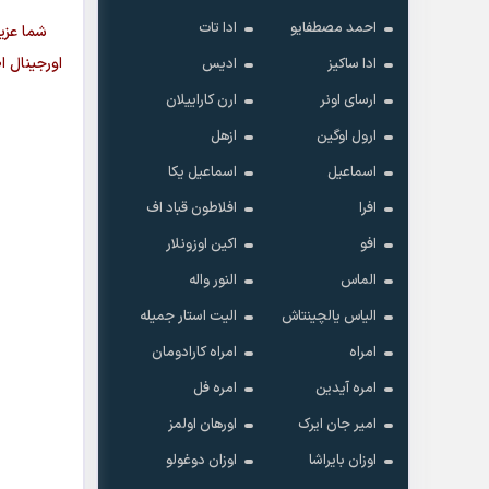
احمد مصطفایو
ادا تات
شما عزی
اورجینال ا
ادا ساکیز
ادیس
ارسای اونر
ارن کاراییلان
ارول اوگین
ازهل
اسماعیل
اسماعیل یکا
افرا
افلاطون قباد اف
افو
اکین اوزونلار
الماس
النور واله
الیاس یالچینتاش
الیت استار جمیله
امراه
امراه کارادومان
امره آیدین
امره فل
امیر جان ایرک
اورهان اولمز
اوزان بایراشا
اوزان دوغولو