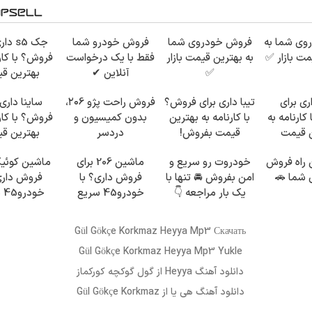
وی شما به
فروش خودروی شما
فروش خودرو شما
جک s5 
مت بازار ✅
به بهترین قیمت بازار
فقط با یک درخواست
فروش؟ با کارن
✅
آنلاین ✔
بهترین ق
بفروش!
 داری برای
تیبا داری برای فروش؟
فروش راحت پژو ۲۰6،
ساینا داری 
کارنامه به
با کارنامه به بهترین
بدون کمیسیون و
فروش؟ با کارن
ن قیمت
قیمت بفروش!
دردسر
بهترین ق
وش!
بفروش!
 راه فروش
خودروت رو سریع و
ماشین 206 برای
ماشین کوئیک
 شما 🚗
امن بفروش 🚘 تنها با
فروش داری؟ با
فروش داری
یک بار مراجعه 👇
خودرو45 سریع
خو
بفروش
بفروش
Gül Gökçe Korkmaz Heyya Mp3 Скачать
Gül Gökçe Korkmaz Heyya Mp3 Yukle
دانلود آهنگ
Heyya
از
گول گوکچه کورکماز
دانلود آهنگ
هی یا
از Gül Gökçe Korkmaz