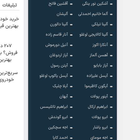
آشکین نور ینگی
آقشین فاتح
تبلیغات
آلما خانیم احمدلی
آلیشان
خرید خودر
آلینا تیلکی
آلینا دالورن
بهترین قی
آلینا کالایجی اوغلو
آنار قاسم زاده
آنکارا اکوز
آنیل دورموش
207
فروش؟ با 
آهسن آلماز
آیاز اردوغان
بهتری
آیاز بابایو
آیتن رسول
بفر
سریع‌ترین
آیسل علیزاده
آیسل یاکوپ اوغلو
خودروی
آیگون کاظیموا
آیلا چلیک
آینور پولات
آیهان
ابراهیم ارکال
ابراهیم تاتلیسس
ابرو پولات
ابرو گوندش
ابرو یاشار
اجه سچکین
اجه مومای
احمد کایا