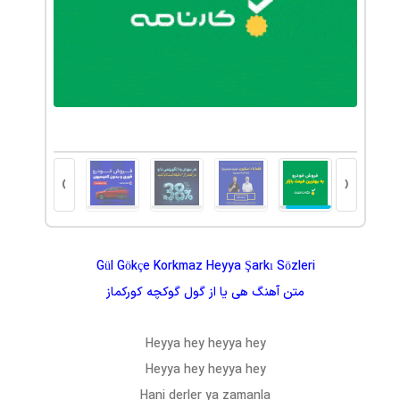
›
‹
Gül Gökçe Korkmaz Heyya Şarkı Sözleri
متن آهنگ
هی یا
از
گول گوکچه کورکماز
Heyya hey heyya hey
Heyya hey heyya hey
Hani derler ya zamanla